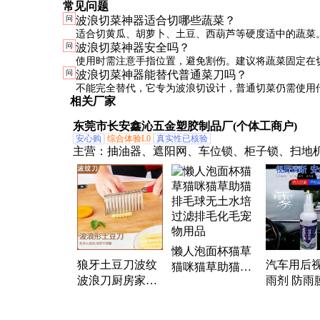
常见问题
问
波浪切菜神器适合切哪些蔬菜？
适合切黄瓜、胡萝卜、土豆、西葫芦等硬度适中的蔬菜
问
波浪切菜神器安全吗？
硬的蔬菜可能效果不佳。
使用时需注意手指位置，避免割伤。建议将蔬菜固定在
问
波浪切菜神器能替代普通菜刀吗？
作，确保安全。
不能完全替代，它专为波浪切设计，普通切菜仍需使用
相关厂家
东莞市长安鑫沁五金塑胶制品厂(个体工商户)
安心购
综合体验L0
真实性已核验
主营：
抽油器、遮阳网、车位锁、柜子锁、扫地
线钳、控制板、尖头铲、通风管、切削液、电控
筝线、隔膜泵、防鸟袋、开发板、激光笔、喷火
水壶、配电箱、手提秤、打钉枪、抓绳器、剥线
剪刀、动力刀
懒人泡面杯猫草
狼牙土豆刀波纹
汽车用后
猫咪猫草助猫排
波浪刀厨房家用
雨剂 防雨
毛球无土水培过
切菜神器花式切
玻璃驱水
滤排毛化毛宠物
条器薯条洋芋专
敌 玻璃防
用品