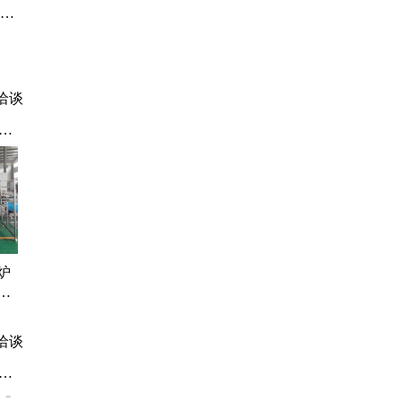
占地
食堂
洽谈
动
清
绞
炉
上
红肠
洽谈
带