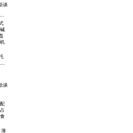
洽谈
风
大
盘
温
托
碱水
机
厂
洽谈
 薄