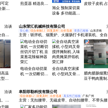
钢可定
煎蛋器 精选良材
皮饺子皮机 
旭众 预制菜切菜
全新优
靠谱质量 多用途
空间小 企业
设备 多功能蔬菜
 餐饮
厨房神器
设备
切片切丝切丁 商
稳定高
用厨房神器
洽谈
山东荣汇机械科技有限公司
安心购
综合体验L1
回复及时
出价迅速
资质已核验
山东济南
全自动
主营：
斩拌机、烟熏炉、火腿肠打卡机灌装机、全自
、四六
切菜机、行星炒锅、夹层锅、巴士杀菌流水线、鼓泡
、酒店
洗机、反转风干机、肉丸成型机、真空拌馅机、冻肉
机、包
肉机、灌肠机、冻肉切块机、真空吸肺机、重量分选
保鲜
机、玉米长度分选机
电动全自动切菜
全自动真空滚揉
用高温
腊肉腊肠烟熏
机 一次切断切丝
机 小型鸡叉骨搅
大型立
豆干鸭肉熏制
切片切丁机 韭菜
拌腌制机 入味肉
容量单
色机器 方腿
葱花辣椒神器荣
类腌菜拌馅机荣
堂碗柜
烟熏设备
汇
汇牌
洽谈
阜阳菲勒科技有限公司
综合体验L2
回复及时
出价迅速
真实性已核验
广东广州
机、切
主营：
无扣腰带、无磁皮带、自动扣腰带、不带头腰
、饺子
带、男牛皮腰带、真皮针扣腰带、青年无头皮带、皮