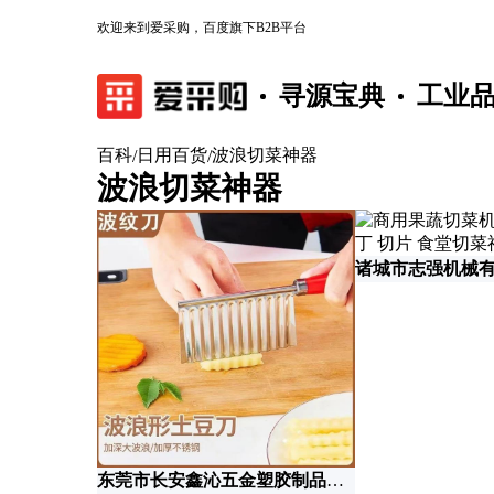
欢迎来到爱采购，百度旗下B2B平台
寻源宝典
工业
百科
日用百货
波浪切菜神器
/
/
波浪切菜神器
诸城市志强机械
东莞市长安鑫沁五金塑胶制品厂(个体工商户)