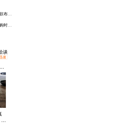
软布擦
购时需
洽谈
迅速
切
蔬
真
 卤
设