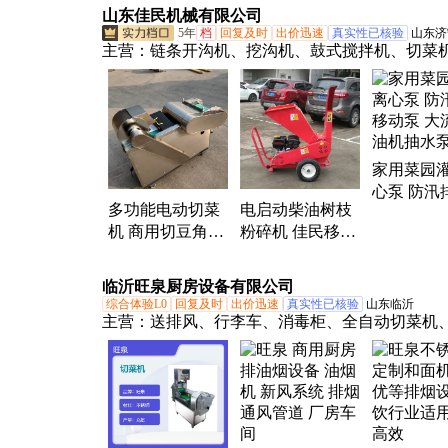
用切
山东佳民机械有限公司
5年
档
回复及时
出价迅速
真实性已核验
山东济
主营：
链条开沟机、挖沟机、鼓式搅拌机、切菜
锈钢混料机、滚筒搅拌机、收谷机、粮食装袋机
吸粮机、精播机、四驱微耕机、开沟培土机、链
机、挖坑机、汽油镐、树枝粉碎机、木屑机、打
粮食筛选机、揉丝机、铡草粉碎机、马路切割机
家用菜园
能脱粒机、拖拉机
心泵 防汛
多功能电动切菜
电启动柴油树枝
动泵 大流
机 商用切豆角韭
粉碎机 佳民移动
机抽水泵
菜辣椒切段切葱
式果园碎枝机 干
机 土豆切片神器
湿两用打碎机
临沂旺泉厨房设备有限公司
综合体验L0
回复及时
出价迅速
真实性已核验
山东临沂
主营：
送排风、行李车、消毒柜、全自动切菜机
设备、排烟管道、面包夹子、制冷设备、消防排
防通风、油烟管道、排烟设备、商用烤炉、商用
通风管道、三盘烤箱、烧烤食品夹、不锈钢厨房
排油烟、商用食物盒、厨房排油烟、冷冻冷藏柜
器设备、电热电蒸箱、静电净化器、四盘电烤箱