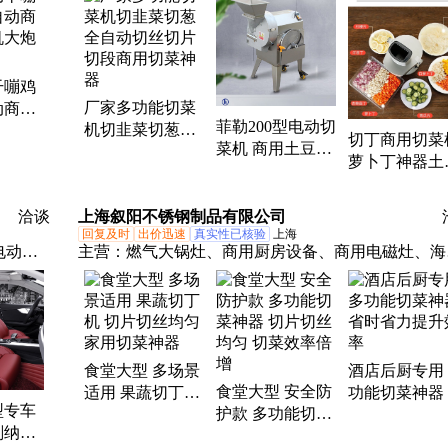
车、电
牛仔裤带、真皮皮带腰带、学生皮带裤带
干嘣鸡
厂家多功能切菜
动商用
菲勒200型电动切
机切韭菜切葱全
大炮蹦
切丁商用切菜
菜机 商用土豆切
自动切丝切片切
萝卜丁神器土
片切丝切丁多功
段商用切菜神器
切丝机电动胡
能食堂神器
卜全自动多功
洽谈
上海叙阳不锈钢制品有限公司
切片
回复及时
出价迅速
真实性已核验
上海
电动油
主营：
燃气大锅灶、商用厨房设备、商用电磁灶、海
电源、
蒸柜、不锈钢水池、地沟盖板、西餐炉具、运水烟罩
衣柜、
四门冰箱、砧板消毒柜、西餐组合炉、净化一体机、
印机、
用洗碗机、热风消毒柜、油烟净化器、冷库、双眼低
台式立
灶、油网烟罩、肉丝肉片机
食堂大型 多场景
酒店后厨专用
食堂大型 安全防
适用 果蔬切丁机
功能切菜神器
型专车
护款 多功能切菜
切片切丝均匀 家
时省力提升效
剂纳帕
神器 切片切丝均
用切菜神器