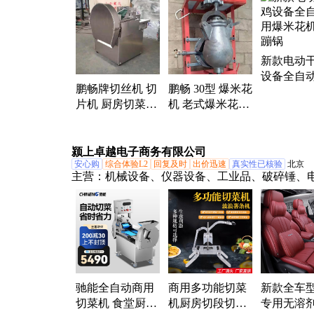
机、缩管机、爬楼机、三轮车、小铲车、随车叉
动脚手架
新款电动
设备全自
鹏畅牌切丝机 切
鹏畅 30型 爆米花
爆米花机
片机 厨房切菜神
机 老式爆米花生
锅
器 切菜机不锈钢
产设备 支持定制
颍上卓越电子商务有限公司
安心购
综合体验L2
回复及时
出价迅速
真实性已核验
北京
主营：
机械设备、仪器设备、工业品、破碎锤、
脂泵、户外垃圾桶、汽车空调抽打泵、应急启动
电动搅拌机、电动冲击夯、石材加重机、阳台洗
冰淇淋机、玻璃钢雕塑、中空回转液压缸、UV打
激光打标机、液压总成、气动搅拌机、雕刻机、
式冰激凌机、液压破碎钳
驰能全自动商用
商用多功能切菜
新款全车
切菜机 食堂厨房
机厨房切段切条
专用无溶