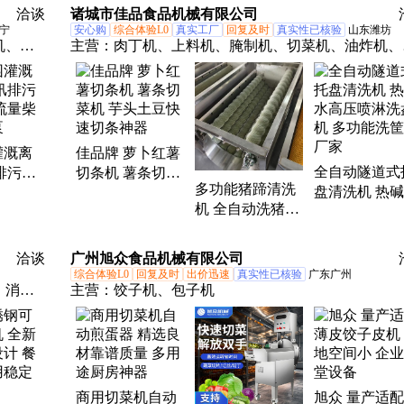
备 志强
机械
洽谈
诸城市佳品食品机械有限公司
宁
安心购
综合体验L0
真实工厂
回复及时
真实性已核验
山东潍坊
机、不
主营：
肉丁机、上料机、腌制机、切菜机、油炸机、
、软管
淋室、粉碎机、切块机、烘干线、切条机、切半机、
轨微耕
型绞肉机、滚揉机、盐水注射机、鸡胸肉切片机、冻
桩机、
破碎机、拌馅机、灌肠机、去皮机、果蔬清洗机、低
、多功
杀菌机、风干机、洗筐机、刨肉机
灌溉离
佳品牌 萝卜红薯
全自动隧道式
排污移
切条机 薯条切菜
多功能猪蹄清洗
盘清洗机 热
量柴油
机 芋头土豆快速
机 全自动洗猪蹄
高压喷淋洗盘
切条神器
设备 猪脚加工设
多功能洗筐机
备厂家现货销售
家
洽谈
广州旭众食品机械有限公司
综合体验L0
回复及时
出价迅速
真实性已核验
广东广州
、消毒
主营：
饺子机、包子机
烟、消
冻柜、
、餐饮
、净化
商用切菜机自动
旭众 量产适配