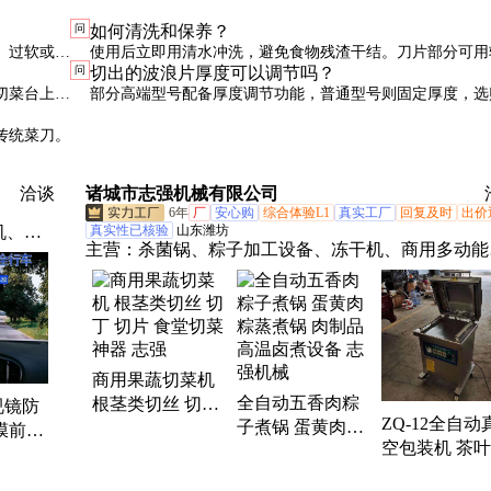
问
如何清洗和保养？
。过软或过
使用后立即用清水冲洗，避免食物残渣干结。刀片部分可用
问
切出的波浪片厚度可以调节吗？
拭，避免用硬物刮擦。
切菜台上操
部分高端型号配备厚度调节功能，普通型号则固定厚度，选
注意。
传统菜刀。
洽谈
诸城市志强机械有限公司
6年
厂
安心购
综合体验L1
真实工厂
回复及时
出价
机、压
真实性已核验
山东潍坊
主营：
杀菌锅、粽子加工设备、冻干机、商用多动能
箱、风
菜机、玉米加工设备、粽叶清洗机、巴氏杀菌机、果
枪、洒
清洗机、食品杀菌设备
钳、电
商用果蔬切菜机
全自动五香肉粽
根茎类切丝 切丁
视镜防
ZQ-12全自动
子煮锅 蛋黄肉粽
切片 食堂切菜神
膜前挡
空包装机 茶叶
蒸煮锅 肉制品高
器 志强
剂镜雨
制品真空封口
温卤煮设备 志强
雾剂