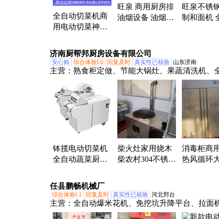
旺泉 商用厨房排
旺泉不锈
全自动切菜机商
油烟设备 油烟机
制和面机 
用电动切菜神器
新风系统 排烟通
等排烟设计
切片切丝切丁机
风管道 厂房车间
行业适用
学校食堂专用
效
济南厨帮邦厨房设备有限公司
安心购
综合体验L0
回复及时
真实性已核验
山东济南
主营：
熟食柜定做、节能大锅灶、果蔬清洗机、
切菜机、食堂餐桌椅、燃气蒸饭柜、组合柴火灶
门冷柜、蒸饭柜蒸箱、商用燃气灶、不锈钢水池
设备、厨房设备、煲仔炉、超声波洗碗机、馒头
子机、点菜柜、保温台打饭台、风幕柜、冷藏柜
柜、烧烤炉、油烟净化、电磁灶、电热锅
钵揽电动切菜机
柴火灶家用烧木
消毒柜商
全自动蔬菜厨房
柴农村304不锈钢
热风循环
切丝片丁段神器
土灶台大锅台灶
式双门大
多功能切葱花辣
炉移动户外柴火
位学校食
任县鹏畅机械厂
椒机
炉
综合体验L1
回复及时
真实性已核验
河北邢台
主营：
全自动爆米花机、免挖坑升降平台、拉面
菜机、冷面机、瓷砖切割机、辣条机、饺子皮机