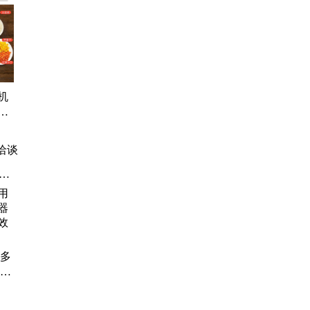
机
豆
萝
能
洽谈
鲜
、
商
汤
 多
 省
率