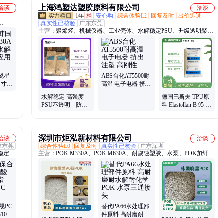
上海鸿塑达塑胶原料有限公司
洽谈
洽谈
1年
档
安心购
综合体验L2
回复及时
出价迅速
真实性已核验
广东东莞
主营：
聚烯烃、机械仪器、工业壳体、水解稳定PSU、升级透明聚丙
烯
晓星
ABS台化AT5500耐
 尺寸稳
高温 电子电器 挤出
管连接
注塑 高刚性
水解稳定 高强度
德国巴斯夫 TPU原
PSU不透明，防火
料 Elastollan B 95 A
阻燃级P-1720用于
11 FC 聚氨酯弹性
水龙头/热水接头
体
深圳市炬泓新材料有限公司
洽谈
洽谈
东东莞
综合体验L0
回复及时
真实性已核验
广东深圳
稳定
主营：
POK M330A、POK M630A、耐腐蚀塑胶、水泵、POK加纤
ABS材
、工程
规PC
替代PA66水处理部
100
件原料 高耐磨耐水