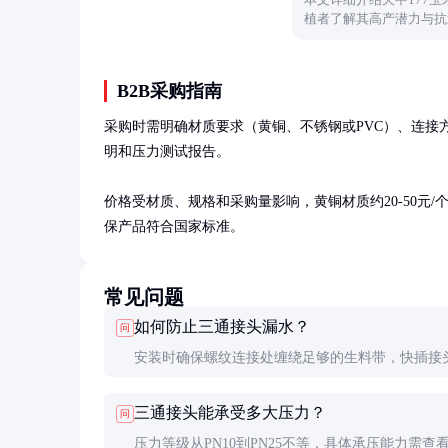
植者了解其高产潜力与抗
B2B采购指南
采购时需明确材质要求（黄铜、不锈钢或PVC）、连接
明和压力测试报告。

价格受材质、规格和采购量影响，黄铜材质约20-50元/个，
保产品符合国家标准。
常见问题
如何防止三通接头漏水？
问
安装时确保螺纹连接处缠绕足够的生料带，快插接
查橡胶垫圈是否完好。定期检查连接处，发现渗漏
三通接头能承受多大压力？
问
理。
压力等级从PN10到PN25不等，具体承压能力需查