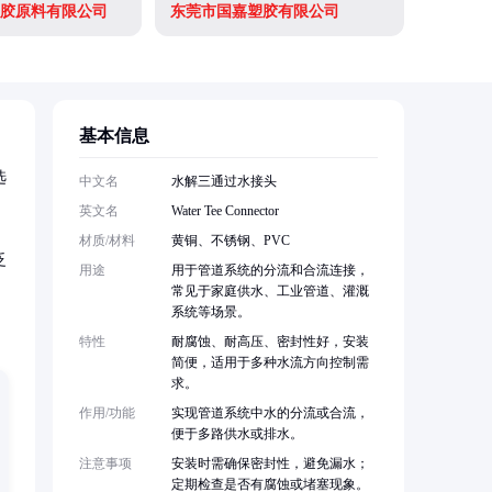
胶原料有限公司
东莞市国嘉塑胶有限公司
深圳市炬
基本信息
选
中文名
水解三通过水接头
英文名
Water Tee Connector
材质/材料
黄铜、不锈钢、PVC
泛
用途
用于管道系统的分流和合流连接，
常见于家庭供水、工业管道、灌溉
系统等场景。
特性
耐腐蚀、耐高压、密封性好，安装
简便，适用于多种水流方向控制需
求。
作用/功能
实现管道系统中水的分流或合流，
便于多路供水或排水。
注意事项
安装时需确保密封性，避免漏水；
定期检查是否有腐蚀或堵塞现象。