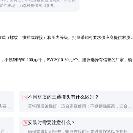
逆性表现，为选种提供实用参考。
方式（螺纹、快插或焊接）和压力等级。批量采购可要求供应商提供材质
不锈钢约50-100元/个，PVC约10-30元/个。建议选择有信誉的厂家，确
不同材质的三通接头有什么区别？
问
头要检
黄铜耐腐蚀性好，适合家庭使用；不锈钢强度高，适合工
及时处
业环境；PVC价格低但耐压能力弱，适合低压系统。
安装时需要注意什么？
问
看产品
确保管道切割平整，螺纹连接时不要过度拧紧以免损坏螺