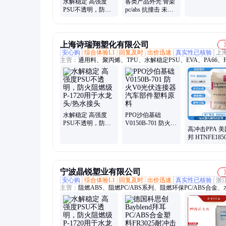
水解稳定 高强度
各类产品外壳 骨架
树脂 EU2000/5
PSU不透明，防火
pc/abs 抗撞击 未增
亚太地区
阻燃级P-1720用于
强PC+ABS C1150E
水龙头/热水接头
上海诗瑞翔塑化有限公司
安心购
综合体验L1
回复及时
出价迅速
真实性已核验
上
主营：
通用料、聚丙烯、TPU、水解稳定PSU、EVA、PA66、P
POM、ABS、PC、PPO、POE、PEEK、PPE、PPS、PETG、
PA、TPV
水解稳定 高强度
PPO沙伯基础
PSU不透明，防火
V0150B-701 防火
高冲击PPA 
阻燃级P-1720用于
V0光伏连接器汽车
邦 HTNFE185
水龙头/热水接头
部件塑料原料
NC010 耐低
运动器材应用
宁波晶锐塑业有限公司
安心购
综合体验L1
回复及时
出价迅速
真实性已核验
浙
主营：
阻燃ABS、阻燃PC/ABS系列、阻燃环保PC/ABS合金
定PSU、PBT系列、阻燃PP