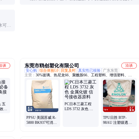
满足需
纹。快插接头要听到咔嗒声确认安装到位。
水可选
连接。
东莞市鸥创塑化有限公司
洽谈
洽谈
安心购
综合体验L0
回复及时
真实性已核验
广东东莞
主营：
30%玻璃、热尼龙66、聚酰胺66、工程塑料、增强塑料、
htn54g15hslr、高温尼龙、塑胶颗粒、增强材料、尼龙玻纤、LCP、
TPU、美国杜邦、日本宝理、德国拜耳、ST801、2805、PC、757、
100P、陶氏POE、8480
 五
PC日本三菱工程
高效连
LDS 3732 灰色 金
属化镀 信号接收器
PPSU 美国苏威 R-
TPU日胜 BTP-
原料
5800 BK937可消毒
98AU 注塑级透明;
耐高温水解三通过
耐低温老化把手;薄
水接头应用
膜;齿轮;工业应用