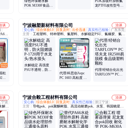
绿色环保耐水解
POK加玻纤加铁氟
3/EC
解耐化学POK 水泵
POK M330F食品级
龙PTFE改性型号
三通接头
水处理部件三通接
PK JH960G5TF2
头原料
NC高刚性高抗冲击
宁波融塑新材料有限公司
洽谈
洽谈
海
安心购
综合体验L0
回复及时
出价迅速
真实性已核验
广东东莞
A6、
主营：
工程塑料、特种塑料、氟塑料、水解稳定PSU、氟橡胶、氟硅
AES、
胶、热塑性弹性体
水解稳定 高强度
PSU不透明，防火
代理/经销台化出光
美国杜
代理/科思创Aepc
阻燃级P-1720用于
TARFLON™ PC塔
02
PC 1603 高粘度 抗
水龙头/热水接头
夫龙 IR2500易脱模
温冲击
UV 耐高温 聚碳酸
食品级塑料颗粒
酯 照明灯具
宁波合毅工程材料有限公司
洽谈
洽谈
江宁波
安心购
综合体验L0
回复及时
真实性已核验
浙江宁波
、水解稳
主营：
导电pok、pok聚酮树脂、高流动耐磨pok、水泵、韩国晓星
POK、POK回收、POK M330A、韩国晓星M630、韩国晓星M730、
韩国晓星E700、韩国晓星M640、韩国晓星M330F、韩国晓星M410、
韩国晓星M330FS、韩国晓星M630F、pok改性材料、pok工程塑料、
韩国晓星聚酮树脂、POK M33FG3、POK M730F、POK M710F、