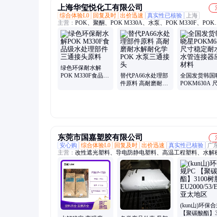
上海华玺悦化工有限公司
综合体验L0
回复及时
出价迅速
真实性已核验
上海
主营：
POK、聚酮、POK M330A、水泵、POK M330F、POK
M630A、POK M630F、PA66、POM
绿色环保耐水解
POK M330F食品级
替代PA66水处理部
全国发货韩国
水处理部件三通接
件原料 高耐磨耐水
POKM630A
头原料
解耐化学POK 水泵
定耐水解 水
三通接头
器应用材料
东莞市国嘉塑胶有限公司
安心购
综合体验L0
回复及时
出价迅速
真实性已核验
广
主营：
改性遮光塑料、导电防静电塑料、高温工程塑料、水解
PSU、EVOH阻隔材料、PPA材料、PPS材料、PA66材料、PC/
料、LCP材料、PC材料、PCTG材料、光扩散材料、PA6材料
塑料、通用塑料、TPU聚氨酯
(kun山)环保合
【聚碳酸酯】3