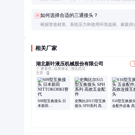
标称值。一般家庭供水系统使用PN10或PN16即可
如何选择合适的三通接头？
问
求。
根据管道材质、系统压力和使用环境选择。家庭供
黄铜螺纹连接，工业高压系统建议选择不锈钢焊接
相关厂家
湖北新叶液压机械股份有限公司
厂家直供
品质保证
湖北武汉
主营：
[]
S09型互换接头 日
史陶比尔S15型互换
S16型互换接头
本新田
接头 SPH系列 高效
金配件必备 
NITTOKOHKI替代
五金配件
接互换接头