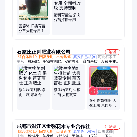
多肉小硬盆、加深水培篮、塑料水培网、青山加仑花盆、透气侧
孔花盆、家庭绿植花盆、君子兰多肉盆、自动吸水懒人盆、圆形
滚轮万向轮
塑料育苗盆 多肉
分苗扦插专用 全
新料PP级 支持定
营养钵 扦插育苗
制
分苗大棚专用 PE
级耐晒 支持定制
石家庄正则肥业有限公司
洽谈
综合体验L0
回复及时
出价迅速
真实性已核验
河北石家庄
主营：
颗粒肥、生物有机肥、发酵粪肥、育苗基质、发酵牛粪、
发酵羊粪、有机肥、复合高氮颗粒肥、蚯蚓粪肥、蚯蚓粪、蚯蚓
土、生物有机肥料、腐熟肥料、发酵鸡粪、硅钙肥、生物颗粒有
机肥、微生物菌肥、发酵有机肥、干鸡粪、晒干鸡粪、纯羊粪
肥、纯牛粪肥、矿源硅钙肥、复合微生物肥、喷浆颗粒肥
微生物菌剂肥 净
微生物菌剂 生根
化土壤 果树专用
壮苗 大棚蔬菜专
苗齐苗壮 正则肥
用 苗齐苗壮 正则
微生物菌剂肥 活
业
肥业
化土壤 果园基地
专用 苗齐苗壮 正
则肥业
成都市温江区世强花木专业合作社
洽谈
综合体验L0
回复及时
出价迅速
真实性已核验
四川成都
主营：
绣球花、茶花球、杜鹃球、天竺桂、白玉兰、广玉兰、佛