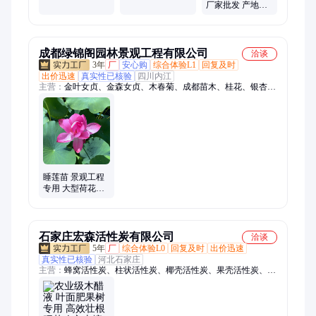
物 水质净化 直立
批发 水体绿化 造
厂家批发 产地直
高大 粗壮 造景专
景专用 净化水质
发 水体绿化用苗
用
各种规格 造景专
用
成都绿锦阁园林景观工程有限公司
洽谈
3年
厂
安心购
综合体验L1
回复及时
出价迅速
真实性已核验
四川内江
主营：
金叶女贞、金森女贞、木春菊、成都苗木、桂花、银杏、
香樟、金丝楠木、桢楠、晚樱、红继木球、樱花、大叶黄杨、小
叶黄杨、北海道黄杨、海桐球、红叶石楠球、万年青球、绿化工
程、绿化养护、厂区绿化、鼠尾草、花境设计、玉兰、栀子花
睡莲苗 景观工程
专用 大型荷花缸
种植 净化水质 绿
锦阁园林
石家庄宏森活性炭有限公司
洽谈
5年
厂
综合体验L0
回复及时
出价迅速
真实性已核验
河北石家庄
主营：
蜂窝活性炭、柱状活性炭、椰壳活性炭、果壳活性炭、粉
末活性炭、废气处理活性炭、污水处理活性炭、木醋液、黄金提
炼活性炭、脱色活性炭、活性炭