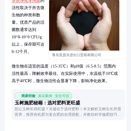
水质净化专用苗
的
活性取决于所含微
生物的种类和数
量。优质产品的活
菌数通常达到
10^8-10^9 CFU/g
以上，保存期可达
6-12个月。

青岛亚瑟夫进出口贸易有限公司
微生物在适宜的温度（15-35℃）和pH值（6.5-8.5）范围内
活性最高，降解效率最佳。在实际使用中，水温低于10℃或
高于40℃时，微生物活性会显著下降，影响净化效果。
商家经验
真实案例 · 安全可信
玉树施肥秘籍：选对肥料更旺盛
想让玉树长得旺盛？关键在于选对肥料！本文解析玉树生长所需
营养，推荐有机肥与复合肥的合理搭配，并教你科学施肥技巧，
让玉树茁壮成长。