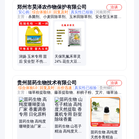
郑州市昊泽农作物保护有限公司
洽谈
安心购
综合体验L0
回复及时
真实性已核验
河南郑州
主营：
杀菌剂、小麦田除草剂、玉米田除草剂、安全型玉米苗后
除草剂、封闭田除草剂、调节剂、杀虫剂、肥料、水溶肥、地下
害虫颗粒剂、拌种剂、杀螨剂
润扬 玉米专用 苗
天保乳氟禾草灵
后 安全型 不伤玉
24% 花生大豆半
米 除草剂30%硝
夏药材苗后阔叶
磺 莠去津烟嘧磺
杂草专用 除草剂
隆2L
贵州苗药生物技术有限公司
洽谈
综合体验L0
回复及时
出价迅速
真实性已核验
贵州铜仁
主营：
缬草根提取物、藤茶提取物、枳椇子粉、艾片、缬草油、
艾叶油、青蒿油、珊瑚姜油、山苍子油、侧柏油、当归油、川芎
油、鱼腥草油、缬草提取物、显齿蛇葡萄叶粉、侧柏精油、牡荆
油、迷迭香油、厚朴油、提取物、精油
苗药生物 高纯度
珊瑚姜油厂家 香
苗药生物 山苍子
薰调香专用 日化
精油 高纯度天然
苗药生物 高纯度
原料
提取 香薰机专用
天然冬青精油 香