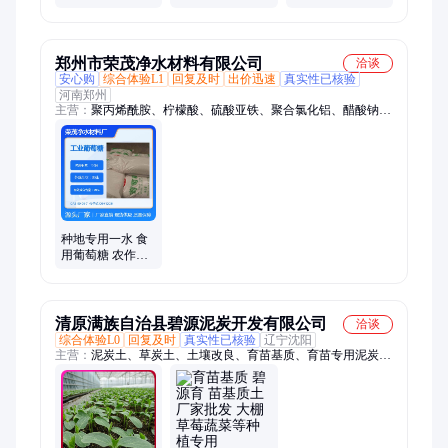
卧室除味香薰
薰扩香专用 手工
DIY原料
郑州市荣茂净水材料有限公司
洽谈
安心购
综合体验L1
回复及时
出价迅速
真实性已核验
河南郑州
主营：
聚丙烯酰胺、柠檬酸、硫酸亚铁、聚合氯化铝、醋酸钠、
食用葡萄糖、锰砂滤料、果壳滤料、金刚砂、纤维球、天然鹅卵
石、氯锭、海绵铁滤料、无烟煤滤料、活性氧化铝、蜂窝活性
炭、石英砂、椰壳活性炭、果壳活性炭、粉状活性炭、煤质柱状
活性炭、消泡剂、硫酸铜、氯化钙
种地专用一水 食
用葡萄糖 农作物
促苗 棉花 西瓜增
甜 促长剂效果好
荣茂
清原满族自治县碧源泥炭开发有限公司
洽谈
综合体验L0
回复及时
真实性已核验
辽宁沈阳
主营：
泥炭土、草炭土、土壤改良、育苗基质、育苗专用泥炭、
纤维泥炭、泥炭颗粒