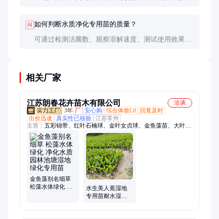
时需避免直接洒在鱼体上，建议均匀泼洒或通过过滤
系统投放。
如何判断水质净化专用苗的质量？
问
可通过检测活菌数、观察溶解速度、测试使用效果等
方法判断。优质产品溶解快、无明显异味，使用后水
体变清、异味减轻。
相关厂家
江苏朗春花卉苗木有限公司
洽谈
3年
厂
安心购
综合体验L0
回复及时
出价迅速
真实性已核验
江苏常州
主营：
五彩锦带、红叶石楠球、金叶女贞球、金鱼藻苗、大叶黄
杨球、卫矛球、金边黄杨、龟甲冬青、法国冬青、蜀桧、亮晶女
贞、罗汉松、造型女贞、草坪、麦冬草、彩叶草、金森女贞球、
藤本月季、欧洲月季、直立冬青、石榴、凌霄
金鱼藻别名细草
松藻水体绿化 净
水生美人蕉湿地
化水质 园林池塘
专用苗耐水湿易
湿地绿化专用苗
栽培人工湖池塘
河道生态修复绿