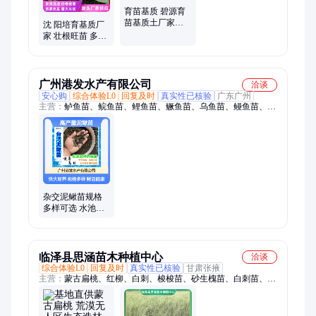
育苗基质 碧源育
苗基质土厂家批
沈 阳培育基质厂
发 大棚草莓蔬菜
家 壮根旺苗 多肉
等种植专用
育苗 专用育苗基
质批发
广州港发水产有限公司
洽谈
安心购
综合体验L0
回复及时
真实性已核验
广东广州
主营：
鲈鱼苗、鲩鱼苗、鲤鱼苗、鳜鱼苗、乌鱼苗、鳗鱼苗、锥
鱼苗、鲫鱼苗、生鱼苗、军鱼苗、龙虾苗、草鱼苗、刺鳅苗、黑
鱼苗、泥鳅苗、鲶鱼苗、鮰鱼苗、桂鱼苗、塘鲺鱼苗、叉尾鱼
苗、胭脂鱼苗、黄颡鱼苗、三间鱼苗、2021鲈鱼、鲈鱼收购
杂交泥鳅苗规格
多样可选 水池鱼
塘水库养殖专用
临泽县思涵苗木种植中心
洽谈
综合体验L0
回复及时
真实性已核验
甘肃张掖
主营：
蒙古扁桃、红柳、白刺、梭梭苗、砂生槐苗、白刺苗、沙
枣苗、黑枸杞苗、沙棘苗、红柳苗、白榆、花棒、柠条、沙棘、
四翅滨藜、圆冠榆、砂生槐、红柳种子、梭梭种子、垂榆、沙拐