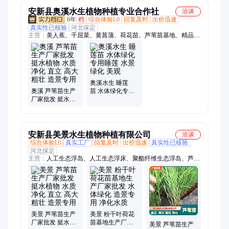
化苗
安新县奥溪水生植物种植专业合作社
洽谈
6年
档
综合体验L0
回复及时
出价迅速
真实性已核验
河北保定
主营：
美人蕉、千屈菜、黄菖蒲、荷花苗、芦苇苗基地、精品荷
花苗、香蒲小苗、睡莲苗、沉水植物、人工浮岛、盆栽荷花、水
生鸢尾、眼子菜基地、眼子菜、挺水植物、美人蕉基地、苦草、
再力花、生态浮岛
奥溪水生 睡莲
奥溪 芦苇苗生产
苗 水体绿化专用
厂家批发 挺水植
睡莲 水景绿化 美
物 水质净化 直立
观
高大 粗壮 造景专
用
安新县美景水生植物种植有限公司
洽谈
综合体验L0
真实工厂
回复及时
出价迅速
真实性已核验
河北保定
主营：
人工生态浮岛、人工生态浮床、聚酯纤维生态浮岛、芦苇
苗厂家、高密度聚乙烯生态浮岛、睡莲、轮叶黑藻、风车草、荷
花、苦草、四季矮生苦草、、花叶芦竹、黄菖蒲、金鱼藻、狐尾
藻、芦苇、美人蕉、千屈菜、水葱、梭鱼草、鸢尾、再力花
美景 芦苇苗生产
美景 粉千叶荷花
厂家批发 挺水植
苗基地生产厂家
美景 芦苇苗生产