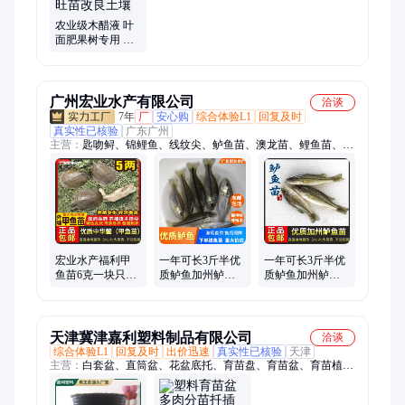
农业级木醋液 叶
面肥果树专用 高
效壮根旺苗改良
土壤
广州宏业水产有限公司
洽谈
7年
厂
安心购
综合体验L1
回复及时
真实性已核验
广东广州
主营：
匙吻鲟、锦鲤鱼、线纹尖、鲈鱼苗、澳龙苗、鲤鱼苗、鳜
鱼苗、蛇鱼苗、乌鱼苗、鳗鱼苗、沼虾苗、生鱼苗、甲鱼苗、鲳
鱼苗、罗非苗、鲫鱼苗、军鱼苗、鲶鱼苗、河鲣鱼、罗非鱼、银
鳕鱼、黄沙鳖、小甲鱼、石斑鱼、黄颡鱼
宏业水产福利甲
一年可长3斤半优
一年可长3斤半优
鱼苗6克一块只龟
质鲈鱼加州鲈鱼
质鲈鱼加州鲈鱼
鳖之乡养殖专用
苗优鲈5号快大易
苗优鲈5号快大易
外塘冷水甲鱼团
养少病害路亚专
养少病害路亚专
鱼
用
用
天津冀津嘉利塑料制品有限公司
洽谈
综合体验L1
回复及时
出价迅速
真实性已核验
天津
主营：
白套盆、直筒盆、花盆底托、育苗盘、育苗盆、育苗植物
营养袋、大号花圃、底座托盘、双色花盆、塑料托盘、控根塑
料、花盆托盘、塑料花盆、多肉花盆、塑料桌盆、蝴蝶兰托盘、