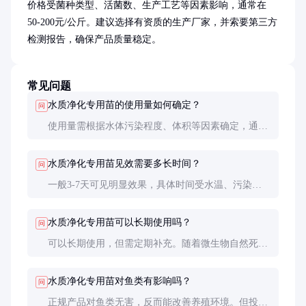
价格受菌种类型、活菌数、生产工艺等因素影响，通常在
50-200元/公斤。建议选择有资质的生产厂家，并索要第三方
检测报告，确保产品质量稳定。
常见问题
水质净化专用苗的使用量如何确定？
问
使用量需根据水体污染程度、体积等因素确定，通常
为1-5克/立方米。重度污染水体可适当增加用量，建
议先小范围试验再大规模投放。
水质净化专用苗见效需要多长时间？
问
一般3-7天可见明显效果，具体时间受水温、污染程
度等因素影响。低温环境下微生物活性低，见效较
慢。
水质净化专用苗可以长期使用吗？
问
可以长期使用，但需定期补充。随着微生物自然死亡
和新陈代谢，建议每1-2个月补充一次，维持菌群数
量。
水质净化专用苗对鱼类有影响吗？
问
正规产品对鱼类无害，反而能改善养殖环境。但投放