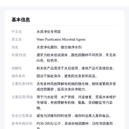
基本信息
中文名
水质净化专用苗
英文名
Water Purification Microbial Agents
别名
水质净化菌剂、微生物净水剂
外观/性状
通常为粉末状或液体，颜色因菌种不同而异，常见有
白色、棕色等。
溶解性
粉末状产品需溶于水后使用，液体产品可直接投放。
储存条件
阴凉干燥处保存，避免阳光直射和高温。
主要性质/特性
含有多种高效降解有机物的微生物，能快速繁殖并形
成优势菌群，提高水体自净能力。
主要应用/用途
用于污水处理、水产养殖、河道修复、景观水体维护
等领域，有效降解有机物、氨氮、亚硝酸盐等污染
物。
安全注意事项
避免与消毒剂同时使用，储存时远离儿童和食品。
参考价格区间
约50-200元/公斤，具体价格因菌种、活性等因素而