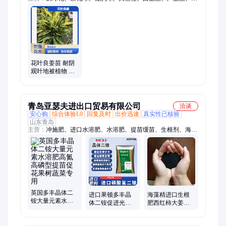
甲草、茶梅球、鼠尾草、樱花树、桂花树、红叶李、红花继木、
海桐、红枫、法国冬青、大叶黄杨、麦冬、小叶女贞
花叶良姜苗 耐阴
观叶地被植物 庭
院小区绿化 色彩
艳丽 工程专用现
货
青岛亚瑟夫进出口贸易有限公司
洽谈
安心购
综合体验L0
回复及时
出价迅速
真实性已核验
山东青岛
主营：
冲施肥、进口水溶肥、水溶肥、提苗缓苗、生根剂、海藻
肥、海藻精、高钾肥、果树专用肥、进口叶面肥、螯合钙、发酵
剂、甲壳素、特种肥、em复合菌、果树辣椒、鱼蛋白生根肥、微
生物菌剂、膨果增甜上色、蔬菜专用肥、糖醇钙、大量元素水溶
肥、土壤调理剂、磷酸二氢钾、亚磷酸钾
英国多丰晶体二
进口果顿多丰晶
海藻精进口生根
铵大量元素水溶
体二铵促进光合
肥西红柿大姜专
肥高氮高磷型提
作用提苗促长冲
用水溶肥缓解药
苗促花果树蔬菜
施肥 果树专用肥
害肥害提苗促长
专用