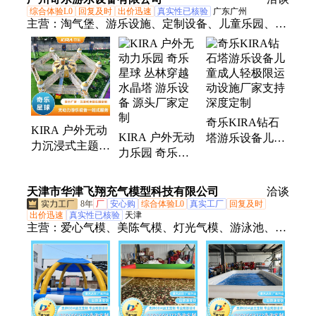
综合体验L0
回复及时
出价迅速
真实性已核验
广东广州
主营：
淘气堡、游乐设施、定制设备、儿童乐园、亲
子乐园、游乐园设施、游乐园设备、奇乐星球主题乐
园、弹跳迷宫、攀岩项目、忍者拓展、娱乐设备、游
乐钻石塔、游乐场设施、丛林穿越定制、儿童挑战设
备、水晶塔拓展设备、游乐场儿童设施
奇乐KIRA钻石
KIRA 户外无动
KIRA 户外无动
塔游乐设备儿童
力沉浸式主题乐
力乐园 奇乐星
成人轻极限运动
园IP 奇乐星球
球 丛林穿越 水
设施厂家支持深
一站式建造定制
晶塔 游乐设备
度定制
天津市华津飞翔充气模型科技有限公司
洽谈
源头厂家
源头厂家定制
8年
厂
安心购
综合体验L0
真实工厂
回复及时
出价迅速
真实性已核验
天津
主营：
爱心气模、美陈气模、灯光气模、游泳池、发
光气模、悠波球、碰碰球、充气气模、充气模型、卡
通气模、支架水池、充气水池、充气拱门、升空气
球、空飘气球、水晶球、pvc气球、落地气球、水上
滚筒、月球气模、气模、端午节气模、马年气模、充
气星球、长毛绒卡通气模