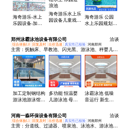
滑梯、水上螺旋滑梯、小喇叭滑梯、小冲天滑梯、水
寨、水屋、水上游乐设备、水上游乐设施、加特林水
海奇游乐水上乐
炮、不锈钢加特林水枪、舞台空气水炮、网红游乐设
海奇游乐-水上
海奇游乐 公园
园设备儿童戏水
备
乐园设备-加特
水上乐园规划设
泳池加特林水枪
林水枪-水上乐
计 一站式服务
水上 乐园造浪
园造浪池-儿童
安全防护
郑州泳霸泳池设备有限公司
池
洽谈
戏水泳池
综合体验L0
回复及时
出价迅速
真实性已核验
河南郑州
主营：
抚触床、早教池、闪光黑、游泳池、秤婴儿、
滑梯池、游泳馆、浴缸浴池、钢化玻璃、植物成分、
游泳设备、婴儿趴圈、泳灞婴儿、婴儿腋下圈、中岛
全透明、钢架胶膜池、婴儿电子称、池浴缸洗澡缸、
冲浪气泡浴缸、洗澡盆洗澡机、浴缸冲浪泡泡、宝贝
坐圈婴儿、洗澡池洗澡盆、专用浴缸恒温、宠物缸亚
克力
加工定制钢结构
多功能 恒温婴
泳霸泳池 低噪
游泳池游泳馆训
儿游泳池 母婴
音运行 新生儿
练机构培训泳池
会所婴幼洗澡池
恒温洗礼盆 安
夏季戏水水上乐
全国接单定做
静洗浴环境
河南一淼环保设备有限公司
洽谈
园
综合体验L1
回复及时
出价迅速
真实性已核验
河南郑州
主营：
分道线、过滤器、喷泉池、泳池水、游泳池、