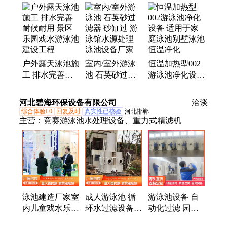
泳池配件、泳池过滤、戏水玩具、泳池扶梯、泳池设
备、测余氯、消毒药剂、排水格栅、过滤沙缸、工程
设备、净水设备、循环设备、游乐玩具、水池扶手、
水下清洁、净化设备、过滤设备、过滤砂缸、循环水
泵、水寨滑梯
户外露天泳池施
室内/室外游泳
恒温加热型002
工 排水完善耐
池 石英砂过滤
游泳池净化设备
候耐用 景区乐
器 砂缸过 游泳
适用于家庭泳池
园戏水游泳池建
馆水源处理 泳
别墅泳池恒温净
河北碧海环保设备有限公司
洽谈
设工程
池设备厂家
化
综合体验L0
回复及时
真实性已核验
河北邯郸
主营：
竞赛游泳池水处理设备、重力式精滤机
泳池建造厂家室
成人游泳池 循
游泳池设备 自
内儿童戏水乐园
环水过滤设备
动化过滤 园林
循环水处理系统
UPVC板材 水力
景观鱼池 温泉