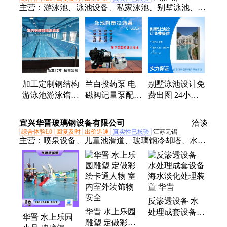
主营：
游泳池、泳池设备、私家泳池、别墅泳池、钢
结构泳池
加工定制钢结构
兰白投药泵 电
别墅泳池设计免
游泳池游泳馆训
磁阀记量泵配套
费出图 24小时
练机构培训泳池
监控仪全自动投
全国服务五星团
夏季戏水水上乐
药设备
队
宜兴华晋玻璃钢设备有限公司
洽谈
园
综合体验L0
回复及时
出价迅速
真实性已核验
江苏无锡
主营：
喷泉设备、儿童池滑道、玻璃钢冷却塔、水上
乐园设施、乐园组合滑梯、音乐喷泉、景观喷泉、回
旋滑道、喷泉水景、景区呐喊泉、玻璃钢盖板、污水
池盖板、景观赛鸽屋顶、景观市政配套、自动化输送
设备、螺旋输送机料槽
反渗透设备 水
华晋 水上乐园
处理成套设备
华晋 水上乐园
雕塑 定做彩绘
海水淡化处理装