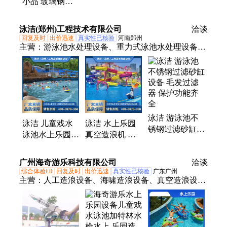
小品 玻璃钢卡
卡通人物 室内
置 华晋
通戏水玩具雕塑
室外装饰物 安
儿童泳池喷水造
泳洁(郑州)工程技术有限公司
全
洽谈
型 可定制
回复及时
出价迅速
真实性已核验
河南郑州
主营：
游泳池水处理设备、重力式泳池水处理设备、
游泳池设备、人工造浪设备、真空造浪设备、鼓风造
浪设备
泳洁 游泳池不
泳洁 儿童戏水
泳洁 水上乐园
锈钢过滤砂缸设
泳池水上乐园造
真空造浪机 人
备 毛发过滤器
浪池 鼓风式造
工海啸造浪 真
保护功能齐全
浪设备 浪形种
空造浪设备厂家
广州海奇游乐科技有限公司
洽谈
类多
鼓风造浪
综合体验L0
回复及时
出价迅速
真实性已核验
广东广州
主营：
人工造浪设备、海啸造浪设备、真空造浪设
备、不锈钢戏水小品、水上乐园设备、水上乐园设
施、水上乐园规划设计、鼓风造浪设备、造浪池机
器、大喇叭滑梯、水上滑梯、玻璃钢滑梯、水上彩虹