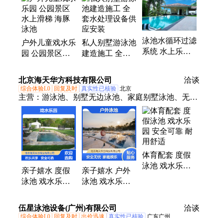
恒温除湿设备、人工造浪设备、空气源恒温热泵、玻
璃钢巨型滑道
泳池水循环过滤
户外儿童戏水乐
私人别墅游泳池
系统 水上乐园
园 公园景区水
建造施工 全套
水处理设备 别
上滑梯 海豚泳
水处理设备供应
墅游泳池水处理
池
安装
北京海天华方科技有限公司
洽谈
系统
综合体验L0
回复及时
真实性已核验
北京
主营：
游泳池、别墅无边泳池、家庭别墅泳池、无边
泳池定制、悬空泳池定做、别墅恒温泳池、除湿热
泵、装配式游泳馆
体育配套 度假
泳池 戏水乐园
亲子嬉水 度假
亲子嬉水 户外
安全可靠 耐用
泳池 戏水乐园
泳池 戏水乐园
舒适
安全可靠 家庭
家庭娱乐 安全
娱乐
可靠
伍星泳池设备(广州)有限公司
洽谈
综合体验L0
回复及时
出价迅速
真实性已核验
广东广州