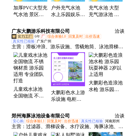
加厚PVC大型充
户外充气水池
充气水池 大型
气水池 景区水
水上乐园娱乐设
充气游泳池 游
上乐园亲子戏水
施 亲子互动戏
乐场水上乐园游
泳池 可印
水泳池
乐设施
广东大鹏游乐科技有限公司
洽谈
LOGO
6年
厂
综合体验L0
回复及时
出价迅速
真实性已核验
广东广州
主营：
滑板冲浪、游乐设施、雪橇炮筒、泳池滑梯、
水上乐园设备、大象滑梯、组合滑梯、章鱼滑梯、青
蛙滑梯、敞开滑梯、敞开螺旋、敞开组合、彩虹滑
梯、落体组合、花蕊滑梯、双人皮筏、皮筏滑梯、喇
叭巨兽碗、毛毛虫滑梯、彩色加特林水枪、儿童互动
大鹏彩色造浪池
设施、彩色水上游乐设施、温泉水疗养生设备、人工
儿童戏水泳池
水枪 游乐园玩
造浪设备
大鹏彩色水上游
全国物流 不锈
耍神器 2岁以上
乐设施 电柜控
钢材质 游乐园
适用
制哑光亮面可选
适用 专业团队
郑州海豚泳池设备有限公司
打造
洽谈
安心购
综合体验L1
回复及时
出价迅速
真实性已核验
河南郑州
主营：
过滤器、滑梯设备、水疗设施、海豚泳池、泳
池加热设备、水上乐园设备、消毒设备、水上滑梯、