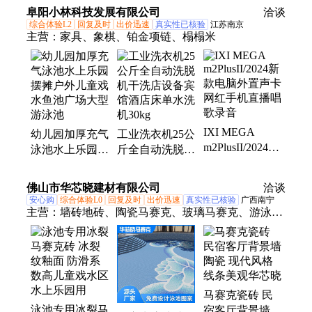
自动化运行BB
泡池水处理设备
阜阳小林科技发展有限公司
洽谈
系列
综合体验L2
回复及时
出价迅速
真实性已核验
江苏南京
主营：
家具、象棋、铂金项链、榻榻米
IXI MEGA
幼儿园加厚充气
工业洗衣机25公
m2PlusII/2024新
泳池水上乐园摆
斤全自动洗脱机
款电脑外置声卡
摊户外儿童戏水
干洗店设备宾馆
网红手机直播唱
鱼池广场大型游
酒店床单水洗机
佛山市华芯晓建材有限公司
洽谈
歌录音
泳池
30kg
安心购
综合体验L0
回复及时
出价迅速
真实性已核验
广西南宁
主营：
墙砖地砖、陶瓷马赛克、玻璃马赛克、游泳池
马赛克、泳池马赛克拼图、马赛克拼花、马赛克海豚
马赛克瓷砖 民
泳池专用冰裂马
宿客厅背景墙