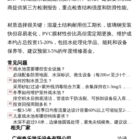
商提供第三方检测报告，重点检查结构强度和防滑性能。

材质选择很关键：混凝土结构耐用但工期长，玻璃钢安装
快但容易老化，PVC膜材性价比高但需定期更换。维护成
本约占总投资15-20%，包括水处理化学品、能耗和设备
保养等。建议预留3-5%的年度维修基金。
常见问题
问
戏水池需要哪些安全设施？
必须配备防滑地面、水深标识、救生设备（每200㎡至少1个救
问
如何控制水质卫生？
生圈）、监控系统（覆盖盲区）和紧急停止装置。建议每50名
采用砂缸过滤+紫外线消毒组合方案，余氯保持在1-3mg/L，每
游客配置1名救生员。
问
冬季如何维护室外戏水池？
日检测pH值和浊度。高峰期应增加检测频次，建议使用自动投
排空积水后彻底清洁，管道吹干防冻裂。可拆卸设备应入库保
药系统。
问
投资回报周期多长？
管，固定结构做防锈处理。建议覆盖防护布防止落叶杂物堆
一般3-5年，旺季日均客流量达设计容量60%以上可缩短至2-3
积。
问
儿童戏水池有哪些特殊要求？
年。会员制和水上课程等增值服务能显著提升收益。
水深不超过0.6米，边缘做圆弧处理，避免尖锐棱角。建议设置
相关厂家
家长休息区并配备婴幼儿专用更衣设施。水温可比成人区高1-
2℃。
广州奇乐游乐设备有限公司
洽谈