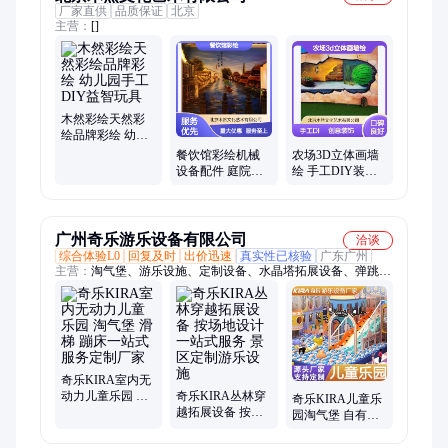
厂家直供
品质保证
北京
主营：
[]
木然彩绘天然彩
绘品牌彩绘 幼儿
园手工DIY益智玩
餐饮馆彩绘机械
农场3D立体画墙
具
设备配件 庭院装
绘 手工DIY装饰
饰彩绘 江南风格
画 立体感强 创意
设计
家居装饰
广州奇乐游乐设备有限公司
洽谈
综合体验L0
回复及时
出价迅速
真实性已核验
广东广州
主营：
淘气堡、游乐设施、定制设备、水晶塔拓展设备、弹跳迷
宫、儿童乐园、攀岩项目、忍者拓展、娱乐设备、亲子乐园、游
乐园设施、游乐钻石塔、游乐场设施、丛林穿越定制、游乐园设
备、儿童挑战设备、游乐场儿童设施、奇乐星球主题乐园
奇乐KIRA室内无
动力儿童乐园 淘
奇乐KIRA丛林穿
奇乐KIRA儿童乐
气堡 滑梯 蹦床一
越拓展设备 按场
园淘气堡 自有工
站式服务定制厂
地设计一站式服
厂源头厂家 一站
家
务 景区定制游乐
式全案策划 可定