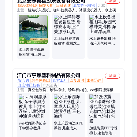
北京爱乐德福游乐设备有限公司
洽谈
综合体验L0
回复及时
出价迅速
真实性已核验
北京
主营：
娃娃机礼品机、咖啡拉机器人、冰激凌机器人、水上项
目、AI拍照冰箱贴纪念币、抓钱机抽奖程序、趣味运动会项目、
球幕影院、报纸机拍报机、巧克力打印机、充气城堡滑梯、观光
小火车车、蹦床、积木王国、海洋球池、儿童游戏机、发电自行
车、扭蛋机、穿越火线、运动赛道、VR设备
水上障碍赛道设
水上设备出租 移
备租赁 滑梯戏水
动乐园气模冲关
海上冲关漂浮玩
滑梯 海上漂浮玩
水上趣味挑战设
具
具
备租赁 海上冲关
漂浮玩具支架水
池
江门市亨厚塑料制品有限公司
洽谈
安心购
综合体验L3
真实工厂
回复及时
出价迅速
真实性已核验
广东汕头
主营：
真空包装袋、珍珠棉袋、珍珠棉内托、eva洞洞漂浮板、
气泡膜、四方袋、缠绕膜、收缩膜、密封袋、EVA泡棉、家具海
绵、保护膜、静电膜、PE平口袋、快递袋、eva护角、铝箔袋、
防静电袋、珠光膜气泡袋、CPE胶袋、胶带、珍珠棉复气泡膜、
珍珠棉复铝箔、钢筋保护套、海绵片
eva洞洞漂浮板 亲
水上乐园海边XPE
子学游泳教具 水
浮毯 儿童成人玩
加强防震EPE珍珠
上泡沫浮板 儿童
具泳池漂浮毯 三
棉 快递包装泡沫