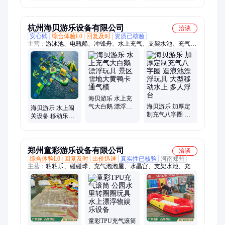
沙滩冲浪运动玩
色海绵
填充物气泡棉泡
具
沫板气泡打包膜
杭州海贝游乐设备有限公司
洽谈
安心购
综合体验L0
回复及时
资质已核验
主营：
游泳池、电瓶船、冲锋舟、水上充气、支架水池、充气水
池、水上滚筒、海贝水上、水上闯关、水上冰山、pvc装水袋、
充气玩具、水上气模、钓鱼船、海洋球、保龄球、漂流船、玻璃
滑道、海贝游乐、冲关设备、充气城堡、雪滑雪要、冰山设备、
滚筒设备、汽模滑梯
海贝游乐 水上充
气大白鹅 漂浮玩
海贝游乐 加厚定
海贝游乐 水上闯
具 景区雪地大黄
制充气八字圈 造
关设备 移动乐园
鸭卡通气模
浪池漂浮玩具 大
冲关滑梯 海上漂
型移动水上 多人
浮玩具厂家定制
浮台
郑州童彩游乐设备有限公司
洽谈
综合体验L0
回复及时
出价迅速
真实性已核验
河南郑州
主营：
粘粘乐、碰碰球、充气泡泡屋、水晶宫、支架水池、充气
水池、充气玩具、灭火玩具、滑梯玩具、游戏玩具、气卡通、撞
撞球、跷跷板、彩虹门、羽毛球拍、气模帐篷、训练器材、充气
城堡、消防帐篷、充气车轮、滑梯城堡、足球蹦床、充气套圈、
运动道具、充气攀岩
童彩TPU充气滚筒