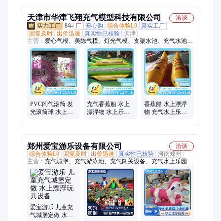
设施
制IP
天津市华津飞翔充气模型科技有限公司
洽谈
8年
厂
安心购
综合体验L0
真实工厂
回复及时
出价迅速
真实性已核验
天津
主营：
爱心气模、美陈气模、灯光气模、支架水池、充气水池、
水晶球、水上滚筒、发光气模、悠波球、碰碰球、充气气模、充
气模型、卡通气模、充气拱门、升空气球、空飘气球、游泳池、
pvc气球、落地气球、月球气模、气模、端午节气模、马年气
模、充气星球、长毛绒卡通气模
PVC闭气滚筒 发
充气香蕉船 水上
香蕉船 水上漂浮
光滚筒球 水上漂
漂浮物 水上乐园
物 充气水上乐园
浮物玩具 耐撕扯
游乐玩具 尺寸齐
玩具 加厚材质耐
全可定制
磨
郑州爱宝游乐设备有限公司
洽谈
综合体验L0
回复及时
出价迅速
真实性已核验
河南郑州
主营：
充气城堡、充气游泳池、充气闯关设备、充气水上乐园、
充气水池、支架游泳池、充气滑梯、无动力游乐设备、蹦蹦云、
彩虹滑梯
爱宝游乐 儿童充
气城堡定做 水上