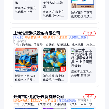
童鑫游乐 大型充
气玩具水上漂浮
童鑫游乐 水上充
陆地闯关 厂家直
充气香蕉船 使用
气玩具 充气钓鱼
供实惠 适用场景
寿命长
池三角滑梯 漂浮
广泛 具备防护措
物亲子移动水上
施 童鑫
乐园
上海浩童游乐设备有限公司
洽谈
安心购
综合体验L0
回复及时
出价迅速
真实性已核验
江苏常州
主营：
激光船、手摇船、海豚船、桨板划水、戏水玩具、水上充
气、水上游乐、充气水池、水上闯关、水上滚筒、水上玩具、水
上冲关、水上浮排、充气水晶球、水上跑步机、观光船、皮划
艇、碰碰车、健身游乐、游乐亲子、充气拉丝垫、透明星空房、
碰碰船、漂流船、汽车拉丝垫
浩童水上充气玩
具浮排 爬梯 漂浮
新款水上跑步机
闭气滚筒 水上游
戏水玩具 水上乐
移动水上乐园儿
乐设施 户外海洋
园游乐设施
童戏水充气漂浮
球池漂浮物玩具
玩具
郑州市卧龙游乐设备有限公司
洽谈
综合体验L0
回复及时
出价迅速
真实性已核验
河南郑州
主营：
充气城堡、充气游泳池、支架泳池、充气水上乐园、水上
漂浮乐园、水上闯关、移动游泳池、蹦蹦云、跳跳云、蹦床桥、