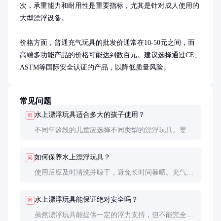
次，承重能力和耐用性是重要指标，尤其是针对成人使用的
大型漂浮设备。

价格方面，普通充气玩具的批发价通常在10-50元之间，而
高端多功能产品的价格可能达到数百元。建议选择通过CE、
ASTM等国际安全认证的产品，以降低质量风险。
常见问题
水上漂浮玩具适合多大的孩子使用？
问
不同年龄段的儿童应选择不同类型的漂浮玩具。婴幼
儿建议使用专为低龄儿童设计的产品，通常配有安全
带和头部支撑。3岁以上儿童可以使用常规充气游泳
如何保养水上漂浮玩具？
问
圈，但需在成人监护下使用。
使用后应及时清洗并晾干，避免长时间暴晒。充气玩
具应存放在阴凉干燥处，避免与尖锐物品接触。定期
检查是否有漏气或破损，发现问题及时维修或更换。
水上漂浮玩具能保证绝对安全吗？
问
虽然漂浮玩具能提供一定的浮力支持，但不能完全替