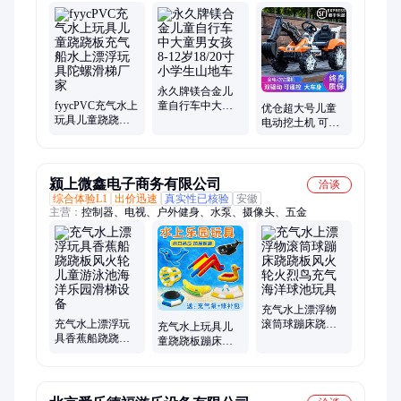
304巴歇尔槽、便携式流量表、超声波流量表、液体流量流速
表、壁表传感器探头
永久牌镁合金儿
fyycPVC充气水上
童自行车中大童
优仓超大号儿童
玩具儿童跷跷板
男女孩8-12岁
电动挖土机 可坐
充气船水上漂浮
18/20寸小学生山
人工程车 男孩户
玩具陀螺滑梯厂
地车
外欢乐驾驶伙伴
家
颍上微鑫电子商务有限公司
洽谈
综合体验L1
出价迅速
真实性已核验
安徽
主营：
控制器、电视、户外健身、水泵、摄像头、五金
充气水上漂浮物
充气水上漂浮玩
滚筒球蹦床跷跷
充气水上玩具儿
具香蕉船跷跷板
板风火轮火烈鸟
童跷跷板蹦床风
风火轮儿童游泳
充气海洋球池玩
火轮香蕉船漂浮
池海洋乐园滑梯
具
物滑梯海洋球池
设备
玩具