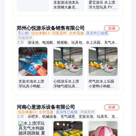
漂浮玩具设备
支架游泳池龙头
爱宝游乐 水上漂
水滑梯大象充气
浮大型玩具 PVC
水乐园水上漂浮
充气海豚小马香
玩具
蕉船
郑州心悦游乐设备销售有限公司
洽谈
安心购
综合体验L0
回复及时
出价迅速
真实性已核验
河南郑州
主营：
游泳池、电池船、摇摇船、玩具包、水上乐园、充气水
池、气包床、摇摆桥、电瓶车、碰碰船、跳跳床、遥控船、蹦蹦
床、海洋球、充气滑梯、儿童游乐设备、充气电瓶车、广场儿童
电瓶车、网红桥、趣味运动会道具、充气蹦蹦云、沙滩池、无动
力游乐设备
支架水池水上漂
心悦游乐水上漂
闭气款水上乐园
浮玩具小鸭船滑
浮物气模玩具商
小黄鸭小狗船水
滑梯气模加厚材
用加厚PVC材质
面漂浮充气玩具
质工厂批发可定
造型可定制耐用6
批发三层夹网材
制
年
质
河南心意游乐设备有限公司
洽谈
综合体验L0
出价迅速
真实性已核验
河南郑州
主营：
乐吧车、机械设备、充气城堡、支架水池、玩具车、充气
水池、蹦蹦床、碰碰车、无动力设备、网红桥、斗牛机、手摇
船、无轨火车、吊桥门、游乐车、蹦极、电动车、电瓶车、充气
垫、碰碰船、海盗船、旋转飞椅、旋转木马、太空环、太空穿梭