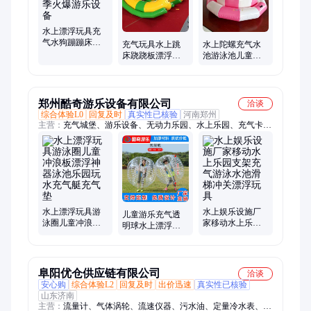
水上漂浮玩具充
气水狗蹦蹦床跷
充气玩具水上跳
水上陀螺充气水
跷板 夏季火爆游
床跷跷板漂浮物
池游泳池儿童水
乐设备
冲关滚筒各种动
上乐园漂浮物玩
物充气船
具
郑州酷奇游乐设备有限公司
洽谈
综合体验L0
回复及时
真实性已核验
河南郑州
主营：
充气城堡、游乐设备、无动力乐园、水上乐园、充气卡
通、陆地闯关、网红游乐设施、广场电瓶车
水上漂浮玩具游
水上娱乐设施厂
儿童游乐充气透
泳圈儿童冲浪板
家移动水上乐园
明球水上漂浮玩
漂浮神器泳池乐
支架充气游泳水
具游泳池上玩的
园玩水充气艇充
池滑梯冲关漂浮
项目
气垫
玩具
阜阳优仓供应链有限公司
洽谈
安心购
综合体验L2
回复及时
出价迅速
真实性已核验
山东济南
主营：
流量计、气体涡轮、流速仪器、污水油、定量冷水表、