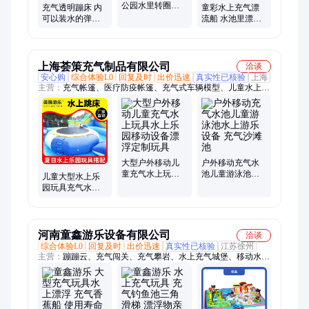
公园水里转圈圈
充气透明蹦床 内
童彩水上充气漂
玩具 水上漂浮物
可以装水的弹跳
流船 水池里漂浮
娱乐设备
床 水上漂浮物 海
物玩具 景区水上
洋球池里玩具
游玩项目
上海荟策充气制品有限公司
洽谈
安心购
综合体验L0
回复及时
出价迅速
真实性已核验
上海
主营：
充气帐篷、医疗防疫帐篷、充气式车辆模型、儿童水上乐
园、充气坦克方舱车、救灾充气帐篷、高压充气帐篷、单帐篷、
电磁屏蔽充气帐篷、卫生帐篷、充气迷彩帐篷、消防救援充气帐
篷、救援充气帐篷、指挥部帐篷、单人帐篷、洗消帐篷、充气应
急帐篷、卫生应急充气帐篷、应急充气帐篷、卫生间帐篷、电磁
屏蔽帐篷
大型户外移动儿
户外移动充气水
童充气水上玩具
池儿童游泳池水
儿童大型水上乐
水上乐园移动设
上游乐设备 充气
园玩具充气水上
备漂浮定制玩具
沙滩池
蹦床卡通娱乐设
施工厂漂浮玩具
定制
河南童鑫游乐设备有限公司
洽谈
综合体验L0
回复及时
出价迅速
真实性已核验
江苏徐州
主营：
蹦蹦云、充气闯关、充气攀岩、水上充气城堡、移动水上
乐园、充气水上玩具、支架水池、充气水池、水上蹦蹦云、充气
气模、充气城堡、婚庆充气、充气游泳池、充气大滑梯、支架游
泳池、障碍四件套、趣味运动会