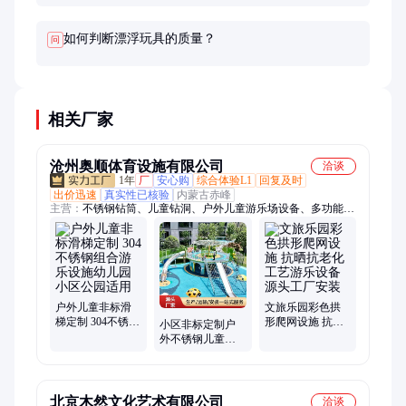
代救生设备。使用时仍需保持警惕，特别是在深水区
域。儿童必须在大人的看护下使用，切勿单独玩耍。
如何判断漂浮玩具的质量？
问
相关厂家
沧州奥顺体育设施有限公司
洽谈
1年
厂
安心购
综合体验L1
回复及时
出价迅速
真实性已核验
内蒙古赤峰
主营：
不锈钢钻筒、儿童钻洞、户外儿童游乐场设备、多功能秋
千滑梯组合、不锈钢组合滑梯、环形攀爬组合秋千、无动力游乐
设施、幼儿园户外儿童爬网、不锈钢儿童滑梯组合、户外环形儿
童秋千、幼儿园户外不锈钢钻筒、飞碟造型组合滑梯定做、儿童
无动力游乐设施、儿童拓展训练攀爬钻洞、304不锈钢滑道、不
锈钢传声筒、非标组合体能云梯定制、户外宠物乐园、户外宠物
游乐设施、景区宠物友好乐园、户外宠物猫犬训练器材、市政公
户外儿童非标滑
文旅乐园彩色拱
梯定制 304不锈钢
形爬网设施 抗晒
园户外宠物友好、网红宠物秋千狗狗、狗狗敏捷训练跨栏、萌宠
小区非标定制户
组合游乐设施幼
抗老化工艺游乐
互动训练器材
外不锈钢儿童滑
儿园小区公园适
设备源头工厂安
梯组合游乐设备
用
装
厂家生产安装一
站式
北京木然文化艺术有限公司
洽谈