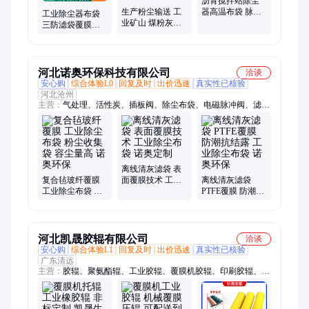
沥青搅拌站除尘
生产粉尘输送 工
器高温布袋 脉冲
工业除尘器布袋
业矿山 煤粉灰物
布袋除尘器 工业
三防滤袋覆膜布
料 管式U型 螺旋
除尘单机 鑫俊泽
袋 耐高温涤纶针
输送机 实体厂家
刺毡 规格齐全
供应
河北诺奥环保科技有限公司
洽谈
安心购
综合体验L0
回复及时
出价迅速
真实性已核验
河北沧州
主营：
气处理、活性炭、插板阀、除尘布袋、电磁脉冲阀、滤筒
除尘器、焊烟净化器、除尘雾炮机、拼接除尘器、脉冲电磁阀、
除尘器骨架、布袋除尘器、螺旋输送机、木工除尘器、工业锅炉
风机、催化燃烧设备、吸附脱附装置、废气除尘设备、光氧催化
设备、不锈钢调节阀、离子除臭设备、中央除尘设备、工业防尘
布袋、下料器卸灰阀、催化燃烧一体机
离线清灰滤袋 表
复合毡玻纤覆膜
面覆膜技术 工业
离线清灰滤袋
工业除尘布袋 粉
除尘布袋 诺奥定
PTFE覆膜 防潮抗
尘收集袋 容尘量
制
结露 工业除尘布
高 诺奥环保
袋 诺奥环保
河北凯晟胶辊有限公司
洽谈
安心购
综合体验L1
回复及时
出价迅速
真实性已核验
广东清远
主营：
胶辊、聚氨酯辊、工业胶辊、覆膜机胶辊、印刷胶辊、印
刷机胶辊、聚氨酯胶辊、输送机胶辊、聚氨酯传送辊、硅胶辊