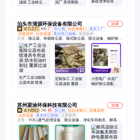
雾处理净化塔 负
滤袋 工业粉尘处
泥厂 美塔斯除尘
责设计生产安装
理 沥青搅拌站除
布袋 高效过滤适
应用范围广 规格
尘布袋
应性强 厂家定制
齐全
泊头市清源环保设备有限公司
洽谈
8年
厂
安心购
综合体验L1
真实工厂
回复及时
出价迅速
真实性已核验
河北沧州
主营：
除尘器、布袋除尘器、袋式除尘器、除尘设备、锅炉除尘
器、矿山除尘器、除尘布袋、除尘滤袋、除尘骨架、袋笼、笼
骨、电磁脉冲阀、除尘器配件、除尘器维修、除尘器改造、除尘
器布袋、电炉除尘器、石料厂除尘器、除尘设备维修改造、煤矿
除尘器、磨机除尘器、水泥厂除尘器、电厂除尘器、焦化厂除尘
器
生产工业冶炼除
定制加工 工业除
小型电厂 水泥厂
尘器布袋 喷漆房
尘器滤袋 覆膜布
锅炉除尘器配套
专用滤袋 防水拒
袋 耐高温防腐蚀
布袋 氟美斯覆膜
油针刺毡 覆膜过
清源环保
工业过滤袋
滤袋
苏州梁涂环保科技有限公司
洽谈
2年
档
安心购
综合体验L2
回复及时
出价迅速
真实性已核验
江苏苏州
主营：
VOCs废气处理设备、除尘设备、净化车间相关、耐高温
覆膜布袋、喷漆房、烤漆房、rco、rto