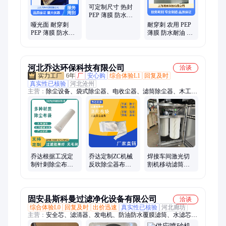
可定制尺寸 热封
PEP 薄膜 防水耐
油 工业产品覆膜
哑光面 耐穿刺
耐穿刺 农用 PEP
PEP 薄膜 防水耐
薄膜 防水耐油 工
油 工业产品覆膜
业产品覆膜 高强
高强度保护
度耐用
河北乔达环保科技有限公司
洽谈
6年
厂
安心购
综合体验L1
回复及时
真实性已核验
河北沧州
主营：
除尘设备、袋式除尘器、电收尘器、滤筒除尘器、木工除
尘器、除尘器布袋、除尘器骨架、卸料器、脉冲阀、气缸、通风
蝶阀、插板阀、芒刺线、阳极板、尘中轴承、螺旋输送机、斗士
提升机、刮板输送机、氟美斯滤袋、龙骨架
乔达根据工况定
乔达定制ZC机械
焊接车间激光切
制针刺除尘布袋
反吹除尘器布袋
割机移动滤筒除
防水防油耐高温
250*4500涤纶针
尘器 带脉冲自清
覆膜工业滤袋
刺毡收尘滤袋
洁功能
固安县斯科曼过滤净化设备有限公司
洽谈
综合体验L0
回复及时
出价迅速
真实性已核验
河北廊坊
主营：
安全芯、滤清器、发电机、防油防水覆膜滤筒、水滤芯、
液压油、压缩机、放心滤、215滤芯、过滤器、过滤芯、装载