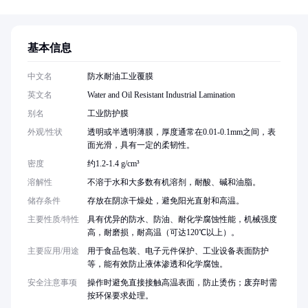
基本信息
中文名
防水耐油工业覆膜
英文名
Water and Oil Resistant Industrial Lamination
别名
工业防护膜
外观/性状
透明或半透明薄膜，厚度通常在0.01-0.1mm之间，表
面光滑，具有一定的柔韧性。
密度
约1.2-1.4 g/cm³
溶解性
不溶于水和大多数有机溶剂，耐酸、碱和油脂。
储存条件
存放在阴凉干燥处，避免阳光直射和高温。
主要性质/特性
具有优异的防水、防油、耐化学腐蚀性能，机械强度
高，耐磨损，耐高温（可达120℃以上）。
主要应用/用途
用于食品包装、电子元件保护、工业设备表面防护
等，能有效防止液体渗透和化学腐蚀。
安全注意事项
操作时避免直接接触高温表面，防止烫伤；废弃时需
按环保要求处理。