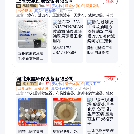
上海天苑过滤设备有限公司
洽谈
3年
品
安心购
综合体验L0
回复及时
出价迅速
真实性已核验
浙江台州
主营：
滤布、过滤布、压滤机滤布、无纺布、液体滤袋、带式压
滤机滤布、过滤器滤布、板框滤布、板框压滤机滤布、工业滤
布、斜槽透气布、单复丝滤布
滤布621 758
除油过滤袋工业
750A750B750AB
吸油电泳漆超滤
板框式厢式压滤
过滤布耐酸碱除
双层覆膜PP/PE液
机滤布黄色黑色
油双层覆膜工业
体滤袋可加工定
锦纶单丝过滤布
用布
制
包边覆膜高精工
业布
河北永鑫环保设备有限公司
洽谈
6年
厂
安心购
综合体验L0
真实工厂
回复及时
出价迅速
真实性已核验
河北沧州
主营：
气箱脉冲除尘器、布袋除尘器、脉冲布袋除尘器、催化燃
烧设备、活性炭吸附箱、滤筒除尘器、喷淋塔、电捕焦油器、等
离子净化器、旋风除尘器、除尘布袋、除尘骨架、脉冲电磁阀、
螺旋输送机、气旋塔、加湿机、打磨台、斗式提升机、喷漆房、
塑烧板除尘器、脱硫塔、卸料器
PP废气喷淋塔 酸
防静电除尘覆膜
现货销售电厂水