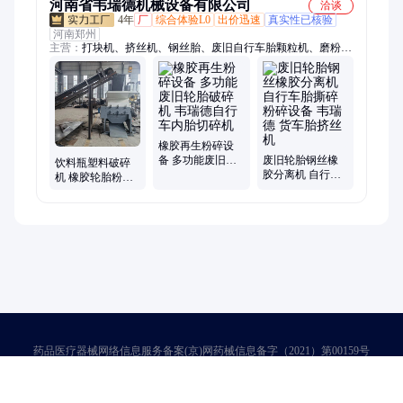
河南省韦瑞德机械设备有限公司
洽谈
4年
厂
综合体验L0
出价迅速
真实性已核验
河南郑州
主营：
打块机、挤丝机、钢丝胎、废旧自行车胎颗粒机、磨粉
机、切圈机、打块设备、橡胶磨粉、轮胎回收、橡胶破碎机、轮
胎切块机、橡胶切边机、塑钢粉碎机、塑料粉碎机、深加工设
备、轮胎破碎机、轮胎套胎机、处理生产线、切圈分离机、管道
粉碎机、轮胎粉碎机、塑料破碎机、橡胶碎胶机、薄膜粉碎机、
钢丝破碎机、门框粉碎机
橡胶再生粉碎设
备 多功能废旧轮
废旧轮胎钢丝橡
饮料瓶塑料破碎
胎破碎机 韦瑞德
胶分离机 自行车
机 橡胶轮胎粉碎
自行车内胎切碎
胎撕碎粉碎设备
机设备 韦瑞德废
机
韦瑞德 货车胎挤
旧自行车胎颗粒
丝机
机
药品医疗器械网络信息服务备案(京)网药械信息备字（2021）第00159号
京ICP证030173号
京公网安备11000002000001号