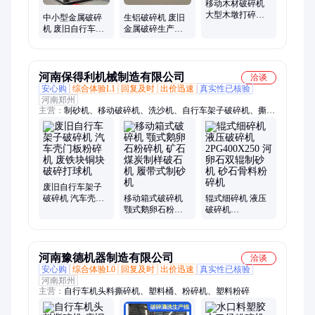
移动木材破碎机
大型木墩打碎机
中小型金属破碎
生铝破碎机 废旧
圆盘式树干枝杈
机 废旧自行车废
金属破碎生产线
粉碎机 驰升机械
铁皮破碎设备 废
自行车架汽车壳
钢破碎器
粉碎设备
河南保得利机械制造有限公司
洽谈
安心购
综合体验L1
回复及时
出价迅速
真实性已核验
河南郑州
主营：
制砂机、移动破碎机、洗沙机、自行车架子破碎机、撕碎
机、金属破碎机、涡电流分选机、断桥铝破碎机、干磨机、废铝
破碎机、铜米机、垃圾分选机
废旧自行车架子
破碎机 汽车壳门
移动箱式破碎机
辊式细碎机 液压
板粉碎机 废铁块
颚式鹅卵石粉碎
破碎机
铜块破碎打球机
机 矿石煤炭制样
2PG400X250 河卵
破石机 履带式制
石双辊制砂机 砂
砂机
石骨料粉碎机
河南豫德机器制造有限公司
洽谈
安心购
综合体验L0
回复及时
出价迅速
真实性已核验
河南郑州
主营：
自行车机头料撕碎机、塑料桶、粉碎机、塑料粉碎