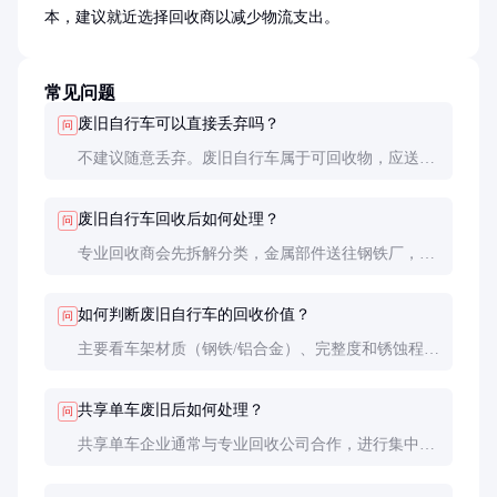
本，建议就近选择回收商以减少物流支出。
常见问题
废旧自行车可以直接丢弃吗？
问
不建议随意丢弃。废旧自行车属于可回收物，应送至
指定回收点。随意丢弃不仅浪费资源，金属和橡胶部
件还可能对环境造成污染。
废旧自行车回收后如何处理？
问
专业回收商会先拆解分类，金属部件送往钢铁厂，橡
胶轮胎加工成再生胶或燃料，塑料部件再造粒。完好
的零部件可能翻新后重新使用。
如何判断废旧自行车的回收价值？
问
主要看车架材质（钢铁/铝合金）、完整度和锈蚀程
度。铝合金车架价值较高，零部件齐全的比散件更有
价值，严重锈蚀的会降低回收价格。
共享单车废旧后如何处理？
问
共享单车企业通常与专业回收公司合作，进行集中拆
解回收。部分企业尝试将废铝车架重熔再造新车，实
现闭环回收。