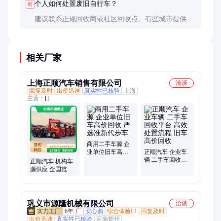
个人如何处置废旧自行车？
问
建议联系正规回收商或社区回收点。有些城市提供预
约上门回收服务，也可通过二手平台转让仍可使用的
车辆。
相关厂家
上海正顺汽车销售有限公司
洽谈
回复及时
出价迅速
真实性已核验
上海
主营：
[]
商用二手车源 企
业单位旧车高价
正顺汽车 企业车
回收 严选准新代
辆 二手车回收平
正顺汽车 机构车
步车
台 高效处置流程
源供应 全国范围
旧车高价回收
服务 旧机动车回
收 严选准新代步
车
巩义市源隆机械有限公司
洽谈
6年
厂
安心购
综合体验L1
回复及时
出价迅速
真实性已核验
河南郑州