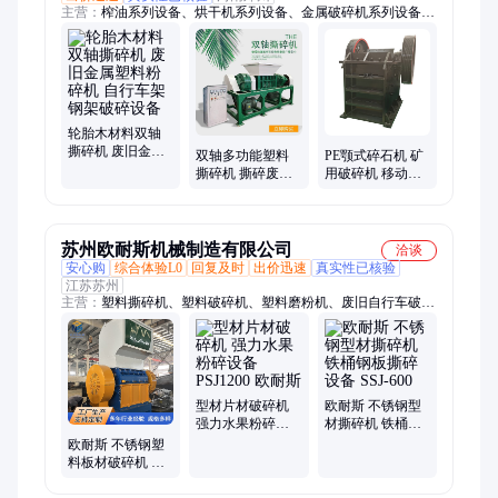
主营：
榨油系列设备、烘干机系列设备、金属破碎机系列设备、
废旧金属塑料粉碎机、砂石线系列设备、铜米机、制碳系列设备
轮胎木材料双轴
撕碎机 废旧金属
双轴多功能塑料
PE颚式碎石机 矿
塑料粉碎机 自行
撕碎机 撕碎废旧
用破碎机 移动式
车架钢架破碎设
金属机头料 自行
炉料粉碎机 铜矿
备
车架子粉碎设备
石块鄂破机
苏州欧耐斯机械制造有限公司
洽谈
安心购
综合体验L0
回复及时
出价迅速
真实性已核验
江苏苏州
主营：
塑料撕碎机、塑料破碎机、塑料磨粉机、废旧自行车破碎
设备、单轴撕碎机、双轴撕碎机、PVC磨粉机、PE磨粉机
型材片材破碎机
欧耐斯 不锈钢型
强力水果粉碎设
材撕碎机 铁桶钢
备 PSJ1200 欧耐
板撕碎设备 SSJ-
欧耐斯 不锈钢塑
斯
600
料板材破碎机 废
旧自行车破碎设
备 ON-GB-1200