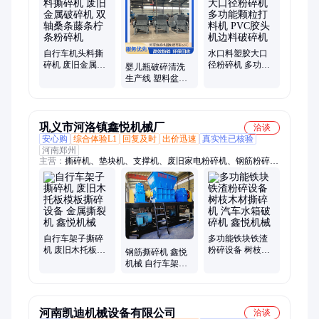
自行车机头料撕
水口料塑胶大口
碎机 废旧金属破
径粉碎机 多功能
婴儿瓶破碎清洗
碎机 双轴桑条藤
颗粒打料机 PVC
生产线 塑料盆粉
条柠条粉碎机
胶头机边料破碎
碎加工机器 儿童
机
玩具回收利用设
备
巩义市河洛镇鑫悦机械厂
洽谈
安心购
综合体验L1
回复及时
出价迅速
真实性已核验
河南郑州
主营：
撕碎机、垫块机、支撑机、废旧家电粉碎机、钢筋粉碎
机、模板破碎机、双轴破碎机、小型免烧砖机、彩钢瓦粉碎机、
薄铁皮粉碎机
自行车架子撕碎
多功能铁块铁渣
机 废旧木托板模
粉碎设备 树枝木
钢筋撕碎机 鑫悦
板撕碎设备 金属
材撕碎机 汽车水
机械 自行车架破
撕裂机 鑫悦机械
箱破碎机 鑫悦机
碎机 废旧金属粉
械
碎机
河南凯迪机械设备有限公司
洽谈