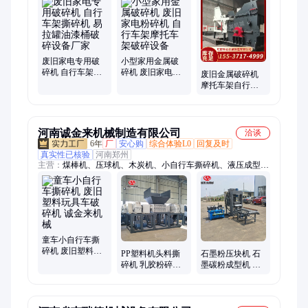
统、结块物料、电动剪板机、泡沫冷压机、秸秆颗粒机、锯末颗
粒机、液压切断机、金属剪切机、木屑颗粒机、稻壳颗粒设备、
棕榈壳颗粒机、钢筋切断设备、生物质颗粒机、废纸打包设备
废旧家电专用破
小型家用金属破
碎机 自行车架撕
碎机 废旧家电粉
废旧金属破碎机
碎机 易拉罐油漆
碎机 自行车架摩
摩托车架自行车
桶破碎设备厂家
托车架破碎设备
架粉碎机 废家电
汽车壳破碎设备
河南诚金来机械制造有限公司
洽谈
6年
厂
安心购
综合体验L0
回复及时
真实性已核验
河南郑州
主营：
煤棒机、压球机、木炭机、小自行车撕碎机、液压成型
机、炭化炉、烘干机、树枝粉碎机、撕碎机、木材粉碎机、炭粉
成型机
童车小自行车撕
碎机 废旧塑料玩
PP塑料机头料撕
石墨粉压块机 石
具车破碎机 诚金
碎机 乳胶粉碎机
墨碳粉成型机 多
来机械
废品回收再利用
功能液压兰碳粉
成型设备