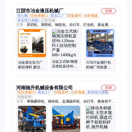
江阴市冶金液压机械厂
洽谈
安心购
综合体验L1
真实工厂
回复及时
出价迅速
真实性已核验
江苏无锡
主营：
剪切机、屑饼机、钢筋包、自行车、打包机、废金属、斩
铜机、压块机、屑压饼机、金属钛屑、冶金液压、料打包剪、非
晶带材、铜铝水箱、板剪刀机、液压废钢、废油桶压缩、合金压
饼机、金属压饼机、金属屑并机、铁屑屑并机、钴破碎压块、铜
屑屑并机、铸铁压饼机、铁屑打饼机、铜米压饼机
冶金立式铁/钢屑
冶金液压实力厂
315KN金属打包
压饼机直径90-
家轻薄料 废旧自
机钢厂回收废金
120mm PLC自动
行车金属打 包机
属压包机加厚机
控制产量
250吨-2000吨可定
身高密度成型冶
600~1400kg/h
制
金
河南驰升机械设备有限公司
洽谈
综合体验L0
真实工厂
回复及时
出价迅速
真实性已核验
河南郑州
主营：
单轴撕碎机、铜米机、金属破碎机、自行车、粮食烘干
机、液压打包机、烘干房、双轴撕碎机、有机肥生产线、木材粉
碎机、仓泵