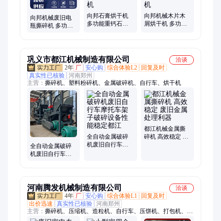
向邦石膏烘干机
向邦机械木片木
向邦机械废旧电
多功能重钙石石
屑烘干机 多功能
瓶撕碎机 多功能
英砂煤炭干燥设
边角料粉煤灰干
双轴自行车架子
备现货支持带料
燥设备支持现场
废铁钢屑粉碎设
试机
试机
备
巩义市都江机械制造有限公司
洽谈
2年
厂
安心购
综合体验L2
回复及时
真实性已核验
河南郑州
主营：
撕碎机、塑料粉碎机、金属破碎机、自行车、烘干机
都江机械金属撕
全自动金属破碎
碎机 高效稳定 废
机废旧自行车摩
旧金属处理利器
全自动金属破碎
托车架子破碎设
机废旧自行车摩
备性能稳定都江
托车架子破碎设
备性能稳定
河南腾发机械制造有限公司
洽谈
4年
厂
安心购
综合体验L1
回复及时
出价迅速
真实性已核验
河南郑州
主营：
撕碎机、压缩机、造粒机、自行车、压饼机、打包机、粉
碎机、压块机、易拉罐、破碎机、造粒设备、粉碎设备、液压系