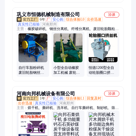
能力较大
桶机油壶粉碎设
备
巩义市恒德机械制造有限公司
洽谈
6年
厂
安心购
综合体验L0
出价迅速
真实性已核验
河南郑州
主营：
橡胶破碎机、钢丝分离机、纤维分离机、废旧轮胎颗粒生
产线、废旧轮胎胶粉生产线、切条打块机、挤丝机、精细磨粉
机、橡胶地砖机、切圈口机
自行车胎粉碎机
小型全自动橡胶
恒德1200型全自
废旧轮胎钢丝分
加工机械 废轮胎
动轮胎圈口挤丝
离机 橡胶颗粒加
磨粉机 占地面积
机 废胎建筑工业
工机器
小省时省力
适用 钢丝分离机
河南向邦机械设备有限公司
洽谈
1年
厂
安心购
综合体验L1
回复及时
出价迅速
真实性已核验
河南郑州
主营：
烘干机、撕碎机、洗羊机、自行车撕碎机、制砂机、筛选
设备、粉土机、移动破碎机、连续式烘干机、颚式破碎机、锤式
破碎机、车载式破碎机、履带式破碎机