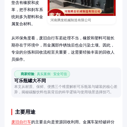
垫含有橡胶和皮
革，把手和刹车系
统则多为塑料和金
河南腾发机械制造有限公司
属复合材料。

从环保角度看，废旧自行车若处理不当，橡胶和塑料可能长
期存在于环境中，而金属部件锈蚀后也会污染土壤。因此，
专业的分拣和回收流程至关重要，这需要经验丰富的回收人
员操作。
商家经验
真实案例 · 安全可信
可乐瓶罐大不同
本文从材质、保鲜、便携三个维度解析可乐瓶装与罐装的核心差
异，揭秘碳酸饮料包装背后的科学逻辑与使用场景选择技巧。
主要用途
废旧自行车
的主要去向是资源回收利用。金属车架经破碎分