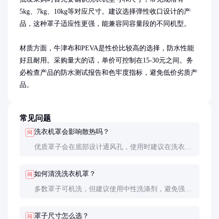
5kg、7kg、10kg等对应尺寸。建议选择弹性收口设计的产
品，这种罩子适应性更强，能兼容同容量段的不同机型。

材质方面，牛津布和PEVA是性价比较高的选择，防水性能
好且耐用。采购量大的话，单价可控制在15-30元之间。务
必检查产品的防水测试报告和色牢度指标，避免低价劣质产
品。
常见问题
洗衣机罩会影响散热吗？
问
优质罩子会在底部设计通风孔，使用时建议在洗衣机
工作期间暂时取下罩子，使用后再罩上，这样既保护
机器又不影响散热。
如何清洗洗衣机罩？
问
多数罩子可机洗，但建议使用中性洗涤剂，避免强力
揉搓。晾干时避免暴晒，以延长使用寿命。
罩子尺寸怎么选？
问