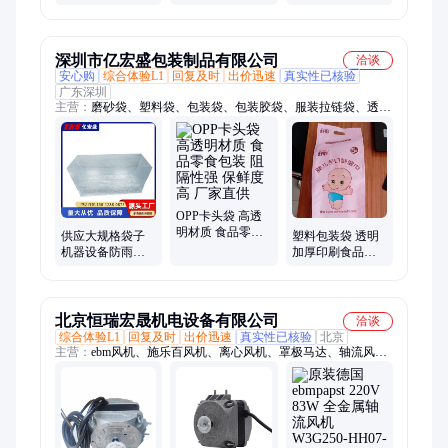
罩单开洗衣机通
艺盖布欧式简约
保护罩微波炉罩
用
家用洗衣机罩防
滚桶洗衣机盖巾
尘布
深圳市亿宏盛包装制品有限公司
洽谈
安心购
综合体验L1
回复及时
出价迅速
真实性已核验
广东深圳
主营：
磨砂袋、塑料袋、包装袋、包装胶袋、服装拉链袋、透明
包装平口袋
OPP卡头袋 高透
明材质 食品零食
供应大规格袋子
塑料包装袋 透明
包装 阻隔性强 保
机器设备防雨防
加厚印刷食品级
鲜度高 厂家直供
尘罩 洗衣机冰箱
PE袋 支持定制
防尘四方袋
北京恒瑞宏晟机电设备有限公司
洽谈
综合体验L1
回复及时
出价迅速
真实性已核验
北京
主营：
ebm风机、施乐百风机、离心风机、罩极马达、轴流风
机、变频器风机、空气净化风机、FFU风机、锅炉风机、
ebmpapst风机、wistro风机、nmb风机、abb风机、台达DELTA、
建准SUNON、EC风机、防爆风机、机柜风机、充电桩风机、防
水风机