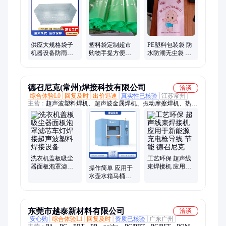
塑料胶条袋、服装自粘袋、防静电平口袋、珍珠棉覆膜袋、硬盘
绝缘袋子、物流包装塑料、防静电屏蔽袋、PE胶袋、OPP胶袋、
防静电胶袋
供应大规格袋子
塑料袋定制超市
PE塑料包装袋 防
机器设备防雨防
购物手提方便袋
水防潮无尘袋 密
尘罩 洗衣机冰箱
背心袋透明外卖
封平口袋 防尘打
防尘四方袋
打包袋加工
包袋
德召尼克(常州)焊接科技有限公司
洽谈
综合体验L0
回复及时
出价迅速
真实性已核验
江苏常州
主营：
超声波塑料焊机、超声波金属焊机、振动摩擦焊机、热板
焊接机、旋转摩擦焊机、线束端子焊机
洗衣机盖板吸尘
工艺环保 超声线
器面板泡罩滤芯
束焊接机 应用于
操作简单 应用于
车灯焊接超声波
新能源充电枪导
水壶水箱马桶座
塑料焊接设备
线 节能 德召尼克
圈 震动摩擦焊接
德召尼克
东莞市越泰新材料有限公司
洽谈
安心购
综合体验L1
回复及时
资质已核验
广东广州