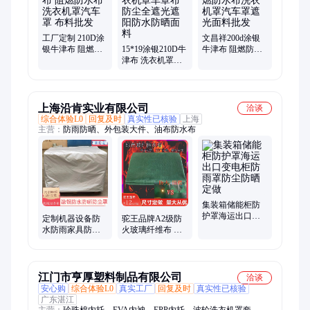
工厂定制 210D涂
文昌祥200d涂银
银牛津布 阻燃防
15*19涂银210D牛
牛津布 阻燃防水
水布洗衣机罩汽
津布 洗衣机罩车
布洗衣机罩汽车
车罩 布料批发
罩布防尘全遮光
罩遮光面料批发
遮阳防水防晒面
料
上海沿肯实业有限公司
洽谈
综合体验L0
回复及时
真实性已核验
上海
主营：
防雨防晒、外包装大件、油布防水布
集装箱储能柜防
护罩海运出口变
定制机器设备防
驼王品牌A2级防
电柜防雨罩防尘
水防雨家具防尘
火玻璃纤维布 防
防晒定做
音响空调罩货架
水电焊三防盖布
防灰罩洗衣机罩
江门市亨厚塑料制品有限公司
洽谈
安心购
综合体验L0
真实工厂
回复及时
真实性已核验
广东湛江
主营：
珍珠棉内托、EVA内衲、EPP内托、波轮洗衣机罩套、气