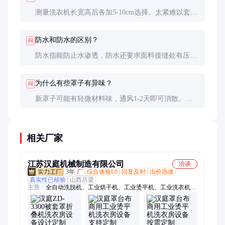
测量洗衣机长宽高后各加5-10cm选择。太紧难以套
上，太松容易脱落。不确定时可咨询卖家获取具体尺
寸表。
防水和防水的区别？
问
防水指能防止水渗透，防水还要求面料接缝处有压胶
处理，防水等级更高。潮湿地区建议选择防水产品。
为什么有些罩子有异味？
问
新罩子可能有轻微材料味，通风1-2天即可消散。如
果气味刺鼻且持久，可能是劣质材料，建议更换。
相关厂家
江苏汉庭机械制造有限公司
洽谈
3年
厂
综合体验L0
回复及时
出价迅速
真实性已核验
山西吕梁
主营：
全自动洗脱机、工业烘干机、工业烫平机、工业洗衣机、
工业脱水机、工业折叠机