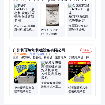
主营：
PA、PC、PBT、PP、pc/abs、PC/PBT、PC/PET、POM、
LCP、PPS、耐高温、耐化学、耐低温、代替金属、弹性体
PA9T GW1458HF
金属罩POM LO-
新材料 发动机罩
21RoHS 合规
PC+ABS RTP
壳洗衣机滚筒专
800TFE20DEL抗
ESD C2580板 用
用
静电耐磨
于发动机罩壳洗
衣机滚筒
广州机语智能机械设备有限公司
洽谈
综合体验L0
资质已核验
广东广州
主营：
果冻杯、包装机、粉碎机、液体泡罩、封膜泡罩机、护发
素泡罩、面膜灌装机、凝胶面膜机、液体灌装机、胶囊填充机、
灵芝打粉机、杯睡眠面膜、杯布丁面膜、面膜全自动、灵芝破壁
机、眼贴膜灌装、免洗面膜机、水晶眼贴膜、水晶凝胶眼膜机
护发发膜膏霜灌
装机次抛泡罩机
单粒便携装洗衣
铝塑胶囊机片剂
单粒一次性洗发
凝珠泡罩铝塑机
包装机泡罩包装
露包装机
洗衣球泡罩包装
设备厂家现货现
机
发