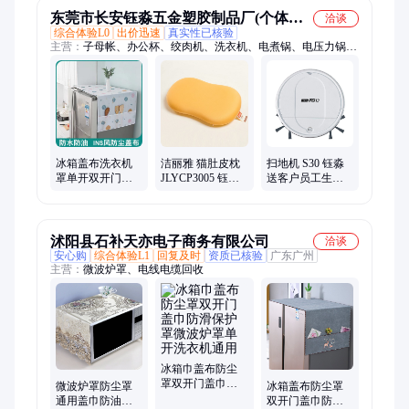
东莞市长安钰淼五金塑胶制品厂(个体工
洽谈
综合体验L0
出价迅速
真实性已核验
商户)
主营：
子母帐、办公杯、绞肉机、洗衣机、电煮锅、电压力锅、
移动电源、蓝牙耳机、塑料大肚杯、珐琅铸铁锅、业拓展礼品、
口袋筋膜枪、锁扣保温杯、鸳鸯电火锅、六层纱毛巾被、麻小棉
四件套、便携随行吸管杯、原纱宽松防晒服、双负离子吹风机、
陶瓷内胆双饮杯
冰箱盖布洗衣机
洁丽雅 猫肚皮枕
扫地机 S30 钰淼
罩单开双开门滚
JLYCP3005 钰淼
送客户员工生日
筒式微波炉防灰
玩具定制 MY-
纪念品 MY-
收纳袋式防油防
SDSM-(T)-12
XBDQ-(T)-99
尘罩
沭阳县石补天亦电子商务有限公司
洽谈
安心购
综合体验L1
回复及时
资质已核验
广东广州
主营：
微波炉罩、电线电缆回收
冰箱巾盖布防尘
罩双开门盖巾防
微波炉罩防尘罩
冰箱盖布防尘罩
滑保护罩微波炉
通用盖巾防油布
双开门盖巾防滑