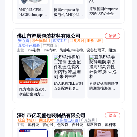
原装德国ebmpapst
M4Q045-CF01-
德国ebmpapst 罩
220V 83W 全金属
01/G03 ebmpapst
极电机 M4Q045-
轴流风机
冰箱 洗衣机用罩
CF01-01/C02 冰箱
W3G250-HH07-03
极马达电机
洗衣机制冷
佛山市鸿辰包装材料有限公司
洽谈
安心购
综合体验L1
真实工厂
回复及时
出价迅速
真实性已核验
广东佛山
主营：
eva泡棉、eva内衬、防静电eva泡棉、设备防雨罩、阻燃
eva泡棉、彩色eva泡棉、EPP泡沫板、聚丙烯泡沫板、珍珠棉内
托、珍珠棉内衬
EVA泡棉加工定制
直供EVA卷防静电
五金配件礼盒包
防潮防撞海绵高
PE方底袋 洗衣机
装内衬内托 冲型
弹性环保材质eva
冰箱防尘四方袋
雕刻 来图来样
泡棉
农用设备防雨防
尘罩 新料高压大
规格
深圳市亿宏盛包装制品有限公司
洽谈
综合体验L1
回复及时
真实性已核验
广东深圳
主营：
塑料袋、背心袋、包装袋、自封袋、塑料胶袋、塑料薄
膜、CPE磨砂袋、印刷服装袋、磨砂手提袋、磨砂平口袋、快餐
打包袋、自封拉链袋、打包缠绕膜、外卖打包袋、防水密封袋、