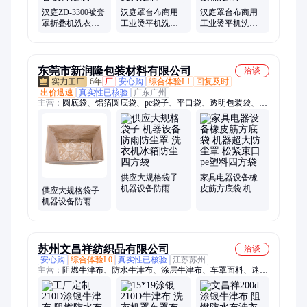
汉庭ZD-3300被套
汉庭罩台布商用
汉庭罩台布商用
罩折叠机洗衣房
工业烫平机洗衣
工业烫平机洗衣
设备设计定制
房设备支持定制
房设备按需定制
东莞市新润隆包装材料有限公司
洽谈
6年
厂
安心购
综合体验L1
回复及时
出价迅速
真实性已核验
广东广州
主营：
圆底袋、铝箔圆底袋、pe袋子、平口袋、透明包装袋、四
方袋、方底立体袋、复合袋、铝箔袋、塑料袋、包装袋、真空
袋、防静电袋子、电子产品包装袋、食品真空袋、自封袋、食品
包装袋、透明塑料袋、真空包装袋、拉链袋、包装膜、复合膜、
卷膜、pe膜、热收缩膜
供应大规格袋子
家具电器设备橡
机器设备防雨防
皮筋方底袋 机器
供应大规格袋子
尘罩 洗衣机冰箱
超大防尘罩 松紧
机器设备防雨防
防尘四方袋
束口pe塑料四方袋
尘罩 洗衣机冰箱
防尘四方袋
苏州文昌祥纺织品有限公司
洽谈
安心购
综合体验L0
真实性已核验
江苏苏州
主营：
阻燃牛津布、防水牛津布、涂层牛津布、车罩面料、迷彩
牛津布、荧光牛津布、防火阻燃布