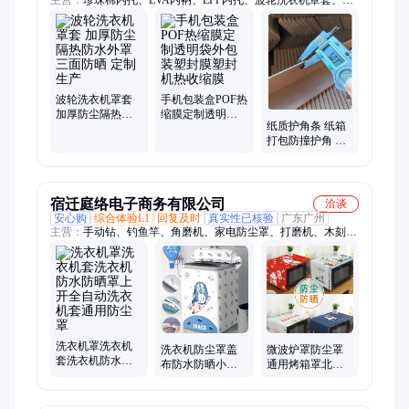
泡袋、珍珠棉袋、真空袋
波轮洗衣机罩套
手机包装盒POF热
加厚防尘隔热防
缩膜定制透明袋
纸质护角条 纸箱
水外罩 三面防晒
外包装塑封膜塑
打包防撞护角 阳
定制生产
封机热收缩膜
角直角护墙角保
护瓷砖相框家具
包边
宿迁庭络电子商务有限公司
洽谈
安心购
综合体验L1
回复及时
真实性已核验
广东广州
主营：
手动钻、钓鱼竿、角磨机、家电防尘罩、打磨机、木刻
刀、手捻钻、捕鱼笼、捕虾网、雕刻刀、木工手、电磨机、木工
雕刻、钻孔工具、手工钻头、碳素海竿、玉石打磨、手动核桃、
文玩工具、夹头夹持、雕刻笔刀、工具木工、虾笼虾网、实心手
工、打孔双头、家用手动
洗衣机罩洗衣机
洗衣机防尘罩盖
微波炉罩防尘罩
套洗衣机防水防
布防水防晒小天
通用烤箱罩北欧
晒罩上开全自动
鹅上开盖波轮全
防油美的冰箱洗
洗衣机套通用防
自动套海尔美的
衣机布艺盖布盖
尘罩
通用
巾