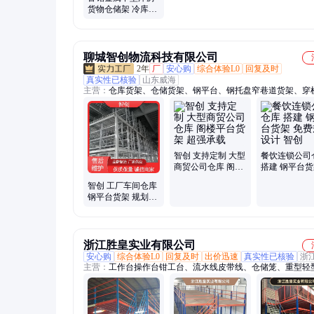
货物仓储架 冷库仓
库货架 阁楼平台式
货架
聊城智创物流科技有限公司
2年
厂
安心购
综合体验L0
回复及时
真实性已核验
山东威海
主营：
仓库货架、仓储货架、钢平台、钢托盘窄巷道货架、穿
架、贯通货架、avg货架、cut货架、自动化立体库
智创 支持定制 大型
餐饮连锁公司
商贸公司仓库 阁楼
搭建 钢平台货
平台货架 超强承载
费规划设计 智
智创 工厂车间仓库
钢平台货架 规划设
计生产安装售后 物
流仓库 搭建
浙江胜皇实业有限公司
安心购
综合体验L0
回复及时
出价迅速
真实性已核验
浙
主营：
工作台操作台钳工台、流水线皮带线、仓储笼、重型轻
货架、阁楼货架钢平台、滚筒皮带流水线工作台、铁屑周转箱
车、堆垛架巧固架、器具车工装车、器具车、金属钢制铁托盘
公园椅长椅、锌钢铝合金护栏、文件柜更衣柜铁皮柜储物资料