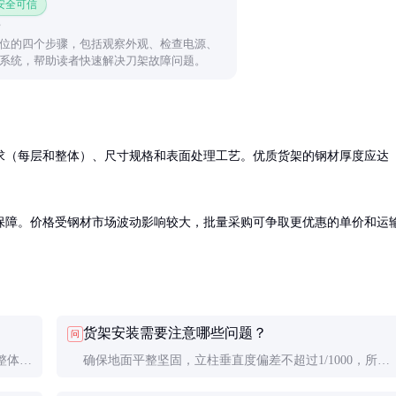
 安全可信
位的四个步骤，包括观察外观、检查电源、
系统，帮助读者快速解决刀架故障问题。
求（每层和整体）、尺寸规格和表面处理工艺。优质货架的钢材厚度应达
保障。价格受钢材市场波动影响较大，批量采购可争取更优惠的单价和运
货架安装需要注意哪些问题？
问
整体标
确保地面平整坚固，立柱垂直度偏差不超过1/1000，所有
（如叉
连接件紧固到位。安装后需进行负载测试，确认无变形和