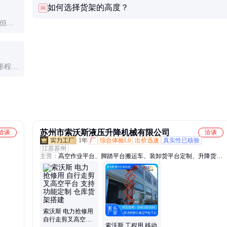
如何选择货架的高度？
问
异响后再投入使用。
。但实
每3-
形程度
的货架
苏州市索沃斯液压升降机械有限公司
洽谈
洽谈
1年
厂
综合体验L0
出价迅速
真实性已核验
江苏苏州
主营：
高空作业平台、脚踏平台搬运车、装卸货平台定制、升降货
梯、液压升降台
索沃斯 电力抢修用
自行走剪叉高空平
索沃斯 工程用 移动