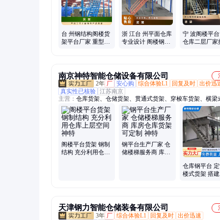
圾桶果壳箱、物流台车、车间护栏隔断围挡、金属不锈钢花箱
雕塑、不锈钢推车工作台、铝合金工作台工具车、车间隔离网
精益管线棒工作台推车、车间工具车工具柜、自卸自锁底部倒
料箱
台 州钢结构阁楼货
浙 江台 州平面仓库
宁 波阁楼平
架平台厂家 重型组
专业设计 阁楼钢平
仓库二层厂家
装式工字钢仓库平
台货架定制 搁板多
搭建可拆装钢
台货架胜皇
层组合胜皇
平台定制胜皇
南京神特智能仓储设备有限公司
2年
厂
安心购
综合体验L1
回复及时
出价迅
真实性已核验
江苏南京
主营：
仓库货架、仓储货架、贯通式货架、穿梭车货架、横梁
货架、层板式中型货架
阁楼平台货架 钢制
钢平台生产厂家 仓
结构 充分利用仓库
储楼梯服务商 库房
上层空间 神特
仓库货架 可定制 神
仓库钢平台 
特
楼式货架 搭
不锈钢材质生
特仓储
天津钢力智能仓储装备有限公司
3年
厂
综合体验L1
回复及时
出价迅速