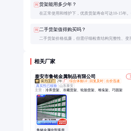
货架能用多少年？
问
车冲击），建议预留20%安全余量。
在正常使用和维护下，优质货架寿命可达10-15年
际寿命受负载情况、环境条件和维护频率影响，建议
二手货架值得购买吗？
问
5年进行专业评估。
二手货架价格低廉，但需仔细检查结构完整性、变
和防腐涂层状态。关键受力部位有裂纹或严重锈蚀
不建议继续使用。
相关厂家
泰安市鲁铭金属制品有限公司
2年
厂
综合体验L0
回复及时
出价迅速
真实性已核验
山东泰安
主营：
冷库货架、冷藏货架、轮胎货架、堆垛架、巧固架
鲁铭金属中型库房