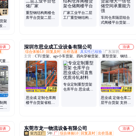
、精品
护栏、
料铁屑
重型钢结构阁楼仓
厂家工业平台二层
库平台货架二层工
工厂重型钢结构仓
车间仓库隔层组合
台货架
业平台仓储厂家
库阁楼货架仓储阁
式阁楼平台货架增
按需
楼平台
大一倍仓储空间承
结构
重能力强
深圳市思业成工业设备有限公司
洽谈
洽谈
速
综合体验L0
回复及时
出价迅速
真实性已核验
广东深圳
主营：
CTU货架、agv小车货架、四向穿梭货架、重型货架、钢结构
式重型
平台、料箱货架、自动化立体库
专业定制重型货架
仓库平台 思业成公
司直售 优质冷轧材
思业成 定制仓库阁
思业成 定做仓库二
料
定制阁
楼平台货架省租金
层平台货架 支持现
建二层
库房夹层阁 楼
场设计定制
产 神
东莞市龙一物流设备有限公司
洽谈
洽谈
5年
厂
综合体验L0
回复及时
出价迅速