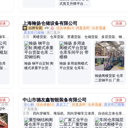
台 支持功能定制 仓
式剪叉升降平台 占
库货架搭建
地面积较小 仓库货
架搭建
上海翰扬仓储设备有限公司
洽谈
洽谈
4年
品
综合体验L0
回复及时
出价迅速
真实性已核验
浙江嘉兴
梭车货
主营：
阁楼货架、仓库货架、贯通货架、仓储货架、多层货架、钢结
构平台、组合式货架、横梁式重型货架、重型流利式货架、轻型层板
式货架、冷库穿梭式货架、钢结构货架平台、流利条架、高位板层仓
储
仓库
翰扬 钢平台定制 阁
翰扬 多用途阁楼式
架 免
楼式承重平台货架
平台货架 仓库车间
创
仓库 二层钢结构
平台 带楼梯
翰扬阁楼货架 仓库
二层钢平台 厂房隔
层 平台搭建 可定制
中山市德友鑫智能装备有限公司
洽谈
洽谈
江台州
安心购
综合体验L0
真实工厂
回复及时
出价迅速
真实性已核验
型中型
广东珠海
主营：
四向穿梭车、堆垛机、四向穿梭车立体库、自动化立体仓库、
周转
仓储货架、智能立体冷库
、户外
柜、垃