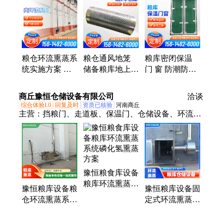
粮仓环流熏蒸系
粮仓通风地笼
粮库密闭保温
统实施方案 粮
储备粮库地上通
门 窗 防潮防虫
库内环 流控温
风板 抗压不变
尺寸定制 聚恒
系统施工
形 大小规格定
昌 生产厂家
商丘豫恒仓储设备有限公司
洽谈
制
综合体验L0
回复及时
资质已核验
河南商丘
主营：
挡粮门、走道板、保温门、仓储设备、环流熏
蒸管道、粮库仓储风机、通风器、粮库保温、粮库设
备、通风地笼、粮库门窗、降温风机、通风设备、粮
库风口、通风系统、弧形挡粮板、空气分配箱、仓库
通风口、粮库通风口、粮库密闭门、粮仓三防窗、通
豫恒粮食库设备
风地上笼、粮库窗保温、三角挡粮板、粮库离心风机
粮库环流熏蒸系
豫恒粮库设备粮
豫恒粮库设备固
统磷化氢熏蒸方
仓环流熏蒸系统
定式环流熏蒸系
案
磷化氢熏蒸方案
统磷化氢熏蒸方
案