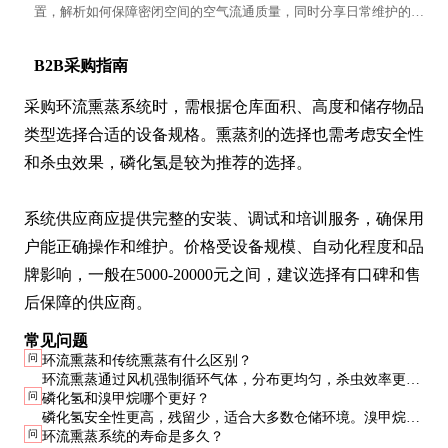
置，解析如何保障密闭空间的空气流通质量，同时分享日常维护的小
技巧。
B2B采购指南
采购环流熏蒸系统时，需根据仓库面积、高度和储存物品
类型选择合适的设备规格。熏蒸剂的选择也需考虑安全性
和杀虫效果，磷化氢是较为推荐的选择。

系统供应商应提供完整的安装、调试和培训服务，确保用
户能正确操作和维护。价格受设备规模、自动化程度和品
牌影响，一般在5000-20000元之间，建议选择有口碑和售
后保障的供应商。
常见问题
问
环流熏蒸和传统熏蒸有什么区别？
环流熏蒸通过风机强制循环气体，分布更均匀，杀虫效率更
问
磷化氢和溴甲烷哪个更好？
高，所需时间更短。传统熏蒸依赖自然扩散，效果和速度较
磷化氢安全性更高，残留少，适合大多数仓储环境。溴甲烷杀
差。
问
环流熏蒸系统的寿命是多久？
虫谱广，但对人体毒性较大，需严格防护。