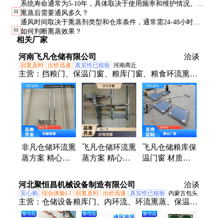
系统寿命通常为5-10年，具体取决于使用频率和维护情况。定
问
熏蒸后需要通风多久？
期检查和保养可显著延长设备寿命。
通风时间取决于熏蒸剂类型和仓库条件，通常需24-48小时。
问
如何判断熏蒸效果？
使用气体检测仪确认安全浓度后再进入。
相关厂家
河南飞凡仓储有限公司
洽谈
回复及时
出价迅速
真实性已核验
河南商丘
主营：
挡粮门、保温门窗、粮库门窗、粮食环流熏
蒸、通风地上笼
非凡仓储环流熏
飞凡仓储环流熏
飞凡仓储粮库保
蒸方案 精心设
蒸方案 精心设
温门窗 材质优
计 发货迅速 口
计 实力厂家 性
良密封防鼠 匠
碑好物
价比高
心优选客户至上
河北聚恒昌机械设备制造有限公司
洽谈
安心购
综合体验L1
回复及时
出价迅速
真实性已核验
内蒙古包头
主营：
仓储设备粮库门、内环流、环流熏蒸、保温门
窗