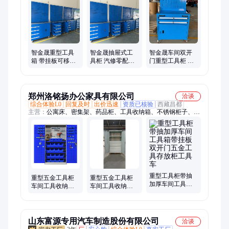
柜、宿舍公寓床、重型工具柜储物柜、电动工具充电柜、抽屉式
模具架、塑料书包柜、光伏座椅、电动升降桌架、户外公园椅、
无线充电座椅、环卫工休息座椅、不锈钢篱笆围栏、智慧座椅、
不锈钢防竹护栏、户外太阳能座椅
智金晟重型工具
智金晟抽屉式工
智金晟车间双开
箱 带挂板可移动
具柜 汽修零配件
门重型工具柜 带
车间用工具柜 生
工具箱 可移动工
挂板工具箱 内置
产定制厂家
具车带挂板 可定
抽屉 可定制
制
郑州洛铭扬办公家具有限公司
洽谈
综合体验L0
回复及时
出价迅速
资质已核验
西藏昌都
主营：
公寓床、密集架、药品柜、工具收纳箱、不锈钢柜子、实
验台、智能柜、工具柜、工作台
重型工具柜带抽
重型五金工具柜
重型五金工具柜
加厚车间工具箱
车间工具收纳箱
车间工具收纳箱
带挂板双开门五
带挂板多功能零
带挂板 多功能零
金工具存放柜工
件柜工厂抽屉刀
件柜 可定做尺寸
具车
具柜
山东富源专用汽车制造股份有限公司
洽谈