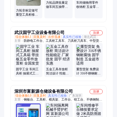
力拓品牌批量定
车间储物用零件
做车间五抽带门
收纳柜 五金零配
力拓非标定做可
工具柜箱 移动带
件双开门工具柜
重型工具柜移动
挂板工具车
内置可调节层板
式带挂板五抽零
件收纳箱
武汉固宇工业设备有限公司
洽谈
综合体验L1
回复及时
出价迅速
真实性已核验
湖北武汉
主营：
防静电工作台、工具柜工具车、刀具柜刀具车、中型货
架、重型货架、不锈钢货架、不锈钢柜子、塑料托盘、铁屑车、
物料整理架、钢制推车、车间隔断、不锈钢推车、不锈钢工作
台、电脑柜、防火柜防爆柜、悬臂货架、模具货架
固宇工业 车间工
五金工具存放柜
重型货架 免费设
具柜 抽屉式工具
简洁设计 性能稳
计 316不锈钢耐腐
箱 带挂板五金零
定 厂家批发 固宇
蚀 固宇制造 五金
件放置柜 全国发
经济实惠
超市适用
货
深圳市富新源仓储设备有限公司
洽谈
综合体验L0
回复及时
真实性已核验
广东深圳
主营：
钢板台、工具柜、模具架、工作台、钳工台、不锈钢制
品、龙门吊架、刀具柜、工具车、刀具车、仓库货架、刀具架、
修模台、储物柜、文件柜、手推车、模具吊架、物料架