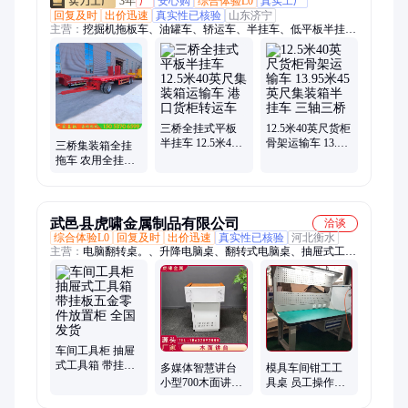
3年
厂
安心购
综合体验L0
真实工厂
回复及时
出价迅速
真实性已核验
山东济宁
主营：
挖掘机拖板车、油罐车、轿运车、半挂车、低平板半挂
车、集装箱半挂车、出口半挂车、中置轴半挂车、自卸半挂车、
集装箱骨架车、集装箱运输车、拖拉机挂车、出口俄罗斯半挂
车、全挂车、半挂拖车、危险品半挂车、尿素颗粒槽罐车
三桥全挂式平板
12.5米40英尺货柜
半挂车 12.5米40
骨架运输车 13.95
三桥集装箱全挂
英尺集装箱运输
米45英尺集装箱
拖车 农用全挂板
车 港口货柜转运
半挂车 三轴三桥
车 三轴平板全挂
车
车 转弯灵活
武邑县虎啸金属制品有限公司
洽谈
综合体验L0
回复及时
出价迅速
真实性已核验
河北衡水
主营：
电脑翻转桌。、升降电脑桌、翻转式电脑桌、抽屉式工具
箱、微机室电脑桌、实训台、钳工台、防静电操作台、工作台、
操作台、控制台、电脑升降桌
车间工具柜 抽屉
式工具箱 带挂板
多媒体智慧讲台
模具车间钳工工
五金零件放置柜
小型700木面讲桌
具桌 员工操作台
全国发货
电子中控数字老
流水线打包工作