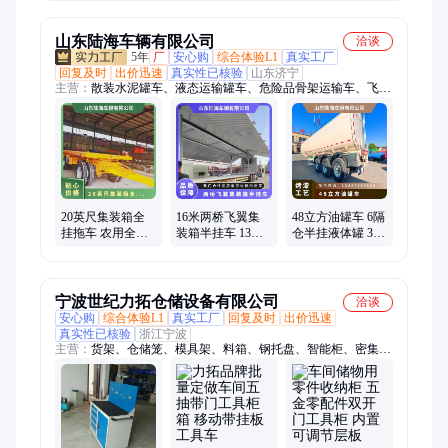
师桌子 支持定制
台厂家
山东陆海车辆有限公司
洽谈
5年
厂
安心购
综合体验L1
真实工厂
回复及时
出价迅速
真实性已核验
山东济宁
主营：
散装水泥罐车、液态运输罐车、危险品骨架运输车、飞翼
集装箱运输车、高栏半挂车、集装箱运输车、低平板半挂车、全
挂式平板拖车、平板式集装箱运输车、转盘式全挂车、罐车、后
翻自卸车、粉粒物料罐车、勾机板拖板车、挖掘机运输拖板车、
沥青运输车、面粉运输罐车、尿素运输罐车、侧翻自卸车、铁水
包钢渣运输车、大板运输车、农用平板拖车、物料周转运输车、
侧面吊运输车、履带式平推自卸车
20英尺集装箱全
16米两桥飞翼集
48立方油罐车 6隔
挂拖车 农用全挂
装箱半挂车 13米
仓半挂液体罐 35
板车 三轴平板全
电动展翼厢式运
吨运油半挂车 出
挂车 转弯灵活
输车 轻量化
口俄罗斯
宁波世纪力拓仓储设备有限公司
洽谈
安心购
综合体验L1
真实工厂
回复及时
出价迅速
真实性已核验
浙江宁波
主营：
货架、仓储笼、模具架、料箱、钢托盘、智能柜、密集
架、料架、工作台、工具柜、实验台、堆垛架、智能物料柜、登
高车、铁站板、蝴蝶笼、钢平台、铁托盘、重型货架、智能工具
柜、智能更衣柜、汽配架、文件柜、更衣柜、流水线工作台