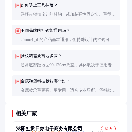
过10kg。重型工具应分散放置。
如何防止工具掉落？
问
选择带锁扣设计的挂钩，或加装弹性固定夹。重型工
具可使用双重固定，并定期检查挂钩的紧固程度。振
动环境建议每季度检查一次。
不同品牌的挂钩能通用吗？
问
25mm孔距的产品基本通用，但特殊设计的挂钩可能
不兼容。采购时最好选择同一品牌的挂板和挂钩，确
保匹配度和承重性能。
挂板箱需要离地多高？
问
通常底部距地面90-120cm为宜，具体取决于使用者身
高和工具长度。以站立时手臂自然下垂能轻松取放常
用工具为准。
金属和塑料挂板箱哪个好？
问
金属款承重更强、更耐用，适合专业场所。塑料款重
量轻、价格低，但承重有限，适合家庭或轻量使用。
专业环境推荐金属材质。
相关厂家
沭阳虹贯日亦电子商务有限公司
洽谈