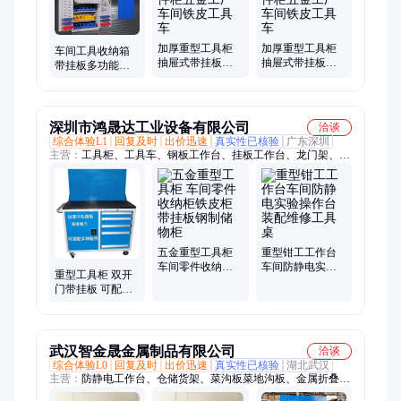
加厚重型工具柜
加厚重型工具柜
车间工具收纳箱
抽屉式带挂板工
抽屉式带挂板工
带挂板多功能零
具箱零件柜五金
具箱零件柜五金
件柜抽屉式工具
工厂车间铁皮工
工厂车间铁皮工
柜
具车
具车
深圳市鸿晟达工业设备有限公司
洽谈
综合体验L1
回复及时
出价迅速
真实性已核验
广东深圳
主营：
工具柜、工具车、钢板工作台、挂板工作台、龙门架、文
件柜、电脑柜、刀具柜、刀具车、仓储货架、模具架、不锈钢工
作台、防静电工作台、零件样品柜、不锈钢工具柜、员工更衣
柜、物品存储柜、钳工工作台、超市货物陈列架
五金重型工具柜
重型钳工工作台
车间零件收纳柜
车间防静电实验
重型工具柜 双开
铁皮柜 带挂板钢
操作台装配维修
门带挂板 可配合
制储物柜
工具桌
零件盒周转箱使
用 车间挂钩柜
武汉智金晟金属制品有限公司
洽谈
综合体验L0
回复及时
出价迅速
真实性已核验
湖北武汉
主营：
防静电工作台、仓储货架、菜沟板菜地沟板、金属折叠料
箱、铁艺花箱、堆垛料箱、pvc发泡花箱、重型钳工台、abs塑料