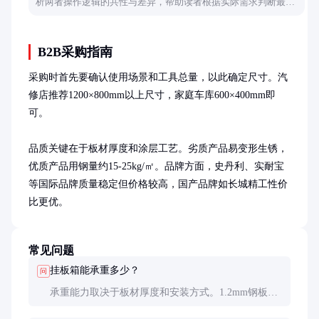
析两者操作逻辑的共性与差异，帮助读者根据实际需求判断最佳
处理时间。
B2B采购指南
采购时首先要确认使用场景和工具总量，以此确定尺寸。汽
修店推荐1200×800mm以上尺寸，家庭车库600×400mm即
可。

品质关键在于板材厚度和涂层工艺。劣质产品易变形生锈，
优质产品用钢量约15-25kg/㎡。品牌方面，史丹利、实耐宝
等国际品牌质量稳定但价格较高，国产品牌如长城精工性价
比更优。
常见问题
挂板箱能承重多少？
问
承重能力取决于板材厚度和安装方式。1.2mm钢板标
准安装下，整体承重约80-100kg，单点承重建议不超