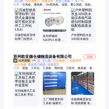
安心购
综合体验L1
回复及时
资质已核验
广东广州
主营：
引风机、通风柜、24v鼓风机、挂锁、离心风机、风机电
机、轴流风机、风机配件、防腐风机叶轮、pp防腐塑料风机、实
验室专用风机
贝迪型锁具管理
户外塑料防水盒
友邦焊锡丝
站带门挂壁式金
ABS防水箱仪表
Sn63PbA 松香芯
属挂板箱可视化
电气箱搭扣控制
63%锡线0.8 1.0
安全停工工作站
箱接线配电箱基
2.0mm有铅高亮低
LK41
业箱
温熔点
苏州欧亚德仓储物流设备有限公司
洽谈
6年
品
安心购
综合体验L1
回复及时
出价迅速
真实性已核验
福建莆田
主营：
货架、工作台、工具柜、周转箱、刀具车、模具架、老化
架、储物柜、铁屑车、档案柜、登高梯、电脑柜、钳工桌、悬臂
架、隔离网、刀具柜、滚筒线、物流台车、传送带、托盘、阁楼
平台、汽车料架、巧固架、物料整理架、堆垛架
车间抽屉式工具
箱工具柜 带挂板
五金零件放置柜
工厂用喷塑车间
非标阁楼货架定
工具柜 抽屉式工
制 现场测量 免费
具箱 欧亚德带挂
设计 工业厂房内