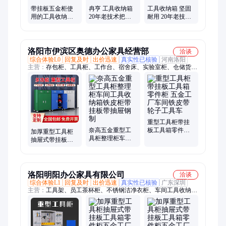
带挂板五金柜使
冉亨 工具收纳箱
工具收纳箱 坚固
用的工具收纳箱
20年老技术把关
耐用 20年老技术
质检合格出厂 冉
破损包赔 带挂板
把关 带挂板五金
亨
五金柜
柜 冉亨实业
洛阳市伊滨区奥德办公家具经营部
洽谈
综合体验L0
回复及时
出价迅速
真实性已核验
河南洛阳
主营：
存包柜、工具柜、工作台、宿舍床、实验室柜、仓储货
架、不锈钢货架、药品柜、文件柜、书架、手推车、消防柜、不
锈钢柜、上下铺铁架床、物流托盘、更衣柜、物资柜、保密柜、
制式营具
重型工具柜带挂
奈高五金重型工
板工具箱零件柜
加厚重型工具柜
具柜整理柜车间
五金工厂车间铁
抽屉式带挂板工
工具收纳箱铁皮
皮带轮子工具车
具箱零件柜五金
柜带挂板带抽屉
工厂车间铁皮工
钢制
具车
洛阳明阳办公家具有限公司
洽谈
综合体验L1
回复及时
出价迅速
真实性已核验
广东深圳
主营：
工具架、员工茶杯柜、不锈钢洁净衣柜、车间工具收纳
箱、双面移动置物架、手机存放充电柜、工具柜、文件柜、货
架、铁架床、防静电工作台、公寓床