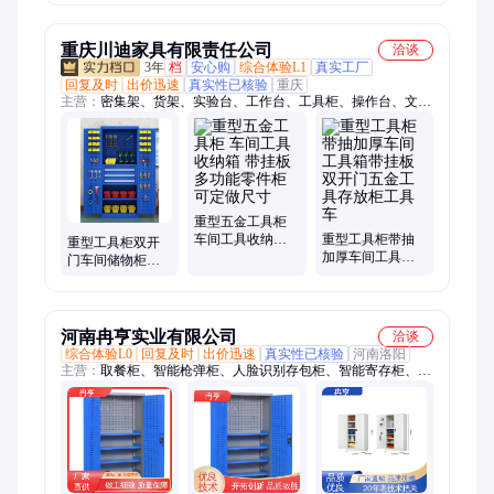
板五金零件放置
部夹层搭建钢平
柜
台
重庆川迪家具有限责任公司
洽谈
3年
档
安心购
综合体验L1
真实工厂
回复及时
出价迅速
真实性已核验
重庆
主营：
密集架、货架、实验台、工作台、工具柜、操作台、文件
柜、回转柜、保密柜、快递柜、监控台、多媒体讲台、电脑翻转
桌、校用家具、钢木铁床、餐桌、存包柜、制式营具、不锈钢家
具
重型五金工具柜
车间工具收纳箱
重型工具柜带抽
重型工具柜双开
带挂板 多功能零
加厚车间工具箱
门车间储物柜带
件柜 可定做尺寸
带挂板双开门五
挂板铁皮柜加厚
金工具存放柜工
工厂工具箱
具车
河南冉亨实业有限公司
洽谈
综合体验L0
回复及时
出价迅速
真实性已核验
河南洛阳
主营：
取餐柜、智能枪弹柜、人脸识别存包柜、智能寄存柜、外
卖柜、储物柜、存包柜、中药柜、智能外卖柜、手动密集柜、防
爆柜、不锈钢消防服架、超市存包柜、重型工具柜、智能钥匙
柜、西药架、不锈钢西药柜、监控台调度台、智能金库门、消防
柜、防暴器材柜、护士站导医台、治疗柜、不锈钢柜、智能密集
架