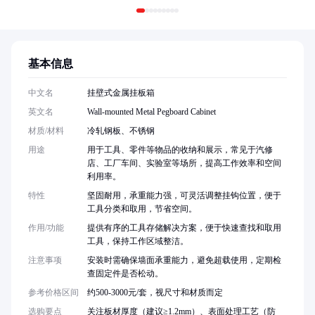
基本信息
中文名
挂壁式金属挂板箱
英文名
Wall-mounted Metal Pegboard Cabinet
材质/材料
冷轧钢板、不锈钢
用途
用于工具、零件等物品的收纳和展示，常见于汽修
店、工厂车间、实验室等场所，提高工作效率和空间
利用率。
特性
坚固耐用，承重能力强，可灵活调整挂钩位置，便于
工具分类和取用，节省空间。
作用/功能
提供有序的工具存储解决方案，便于快速查找和取用
工具，保持工作区域整洁。
注意事项
安装时需确保墙面承重能力，避免超载使用，定期检
查固定件是否松动。
参考价格区间
约500-3000元/套，视尺寸和材质而定
选购要点
关注板材厚度（建议≥1.2mm）、表面处理工艺（防