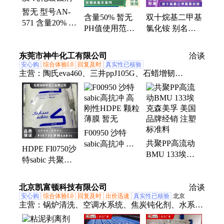
公斤纸板桶、硫代乙醇酸钠、高分子絮凝剂
暂无 型号AN-
含量50% 暂无
双十烷基二甲基
571 含量20% 执
PH值使用范围
氯化铵 别名
行质量标准QB
3.0±1.5 型号
DDAC 化工原
根据水质 钝化
AN-342 空调杀
料 CAS号多
东莞市神牛化工有限公司
缓蚀剂
洽谈
菌灭藻剂
安心购
综合体验L0
回复及时
真实性已核验
主营：
陶氏eva460、三井ppJ105G、石蜡增韧
eva220w、三井eva260、热熔级eva250、普瑞曼
ppj105g
F00950 沙特
共聚PP高流动
sabic高抗冲 高
HDPE FI0750沙
BMU 133埃克
刚性HDPE 颗粒
特sabic 共聚高
森美孚 美国 品
薄膜 暂无
抗冲高刚性 暂
牌经销 注塑 标
无 食品包装薄
北京凯富顿科技有限公司
准料
洽谈
膜
安心购
综合体验L0
回复及时
出价迅速
真实性已核验
北京
主营：
锅炉清洗、空调水系统、焦炭钝化剂、水系统
杀菌、阻垢分散剂、洗涤高温水、粉尘抑制剂、脱硫