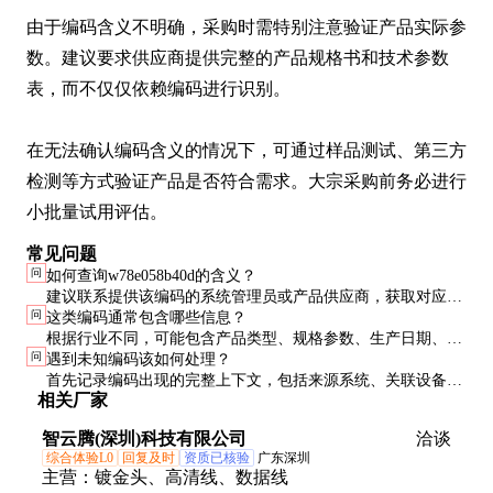
由于编码含义不明确，采购时需特别注意验证产品实际参
数。建议要求供应商提供完整的产品规格书和技术参数
表，而不仅仅依赖编码进行识别。

在无法确认编码含义的情况下，可通过样品测试、第三方
检测等方式验证产品是否符合需求。大宗采购前务必进行
小批量试用评估。
常见问题
问
如何查询w78e058b40d的含义？
建议联系提供该编码的系统管理员或产品供应商，获取对应的
问
这类编码通常包含哪些信息？
编码规则手册。部分行业组织也会维护公共的编码数据库可供
根据行业不同，可能包含产品类型、规格参数、生产日期、批
查询。
问
遇到未知编码该如何处理？
次号、版本号等信息。具体字段定义需要参考相应的编码规
首先记录编码出现的完整上下文，包括来源系统、关联设备和
范。
相关厂家
获取时间。然后通过官方技术支持渠道进行确认，避免自行猜
测导致错误使用。
智云腾(深圳)科技有限公司
洽谈
综合体验L0
回复及时
资质已核验
广东深圳
主营：
镀金头、高清线、数据线