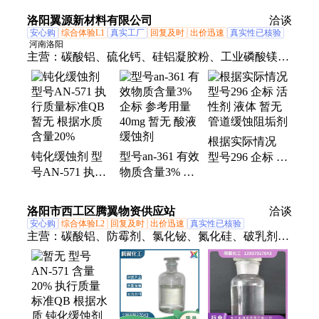
金 减震航空箱
仪器仪表专用箱
洛阳翼源新材料有限公司
洽谈
安心购
综合体验L1
真实工厂
回复及时
出价迅速
真实性已核验
河南洛阳
主营：
碳酸铝、硫化钙、硅铝凝胶粉、工业磷酸镁、
闪点提高剂、表面活性剂、耐火材料、水处理原材料
根据实际情况
钝化缓蚀剂 型
型号an-361 有效
型号296 企标 活
号AN-571 执行
物质含量3% 企
性剂 液体 暂无
质量标准QB 暂
标 参考用量
管道缓蚀阻垢剂
无 根据水质 含
40mg 暂无 酸液
洛阳市西工区腾翼物资供应站
洽谈
量20%
缓蚀剂
安心购
综合体验L2
回复及时
出价迅速
真实性已核验
主营：
碳酸铝、防霉剂、氯化铋、氮化硅、破乳剂、
硅酸镁、磷酸铝、化学试剂、抗静电剂、乙酸乙酯、
氢氧化镁、焦磷酸钠、干燥通风、次磷酸镁、氯化氢
乙醇、氯化氢甲醇、聚丙烯酸钾、闪点提高剂、柴油
降凝剂、硫代硫酸铵、聚丙烯酰胺、多聚磷酸钠、25