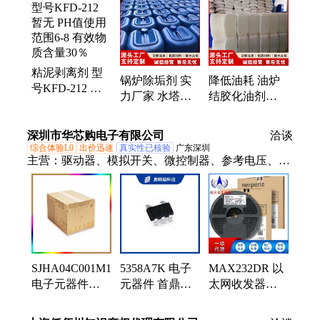
增效剂、在线清洗剂、氧化除藻剂、杀菌灭藻剂、水
系统管道、无二氧化氯、空调冷凝器、金属表面油
污、清除附着藻类、烟气湿法脱硫、高电导反渗透、
通风系统清洗、空调风机盘管、导热油炉清洗、玻璃
粘泥剥离剂 型
鳞片胶泥、烟气脱硫脱硝、锅炉除垢除锈、填料水垢
锅炉除垢剂 实
降低油耗 油炉
号KFD-212 暂
清洗
力厂家 水塔电
结胶化油剂
无 PH值使用范
热水器清洗剂
KFD高效导热
围6-8 有效物质
快速除垢 凯富
油积碳清洗剂
深圳市华芯购电子有限公司
含量30％
洽谈
顿
应用广泛 凯富
综合体验L0
出价迅速
真实性已核验
广东深圳
顿
主营：
驱动器、模拟开关、微控制器、参考电压、电
池管理、视频开关ic、仪表放大器、音频放大器、开
关稳压器、数字隔离器、精密放大器、运算放大器、
点火控制器、开关控制器、可编程门阵列、接口集成
电路、电容电阻
SJHA04C001M1N46
5358A7K 电子
MAX232DR 以
电子元器件
元器件 首鼎
太网收发器
SUMITOMO 批
SHOUDING 封
（PHY） TI/德
次暂无
装SOT23-5 批号
州仪器 封装