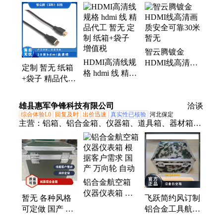
智云腾镀金
HDMI高清线规
HDMI线高清画
定制 暂无 纸箱
格 hdmi 线 精品
质安全可靠30米
+袋子 精品代工
代工 暂无 定制
暂无
增值税 10米
纸箱+袋子 增值
hdmi高清线
雄县惠军争锋科技有限公司
税
洽谈
综合体验L0
回复及时
出价迅速
真实性已核验
河北保定
主营：
铝箱、铝合金箱、仪器箱、道具箱、器材箱、
附件箱、收纳箱、航空箱、工具箱、电子仪表箱、实
验仪器包装箱、消防器材箱、指挥作业箱、侦查作业
箱、勘测仪器包装箱、仪器仪表箱、乐器包装箱、舞
台道具箱、服装道具箱、运输储备箱、通讯设备箱、
铝合金航空箱
五金工具箱、铝合金航空箱、产品展示箱、物资器材
仪器仪表箱 根
箱
暂无 各种风格
飞跃简约风订制
据客户需求 国
可定做 国产 适
铝合金工具航空
产 万向轮 自动
用 仪器想铝合
箱 万向轮设计