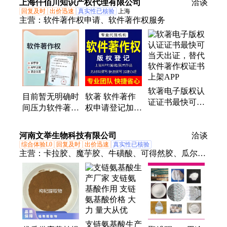
上海仟佰川知识产权代理有限公司
洽谈
2017+
2118+ 批次
回复及时
出价迅速
真实性已核验
上海
SOIC-16
主营：
软件著作权申请、软件著作权服务
软著电子版权认
目前暂无明确时
软著 软件著作
证证书最快可当
间压力软件著作
权申请登记加急
天出证，替代软
权可以考虑普通
评奖学金 考研
件著作权证书上
件
加学分
河南文举生物科技有限公司
架APP
洽谈
综合体验L0
回复及时
出价迅速
真实性已核验
主营：
卡拉胶、魔芋胶、牛磺酸、可得然胶、瓜尔豆
胶、沙蒿子胶、海藻酸钠、纳他酶素、食用明胶、聚
丙烯酸钠、甲基纤维素、酪蛋白酸钠、普鲁兰多糖、
乳酸链球菌素、食品级黄原胶
支链氨基酸生产