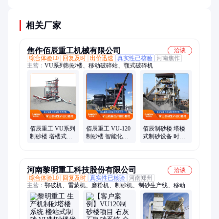
告。
相关厂家
焦作佰辰重工机械有限公司
洽谈
综合体验L0
回复及时
出价迅速
真实性已核验
河南焦作
主营：
VU系列制砂楼、移动破碎站、颚式破碎机
佰辰重工 VU系列
佰辰重工 VU-120
佰辰制砂楼 塔楼
制砂楼 塔楼式制
制砂楼 智能化操
式制砂设备 时产
砂机 智能化控制
作 占地面积小 生
200吨制砂生产线
粒型优异
产效率高
厂家
河南黎明重工科技股份有限公司
洽谈
综合体验L0
回复及时
真实性已核验
河南郑州
主营：
鄂破机、雷蒙机、磨粉机、制砂机、制砂生产线、移动破
碎机、移动破碎站、打砂机、制沙机、颚式破碎机、圆锥破碎
机、反击式破碎机、圆锥破、碎石机、碎石生产线、石料生产
线、砂石生产线、雷蒙磨、立磨、立式磨粉机、欧版磨、移动碎