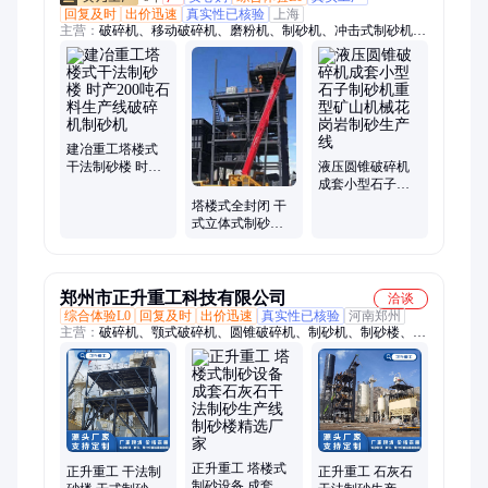
回复及时
出价迅速
真实性已核验
上海
主营：
破碎机、移动破碎机、磨粉机、制砂机、冲击式制砂机、
机制砂生产线设备、制砂机设备、超细磨粉机、高压磨粉机、雷
蒙磨磨粉机、反击式破碎机、鄂式破碎机、冲击式破碎机、单缸
液压圆锥破碎机、复合圆锥破碎机、多缸圆锥破碎机、履带移动
破碎机、洗沙机、振动筛、轮胎式移动破碎站、破碎设备
建冶重工塔楼式
干法制砂楼 时产
液压圆锥破碎机
200吨石料生产线
成套小型石子制
破碎机制砂机
砂机重型矿山机
塔楼式全封闭 干
械花岗岩制砂生
式立体式制砂楼
产线
砂石骨料整形生
产设备
郑州市正升重工科技有限公司
洽谈
综合体验L0
回复及时
出价迅速
真实性已核验
河南郑州
主营：
破碎机、颚式破碎机、圆锥破碎机、制砂机、制砂楼、移
动破碎站、反击式破碎机、锤式破碎机
正升重工 塔楼式
正升重工 干法制
正升重工 石灰石
制砂设备 成套石