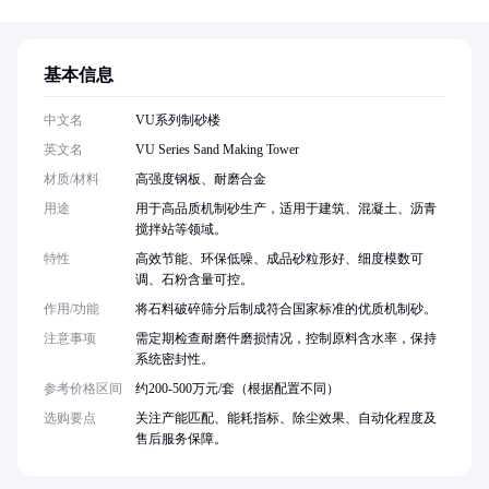
基本信息
中文名
VU系列制砂楼
英文名
VU Series Sand Making Tower
材质/材料
高强度钢板、耐磨合金
用途
用于高品质机制砂生产，适用于建筑、混凝土、沥青
搅拌站等领域。
特性
高效节能、环保低噪、成品砂粒形好、细度模数可
调、石粉含量可控。
作用/功能
将石料破碎筛分后制成符合国家标准的优质机制砂。
注意事项
需定期检查耐磨件磨损情况，控制原料含水率，保持
系统密封性。
参考价格区间
约200-500万元/套（根据配置不同）
选购要点
关注产能匹配、能耗指标、除尘效果、自动化程度及
售后服务保障。