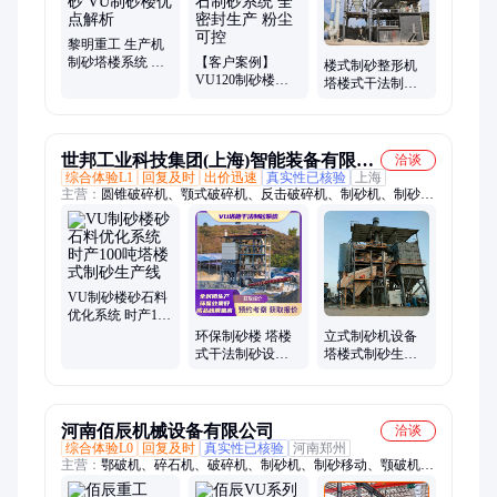
石机
黎明重工 生产机
制砂塔楼系统 楼
【客户案例】
楼式制砂整形机
站式制砂 VU制砂
VU120制砂楼项
塔楼式干法制砂
楼优点解析
目 石灰石制砂系
生产线 矿石制沙
统 全密封生产 粉
项目环评
尘可控
世邦工业科技集团(上海)智能装备有限公
洽谈
综合体验L1
回复及时
出价迅速
真实性已核验
上海
司
主营：
圆锥破碎机、颚式破碎机、反击破碎机、制砂机、制砂生
产线、制砂楼、塔楼制砂机、碎石生产线、移动破碎机、旋回破
碎机、碎石机、石料生产线、鄂破、反击破、圆锥破、冲击破破
碎机
VU制砂楼砂石料
优化系统 时产100
吨塔楼式制砂生
环保制砂楼 塔楼
立式制砂机设备
产线
式干法制砂设备
塔楼式制砂生产
VU300砂石骨料
线 世邦VU150制
优化系统
砂楼 砂石同出
河南佰辰机械设备有限公司
洽谈
综合体验L0
回复及时
真实性已核验
河南郑州
主营：
鄂破机、碎石机、破碎机、制砂机、制砂移动、颚破机、
建筑垃圾、颚破移动、移动破碎、破碎设备