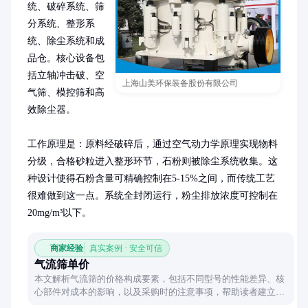
统、破碎系统、筛
分系统、整形系
统、除尘系统和成
品仓。核心设备包
括立轴冲击破、空
上海山美环保装备股份有限公司
气筛、模控筛和高
效除尘器。

工作原理是：原料经破碎后，通过空气动力学原理实现物料
分级，合格砂粒进入整形环节，石粉则被除尘系统收集。这
种设计使得石粉含量可精确控制在5-15%之间，而传统工艺
很难做到这一点。系统全封闭运行，粉尘排放浓度可控制在
20mg/m³以下。
商家经验
真实案例 · 安全可信
气流筛单价
本文解析气流筛的价格构成要素，包括不同型号的性能差异、核
心部件对成本的影响，以及采购时的注意事项，帮助读者建立合
理的预算预期。