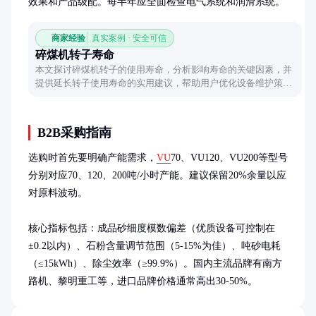
效果和产品级配。每半年应全面检查电气系统和润滑系统。
商家经验
真实案例 · 安全可信
碎煤机转子寿命
本文探讨碎煤机转子的使用寿命，分析影响寿命的关键因素，并
提供延长转子使用寿命的实用建议，帮助用户优化设备维护策
略。
B2B采购指南
选购时首先要明确产能需求，
VU
70、VU120、VU200等型号
分别对应70、120、200吨/小时产能。建议保留20%余量以应
对原料波动。

核心指标包括：成品砂细度模数偏差（优质设备可控制在
±0.2以内）、石粉含量调节范围（5-15%为佳）、吨砂电耗
（≤15kWh）、除尘效率（≥99.9%）。国内主流品牌有南方
路机、黎明重工等，进口品牌价格通常高出30-50%。