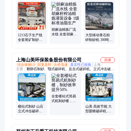
生产线、动物油熬炼设备、油脂生产线
胡麻油精炼厂流
水线 全套胡麻籽
1213石子生产线
大型移动青石粉
榨油精炼灌装设
全套尾矿制砂设
碎制砂机 300吨反
备 1级标准油脂生
备 200吨干法制砂
击式水泥块建筑
产
楼设备厂家
垃圾破碎机
上海山美环保装备股份有限公司
洽谈
综合体验L0
回复及时
出价迅速
真实性已核验
上海
主营：
鹅卵石制砂、颚式破碎机、反击式破碎机、立式冲击破碎
机
全套楼站式简易
式机制砂楼，制
砂效率提升50%
楼站式制砂 山石
山美 高效节能 大
立式冲击破碎机
型圆锥破碎机 破
碎石生产线 山美
碎比大 矿山骨料
环保股份
加工