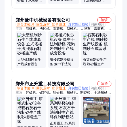
砂楼 干式制砂设
干法制砂生产线
灰石干法制砂生
备生产线 塔楼式
时产100吨立式制
产线 制砂楼精选
设计 占地小
砂楼设备 源头厂
厂家
家
郑州豫中机械设备有限公司
洽谈
综合体验L0
回复及时
出价迅速
真实性已核验
河南郑州
主营：
鄂破机、洗砂机、雷蒙磨、制砂机、大理石、雷蒙机、打
砂机、花岗岩、粉碎机、石头锤、振动筛、烘砂机、干燥机、烘
沙机、碎石机、回收机、石英砂、矿石锤、洗沙机、烘干砂、风
化石、颚破机、细碎机、粉煤机、打石机
大型机制砂石生
塔楼式制沙机设
石英石制砂生产
产线成套设备 立
备 豫中干法制砂
线 制砂楼生产线
式塔楼干法河卵
楼 花岗岩制砂生
设备 机制砂石成
石制砂楼生产线
产线成套设备
套系统
郑州市正升重工科技有限公司
洽谈
综合体验L0
回复及时
出价迅速
真实性已核验
河南郑州
主营：
碎破机、破碎机、粉碎机、制砂机、制砂楼、干法制砂、
环保制砂、机制砂设备、离心式制砂、干式机制砂、干式制砂设
备、整形制砂设备、圆振筛、筛分设备、整形设备、碎石设备、
整形机器、砂浆系统、整形系统、破碎设备、机械吊臂、移动筛
分站、螺旋洗砂机、回收一体机、泥石分离机
正升重工 ZS系列