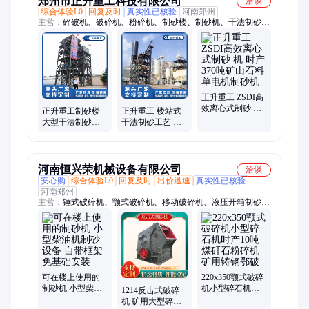
郑州市正升重工科技有限公司
洽谈
综合体验L0
回复及时
真实性已核验
河南郑州
主营：
碎破机、破碎机、粉碎机、制砂楼、制砂机、干法制砂、
高效制砂设备、整形制砂设备、干式制砂设备、破碎制砂设备、
石屑制砂设备、冲击式制砂设备、楼式制砂生产线、整形设备、
细碎设备、砂石骨料、破碎生产线、石英石砂石、移动破碎站、
干法制沙设备、冲击破碎设备、河石制沙设备、石灰岩打砂机、
单电机制沙机、搅拌站用配套制
正升重工 ZSDI高
效离心式制砂 机
正升重工制砂楼
正升重工 楼站式
时产370吨矿山石
大型干法制砂成
干法制砂工艺 干
料单电机制砂机
套设备 高度集约
式整形环保制砂
塔楼式制砂生产
楼 模块化砂石生
线
产线
河南恒兴荣机械设备有限公司
洽谈
安心购
综合体验L0
回复及时
出价迅速
真实性已核验
河南郑州
主营：
锤式破碎机、颚式破碎机、移动破碎机、液压开箱制砂
机、锤式制砂机、移动制砂机、对辊制砂机、振动筛、颚破、箱
式破碎机、煤炭破碎机、建筑垃圾破碎机、混凝土块破碎机、打
包机、砖机、撕碎机、泥石分离机、无轴滚筒筛、塑料粉碎机、
液压砖机、水泥砖机、木材粉碎机、立式复合破碎机、80目粉碎
机
可在楼上使用的
220x350颚式破碎
制砂机 小型柴油
机小型碎石机时
1214反击式破碎
机制砂设备 自带
产10吨煤矸石粉
机 矿用大型碎石