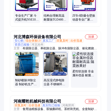
专业生产厂家 斗
结构合理耐高温
ZFB-6防爆仓壁振
式提升机NSE1000
耐腐蚀TGD400钢
动器专业厂家生
按需定制 提升高
丝带斗提机可连
产 激振力可调 煤
度高 建材制砂楼
续运转 输送速度
粉石块料仓防堵
用
快
河北博森环保设备有限公司
洽谈
安心购
综合体验L0
真实工厂
回复及时
出价迅速
资质已核验
河北沧州
主营：
布袋除尘器、单机除尘器、脉冲布袋除尘器、催化燃烧设
备、催化燃烧一体机、催化燃烧厂家、活性炭吸附箱、电捕焦油
器、喷淋塔、锅炉除尘器、危废间、滤筒除尘器、湿电除尘器、
打磨除尘平台、旋风除尘器、活性炭吸附装置、rCO催化燃烧设
备。、沸石转轮催化燃烧设备、rto蓄热式催化燃烧设备、不锈钢
喷淋塔、脱硫脱硝设备、玻璃钢喷淋塔脱硫塔、油烟净化器、光
柔性软连接 非金
氧净化器
属补偿器 耐腐耐
高温 隔震效果好
制砂楼脉冲除尘
高压湿式静电除
器 制砂机生产线
尘器 不锈钢环保
除尘设备 矿山收
除尘设备 电捕焦
尘设备博森环保
油器粉尘收集器
河南耀乾机械科技有限公司
洽谈
回复及时
出价迅速
真实性已核验
河南郑州
主营：
食用油精炼设备、双轴撕碎机、茶籽剥壳机、全套制砂机