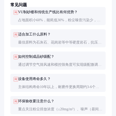
常见问题
VU制砂楼和传统生产线比有何优势？
问
占地面积小60%，能耗低30%，粉尘噪音污染少，成
品砂质量更稳定，石粉含量可控，更适合环保要求高
的地区使用。
适合加工什么原料？
问
最佳原料为石灰石、花岗岩等中等硬度岩石，抗压强
度宜在100-250MPa之间。过硬岩石会加速耐磨件磨
损。
如何控制成品砂级配？
问
通过调节空气筛风速和模控筛角度可实现级配微调。
操作人员需经过专业培训，建议设备厂家提供参数优
化服务。
设备使用寿命多久？
问
主体结构寿命10年以上，耐磨件更换周期约3-6个月
（视原料硬度而定），电气元件寿命约5-8年。
环保验收要注意什么？
问
重点关注粉尘排放浓度（≤20mg/m³）、噪声（昼间
≤65dB）、废水零排放等指标，需保留第三方检测报