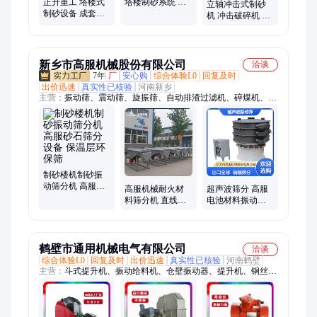
正升重工 塔楼式
塔楼制砂系统 石
立轴冲击式制砂
制砂设备 成套石
灰石干法制砂生
机 冲击破碎机 采
灰石干法制砂生
产线 环保制砂楼
石场石子制沙机
产线 制砂楼精选
站
正升制砂 高效节
厂家
能
新乡市高服机械股份有限公司
洽谈
7年
厂
安心购
综合体验L0
回复及时
出价迅速
真实性已核验
河南新乡
主营：
振动筛、震动筛、旋振筛、自动排渣过滤机、碎煤机、直
排筛、直线振动筛、气流筛、超声波振动筛、方形摇摆筛、检验
筛、矿用振动筛、真空上料机、无尘投料站、脱水筛、概率筛
制砂楼机制砂振
动筛分机 高服砂
高服机械耐火材
超声波筛分 高服
石筛分设备 保温
料筛分机 直线振
电池材料振动筛
层环保筛
动筛 耐火骨料生
六氟磷酸锂筛分
产线用筛分装备
设备
鹤壁市通用机械电气有限公司
洽谈
综合体验L0
回复及时
出价迅速
真实性已核验
河南鹤壁
主营：
斗式提升机、振动给料机、仓壁振动器、提升机、钢丝带
斗提、防爆仓壁振动器、斗提机配件、粉体斗、水泥斗、板链
斗、环链斗、碳素斗、钢丝胶带、定做斗提、分体式链轮