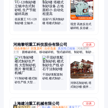
佰辰重工 VU-120
佰辰VU系列制砂
制砂楼 立轴冲击
楼 塔楼式制砂设
现货 高效反击式
式制砂机 生产节
备 占地面积小 自
破碎机 反击破 进
能 破碎高效
动化程度高
出料顺畅 材质优
良 移动方便 实力
工厂
河南黎明重工科技股份有限公司
洽谈
综合体验L0
回复及时
出价迅速
真实性已核验
河南郑州
主营：
圆锥破碎机、移动破碎机、颚式破碎机、制砂机、制砂生
产线、制砂楼、反击式破碎机、碎石生产线、旋回式破碎机、立
磨、雷蒙磨粉机、履带破碎机、冲击式破碎机、圆锥破、磨粉
机、洗砂机、振动筛、颚破、辊磨机、石料生产线
干混砂浆配套制
VU制砂楼 楼式制
砂机 楼式制砂生
砂生产线 大型制
产线 砂石干法制
河卵石制砂机 塔
砂机图片 黎明重
砂楼
式制沙楼 搅拌站
工机械厂
骨料机制砂加工
机器
上海建冶重工机械有限公司
洽谈
6年
厂
安心购
综合体验L0
真实工厂