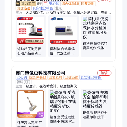
6年
厂
安心购
综合体验L0
回复及时
出价迅速
真实性已核验
北京
主营：
闪点测定仪、运动粘度测定仪、微量水分测定仪、酸值测
定仪、界面张力测定仪、馏程测定仪、开口闪点测定仪、闭口闪
点测定仪、颗粒度检测仪、卡尔费休水分测定仪、抗乳化测定
仪、泡沫特性测定仪、蒸馏测定仪、硫含量测定仪、密度测定
仪、凝点倾点测定仪、凝点测定仪、液相锈蚀测定仪、空气释放
值测定仪、硅酸根分析仪、便携式溶解氧分析仪、腐蚀性硫测定
仪、折管粘度测定仪、便携式自动粘度测定仪、颗粒计数器
得利特 便携式精
密露点仪 气体水
运动粘度测定仪
得利特 台式辛烷
分检测仪 微量氧
石油产品运动粘
值十六烷值试验
分析仪
度测定仪 低温运
器 A2022 液晶显
动粘度仪 高温浆
示、存储打印
料流变性能测试
仪 运动粘度计 全
厦门镜像虫科技有限公司
洽谈
自动粘度测定仪
安心购
综合体验L1
回复及时
出价迅速
真实性已核验
PVC比浓粘度测
福建厦门
定仪
主营：
粘度计、在线粘度计、粘度检测仪
镜像虫 规格齐全
镜像虫 受流动性
油墨印刷 抗干扰
影响小 玻璃 溶剂
能力强 粘度传感
适应高温高压 厂
用 在线粘度分析
器