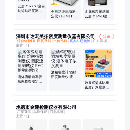
仪器、茶叶农药残留检测仪、手持atp荧光检测仪、兽药残留检测
仪、土壤肥料养分检测仪、多功能食品安全检测仪、卡尔费休水
云唐 YT-YN1全自
动运动粘度测定
分仪、食品安全快检设备
全自动还原糖测
金属磨粒传感器
仪 石油产品运 动
定仪YT-FM1T 云
云唐 YT-WD油液
粘度计
唐 全 自动还 原糖
金属磨粒传 感器
检测仪
深圳市达宏美拓密度测量仪器有限公司
洽谈
综合体验L0
回复及时
出价迅速
真实性已核验
广东深圳
主营：
[]
酒精密度计 酒精
溶体流动速率仪
密度测量仪 液体
熔融指数测定仪
电子浓度测量
数显式盐水比重
塑胶流速测试仪
密度计浓度测试
PVC熔融指数仪
仪 盐水浓度密度
测试仪AR-120SC
承德市金建检测仪器有限公司
厂家直供
品质保证
河北承德
主营：
[]