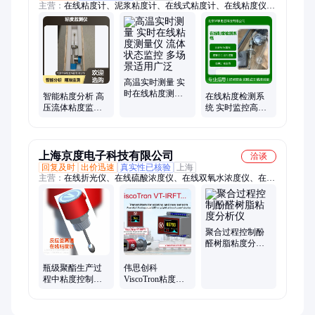
主营：
在线粘度计、泥浆粘度计、在线式粘度计、在线粘度仪、
在线式粘度仪、在线粘度传感器、在线粘度测量、智能在线粘
度、即时粘度、ND便携式粘度计、通用在线粘度计、通用型一
体式在线粘度
高温实时测量 实
时在线粘度测量
智能粘度分析 高
在线粘度检测系
仪 流体状态监控
压流体粘度监测
统 实时监控高精
多场景适用广泛
仪 过程控制优化
度测量 防爆安全
工业过程优化支
设计保障
持
上海京度电子科技有限公司
洽谈
回复及时
出价迅速
真实性已核验
上海
主营：
在线折光仪、在线硫酸浓度仪、在线双氧水浓度仪、在线
氨水浓度仪、在线冰糖浓度仪、在线粘度计、聚酯粘度计、橡胶
门尼粘度计、PBAT粘度计、PET粘度计
聚合过程控制酚
醛树脂粘度分析
仪
瓶级聚酯生产过
伟思创科
程中粘度控制分
ViscoTron粘度分
析仪ViscoTron在
析仪控制聚合物
线粘度计
浆液过程气相控
制