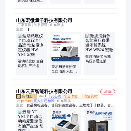
家供应 在线粘度
仪 01SY
分析仪 油墨印刷
镜像虫
山东宏微量子科技有限公司
厂家直供
品质保证
山东潍坊
主营：
[]
微波消解仪 智能
运动粘度仪 全自
高压多通道消解
动石油产品运 动
系统 HW-WB24
差示扫描量热仪
粘度测定仪器
宏微
全自动差 示扫描
HW-YN1 宏微
量热测试仪器
HW-Q8DSC 宏微
山东云唐智能科技有限公司
洽谈
5年
厂
安心购
综合体验L3
回复及时
出价迅速
真实性已核验
山东潍坊
主营：
食品快检设备、食品实验室设备、尘埃粒子计数器、食品
安全检测仪、农药残留检测仪、水质检测仪、ATP荧光检测仪、
微生物检测仪、食用油检测仪、农药残留快速检测仪、农残检测
仪、农残速测仪、食品检测仪、食品安全速测仪、高智能食品安
全检测仪、土壤养分检测仪、土壤氮磷钾检测仪、食品安全检测