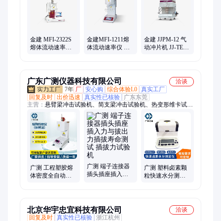
金建 MFI-2322S
金建MFI-1211熔
金建 JJPM-12 气
熔体流动速率仪
体流动速率仪 质
动冲片机 JJ-TEST
熔指仪 体积法 质
量法 熔融指数仪
试验机 冲裁压力
量法 熔融指数仪
熔指测定 试验机
50KN
广东广测仪器科技有限公司
洽谈
7年
厂
安心购
综合体验L0
真实工厂
回复及时
出价迅速
真实性已核验
广东东莞
主营：
悬臂梁冲击试验机、简支梁冲击试验机、热变形维卡试验
机、熔融指数仪、质量法熔融指数仪、快速卤素水分测定仪、恒
温恒湿试验箱、冷热冲击试验机、灼热丝试验机、UI94燃烧试验
机、漏电起痕试验机、拉力试验机、万能材料试验机、缺口制样
机、热变形维卡软化点测试
广测 端子连接器
广测 工程塑胶熔
广测 塑料卤素颗
插头插座插入力
体密度全自动熔
粒快速水分测定
与拔出力插拔寿
体流动速率测定
固体含水量分析
命测试 插拔力试
体积法熔融指数
全自动水分测试
验机
仪
仪
北京华宇忠宜科技有限公司
洽谈
回复及时
真实性已核验
浙江杭州