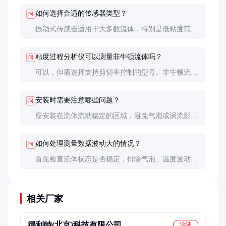
需要更频繁的校准。
如何选择合适的传感器类型？
问
振动式传感器适用于大多数流体，特别是低粘度范
围；旋转式传感器更适合高粘度或非牛顿流体。具体
选择还需考虑流体特性、清洁度和工艺条件。
粘度过程分析仪可以测量非牛顿流体吗？
问
可以，但需选择支持剪切率控制的型号。非牛顿流体
的粘度会随剪切速率变化，因此需要能够模拟实际工
艺条件的分析仪。
安装时需要注意哪些问题？
问
应安装在流体流动稳定的区域，避免气泡或涡流影
响。传感器需完全浸没在流体中，并确保流向与传感
器设计方向一致。振动或机械冲击可能影响测量精
如何处理测量数据波动大的情况？
问
度。
首先检查流体状态是否稳定，排除气泡、温度波动等
因素。然后检查传感器是否清洁，必要时进行校准。
如果问题持续，可能需要检查电路或信号传输部分。
相关厂家
得利特(北京)科技有限公司
洽谈