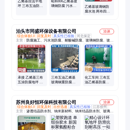
乙烯基自流平地
昭和806乙烯基玻
坪 三布五油防腐
璃钢防腐 污水池
乙烯基玻璃钢防
结构 耐强酸碱耐
五布七涂 三布五
腐水池 两布四涂
冲压 颜色定制服
油聚脲地坪 漆佳
环氧树脂三布四
务
油 耐酸碱抗腐蚀
泊头市同盛环保设备有限公司
洽谈
综合体验L0
回复及时
真实性已核验
河北保定
主营：
防腐施工、污水池防腐、耐酸碱防腐、玻璃钢防腐、玻璃
钢防腐施工、花岗岩防腐施工、三布五油防腐、三布五油玻璃钢
防腐、五布七油玻璃钢防腐、防腐施工队、耐酸砖施工
承接 乙烯基三布
三布五油乙烯基
化工车间 三布五
五涂防腐地坪 综
玻璃钢重防腐地
油乙烯基防腐地
合造价低 包工包
坪 防渗耐酸碱 同
坪 耐酸碱防渗漏
料 同盛
盛
同盛
苏州良好恒环保科技有限公司
洽谈
综合体验L0
回复及时
出价迅速
真实性已核验
江苏徐州
主营：
渗透结晶防水剂、纳米新材料、纳米结晶防水剂、玻璃钢
防腐、渗透乳液