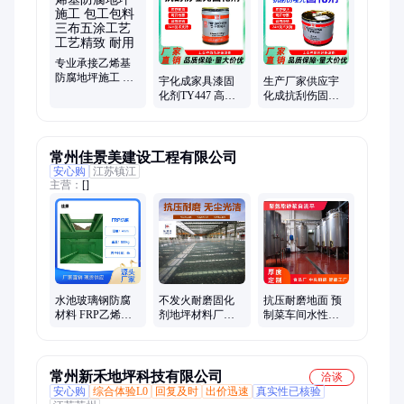
专业承接乙烯基
防腐地坪施工 包
宇化成家具漆固
生产厂家供应宇
工包料 三布五涂
化剂TY447 高硬
化成抗刮伤固化
工艺 工艺精致 耐
度醇酸清漆 无色
剂 适用哑光家具
用
环保 包装规格多
漆 高硬度耐磨耐
样
刮檫
常州佳景美建设工程有限公司
安心购
江苏镇江
主营：
[]
水池玻璃钢防腐
不发火耐磨固化
抗压耐磨地面 预
材料 FRP乙烯基
剂地坪材料厂家
制菜车间水性聚
危废库耐酸碱三
钢化地面施工
氨酯砂浆自流平
布五油地坪
地坪
常州新禾地坪科技有限公司
洽谈
安心购
综合体验L0
回复及时
出价迅速
真实性已核验