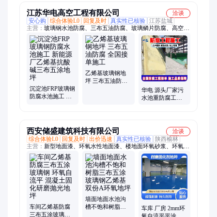
江苏华电高空工程有限公司
洽谈
安心购
综合体验L0
回复及时
真实性已核验
江苏盐城
主营：
玻璃钢水池防腐、三布五油防腐、玻璃鳞片防腐、高空钢
结构油漆防腐、聚脲防腐、管道防腐、烟囱内壁防腐、玻璃钢管
道
乙烯基玻璃钢地
坪 三布五油防腐
沉淀池FRP玻璃钢
全国接单施工
华电 源头厂家污
防腐水池施工 新
水池重防腐工程
能源厂乙烯基抗
材料七油五布五
酸碱三布五涂地
油三布
坪
西安储盛建筑科技有限公司
洽谈
综合体验L0
回复及时
出价迅速
真实性已核验
陕西榆林
主营：
新型地面漆、环氧水性地面漆、楼地面环氧砂浆、环氧平
涂地坪、聚氨酯超耐磨地坪、环氧复古地坪漆、环氧地坪漆、环
氧树脂艺术地坪、聚氨酯水泥地坪漆、环氧平涂耐磨地坪、混凝
土彩色耐磨地坪、室外丙烯酸地坪、彩色透水地坪、压花地坪改
色、混凝土密封固化剂地坪、车库整体设计地坪、厂房车间地坪
规划、工业防腐墙地面、加深混凝土粉剂固化剂
墙面地面水池沟
车间乙烯基防腐
槽不饱和树脂三
车库 厂房 2mm环
三布五涂玻璃钢
布五涂玻璃钢乙
氧自流平平涂 超