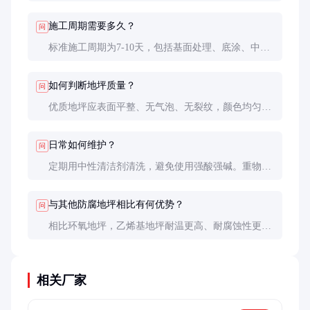
可达10-15年。具体寿命取决于环境腐蚀程度和使用
负荷，重腐蚀环境可能缩短至5-8年。
施工周期需要多久？
问
标准施工周期为7-10天，包括基面处理、底涂、中
涂、铺布、面涂等工序。每道工序都需要足够的固化
时间，不可急于求成。
如何判断地坪质量？
问
优质地坪应表面平整、无气泡、无裂纹，颜色均匀。
可用硬币敲击检查空鼓，用酸碱试剂测试耐腐蚀性。
建议施工完成后进行第三方检测。
日常如何维护？
问
定期用中性清洁剂清洗，避免使用强酸强碱。重物搬
运时应垫保护层，防止尖锐物体划伤。发现局部损坏
应及时修补，防止腐蚀扩散。
与其他防腐地坪相比有何优势？
问
相比环氧地坪，乙烯基地坪耐温更高、耐腐蚀性更
强；相比聚氨酯地坪，其机械强度更好、成本更低。
综合性能优异，性价比高。
相关厂家