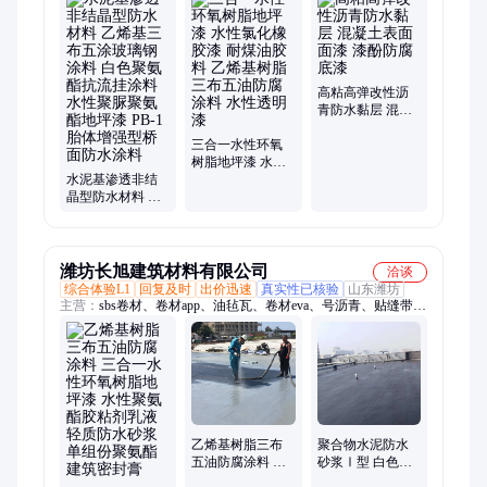
pvc防水、沥青瓦、eva自粘、pet自粘、hdpe防水、fyt1防水、tpob
防水、卷材包工、水泥路面、彩油毡瓦、水卷卷材、聚酯复合、
反应粘结
高粘高弹改性沥
青防水黏层 混凝
土表面面漆 漆酚
三合一水性环氧
防腐底漆
树脂地坪漆 水性
水泥基渗透非结
氯化橡胶漆 耐煤
晶型防水材料 乙
油胶料 乙烯基树
烯基三布五涂玻
脂三布五油防腐
璃钢涂料 白色聚
涂料 水性透明漆
氨酯抗流挂涂料
水性聚脲聚氨酯
潍坊长旭建筑材料有限公司
洽谈
地坪漆 PB-1胎体
综合体验L1
回复及时
出价迅速
真实性已核验
山东潍坊
增强型桥面防水
主营：
sbs卷材、卷材app、油毡瓦、卷材eva、号沥青、贴缝带、
涂料
外墙面、pvc自黏、聚氨酯、pvc防水、10#沥青、防水sbs、彩钢
顶、玻纤瓦、抗裂贴、沥青瓦、沙皮瓦、eva防水、tss防水、
hdpe防水、卷材p类、卷材l类、isbs防水、卷材sbpe、pe膜防水
乙烯基树脂三布
聚合物水泥防水
五油防腐涂料 改
砂浆Ⅰ型 白色防
性有机硅耐高温
火涂料 EBCL彩色