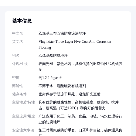
基本信息
中文名
乙烯基三布五涂防腐滚涂地坪
英文名
Vinyl Ester Three-Layer Five-Coat Anti-Corrosion
Flooring
别名
乙烯基酯防腐地坪
外观/性状
表面光滑、颜色均匀，具有优异的耐腐蚀性和机械强
度
密度
约1.2-1.5 g/cm³
溶解性
不溶于水、耐酸碱及有机溶剂
储存条件
密封保存于阴凉干燥处，避免阳光直射
主要性质/特性
具有优异的耐腐蚀性、高机械强度、耐磨损、抗冲
击、耐高温（可达120℃）和良好的附着力
主要应用/用途
广泛应用于化工、制药、食品、电镀、污水处理等行
业的防腐地坪
安全注意事项
施工时需佩戴防护手套、口罩和护目镜，确保通风良