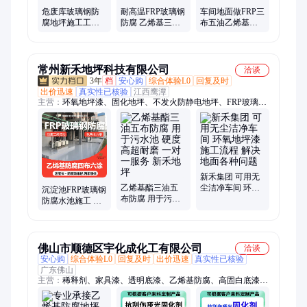
危废库玻璃钢防
耐高温FRP玻璃钢
车间地面做FRP三
腐地坪施工工艺
防腐 乙烯基三布
布五油乙烯基玻
三布五涂乙烯基
五油地坪施工
璃钢防腐地坪 耐
树脂
腐蚀环评合格
常州新禾地坪科技有限公司
洽谈
3年
档
安心购
综合体验L0
回复及时
出价迅速
真实性已核验
江西鹰潭
主营：
环氧地坪漆、固化地坪、不发火防静电地坪、FRP玻璃钢
防腐、玻璃钢防腐制品、EPDM塑胶地坪、环氧彩砂自流平地
坪、水性聚氨酯砂浆地坪、聚氨酯超耐磨地坪、金刚砂耐磨地
坪、硅PU球场地坪、无机磨石地坪、彩石地坪、PVC塑胶地
板、防静电地板、陶瓷颗粒防滑路面
新禾集团 可用无
乙烯基酯三油五
尘洁净车间 环氧
沉淀池FRP玻璃钢
布防腐 用于污水
地坪漆施工流程
防腐水池施工 新
池 硬度高超耐磨
解决地面各种问
能源厂乙烯基抗
一对一服务 新禾
题
酸碱三布五涂地
地坪
坪
佛山市顺德区宇化成化工有限公司
洽谈
安心购
综合体验L0
回复及时
出价迅速
真实性已核验
广东佛山
主营：
稀释剂、家具漆、透明底漆、乙烯基防腐、高固白底漆、
亮光清面漆、聚酯漆底漆、哑光清面漆、醇酸防锈漆