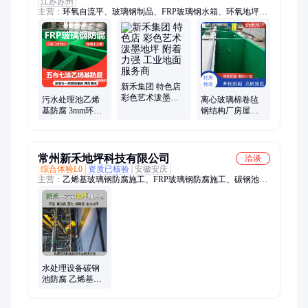
江苏苏州
主营：
环氧自流平、玻璃钢制品、FRP玻璃钢水箱、环氧地坪
漆、玻璃钢防腐、聚氨酯砂浆地坪、固化地坪、不发火防静电地
坪、碳钢池体、玻璃钢一体化污水处理设备
新禾集团 特色店
彩色艺术泼墨地
污水处理池乙烯
离心玻璃棉卷毡
坪 附着力强 工业
基防腐 3mm环氧
钢结构厂房屋顶
地面服务商
玻璃钢地坪 三布
耐磨防腐 源头厂
五油施工工艺 新
家发货
禾
常州新禾地坪科技有限公司
洽谈
综合体验L0
资质已核验
安徽安庆
主营：
乙烯基玻璃钢防腐施工、FRP玻璃钢防腐施工、碳钢池玻
璃钢防腐施工
水处理设备碳钢
池防腐 乙烯基玻
璃钢三布五涂施
工 新禾地坪公司