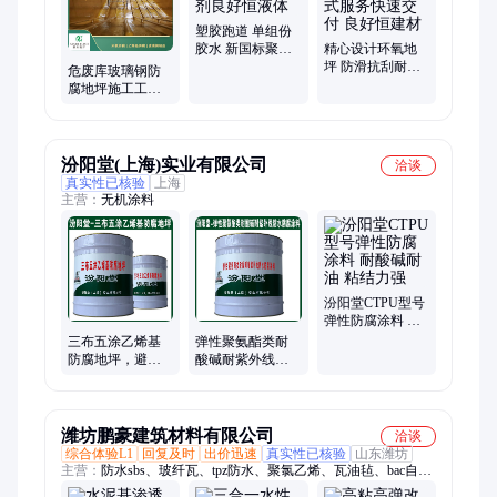
塑胶跑道 单组份
胶水 新国标聚氨
精心设计环氧地
酯粘合剂良好恒
坪 防滑抗刮耐高
危废库玻璃钢防
液体
压 一站式服务快
腐地坪施工工艺
速交付 良好恒建
三布五涂乙烯基
材
树脂
汾阳堂(上海)实业有限公司
洽谈
真实性已核验
上海
主营：
无机涂料
汾阳堂CTPU型号
弹性防腐涂料 耐
酸碱耐油 粘结力
三布五涂乙烯基
弹性聚氨酯类耐
强
防腐地坪，避免
酸碱耐紫外线防
日光直射、冰冻
水防腐涂料，柔
性好，施工方便
潍坊鹏豪建筑材料有限公司
洽谈
综合体验L1
回复及时
出价迅速
真实性已核验
山东潍坊
主营：
防水sbs、玻纤瓦、tpz防水、聚氯乙烯、瓦油毡、bac自
粘、卷材sam、eva防水、彩钢瓦、卷材tpo、k11防水、高分子、