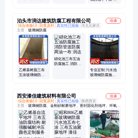
环氧自流平 混凝
烯基双份A环氧地
耐磨 聚氨酯 混凝
土固化研磨抛光
坪
土耐磨固化剂地
地坪
坪
泊头市润达建筑防腐工程有限公司
洽谈
综合体验L0
回复及时
真实性已核验
河北石家庄
主营：
玻璃钢防腐
硝化池三布五油
防腐施工 消防管
道防腐两油一布
乙烯基树脂三布
专业定制 污水池
润达
五涂玻璃钢防腐
玻璃钢防腐施工
地坪 防渗耐磨 润
方案 资质齐全 润
达
达
西安漆佳建筑材料有限公司
洽谈
综合体验L0
回复及时
真实性已核验
陕西西安
主营：
玻璃钢防腐、金刚砂耐磨地坪、密封固化剂地坪、环氧砂
浆地坪、防腐涂料、水泥自流平、环氧自流平