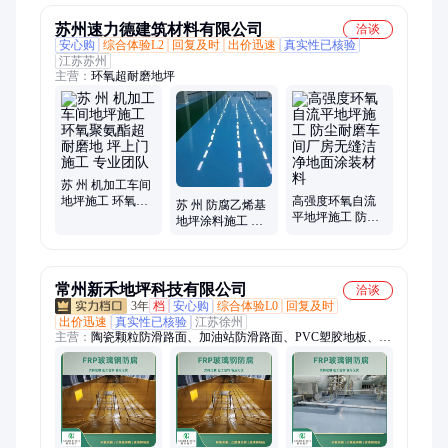
苏州速力德建筑材料有限公司
洽谈
安心购
综合体验L2
回复及时
出价迅速
真实性已核验
江苏苏州
主营：
环氧超耐磨地坪
苏 州 机加工车间
地坪施工 环氧聚
高强度环氧自流
苏 州 防腐乙烯基
氨酯超耐磨地 坪
平地坪施工 防尘
地坪涂料施工 防
上门施工 专业团
耐磨车间厂房无
潮防腐蚀 涂层不
队
缝洁净地面涂装
脱落
材料
常州新禾地坪科技有限公司
洽谈
3年
档
安心购
综合体验L0
回复及时
出价迅速
真实性已核验
江苏徐州
主营：
陶瓷颗粒防滑路面、加油站防滑路面、PVC塑胶地板、环
氧地坪、环氧地坪漆、固化地坪、楼梯环氧地坪漆、卡丁车赛道
防滑地坪、聚氨酯砂浆地坪、聚氨酯超耐磨地坪、金刚砂耐磨固
化地坪、车库环氧地坪漆、车库防滑坡道地坪、不发火防静电地
坪、FRP玻璃钢防腐、密封固化剂地坪、水性聚氨酯砂浆自流平