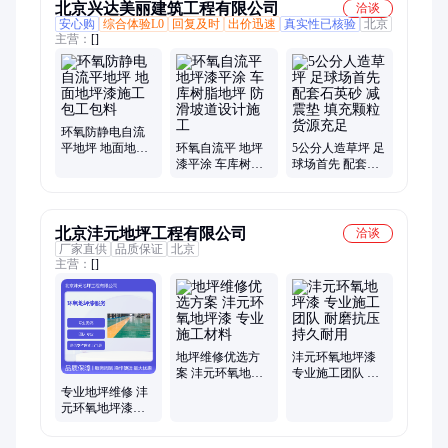
北京兴达美丽建筑工程有限公司
洽谈
安心购
综合体验L0
回复及时
出价迅速
真实性已核验
北京
主营：
[]
环氧防静电自流
平地坪 地面地坪
环氧自流平 地坪
5公分人造草坪 足
漆施工 包工包料
漆平涂 车库树脂
球场首先 配套石
地坪 防滑坡道设
英砂 减震垫 填充
计施工
颗粒 货源充足
北京沣元地坪工程有限公司
洽谈
厂家直供
品质保证
北京
主营：
[]
地坪维修优选方
沣元环氧地坪漆
案 沣元环氧地坪
专业施工团队 耐
漆 专业施工材料
磨抗压 持久耐用
专业地坪维修 沣
元环氧地坪漆服
务 耐磨耐压涂层
定制