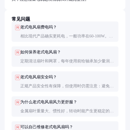
常见问题
老式电风扇费电吗？
问
相比现代产品确实更耗电，一般功率在60-100W。但
实际使用时间通常不长，总体电费增加有限。
如何保养老式电风扇？
问
定期清洁扇叶和网罩，每年使用前给轴承加少量润滑
油。存放时注意防潮，最好用布罩保护。
老式电风扇安全吗？
问
正规产品安全性有保障，但使用时仍需注意：避免儿
童手指伸入网罩；不要连续运转超过8小时；发现异
常噪音应立即停用。
为什么老式电风扇风力更舒服？
问
金属扇叶重量大、惯性好，转动时能产生更稳定的气
流；扇叶角度设计也更符合空气动力学原理。
可以自己维修老式电风扇吗？
问