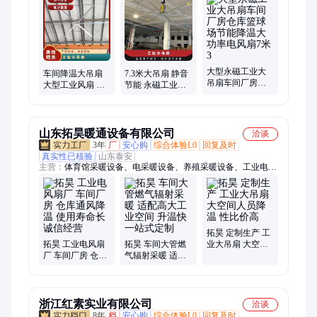
墙护栏、水泥仿木护栏、桥梁护栏、不锈钢柜子、缆索护栏、双
层床
大型永磁工业大
车间降温大吊扇
7.3米大吊扇 静音
吊扇车间厂房仓
大型工业风扇 永
节能 永磁工业电
库篮球场节能降
磁电机 节能省电
风扇 厂房车间 铝
温大功率电风扇7
7.3米 直流电
合金 380V
米3
山东拓昊暖通设备有限公司
洽谈
3年
厂
安心购
综合体验L0
回复及时
真实性已核验
山东泰安
主营：
体育馆采暖设备、电采暖设备、养殖采暖设备、工业电风
扇厂、种植采暖设备、烘干固化工艺加温设备、大型整体管式辐
射采暖设备
拓昊 定制生产 工
拓昊 工业电风扇
拓昊 车间大管燃
业大吊扇 大空间
厂 车间厂房 仓库
气辐射采暖 适配
人员降温 性比价
通风降温 使用寿
高大工业空间 升
高
命长 诚信经营
温快 一站式定制
浙江红素实业有限公司
洽谈
8年
档
安心购
综合体验L0
回复及时