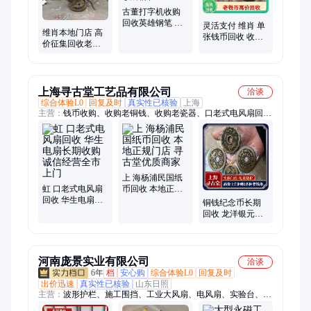
古董打字机收购
回收英雄钢笔 当
灵活支付 维肖 单
维肖本地门店 高
场估价 旧物变现
张钱币回收 收购
价征集回收老式
维肖收藏店
老纪念章 旧件专
电风扇 各种民国
业处理
家用电器
上海寻古堂工艺品有限公司
洽谈
综合体验L0
回复及时
真实性已核验
上海
主营：
钱币收购、收购老铜钱、收购老瓷器、口老式电风扇回
收、回收老钱币、回收老樟木箱、回收老柚木家具、上门回收老
字画、回收老红木家具
上 海杨浦民国纸
虹 口老式电风扇
币回收 本地正规
回收 华生电扇长
门店 寻古堂优质
铜钱纪念币长期
期收购 诚信经营
商家
回收 龙洋银元收
全市上门
购 半小时上门随
叫随到
河南庞景实业有限公司
洽谈
6年
档
安心购
综合体验L0
回复及时
出价迅速
真实性已核验
山东日照
主营：
波形护栏、施工围挡、工业大风扇、电风扇、实验台、市
政护栏、活动房、高速防撞垫、活动护栏、护栏网、声屏障、围