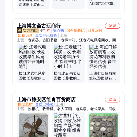
轮轱辘配件转向
ACO9720/9730氧
调速器明装面板5
轮子橡胶小滑轮1
气泵大功率鱼池
档顶扇电风扇控
寸
超静音增氧泵鱼
制器通用调速开
缸制氧机打氧机
关
上海博文斋古玩商行
洽谈
4年
档
安心购
综合体验L1
回复及时
出价迅速
真实性已核验
上海
主营：
老瓷器、古旧书籍、老樟木箱、江老式电风扇回收、回收
老字画、解放前纪念章、回收老连环画、老柚木家具回收、老红
木家具回收
松 江老式电风扇
松 江老证书奖状
上 海虹口解放前
回收 长期收购华
回收 长期收购老
旗袍回收 绣花布
生风扇 诚信经营
年历卡片 欢迎来
料收购 快速估价
随叫随到
电 半小时上门
多年经验估价
上海市静安区维肖百货商店
洽谈
回复及时
资质已核验
上海
主营：
照相机、收音机、名人字画、电风扇、老式家具、回收老
式香炉、老式钱币上门、老式证书收购、回收老式笔筒、老式连
环画回收、放前老酒、钟表回收、茶壶餐具、美女旗袍、唱片回
收、古旧书籍、瓷器回收、回收老紫砂、回收老玩具、回收老宣
纸、回收老证书、回收老印章、英雄钢笔回收、回收红木家具、
瓷器花盆收购