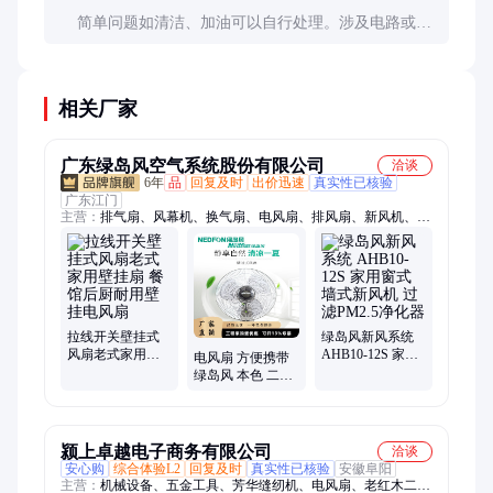
简单问题如清洁、加油可以自行处理。涉及电路或电
机的问题建议找专业师傅，古董电器维修需要特殊技
能和配件。
相关厂家
广东绿岛风空气系统股份有限公司
洽谈
6年
品
回复及时
出价迅速
真实性已核验
广东江门
主营：
排气扇、风幕机、换气扇、电风扇、排风扇、新风机、屋
顶风机、混流风机、通风风机、管道排气、塑料管道、空调风
柜、离心风机、管道风机、排烟防火阀、绿岛风新风、直流送风
机、离心式风机、多功能浴霸、大风量贯流、壁挂式浴霸、风量
调节阀、大风量水热、全热交换机、风帘机、绿岛风
拉线开关壁挂式
绿岛风新风系统
风扇老式家用壁
AHB10-12S 家用
电风扇 方便携带
挂扇 餐馆后厨耐
窗式墙式新风机
绿岛风 本色 二档
用壁挂电风扇
过滤PM2.5净化器
促进空间空气流
通
颍上卓越电子商务有限公司
洽谈
安心购
综合体验L2
回复及时
真实性已核验
安徽阜阳
主营：
机械设备、五金工具、芳华缝纫机、电风扇、老红木二