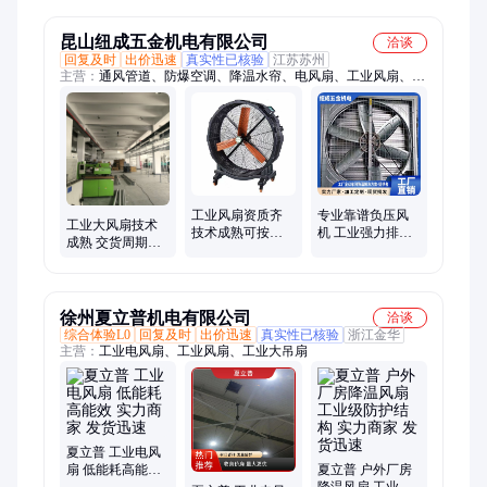
昆山纽成五金机电有限公司
洽谈
回复及时
出价迅速
真实性已核验
江苏苏州
主营：
通风管道、防爆空调、降温水帘、电风扇、工业风扇、环
保空调、负压风机、防爆风机、移动水空调、工业大风扇、组合
试空调、玻璃钢风机、不锈钢水空调、活性炭处理设备、活性炭
过滤装置
工业风扇资质齐
专业靠谱负压风
工业大风扇技术
技术成熟可按需
机 工业强力排风
成熟 交货周期短
定制 欢迎致电
设备 低噪运行
兼容性好欢迎致
电
徐州夏立普机电有限公司
洽谈
综合体验L0
回复及时
出价迅速
真实性已核验
浙江金华
主营：
工业电风扇、工业风扇、工业大吊扇
夏立普 工业电风
扇 低能耗高能效
夏立普 户外厂房