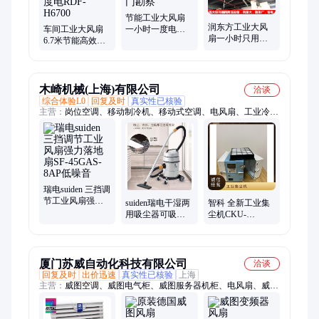
温设备、厂房降温通风、车间通风降温、环保的高温工厂、物联
网控制系统
节能工业大风扇
润东方工业大风
车间工业大风扇
一小时一度电可
扇一小时只用一
6.7米节能高效一
免费上门勘察
度电自主研发防
小时一度电RDF-
脱设计
H6700
木崎机械(上海)有限公司
洽谈
综合体验L0
回复及时
真实性已核验
主营：
岗位空调、移动制冷机、移动式空调、电风扇、工业冷风
机、移动冷气机、工业移动空调、chiko集尘机
瑞电suiden 三挡调
节工业风扇强力
suiden瑞电干湿两
智科 全新工业集
落地扇SF-45GAS-
用吸尘器可吸取
尘机CKU-
8AP低噪音
金属SPSV-110-8A
450AT3-HC-CE地
面清洁 体积小
厦门苏威自动化科技有限公司
洽谈
回复及时
出价迅速
真实性已核验
上海
主营：
威图空调、威图电气柜、威图服务器机柜、电风扇、威图
AX控制箱、威图风扇、威图授权代理商、SK3302100、
sk3361500、Sk3332540、sk3305540、威图不锈钢箱、威图VX电