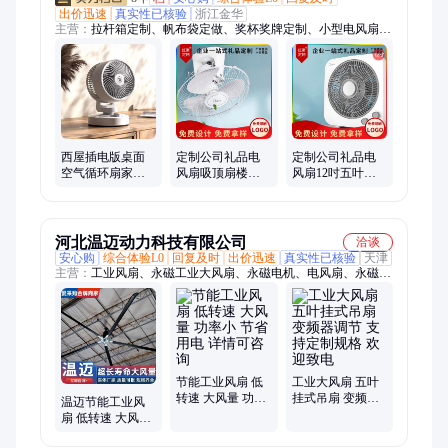
出价迅速
真实性已核验
浙江金华
主营：
拉杆箱定制、帆布袋定做、奖杯奖牌定制、小型电风扇、
企业礼品定制、保温杯定制、茶具定制、礼品套装定制、冰箱贴
定制、文创礼品定制、商务礼品定制、运动包定制、伴手礼定
制、毛绒公仔定制、高端礼品定制、节日礼品定制、员工伴手礼
定制、POLO衫定制、定制礼盒、笔记本定制、办公礼品定制、
周年庆礼品定制、T恤文化衫定制、钛杯定制、纪念章定制、双
肩包定做
西屋插电版桌面
定制公司礼品电
定制公司礼品电
空气循环扇家用
风扇吸顶扇楼顶
风扇12吋五叶大
台式小型电风扇
扇吊扇360度摇头
风力转页扇企业
节能超轻音省电
小家电定制采购
送礼客户礼品
河北温迈动力科技有限公司
洽谈
安心购
综合体验L0
回复及时
出价迅速
真实性已核验
天津
主营：
工业风扇、永磁工业大风扇、永磁电机、电风扇、永磁直
驱电机、同步磁阻电机、节能电机、一家能效电机
节能工业风扇 低
工业大风扇 五叶
转速 大风量 功率
挂式吊扇 变频器
温迈节能工业风
小 节省用电 详情
调节 支持定制规
扇 低转速 大风量
可咨询
格 欢迎致电
功率小 节省用电