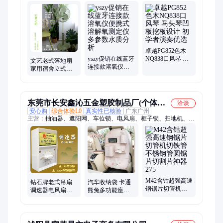
胡、电声口琴、锁车器、门禁卡读卡器、雅马哈电子琴、数字功
放机、马头琴、空气能热水器、雅马哈竖笛、红花梨扬琴、全干
式潜水镜、爱普生投影仪、平面抛光机、平口钳、砂轮机、小提
琴、鼓风机、风炮机、充气泵
卓越PG852色木
yszy促销在线蓝牙
NQ838口风琴 马
文艺老式落地扇
连接款溶氧仪便
头琴凹板挖板设
家用宿舍立式金
携式溶解氧测定
计 初学者演奏优
属复古电风扇舒
仪多参数水质分
选
适怀旧小型台扇
析
摇头
东莞市长安鑫沁五金塑胶制品厂(个体工
洽谈
安心购
综合体验L0
真实性已核验
广东广州
商户)
主营：
抽油器、遮阳网、车位锁、电风扇、柜子锁、扫地机、压
线钳、控制板、尖头铲、通风管、切削液、电控箱、风筝线、隔
膜泵、防鸟袋、开发板、激光笔、喷火枪、洒水壶、配电箱、手
提秤、打钉枪、抓绳器、剥线钳、电剪刀、动力刀
M42含钴超强高速
钻石牌老式吊扇
汽车收纳袋 卡通
钢锯片切管机切
调速器电风扇控
熊兔多功能座椅
铁管不锈钢管圆
制开关220V通用
后背车载置物盒
锯片切割片神器
明装5档 位变速顶
挂式车用置物袋
275
扇