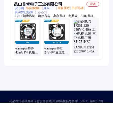
昆山首肯电子工业有限公司
洽谈
安心购
综合体验L0
真实工厂
回复及时
出价迅速
真实性已核验
江苏苏州
主营：
轴流风机、散热风扇、离心风机、电风扇、AHU风机、
横流风机、ec风机、直流风扇、交流风扇、工业风扇、空调风
机、空调箱风机、AHU离心风机、ahu风机改造、EC风机改造、
空调箱离心风机、冷却塔轴流风机、精密空调离心风机、储能风
机、光伏逆变器风机、数据中心风机、FFU离心风机、EC离心风
机、EC轴流风机、空气处理机组风机、冷凝器风机
SANJUN 17251
ebmpapst 4020
ebmpapst 8032
220-240V 0.40A
42mA 1W 机箱风
24V 6W 直流散热
工业电柜风扇 三
扇 24v直流电轴流
风扇厂家 电柜散
巨风机厂家
风机 高效静音
热轴流风机
SJ1751HE2
414
8314/2H
药品医疗器械网络信息服务备案(京)网药械信息备字（2021）第00159号
京ICP证030173号
京公网安备11000002000001号