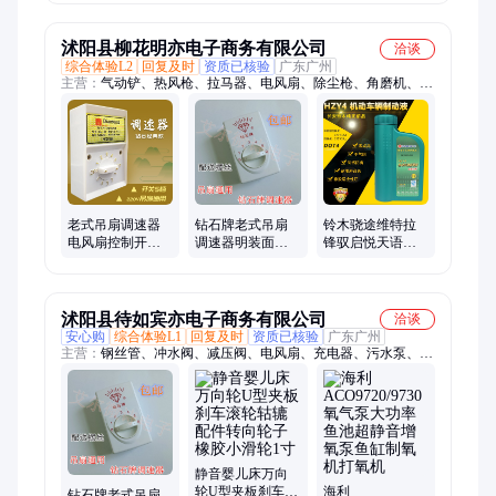
明装5档 位变速顶
落防坠器卡绳保
扇
护器
沭阳县柳花明亦电子商务有限公司
洽谈
综合体验L2
回复及时
资质已核验
广东广州
主营：
气动铲、热风枪、拉马器、电风扇、除尘枪、角磨机、电
磁阀、齿轮包、刻字笔、变频器、拉出器、粘接筒、焊接枪、密
封圈、气动胶、喷漆枪、线轴承、调节阀、仪表阀、黄油枪、吹
尘枪、磨光机、弹性圈、打磨机、气动剪、调压阀
老式吊扇调速器
钻石牌老式吊扇
铃木骁途维特拉
电风扇控制开关
调速器明装面板5
锋驭启悦天语雨
220V通用明装5档
档顶扇电风扇控
燕新奥拓刹车油
位变速顶扇75瓦
制器通用调速开
制动液DOT4原厂
关
配件
沭阳县待如宾亦电子商务有限公司
洽谈
安心购
综合体验L1
回复及时
资质已核验
广东广州
主营：
钢丝管、冲水阀、减压阀、电风扇、充电器、污水泵、吸
顶灯、密封带、波纹管、防爆灯、清水泵、橡胶管、搬运车、减
压器、物料盒、感应门、截止阀、小推车、抽水机、洗车机、电
压表、耐油管、周转箱、数显表、安全阀、探照灯
静音婴儿床万向
轮U型夹板刹车滚
海利
钻石牌老式吊扇