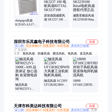
柜、威图AE配电箱、威图温控sk3110、威图母线产品、防腐蚀
电柜空调、威图加热器、威图PS机柜、sk3304510、sk3238100
原装德国威图风
威图变频器风扇
扇 SK3237.100 电
SK3239100 Rittal
ebmpapst风扇
柜风扇RITTAL
电柜风扇 授权代
K2S165-AA17-05
SK3237100
理正品
威图SK3241.100
电柜风扇
深圳市乐其鑫电子科技有限公司
洽谈
安心购
综合体验L0
回复及时
出价迅速
真实性已核验
广东深圳
主营：
散热风扇、防爆风扇、横流风机、电风扇、直流风扇、轴
流风扇、离心风扇、防爆风机、储能柜防爆风扇、SUNON散热
风扇、鼓风机、交流风扇、FULLTECH散热风扇、离心风机、横
流风扇、散热风机、储能集装箱防爆风扇、防水风扇、充电桩散
热风扇、直流风机、台湾建准散热风扇、台湾福佑散热风扇、轴
流风机、交流风机、耐高温风扇
轴流风扇 AC230V
18090
轴流风扇
UF15KM23BWHF
UF18JC23BTHD
MF80252V1-
大风量工业机柜
外转子风机风扇
1000C-A99 品质
电柜风扇机
双滚珠电焊机轴
保证 放心选购 欢
流风机
迎致电咨询
天津市科美达科技有限公司
洽谈
安心购
综合体验L0
回复及时
出价迅速
真实性已核验
天津