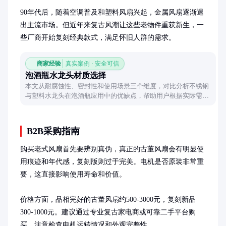
90年代后，随着空调普及和塑料风扇兴起，金属风扇逐渐退
出主流市场。但近年来复古风潮让这些老物件重获新生，一
些厂商开始复刻经典款式，满足怀旧人群的需求。
商家经验
真实案例 · 安全可信
泡酒瓶水龙头材质选择
本文从耐腐蚀性、密封性和使用场景三个维度，对比分析不锈钢
与塑料水龙头在泡酒瓶应用中的优缺点，帮助用户根据实际需求
做出合理选择。
B2B采购指南
购买老式风扇首先要辨别真伪，真正的古董风扇会有明显使
用痕迹和年代感，复刻版则过于完美。电机是否原装非常重
要，这直接影响使用寿命和价值。

价格方面，品相完好的古董风扇约500-3000元，复刻新品
300-1000元。建议通过专业复古家电商或可靠二手平台购
买，注意检查电机运转情况和外观完整性。