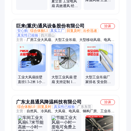
实力商家 发货迅
降温风扇 工业级
夏立普 工业电风
速
防护结构 实力商
扇 高效通风 经久
家 发货迅速
耐用 实力厂家
巨来(重庆)通风设备股份有限公司
洽谈
安心购
综合体验L1
真实工厂
回复及时
出价迅速
真实性已核验
四川眉山
主营：
厂房工业大风扇、大型工业吊扇、大型移动风扇、电风
扇、大型壁挂风扇、大型立柱风扇、防爆大风扇
工业大风扇挂壁
大型工业风扇 壁
大型工业吊扇厂
直径1.5-2米 1小时
扇 支持定制 1小
家排名 安全防爆
不到1度电 远距离
时不到1度电 覆盖
耐腐蚀 高效节能
送风 多场景应用
面积大 多场景应
易燃易爆行业专
用
用
广东太昌通风降温科技有限公司
洽谈
综合体验L0
回复及时
真实性已核验
广东东莞
主营：
自然风、冷风机、大风扇、电风扇、钢构厂房、工业吊
扇、空调机组、水冷空调、工业风扇、环保空调、通风设备、高
大厂房、工业空调、车间厂房、环保水空调、降温钢结构、钢结
构厂房、通风降温设备、工业节能风扇、智能控制系统、厂房降