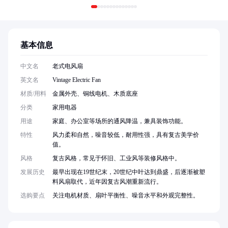
基本信息
中文名
老式电风扇
英文名
Vintage Electric Fan
材质/用料
金属外壳、铜线电机、木质底座
分类
家用电器
用途
家庭、办公室等场所的通风降温，兼具装饰功能。
特性
风力柔和自然，噪音较低，耐用性强，具有复古美学价
值。
风格
复古风格，常见于怀旧、工业风等装修风格中。
发展历史
最早出现在19世纪末，20世纪中叶达到鼎盛，后逐渐被塑
料风扇取代，近年因复古风潮重新流行。
选购要点
关注电机材质、扇叶平衡性、噪音水平和外观完整性。