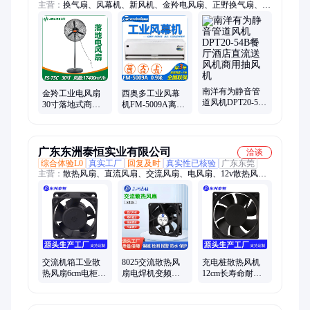
主营：
换气扇、风幕机、新风机、金羚电风扇、正野换气扇、绿
岛风换气扇、绿岛风风幕机、松下换气扇、松下风幕机、西奥多
风幕机、绿岛风新风机、南洋有为排气扇、松下新风机、米风风
幕机、正野排风扇、松下干手机、正野静音管道风机、南洋有为
空气幕、拓力换气扇、绿岛风空气幕、南洋有为管道风机、空气
幕、排气扇、排风扇、西奥多暖风机
南洋有为静音管
金羚工业电风扇
西奥多工业风幕
道风机DPT20-54B
30寸落地式商用
机FM-5009A离心
餐厅酒店直流送
牛角扇FS-75C强
空气幕0.9米长强
风机商用抽风机
力风扇车间工厂
劲风阻挡蚊虫灰
降温
尘
广东东洲泰恒实业有限公司
洽谈
综合体验L0
真实工厂
回复及时
真实性已核验
广东东莞
主营：
散热风扇、直流风扇、交流风扇、电风扇、12v散热风
扇、24v散热风扇、48v散热风扇、机柜风扇、220v散热风扇、直
流鼓风机、服务器风扇、充电桩风扇、离心风机、储能风扇、dc
散热风扇、电源风扇、机箱风扇、变频器风扇、工业风扇、防水
风扇、调速风扇、三线散热风扇、四线散热风扇、轴流风扇
交流机箱工业散
8025交流散热风
充电桩散热风机
热风扇6cm电柜
扇电焊机变频器
12cm长寿命耐高
DF6025B220V风
220v双滚珠轴承
温防水调速风扇
扇
防水品质 保障
符合双85标准要
求