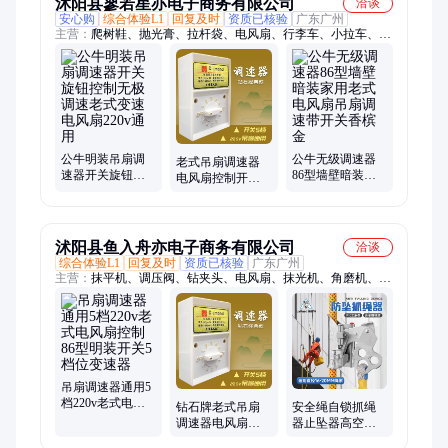
沭阳县寥若星亦电子商务有限公司
洽谈
安心购
综合体验L1
回复及时
资质已核验
广东广州
主营：
爬树鞋、抛光膏、拉杆袋、电风扇、行李车、小拉车、小
推车、爬杆器、压榨机、脚爬树、榨汁机、手拉车、老花镜、润
滑油、木工凿、拉铆枪、拉钉枪、铆钉枪、润滑脂、擦亮膏、抛
光蜡、抹泥刀、购物车、泡酒瓶、欧文木凿、树脚扎子
公牛明装吊扇调
公牛无级调速器
老式吊扇调速器
速器开关旋钮控
86型墙壁暗装家
电风扇控制开关
制无极调速老式
用老式电风扇吊
220V通用明装5档
变速电风扇220v
扇调速带开关香
位变速顶扇75瓦
通用
槟金
沭阳县鱼入舟亦电子商务有限公司
洽谈
综合体验L1
回复及时
资质已核验
广东广州
主营：
抹平机、调压阀、钻夹头、电风扇、抹光机、角磨机、抛
光机、刻磨机、电磨机、调节器、焊锡机、减速机、电磁阀、扩
管器、工具车、铣刀盘、切割机、继电器、界铝机、压刨机、顶
高器、割草机、工具箱、空压机、打草机、减压阀
吊扇调速器通用5
档220v老式电风
钻石牌老式吊扇
安全绳自锁抓绳
扇控制86型明装
调速器电风扇控
器止坠器高空作
开关5档位变速器
制开关220V通用
业外墙吊篮防坠