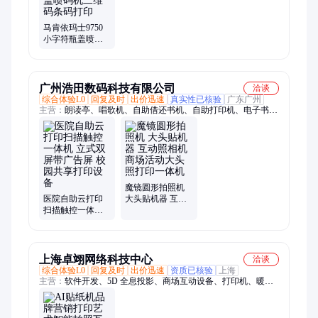
马肯依玛士9750
小字符瓶盖喷码
机二维码条码打
印
广州浩田数码科技有限公司
洽谈
综合体验L0
回复及时
出价迅速
真实性已核验
广东广州
主营：
朗读亭、唱歌机、自助借还书机、自助打印机、电子书借
阅机、大头贴拍照机器、隔音舱、瀑布流借阅机、馆员一体机、
桌面听书机、光影阅读机、有声文化墙、RFID通道门禁、听书
墙、自助借书柜、智慧图书馆设备方案、自助档案柜、档案管理
系统、国产图书管理系统
魔镜圆形拍照机
医院自助云打印
大头贴机器 互动
扫描触控一体机
照相机 商场活动
立式双屏带广告
大头照打印一体
屏 校园共享打印
机
设备
上海卓翊网络科技中心
洽谈
综合体验L0
回复及时
出价迅速
资质已核验
上海
主营：
软件开发、5D 全息投影、商场互动设备、打印机、暖场
设备、全息投影餐厅创意设计、投影设备