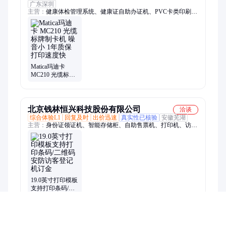
广东深圳
主营：
健康体检管理系统、健康证自助办证机、PVC卡类印刷、
证卡打印机、健康证自助证卡打印机、PVC证卡打印机、国产证
卡打印机、人像卡证卡打印机、社保卡打印机、桌面式打印机、
读者证、健康证卡、Rfid高频超高频图书标签、从业人员健康体
检管理软件、从业人员健康管理系统、从业人员电子健康证、体
检管理系统、校园一卡通、光缆吊牌卡、磁条卡、健康证、体检
系统、从业人员体检管理系统、义齿质保卡、便携式一体机
Matica玛迪卡
MC210 光缆标牌
制卡机 噪音小 1
年质保 打印速度
快
北京钱林恒兴科技股份有限公司
洽谈
综合体验L1
回复及时
出价迅速
真实性已核验
安徽芜湖
主营：
身份证领证机、智能存储柜、自助售票机、打印机、访客
机、自助机、自助终端机、自助终端机厂家、出入口管理、身份
证办理机、公安审讯台、政务一体机、执法办案终端、自助储物
柜、自助投递机、自助挂号机、医院自助缴费机、自助报道机、
自助报案终端机、自助办案终端、自助签到机、通道闸、车牌识
别、政务服务一体机、访客机厂家、访客管理系统
19.0英寸打印模板
支持打印条码/二
维码安防访客登
记机订金