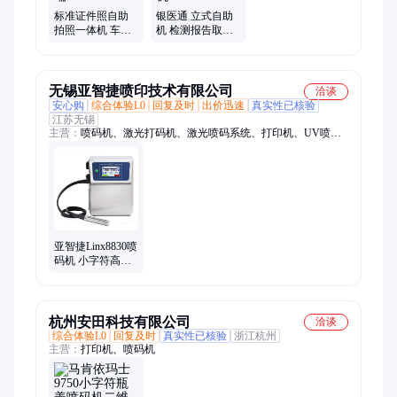
标准证件照自助
银医通 立式自助
拍照一体机 车管
机 检测报告取单
所自 助照相机快
打印CT胶片挂号
照相片打印复印
缴费服务终端一
终端
体机
无锡亚智捷喷印技术有限公司
洽谈
安心购
综合体验L0
回复及时
出价迅速
真实性已核验
江苏无锡
主营：
喷码机、激光打码机、激光喷码系统、打印机、UV喷码
机、小字符喷码机、白墨喷码机、数码机、生产日期喷码机、油
墨喷码机、打码机、彩色喷码机、防伪喷码机、高解析喷码机
亚智捷Linx8830喷
码机 小字符高清
打印 厂家售后无
忧
杭州安田科技有限公司
洽谈
综合体验L0
回复及时
真实性已核验
浙江杭州
主营：
打印机、喷码机