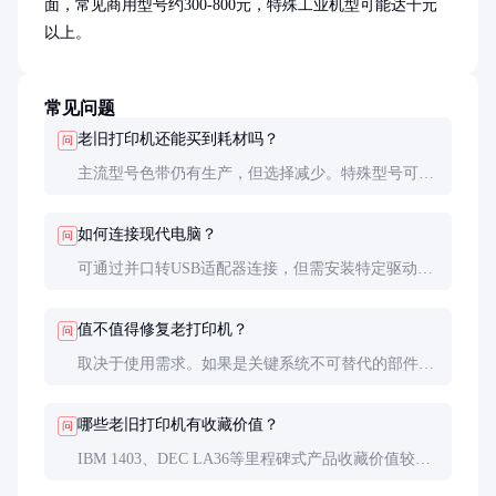
面，常见商用型号约300-800元，特殊工业机型可能达千元
以上。
常见问题
老旧打印机还能买到耗材吗？
问
主流型号色带仍有生产，但选择减少。特殊型号可能
需要定制或从库存商处寻找。打印头等配件越来越难
找，建议采购时多备些易损件。
如何连接现代电脑？
问
可通过并口转USB适配器连接，但需安装特定驱动。
更可靠的方法是使用带并口的老式电脑作为打印服务
器，再通过网络共享。
值不值得修复老打印机？
问
取决于使用需求。如果是关键系统不可替代的部件，
修复是值得的。但一般办公用途，升级到现代设备通
常更经济。
哪些老旧打印机有收藏价值？
问
IBM 1403、DEC LA36等里程碑式产品收藏价值较
高。保存完好、附带原包装和文档的机型更受追捧。