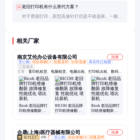
老旧打印机有什么替代方案？
问
对于票据打印，新型高速针打仍是不错选择。一般文
档可考虑激光打印机，它们更安静、高效且耗材易
得。
相关厂家
南京艾伦办公设备有限公司
洽谈
安心购
综合体验L1
回复及时
出价迅速
真实性已核验
江苏南京
主营：
复印机租赁、电脑租赁、电脑出租、打印机出租、数码彩
色打印机租赁、笔记本出租、笔记本租赁、一体机出租、一体机
租赁、打印复印一体机出租、彩色数码一体机租赁
Ricoh 老旧品牌打
RICOH 老旧品牌
Ricoh 老旧品牌打
印机维修翻新 故
打印机维修翻新
印机维修翻新 故
障修复 性能优化
故障修复 性能优
障修复 性能优化
堪比新机
化 堪比新机
堪比新机
企晟(上海)医疗器械有限公司
洽谈
6年
厂
安心购
综合体验L0
回复及时