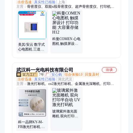
出价迅速
真实性已核验
上海
主营：
骨密度仪、双能x线骨密度仪、超声骨密度仪、打印机、
制氧机、AED除颤仪、麻醉机、电子血压计、微波治疗仪、心电
监护仪、血糖仪、肺功能仪、眼科激光治疗仪、血氧仪、高分子
夹板、血管鞘、急救包、喉镜、高压注射器、手术显微镜、听力
筛查仪、视力筛查仪、呼吸机、牙科综合治疗台、临时起搏器、
可视喉镜
科曼COMEN 心电
图机 触摸屏设计
美其/安云 数字式
打印功能 大容量
心电图机 三道打
存储 H12
印 12 导联采集 +
自动分析 MK-
1203C
武汉科一光电科技有限公司
洽谈
7年
厂
安心购
综合体验L0
回复及时
出价迅速
真实性已核验
湖北武汉
主营：
激光打标机、co2激光打标机、金属激光深雕机、打印
机、紫外激光打码机、激光焊接机、机器人激光焊工作站、自动
激光清洗机、晶圆切割机、手持激光焊机、激光除锈机、FPC激
光切割机、超快精密激光切割机、金属激光钻孔机、陶瓷精密激
光切割机、晶圆激光划片机、小幅面精密激光切割机、风冷脉冲
手持激光清洗、6000W激光清洗机、多合一手持激光设备、三轴
玻璃紫外激光面
四轴平台激光焊、桥式龙门平台激光焊接、模具修补激光焊接
雕机 双向打印半
自动 UV激光打码
机、七轴智能机器人焊接站
科一品牌KY-M-
机
FB激光打标机 中
功率金属打印设