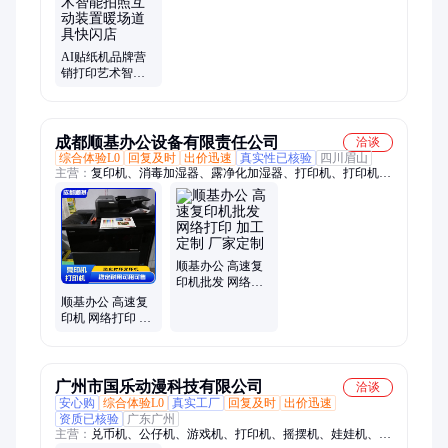
AI贴纸机品牌营
销打印艺术智能
拍照互动装置暖
场道具快闪店
成都顺基办公设备有限责任公司
洽谈
综合体验L0
回复及时
出价迅速
真实性已核验
四川眉山
主营：
复印机、消毒加湿器、露净化加湿器、打印机、打印机硒
鼓、东芝复印机、高速复印机出租、奔图硒鼓
顺基办公 高速复
印机批发 网络打
印 加工定制 厂家
顺基办公 高速复
定制
印机 网络打印 扫
描速度快 送货上
门 生产厂商
广州市国乐动漫科技有限公司
洽谈
安心购
综合体验L0
真实工厂
回复及时
出价迅速
资质已核验
广东广州
主营：
兑币机、公仔机、游戏机、打印机、摇摆机、娃娃机、售