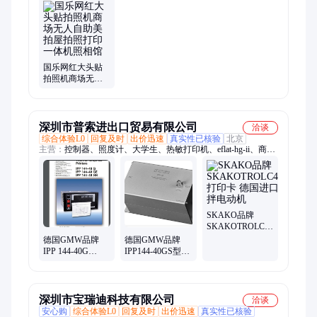
货机、摇摇车、大容量、扭蛋机、篮球机、贩卖机、摇摆车、售
币机、售卖机、礼品机、无人自动、游乐设施、饮料零食、制冷
饮料、电玩城换、旋转木马、商场投放、自动饮料、盲盒机、儿
童投币游戏机
国乐网红大头贴
拍照机商场无人
自助美拍屋拍照
打印一体机照相
馆
深圳市普索进出口贸易有限公司
洽谈
综合体验L0
回复及时
出价迅速
真实性已核验
北京
主营：
控制器、照度计、大学生、热敏打印机、eflat-hg-ii、商用
飞机、气动阀门、真空成型机、手持验光计、转速传感器、压力
测试仪、高压发生器、方程式电机、汽车控制开发、6dr5020-
0ng03-0aa0、标准光源灯管
SKAKO品牌
SKAKOTROLC400V
打印卡 德国进口
德国GMW品牌
德国GMW品牌
搅拌电动机
IPP 144-40G
IPP144-40GS型号
metrix型号打印机
24VDC打印机定
黑色
制款
深圳市宝瑞迪科技有限公司
洽谈
安心购
综合体验L0
回复及时
出价迅速
真实性已核验