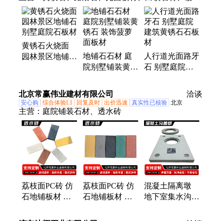
踏步石、路沿水口石、地铺石板材、浅灰色桥石、石
材整石坐凳、浅灰色树池石、公园地铺石材、圆形挡
车石球、别墅工程板材、人行道装饰锈石、剁斧面、
花岗岩
黄锈石火烧面
地铺石石材 庭
人行道光面路牙
园林景区地铺石
院别墅铺装黄锈
石 别墅庭院建
别墅庭院石板材
石 装饰菠萝面
筑黄锈石石板材
板材
北京常赢伟业建材有限公司
洽谈
安心购
综合体验L1
回复及时
出价迅速
真实性已核验
北京
主营：
庭院铺装石材、透水砖
荔枝面PC砖 仿
荔枝面PC砖 仿
混凝土隔离墩
石地铺板材 别
石地铺板材 别
地下室集水沟
墅庭院 透水透
墅庭院 水泥材
防腐蚀抗老化
气 量大可咨询
质 可定制 常赢
支持定制 常赢