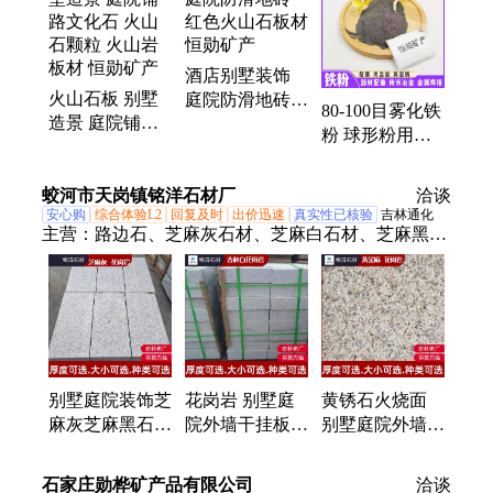
膨润土、硫自养、硫酸钡、果木炭粉
酒店别墅装饰
火山石板 别墅
庭院防滑地砖
80-100目雾化铁
造景 庭院铺路
红色火山石板材
粉 球形粉用于
文化石 火山石
恒勋矿产
金属 3D打印 精
颗粒 火山岩板
度高 松装比3.0-
蛟河市天岗镇铭洋石材厂
材 恒勋矿产
洽谈
3.5 恒勋
安心购
综合体验L2
回复及时
出价迅速
真实性已核验
吉林通化
主营：
路边石、芝麻灰石材、芝麻白石材、芝麻黑石
材、吉林白石材、黄金麻石材、蘑菇石、石岛红石
材、芝麻白道牙石、芝麻白圆角侧石、贵妃红楼梯
石、路平石、路沿石、火烧面路平石、道牙石、荔枝
面圆角侧石、芝麻灰圆角侧石、树穴石、光面芝麻黑
石板、光面路侧石、TF型立沿石、花岗岩、花岗岩火
烧板、火烧板
别墅庭院装饰芝
花岗岩 别墅庭
黄锈石火烧面
麻灰芝麻黑石板
院外墙干挂板
别墅庭院外墙干
材 简装装修工
吉 林白石材加
挂板 大理石 机
程板石材 按需
工 铭洋 斧剁面
切面石板材 铭
石家庄勋桦矿产品有限公司
洽谈