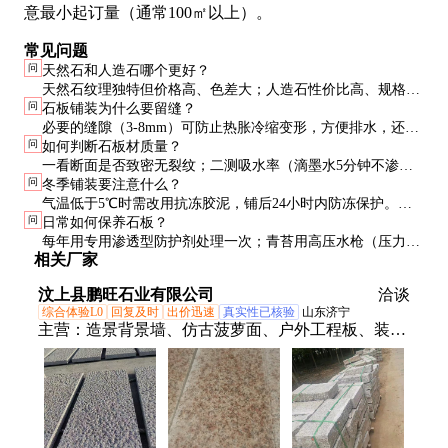
意最小起订量（通常100㎡以上）。
常见问题
问
天然石和人造石哪个更好？
天然石纹理独特但价格高、色差大；人造石性价比高、规格统
问
石板铺装为什么要留缝？
一但缺乏自然感。高端项目建议主景区用天然石，辅助区用人
必要的缝隙（3-8mm）可防止热胀冷缩变形，方便排水，还能
造石。
问
如何判断石板材质量？
嵌草增添自然感。但厨房区等易积污处建议密缝处理。
一看断面是否致密无裂纹；二测吸水率（滴墨水5分钟不渗透
问
冬季铺装要注意什么？
为好）；三试防滑性（倒水后脚踩测试）；四比色差（铺3㎡
气温低于5℃时需改用抗冻胶泥，铺后24小时内防冻保护。北
看整体效果）。
问
日常如何保养石板？
方建议开春后施工，新铺石板首个冬季需覆盖防冻。
每年用专用渗透型防护剂处理一次；青苔用高压水枪（压力
相关厂家
≤80bar）清除；油渍及时用石材清洁剂处理，避免使用酸性清
洁剂。
汶上县鹏旺石业有限公司
洽谈
综合体验L0
回复及时
出价迅速
真实性已核验
山东济宁
主营：
造景背景墙、仿古菠萝面、户外工程板、装饰
石、庭院石、蘑菇石、踏步板材、造景石材、光面石
材、青石地铺石、公园地铺石、景区白锈石、墙挂异
型石、公园造景石、园林地铺石、花岗岩石材、道路
路沿石、庭院景观石、外墙干挂石、仿古地铺石、景