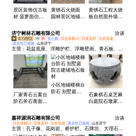
区地铺石、人行道青石板、芝麻灰路沿石、自然面景
墙、外墙干挂板
景区装饰仿古板
黄锈石火烧面
黄锈石工程大烧
材 菠萝面仿古
园林景区地铺石
板自然面外墙干
地铺石 庭院广
别墅庭院石板材
挂板铺装简单
场石材
济宁树林石雕有限公司
洽谈
3年
档
安心购
综合体验L0
回复及时
出价迅速
真实性已核验
山东济宁
主营：
花盆底座、浮雕护栏、浮雕壁画、青石板、台
阶石、柱墩石、石雕牌楼、养鱼石缸、石雕牌坊、青
石护栏、青石石柱、石雕凉亭、雕花石柱、青石凉
亭、花岗岩石柱、仿古石栏板、仿古石柱子、防滑踏
步石、石雕石护栏、六角石亭子、青石柱顶石、阳台
小区地铺楼梯台
石护栏、青石柱墩子、雪花白护栏、防滑面台阶
阶石 别墅庭院
厂家青石云案台
石象棋石桌芝麻
古建铺地石板材
阶石斧石凿面压
白庭院石墩家用
顶石庭院地铺石
户外花岗岩芝麻
园林老石板踏步
灰桌椅芝麻黑
嘉祥源润石雕有限公司
洽谈
石
综合体验L0
回复及时
出价迅速
真实性已核验
山东济宁
主营：
孔子像、花岗岩、桥护栏、石牌坊、大理石、
旧石条、旧石板、石大象、地铺石、石护栏、家用