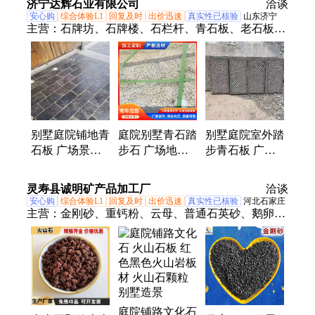
济宁达辉石业有限公司
洽谈
常赢
安心购
综合体验L1
回复及时
出价迅速
真实性已核验
山东济宁
主营：
石牌坊、石牌楼、石栏杆、青石板、老石板、
农村石牌坊、村口石牌坊、乡村石牌坊、村口石牌
楼、乡村石牌楼、景区石牌坊、寺庙石牌坊、河道石
护栏、石雕龙柱、石狮子、石雕麒麟、抱鼓石、台阶
石、石雕大象、柱墩石、石雕壁画、陵园墓地石牌
坊、桥梁石栏杆、村庄牌楼、观音像
别墅庭院铺地青
庭院别墅青石踏
别墅庭院室外踏
石板 广场景区
步石 广场地铺
步青石板 广场
石板材 结实抗
哑光青石板材
铺地石板材 承
用
湿水性好
载能力好
灵寿县诚明矿产品加工厂
洽谈
安心购
综合体验L1
回复及时
出价迅速
真实性已核验
河北石家庄
主营：
金刚砂、重钙粉、云母、普通石英砂、鹅卵
石、玻璃珠
庭院铺路文化石