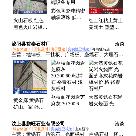
中间包可塑料、打炉料、干振料、刚玉炉衬料、硅藻
彩色陶瓷球精密
土、膨润土、高岭土、橡胶颗粒粉、绿泥白泥修补
轴承滚珠 低噪
料、凹凸棒土、重质轻质碳酸钙
火山石板 红色
红土红粘土黄土
耐磨轻量化高端
黑色火山岩板材
黄陶土 塑型陶
设备专用
别墅造景 庭院
瓷饲料耐高温红
铺路文化石 火
黏土 免费拿样
泌阳县裕泰石材厂
洽谈
山石颗粒
综合体验L0
回复及时
出价迅速
真实性已核验
河南驻马店
主营：
地铺板、干挂板、广场板、垒墙石、大理石、
黄锈石、地铺石、路边石、路沿石、石板材、异形
石、造景石、异型石、裕泰石材、白麻石材、天然石
材、庭院板材、花岗岩、芝麻白、火烧板、芝麻灰、
台阶板、踏步板、工程板、广场地面
荔枝面花岗岩芝
天然黄锈石花岗
黄金麻 黄锈石
麻灰 30.300.600
岩火烧面 光面
矿山厂家 外墙
地铺石 裕泰石
芝麻灰花岗岩板
干挂 大理石别
材 浅灰板材
材价 格 裕泰石
墅庭院石板材
汶上县鹏旺石业有限公司
材厂
洽谈
荔枝面石材
综合体验L0
回复及时
真实性已核验
山东济宁
主营：
黄锈石、路沿石、光面板材、白锈石材、楼梯