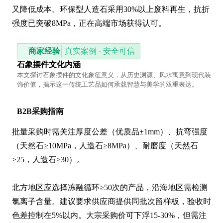
又降低成本。环保型人造石采用30%以上废料再生，抗折
强度已突破8MPa，正在高端市场获得认可。
商家经验
真实案例 · 安全可信
石象摆件文化内涵
本文探讨石象摆件的文化象征意义，从历史渊源、风水寓意到现代装
饰价值，揭示这一传统工艺品如何承载智慧与美学的双重表达。
B2B采购指南
批量采购时需关注厚度公差（优质品±1mm）、抗弯强度
（天然石≥10MPa，人造石≥8MPa）、耐磨度（天然石
≥25，人造石≥30）。

北方地区应选择冻融循环≥50次的产品，沿海地区需检测
氯离子含量。建议要求供应商提供同批次留样板，验收时
色差控制在5%以内。大宗采购价可下浮15-30%，但需注