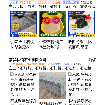
定制
石板材
洋
安心购
综合体验L2
回复及时
出价迅速
真实性已核验
安徽合肥
主营：
吸附竹炭、铁粉、硅藻土、火山石、重晶石
粉、火山石板、萤石、石英砂、火山石粉、氧化镁、
松树皮、木粉、玻璃块、氧化钙、高强无收缩灌浆
料、陶粒、云母
供应 火山石板
97萤石粉 钢厂
吸附竹碳 大比
材 装饰建材石
铸造冶炼 强助
表面积 果壳活
板用于别墅庭院
熔性 性能稳定
性炭 垃圾焚烧
铺路挂墙 勋桦
勋桦矿产
废气处理 天然
嘉祥林鸿石业有限公司
洽谈
矿产
竹炭原料
综合体验L0
回复及时
出价迅速
真实性已核验
山东济宁
主营：
石牌坊、石牌楼、石门楼、石栏杆、石栏板、
青石板
不规则黑色碎拼
林鸿 异形板材
规则乱形石文化