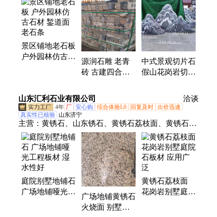
石、石栏杆、石狮子、狗头石、路边石、碎拼石、石
抱鼓、青石砖、石水缸、台阶石、刻字石、门牌石、
材大象、马桩耳、老青砖
景区铺地老石板
户外园林仿古石
源润石雕 老青
中式景观切片石
材 錾道面老石
砖 古建四合院
假山花岗岩切片
条
贴墙砖 传统建
雪浪石 造型美
筑材料
观
山东汇利石业有限公司
洽谈
4年
厂
安心购
综合体验L0
回复及时
出价迅速
真实性已核验
山东济宁
主营：
黄锈石、山东锈石、黄锈石荔枝面、黄锈石火
烧面、路沿石、黄锈石外墙、芝麻白、火烧板、芝麻
黑
庭院别墅地铺石
黄锈石荔枝面
广场地铺哑光工
花岗岩别墅庭院
广场地铺黄锈石
程板材 湿水性
石板材 应用广
火烧面 别墅庭
好
泛