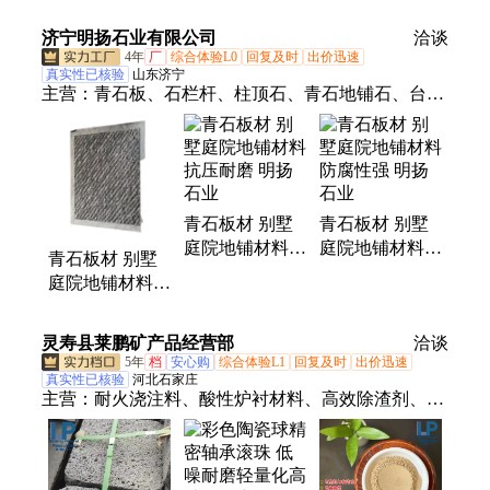
院石板材 不易
变形
济宁明扬石业有限公司
洽谈
4年
厂
综合体验L0
回复及时
出价迅速
真实性已核验
山东济宁
主营：
青石板、石栏杆、柱顶石、青石地铺石、台明
石、庭院地铺石、河道石栏杆、景区石栏杆、广场地
铺石、寺庙园林用石
青石板材 别墅
青石板材 别墅
庭院地铺材料
庭院地铺材料
青石板材 别墅
抗压耐磨 明扬
防腐性强 明扬
庭院地铺材料
石业
石业
使用寿命长 明
扬石业
灵寿县莱鹏矿产品经营部
洽谈
5年
档
安心购
综合体验L1
回复及时
出价迅速
真实性已核验
河北石家庄
主营：
耐火浇注料、酸性炉衬材料、高效除渣剂、石
墨化增碳剂、电气石托玛琳粉、重晶石硫酸钡粉、蛭
石、石英沙石英粉、雨花石炉料、铝矾土高铝细粉、
透热炉打结料、线圈胶泥、中性炉衬材料、导电粉、