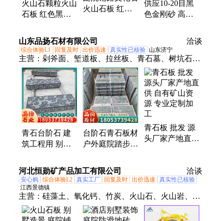
火山石颗粒火山
供应10-20目黑
火山石板 红色
石板 红色黑色
色金刚砂 高纯
黑色火山岩板材
火山岩板材 别
度棕刚砂磨料
火山石颗粒 别
墅造景 庭院铺
喷砂除锈铜矿砂
山东品扬石材有限公司
墅造景
洽谈
路文化石
地坪骨料
综合体验L1
回复及时
出价迅速
真实性已核验
山东济宁
主营：
剁斧面、堑道板、拉丝板、青石墓、树坑石、
面青石、脚踏石、墨青石、踏步石、地铺石、大理
石、丝青石、青石机、石材板、青石石、青石道、铺
路石、大青石、路边石、青石斧、石牌坊、荔枝板、
仿古面、亚光面、花岗岩
青石板 批发 源
青石台阶石 建
台阶石青石板材
头厂家产地直供
筑工程用 别墅
户外庭院踏步石
自有矿山资源
庭院装饰踏步石
铺路石别墅庭院
专业定制加工
广场地铺石板材
可定制花园防滑
河北恒勋矿产品加工有限公司
洽谈
地砖
安心购
综合体验L2
真实工厂
回复及时
出价迅速
真实性已核验
江西景德镇
主营：
硅藻土、氧化钙、竹炭、火山石、火山岩、火
山石板、萤石、石英砂、火山石粉、重晶石粉、蛭
石、活性炭、铁粉、松树皮、灌浆料、云母、陶粒、