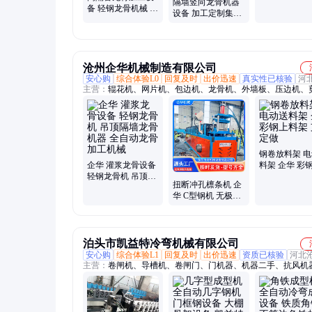
隔墙竖向龙骨机器
备 轻钢龙骨机械 竖
设备 加工定制集成
向龙骨生产机器
吊顶轻钢龙骨写字
楼隔断龙骨
沧州企华机械制造有限公司
安心购
综合体验L0
回复及时
出价迅速
真实性已核验
河
主营：
辊花机、网片机、包边机、龙骨机、外墙板、压边机、
机、收卷机、围挡板、开卷机、裁网机、槽板机、上料架、压
弯边机、仓储架、滚花机、压花机、檩条机、保温板、彩条机
机、校平机、水槽机、角柱机
钢卷放料架 
企华 灌浆龙骨设备
料架 企华 彩
轻钢龙骨机 吊顶隔
架 支持定做
扭断冲孔檩条机 企
墙龙骨机器 全自动
华 C型钢机 无极切
龙骨加工机械
断80-300型钢压瓦
机
泊头市凯益特冷弯机械有限公司
安心购
综合体验L1
回复及时
出价迅速
资质已核验
河北
主营：
卷闸机、导槽机、卷闸门、门机器、机器二手、抗风机
器设备转让、卷帘门、校平机、抗风卷闸、机械防风、防风卷
械抗风、滑道成型机、门框成型机、抗风门设备、角铁成型机