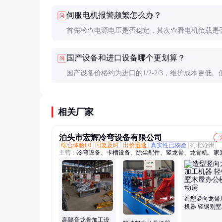
效，可能是某组轧辊的型腔磨损不均，需要专业技
伺服电机报警频繁怎么办？
问
进行修磨或更换。
首先检查电源电压是否稳定，其次查看电机负载是
限。若问题持续，可能需要重新校准伺服参数或检
国产设备和进口设备哪个更划算？
问
传动部件是否有卡阻。
国产设备价格约为进口的1/2-2/3，维护成本更低。
设备在高速运行稳定性方面仍有优势，适合对精度
高的场合。
相关厂家
泊头市宏辉冷弯设备有限公司
综合体验L0
回复及时
出价迅速
真实性已核验
河北沧州
主营：
冷弯设备、卡槽设备、除尘配件、竖龙骨、龙骨机、家
骨、灯槽龙骨、轻钢龙骨、龙骨设备、隔墙龙骨、装修龙骨、
骨、吊顶龙骨、竖骨机器、机器大棚、75竖向龙骨、龙骨成型
弯辊压、集成吊顶、轻钢隔断、汽车窗框、吊顶设备、c型钢
定制冷弯机、金属冷弯压
造型竖向龙骨
机器 轻钢别
办公楼活动房
高隔音龙骨加工设