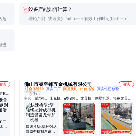
术人员
屑；定期检查润滑系统，确保每个润滑点供油正常；避免
设备产能如何计算？
问
加工超厚或硬度超标的材料。
否超
理论产能=线速度(m/min)×60×有效工作时间(h)×0.9（效
查机械
率系数）。例如20m/min速度、8小时工作制，日产量约8-
9千米龙骨。
但进口
要求极
佛山市睿至锋五金机械有限公司
洽谈
洽谈
综合体验L0
真实工厂
回复及时
出价迅速
真实性已核验
装龙
广东佛山
主营：
成型机、压瓦机、u型钢机、龙骨机、别墅机器、轻钢龙骨
三角龙
机、机器设备、装修龙骨机、货架机、C型钢机、辊压成型机、冷弯
机、冷
成型机、C型檩条设备、角铁角钢设备、楼承板设备、方管成型机、
设备、
层板扣板设备、光伏支架成型机、CZ一体机、波浪瓦机、电器柜成
型机、钢扣板设备
加工
墅木屋
快速换型c型轻钢龙
骨成型机制造设备