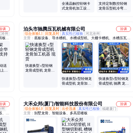
龙骨加工机器
全液晶触控轻钢卡
支持定制数控轻钢
式龙骨机加工设备
龙骨压型机冷弯机
龙骨加工机器
厂家龙骨加工机器
泊头市驰腾压瓦机械有限公司
洽谈
洽谈
北沧州
综合体验L1
回复及时
真实性已核验
河北沧州
剪板
主营：
底板设备、导水槽机、水槽成型机、大棚卡槽机、水槽压瓦
瓦机、
机、横向水槽设备、光伏槽成型机、光伏水槽设备、彩钢瓦压瓦机、
、压槽
横水槽压型机、光伏支架水槽机
电动送
快速换型 c型轻钢
钢上料
龙骨成型机 龙骨加
工机器 现货
快速换型c型轻钢龙
快速换型c型轻钢龙
骨成型机 龙骨加工
骨成型机 驰腾 龙骨
机器 驰腾
加工机器
大禾众邦(厦门)智能科技股份有限公司
洽谈
洽谈
沧州
综合体验L0
回复及时
出价迅速
真实性已核验
福建厦门
器、机
主营：
别墅龙骨、智能设备、多高层楼板
闸、机