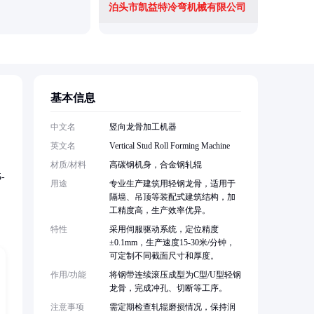
泊头市凯益特冷弯机械有限公司
基本信息
，
中文名
竖向龙骨加工机器
英文名
Vertical Stud Roll Forming Machine
材质/材料
高碳钢机身，合金钢轧辊
-
用途
专业生产建筑用轻钢龙骨，适用于
隔墙、吊顶等装配式建筑结构，加
工精度高，生产效率优异。
特性
采用伺服驱动系统，定位精度
±0.1mm，生产速度15-30米/分钟，
可定制不同截面尺寸和厚度。
作用/功能
将钢带连续滚压成型为C型/U型轻钢
龙骨，完成冲孔、切断等工序。
注意事项
需定期检查轧辊磨损情况，保持润