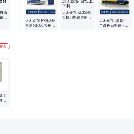
全自动
大禾众邦 KL350切
 铁质
管机 H型钢切割机
大禾众邦 轻钢龙骨
大禾众邦 c型钢生
边角铁
槽钢加工设备 自动
机器MF300 轻钢生
产设备 cz型钢一体
上下料
产设备 CU自动换
机 无极换型、CZ互
型 龙骨加工设备
换
洽谈
 11
自动
冻牛羊