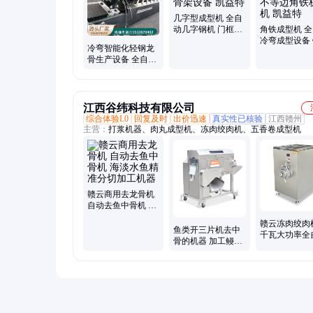
几字型成型机 全自
动几字钢机 门框钢
角铁成型机 
设备 大棚骨架设备
冷弯成型设备
冷弯智能化轻钢龙
凯益特
角钢机 不等
骨生产设备 全自动
板材机 凯益特
龙骨加工机器
江西谷纬科技有限公司
综合体验L0
回复及时
出价迅速
真实性已核验
江西赣州
主营：
打浆机器、肉丸成型机、冻肉绞肉机、五香卷成型机
赣云商用去龙骨机
自动去鱼中骨机 海
淡水鱼精准分切加
赣云冻肉绞肉机
工机器
鱼类开三片机去中
千瓦大功率全
骨的机器 加工鳗鱼
绞碎设备 冷
黑鱼的去龙骨机
肉绞肉机械