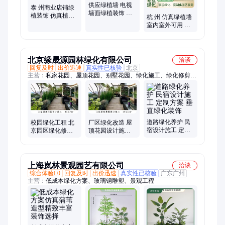
供应绿植墙 电视
泰 州商业店铺绿
墙面绿植装饰 仿
植装饰 仿真植物
杭 州 仿真绿植墙
真植物墙垂直绿
墙垂直绿化 免费
室内室外可用 上
化 免费提供定制
提供定制方案
百种假植物绿化
方案
现代装饰优选方
案
北京缘晟源园林绿化有限公司
洽谈
回复及时
出价迅速
真实性已核验
北京
主营：
私家花园、屋顶花园、别墅花园、绿化施工、绿化修剪、
园林绿化设计、绿化景观改造、树木修剪、快递物流、景观设
计、施工别墅、庭院民宿改造
道路绿化养护 民
校园绿化工程 北
厂区绿化改造 屋
宿设计施工 定制
京园区绿化修剪
顶花园设计施工
方案 垂直绿化装
定制方案 垂直绿
定制方案 垂直绿
饰
化装饰
化装饰
上海岚林景观园艺有限公司
洽谈
综合体验L0
回复及时
出价迅速
真实性已核验
广东广州
主营：
低成本绿化方案、玻璃钢雕塑、景观工程