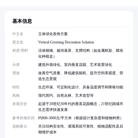
基本信息
中文名
立体绿化装饰方案
英文名
Vertical Greening Decoration Solution
材质/用料
活体植物、栽培基质、支撑结构（如金属框架、模块
化种植盒）
分类
建筑外墙绿化、室内垂直花园、艺术装置绿化
用途
改善空气质量、降低建筑能耗、提升空间美观度、营
造生态景观
特性
生态环保、可定制化设计、具备温度调节和降噪功能
风格
现代简约、自然丛林、艺术造型等
发展历史
起源于20世纪30年代的垂直花园概念，21世纪因城市
生态需求快速发展
参考价格区间
约800-3000元/平方米（根据设计复杂度和植物种类）
选购要点
关注结构安全性、灌溉系统可靠性、植物适配性及后
期维护成本