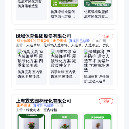
低成本绿化方案
仿真蒲苇造型精
致丰富装饰选择
仿真绿植造型低
仿真绿植造型低
成本绿化方案天
成本绿化方案虎
堂鸟防腐防水装
皮兰橱窗装饰无
饰家居优选
惧枯萎
绿城体育集团股份有限公司
洽谈
综合体验L0
回复及时
出价迅速
真实性已核验
广东广州
主营：
人造草坪、足球场人造草坪、人造草、人造草皮、仿真草
坪、足球场草坪
仿真度高 室内装
四季常绿 室内装
饰草坪 屋顶绿化
饰草坪 屋顶绿化
绿城体育 户外防
方案 四季常绿美
方案 减震缓冲安
护 运动人造草坪
观
全
抗紫外线 学校操
场改造
上海霖艺园林绿化有限公司
洽谈
出价迅速
真实性已核验
上海
主营：
绿化树木、室内绿植