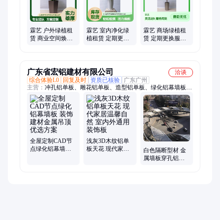
霖艺 户外绿植租
霖艺 室内净化绿
霖艺 商场绿植租
赁 商业空间焕新
植租赁 定期更换
赁 定期更换服务
定制绿植方案 绿
活力满溢 办公家
定制化场地布置
化装饰
居优选
方案
广东省宏铝建材有限公司
洽谈
综合体验L0
回复及时
资质已核验
广东广州
主营：
冲孔铝单板、雕花铝单板、造型铝单板、绿化铝幕墙板、
弧形铝单板、包柱铝单板、氟碳铝单板、U型铝方通、造型铝方
通、室内外铝单板、外墙铝方管、木纹铝方通、弧形铝方通、艺
术屏风、浮雕铝板、镂空铝板、铝格栅、铝型材、铝幕墙、铝天
花、铝吊顶
全屋定制CAD节
浅灰3D木纹铝单
点绿化铝幕墙板
板天花 现代家居
白色隔断型材 金
装饰建材金属吊
温馨自然 室内外
属墙板穿孔铝板
顶优选方案
通用装饰板
生产加工定制服
务