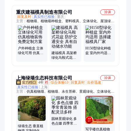
方案
工程
重庆建福模具制造有限公司
洽谈
回复及时
真实性已核验
重庆
主营：
植物墙、植物墙种植盒、塑料模具、立体绿化、屋顶绿
化、立体绿化种植盒、屋顶绿化花盆、高架桥花盆、种植盆、大
花盆、仿真植物墙、绿植花盆、绿萝花盆、盆景花盆
户外种植盒 立体
H150型绿化种植
绿化可用 仿真植
建福模具 高架桥
盆 室内外均适用
物装饰 免费定制
绿化马鞍式花盆
选择建福模具厂
方案
防护交通安全 具
家
有自动储水功能
上海绿墙生态科技有限公司
洽谈
4年
档
综合体验L0
回复及时
出价迅速
真实性已核验
上海
主营：
仿真植物墙、植物墙、永生苔藓、景观绿化、立体绿化、
垂直绿化、屋顶绿化、永生苔藓装饰、绿化植物墙、室内景观、
仿真植物、植物绿墙、仿真绿植墙、小景观、永生鹿角苔藓、永
生白发藓、仿真绿植、室内小景观、室外景观、水陆造景、永生
大灰藓、永生星星藓、生态植物墙、室外植物墙
园林景观绿化 多
色点缀 四季常青
绿墙生态 垂直植
装饰 搭配灵活多
写字楼仿真植物
物墙 定制绿化方