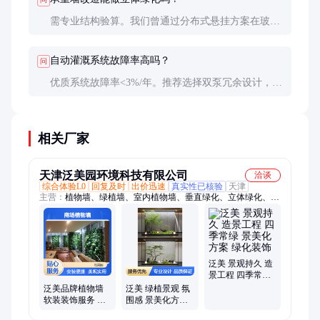
需专业结构验算。我们曾通过分布式悬挂方案在玻璃
幕墙实现绿化，单点吊重不超过50kg，多数建筑无需
加固即可实施。
自动灌溉系统故障率高吗？
问
优质系统故障率<3%/年。推荐选择双泵冗余设计，配
合手机APP远程监控，某五星酒店项目运行5年零故
障。
相关厂家
天津泛美园环境科技有限公司
洽谈
综合体验L0
回复及时
出价迅速
真实性已核验
天津
主营：
植物墙、绿植墙、室内植物墙、垂直绿化、立体绿化、绿
化施工、室外植物墙、室内绿植租摆、绿植销售、购买绿植、绿
植景观、植物景观、室内绿植景观、绿植造景
泛美 景观持久 造
景工程 四季常绿
景美化方案 绿化
泛美品牌植物墙
泛美 绿植景观 氛
装饰
软装装饰服务 商
围感 景美化方案
场立体绿化装饰
室内外装饰 绿化