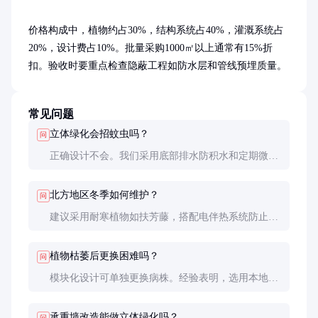
价格构成中，植物约占30%，结构系统占40%，灌溉系统占
20%，设计费占10%。批量采购1000㎡以上通常有15%折
扣。验收时要重点检查隐蔽工程如防水层和管线预埋质量。
常见问题
立体绿化会招蚊虫吗？
问
正确设计不会。我们采用底部排水防积水和定期微生
物药剂处理，实测蚊虫密度比普通绿地低80%。选择
迷迭香等驱虫植物效果更佳。
北方地区冬季如何维护？
问
建议采用耐寒植物如扶芳藤，搭配电伴热系统防止管
道冻裂。沈阳某项目使用-25℃抗冻滴灌管，冬季仍
保持80%绿量。
植物枯萎后更换困难吗？
问
模块化设计可单独更换病株。经验表明，选用本地适
生植物时年更换率通常<5%，维护通道宽度留60cm即
可满足操作需求。
承重墙改造能做立体绿化吗？
问