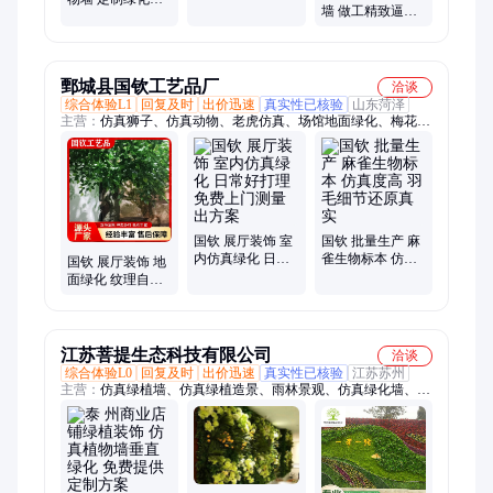
样
墙 做工精致逼真
案 办公室内外景
创意设计增添趣
观装饰
味 无虫害免修剪
烦恼
鄄城县国钦工艺品厂
洽谈
综合体验L1
回复及时
出价迅速
真实性已核验
山东菏泽
主营：
仿真狮子、仿真动物、老虎仿真、场馆地面绿化、梅花鹿
仿真、大熊猫仿真、仿真动物模型、仿真动物标本、仿真恐龙、
仿真植物墙、动物标本、仿真景观树、腊叶植物标本、金猫标
本、恐龙模型、仿真鸟类、仿真骆驼、仿真北极熊、仿真丹顶
鹤、电动机械马、仿真动物雕塑、动物仿真模型、仿真动物表演
服、动物仿真
国钦 展厅装饰 室
国钦 批量生产 麻
内仿真绿化 日常
雀生物标本 仿真
国钦 展厅装饰 地
好打理 免费上门
度高 羽毛细节还
面绿化 纹理自然
测量出方案
原真实
免费上门测量出
方案
江苏菩提生态科技有限公司
洽谈
综合体验L0
回复及时
出价迅速
真实性已核验
江苏苏州
主营：
仿真绿植墙、仿真绿植造景、雨林景观、仿真绿化墙、桌
面景观、景观仿真墙、仿真苔藓墙、景观工程墙、生态雨林缸、
植物雕塑景观、树木景观仿真、雨林生态景观、植物墙、水陆景
观