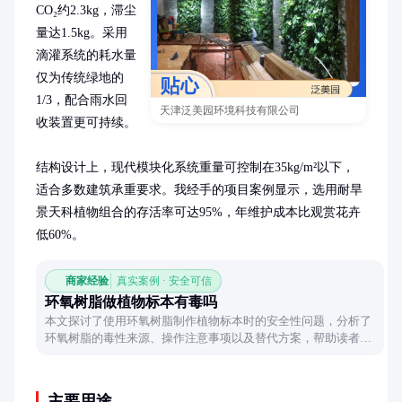
CO₂约2.3kg，滞尘
量达1.5kg。采用
滴灌系统的耗水量
仅为传统绿地的
1/3，配合雨水回
天津泛美园环境科技有限公司
收装置更可持续。

结构设计上，现代模块化系统重量可控制在35kg/m²以下，
适合多数建筑承重要求。我经手的项目案例显示，选用耐旱
景天科植物组合的存活率可达95%，年维护成本比观赏花卉
低60%。
商家经验
真实案例 · 安全可信
环氧树脂做植物标本有毒吗
本文探讨了使用环氧树脂制作植物标本时的安全性问题，分析了
环氧树脂的毒性来源、操作注意事项以及替代方案，帮助读者在
追求美感的同时确保健康安全。
主要用途