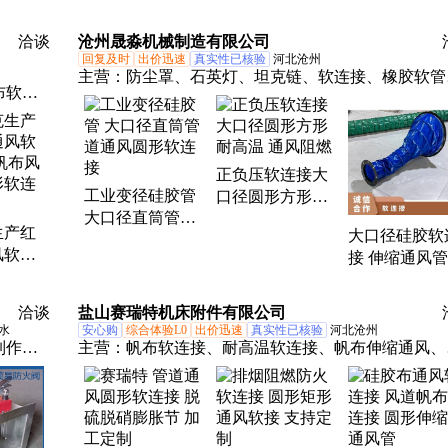
供 裕拓
架复合材料支撑
450*8mm 旭能
电缆沟支架规格
摩擦防腐蚀 
洽谈
沧州晟淼机械制造有限公司
齐全
管件
回复及时
出价迅速
真实性已核验
河北沧州
主营：
防尘罩、石英灯、坦克链、软连接、橡胶软管
布软连
圆形护罩、电缆线、防护罩、硅胶布、排屑机、三防
机床
布、传动链、防风管、工作灯、硅胶管、电缆牵引、
车、钢
机接头、废品设备、机床导轨、空调风管、金属拖链
器、机
钢铝拖链、灯泡机床、保温接头、硅胶直筒
正负压软连接大
链、铁
工业变径硅胶管
口径圆形方形耐
大口径直筒管道
高温 通风阻燃
生产红
大口径硅胶软
通风圆形软连接
风软连
接 伸缩通风
布风机
耐高温圆形防
软连接
罩
洽谈
盐山赛瑞特机床附件有限公司
水
安心购
综合体验L0
出价迅速
真实性已核验
河北沧州
制作、
主营：
帆布软连接、耐高温软连接、帆布伸缩通风、
风机、
布伸缩布袋、防震伸缩风机、水泥伸缩布袋
流风
防雨百
空气净