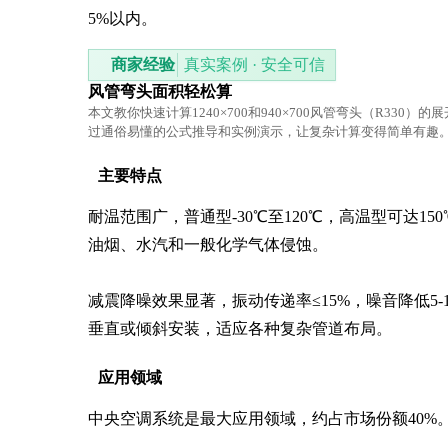
5%以内。
商家经验
真实案例 · 安全可信
风管弯头面积轻松算
本文教你快速计算1240×700和940×700风管弯头（R330）的
过通俗易懂的公式推导和实例演示，让复杂计算变得简单有趣
主要特点
耐温范围广，普通型-30℃至120℃，高温型可达15
油烟、水汽和一般化学气体侵蚀。

减震降噪效果显著，振动传递率≤15%，噪音降低5-
垂直或倾斜安装，适应各种复杂管道布局。
应用领域
中央空调系统是最大应用领域，约占市场份额40%