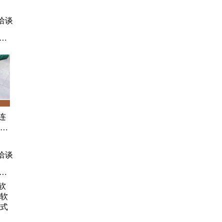
 耐
四通
洽谈
、
风
、
连
管道
护
洽谈
帆