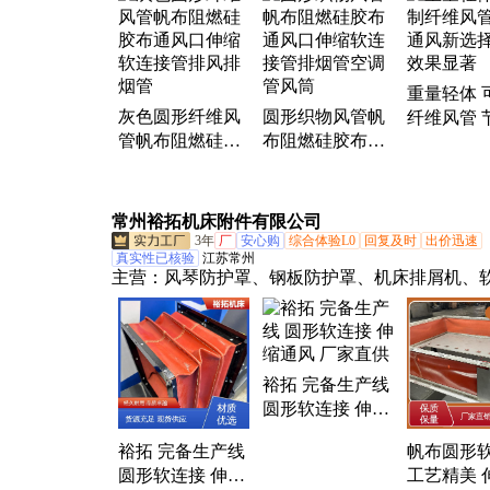
重量轻体 
灰色圆形纤维风
圆形织物风管帆
纤维风管 
管帆布阻燃硅胶
布阻燃硅胶布通
风新选择 
布通风口伸缩软
风口伸缩软连接
果显著
连接管排风排烟
管排烟管空调管
管
风筒
常州裕拓机床附件有限公司
3年
厂
安心购
综合体验L0
回复及时
出价迅速
真实性已核验
江苏常州
主营：
风琴防护罩、钢板防护罩、机床排屑机、
接、圆形防护罩、拉链式缝制圆形防护罩、硅胶
丝杆防护罩、塑料拖链、钢制拖链、链板、盔甲
罩、丝杆防护罩、方形防护罩、盔甲式防护罩、
防护罩、盔甲式风琴防护罩、机床导轨盔、钢骨
裕拓 完备生产线
链、全封闭链条、线缆保护链
圆形软连接 伸缩
通风 厂家直供
裕拓 完备生产线
帆布圆形
圆形软连接 伸缩
工艺精美 