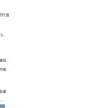
医药行业
5-
议3-
可能是
洽谈
锌