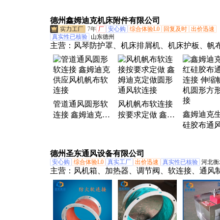
通风 自由弯曲
风 厂家直
机床
德州鑫姆迪克机床附件有限公司
7年
厂
安心购
综合体验L0
回复及时
出价迅速
真实性已核验
山东德州
主营：
风琴防护罩、机床排屑机、机床护板、帆
接、机床刮屑板、机床冷却管、拖链、刮屑板、
灯、机床防护罩、钢制拖链、机床排削机、集屑
板防护罩、车床排屑机、油缸防尘罩、机床排屑
床外防护、风琴罩、排屑机、机床外壳、塑料拖
管道通风圆形软
风机帆布软连接
屑车、丝杆防护罩
鑫姆迪克
连接 鑫姆迪克供
按要求定做 鑫姆
硅胶布通
应风机帆布软连
迪克定做圆形通
接 伸缩帆
接
风软连接
圆形方形
德州圣东通风设备有限公司
安心购
综合体验L0
真实工厂
出价迅速
真实性已核验
河北衡
主营：
风机箱、加热器、调节阀、软连接、通风
防火阀、屋顶风机、风机盘管、定风量阀、边墙
格栅风口、球形喷口、空调风机、排烟风机、轴
机、新风换气机、正压送风口、单层百叶风口、
叶风口、新风机组、空气过滤器、新风净化箱、