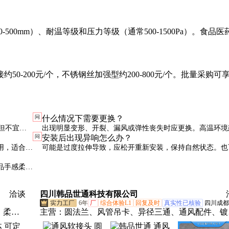
0-500mm）、耐温等级和压力等级（通常500-1500Pa）。食品
-200元/个，不锈钢丝加强型约200-800元/个。批量采购可享
问
什么情况下需要更换？
，但不宜超
出现明显变形、开裂、漏风或弹性丧失时应更换。高温环境建
问
安装后出现异响怎么办？
5年强制更换。
用，适合一
可能是过度拉伸导致，应松开重新安装，保持自然状态。也
内部脱层，需更换。
品手感柔
洽谈
四川韩品世通科技有限公司
6年
厂
综合体验L1
回复及时
真实性已核验
四川成都
、柔性
主营：
圆法兰、风管吊卡、异径三通、通风配件、镀
加码、镀锌风管、卡条卡码、风管弯头、虾米弯头