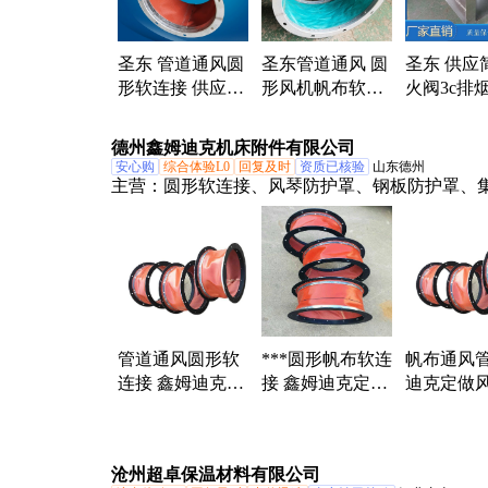
化箱、初中效风机箱
圣东 管道通风圆
圣东管道通风 圆
圣东 供应
形软连接 供应风
形风机帆布软连
火阀3c排
机帆布软 连接
接 耐高温可伸缩
钢防爆镀
动电动
德州鑫姆迪克机床附件有限公司
安心购
综合体验L0
回复及时
资质已核验
山东德州
主营：
圆形软连接、风琴防护罩、钢板防护罩、
屑机
管道通风圆形软
***圆形帆布软连
帆布通风管
连接 鑫姆迪克供
接 鑫姆迪克定做
迪克定做
应风机帆布软连
通风软管
布软连接-
接
形软连接
沧州超卓保温材料有限公司