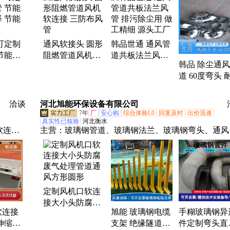
可定制
通风软接头 圆形
韩品世通 通风管
节能通
阻燃管道风机软
道共板法兰风管
韩品 除尘通
节能效
连接 三防布风管
排污除尘用 做工
道 60度弯头 
精细 源头工厂
防腐蚀 烟囱
配件 加工厂家
洽谈
河北旭能环保设备有限公司
7年
厂
安心购
综合体验L0
回复及时
出价迅速
真实性已核验
河北衡水
软连
主营：
玻璃钢管道、玻璃钢法兰、玻璃钢弯头、通风
布圆形
道、玻璃钢蝶阀、玻璃钢污水池盖板、玻璃钢生物滤
防护
池、玻璃钢除臭箱、玻璃钢储罐、玻璃钢角钢、玻璃
铠甲式
方管、玻璃钢圆管、玻璃钢风管、玻璃钢排水管、玻
保护
钢止回阀、有机玻璃钢风管、污水池盖板、玻璃钢拱
定制风机口软连
盖板、玻璃钢异形件
接大小头防腐废
软连接
旭能 玻璃钢电缆
手糊玻璃钢异
气处理管道通风
伸缩通
支架 绝缘隧道支
件定制弯头直
方形圆形