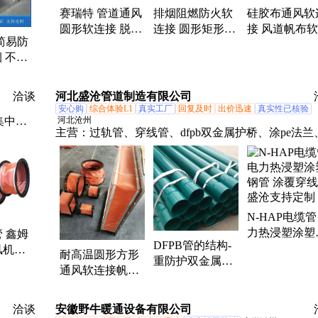
赛瑞特 管道通风
排烟阻燃防火软
硅胶布通风软
圆形软连接 脱硫
连接 圆形矩形通
接 风道帆布
简易防
脱硝膨胀节 加工
风软接 支持定制
接 圆形伸缩
烟 不锈
定制
风管
锌板手
洽谈
河北盛沧管道制造有限公司
安心购
综合体验L1
真实工厂
回复及时
出价迅速
真实性已核验
集中排
河北沧州
主营：
过轨管、穿线管、dfpb双金属护桥、涂pe法兰
ep法兰、电力钢管、凃塑钢管、涂塑弯头、双金属护
桥、喷塑法兰、涂塑钢管、热浸塑钢管、热浸塑穿线
管、给水涂塑复合钢管、涂塑复合钢管、涂塑复合管
电力涂塑钢管、N-hap热浸塑钢管、双金属护桥管、
N-HAP电缆管
塑电力穿线管、电缆穿线管、聚乙烯涂氟钢管、热浸
力热浸塑涂塑
 鑫姆
电缆穿线管、涂塑钢质线缆套管、环氧树脂涂塑钢管
DFPB管的结构-
管 涂覆穿线管
风机帆
耐高温圆形方形
重防护双金属护
沧支持定制
防火圆
通风软连接帆布
桥 热浸塑钢质线
头
高温风机排烟帆
缆保护管
布风管
洽谈
安徽野牛暖通设备有限公司