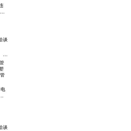
连
软连
式通
洽谈
、涂
、
热浸
 电
塑
钢
 盛
洽谈