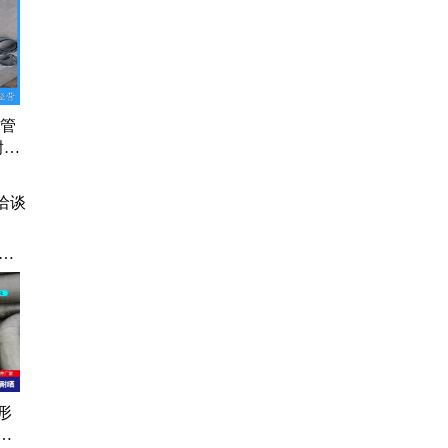
风管
耐碱
风管
洽谈
管
钢
璃
形
形
径