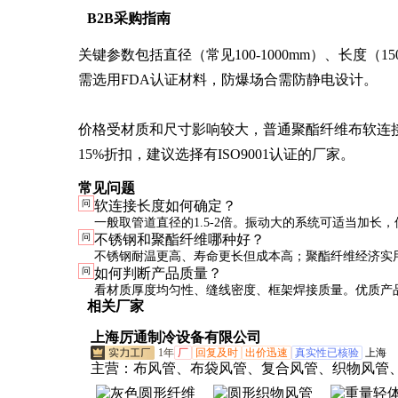
B2B采购指南
关键参数包括直径（常见100-1000mm）、长度（15
需选用FDA认证材料，防爆场合需防静电设计。

价格受材质和尺寸影响较大，普通聚酯纤维布软连接约50
15%折扣，建议选择有ISO9001认证的厂家。
常见问题
问
软连接长度如何确定？
一般取管道直径的1.5-2倍。振动大的系统可适当加长
问
不锈钢和聚酯纤维哪种好？
过直径的3倍，否则可能产生共振。
不锈钢耐温更高、寿命更长但成本高；聚酯纤维经济实
问
如何判断产品质量？
般场合。高温高腐蚀环境推荐不锈钢。
看材质厚度均匀性、缝线密度、框架焊接质量。优质产
相关厂家
韧，无刺激性气味。
上海厉通制冷设备有限公司
1年
厂
回复及时
出价迅速
真实性已核验
上海
主营：
布风管、布袋风管、复合风管、织物风管
风管、保温风管、纤维织物风管