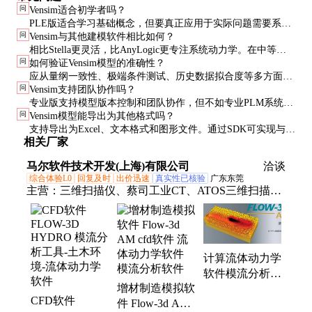
问
Vensim适合初学者吗？
PLE版适合学习基础概念，但要真正应用于实际问题需要系统
问
Vensim与其他建模软件相比如何？
学习系统动力学理论。建议结合《商业动力学》等教材使用。
相比Stella更灵活，比AnyLogic更专注系统动力学。在中等复
问
如何验证Vensim模型的准确性？
杂度系统建模中表现优异，但超大型系统可能需要专业编程工
应从量纲一致性、极端条件测试、历史数据拟合度等多方面验
具。
问
Vensim支持团队协作吗？
证。敏感性分析可识别关键假设。
专业版支持模型版本控制和团队协作，但不如专业PLM系统完
问
Vensim模型能导出为其他格式吗？
善。大型项目需建立规范的模型管理流程。
支持导出为Excel、文本格式和图形文件。通过SDK可实现与其
相关厂家
他软件的集成，但需要一定的编程知识。
马尔软件技术开发(上海)有限公司
洽谈
综合体验L0
回复及时
出价迅速
真实性已核验
广东东莞
主营：
三维扫描仪、蔡司工业CT、ATOS三维扫描
仪、模流分析软件、Alicona表面量测仪、三坐标、蔡
司三维扫描仪、3D打印机、三坐标测量机、数控机床
加工、3D扫描服务、3D打印服务、刀具检测、飞秒
纹理加工、3D抄数
计算流体动力学
软件模流分析软
增材制造模拟软
件Flow 3D流体
CFD软件
件 Flow-3d AM
力学仿真冲压模