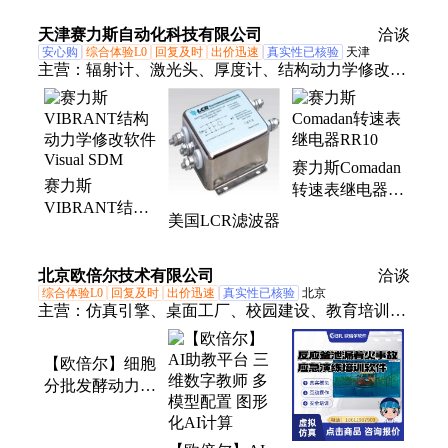
原厂经销商，售
后技术支持
后服务-北京睿
后服务-北京睿
天津赛力斯自动化科技有限公司
驰科技
洽谈
驰科技
安心购
综合体验L0
回复及时
出价迅速
真实性已核验
天津
主营：
辐射计、激光头、厚度计、结构动力学修改软
件、分析仪、速率计、监测仪、风速计、脱水泵、消
音器、隔膜泵、压力盖、编码器、减速机、脚手架、
振动器、激光镜、止回阀、变速箱、水分仪、电机、
传感器、变压器、阀门、电磁阀
赛力斯Comadan
赛力斯
转速表继电器
VIBRANT结构
RR10
美国LCR滤波器
动力学修改软件
Visual SDM
北京欧倍尔技术有限公司
洽谈
综合体验L0
回复及时
出价迅速
真实性已核验
北京
主营：
仿真引擎、桌面工厂、校园建设、教育培训系
统、虚拟仿真软件、食品仿真软件、仿真实验室软
件、气相色谱仪
【欧倍尔】细胞