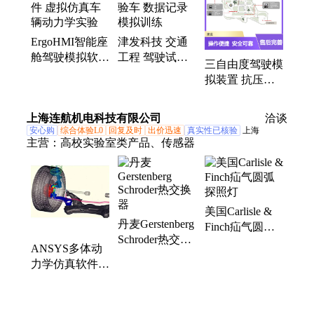
ErgoHMI智能座
津发科技 交通
舱驾驶模拟软件
工程 驾驶试验
三自由度驾驶模
虚拟仿真车辆动
车 数据记录 模
拟装置 抗压强
力学实验
拟训练
度优越 数据指
标全面 安全低
上海连航机电科技有限公司
洽谈
风险
安心购
综合体验L0
回复及时
出价迅速
真实性已核验
上海
主营：
高校实验室类产品、传感器
美国Carlisle &
丹麦Gerstenberg
Finch疝气圆弧
Schroder热交换
探照灯
ANSYS多体动
器
力学仿真软件
Ansys Motion