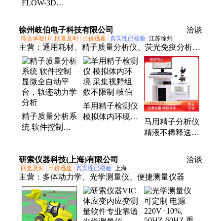
FLOW-3D
cfd软件 流体动
拟
HYDRO 模流分
力学软件 模流
析工具-土木环
分析软件
徐州岐伯电子科技有限公司
洽谈
境-流体动力学
综合体验L0
回复及时
出价迅速
真实性已核验
江苏徐州
软件
主营：
通用耗材、精子质量分析仪、荧光免疫分析
仪、精子质量分析系统、全自动精子分析仪、精子形
态染色液
羊用精子检测仪
精子质量分析系
模拟体内环境
马用精子分析仪
统 软件控制显
采集视野组数不
精液不稀释送检
微全自动平台，
限制 岐伯
内置存储功能保
轨迹动力学分析
存记录 岐伯
研索仪器科技(上海)有限公司
洽谈
回复及时
出价迅速
真实性已核验
上海
主营：
多体动力学、光学测量仪、便捷测量仪器