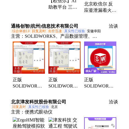
【欧倍尔】AI
分批发酵动力学
北京欧倍尔 反
助教平台 三维
虚拟仿真实验软
应釜泄漏着火事
数字教师 多模
件
故应急演练培训
型配置 图形化
软件 化工培训
通格创智(杭州)信息技术有限公司
AI计算
洽谈
虚拟仿真
综合体验L0
回复及时
出价迅速
真实性已核验
安徽阜阳
主营：
SOLIDWORKS、产品数据管理、
SOLIDWORKS代理商、SOLIDWORKS正版软件、
SOLIDWORKS企业版、Minitab、SOLIDWORKS
PDM、SOLIDWORKS培训、abaqus、参数化设计、
自动化工具、ABAQUS仿真、SolidCAM、
Mastercam、Altium、电磁场仿真 CST
正版
正版
正版
SOLIDWORKS
SOLIDWORKS
SOLIDWORKS
达索官方授权
达索授权 流体
代理商通格创智
流体动力学仿真
动力学仿真软件
流体动力学仿真
北京津发科技股份有限公司
洽谈
与特征建模软件
培训认证服务
与装配体设计软
回复及时
真实性已核验
北京
件
主营：
便携式眼动仪