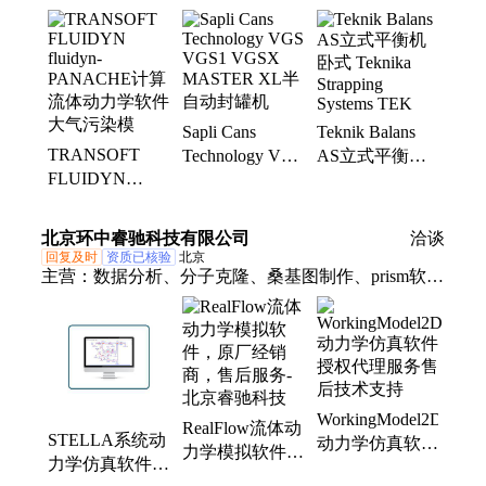
Technol
风速计、冷却塔、连轴器、维修台、弧焊机、升降
机、电磁阀、缩空气、安全帽、燃烧器、安全带、数
控铣、雕刻机、密封圈、钙化炉、电子秤、挤出机、
混合机、泥浆泵、深度计
Sapli Cans
Teknik Balans
TRANSOFT
Technology VGS
AS立式平衡机
FLUIDYN
VGS1 VGSX
卧式 Teknika
fluidyn-
MASTER XL半
Strapping
PANACHE计算
自动封罐机
Systems TEK
北京环中睿驰科技有限公司
洽谈
流体动力学软件
回复及时
资质已核验
北京
大气污染模
主营：
数据分析、分子克隆、桑基图制作、prism软
件、制作软件、模拟软件、报告软件、元分析软件、
水质模型系统、定性分析软件、实验设计软件、处置
评估软件、决策分析软件、样本量计算软件、地质绘
图工具
WorkingModel2D
RealFlow流体动
STELLA系统动
动力学仿真软件
力学模拟软件，
力学仿真软件，
授权代理服务售
原厂经销商，售