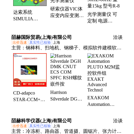
研索仪器VIC体
达索系统
光学测量仪 可
应变内应变测量
SIMULIA
定制 电源
软件专业靠谱
SIMPACK机电
220V+10%,
光学测量仪
系统运动学/ 动
50HZ-60HZ 重
皕赫国际贸易(上海)有限公司
洽谈
力学仿真分析软
量15kg 型号R-8
出价迅速
真实性已核验
上海
件
主营：
钢棒料、扫地机、钢梯子、模拟软件建模软
件、分析仪、气动泵、缝纫机、热熔胶、发送器、清
扫机、取样泵、减速机、测量仪、锂电池、轴铣床、
致动器、逃生灯、高压釜、止逆阀、车间起、润滑
器、粉碎机、翻转门、防雷盒、热电偶、扫描仪
Harrison
CD-adapco
EXAKOM
Silverdale DGH
STAR-CCM+
Automation
DMK CNUT
Simulation
PLUTO M2M监
ECS COM
STAR-CAST计
控软件组
SPFC RSH螺纹
算流体动力学软
皕赫科学仪器(上海)有限公司
洽谈
EXAKT
嵌件按
件分
出价迅速
真实性已核验
上海
Advanced
主营：
冷冻柜、路由器、管道摄、圆锯片、张力计、