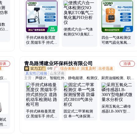
气回收检测仪、负氧离子检测、微生物快速检测、油烟检测、大气采
室仪器
样器、超声波明渠流量计、恒温恒湿称重系统、个人防护包、离心
机、蓝牙、光泽度仪、摇床、声校准器、声级计、分析仪、单人防护
装备、移动执法包、采样设备、气体、水质
值数
353电
便携式六合一气体
交流功
检测仪NO臭氧ETO
手持式林格曼黑度
四合一气体检测仪
氯气二氧化氮PH3
仪 黑烟车手 持式抓
可燃气硫化氢氧气
分析仪
拍仪 道路机动车检
NH3气体测试仪
测站 路检可用
青岛路博建业环保科技有限公司
洽谈
洽谈
速
6年
厂
综合体验L0
回复及时
出价迅速
真实性已核验
山东济南
吹仪、
主营：
声级计、智能红外、静电能谱、检测仪、厨房油烟检测、职业
称重系
卫生、水质自动、生物安全柜、电子流量计、水质采样器、红外测温
尘烟气
仪、烟气测试仪、气体分析仪、烟尘采样器、明渠流量计、微生物采
北京踏
样器、气溶胶采样器
采用五氧化二磷传
手持式林格曼黑度
固定式二甲苯检测
感器LB-300Y型电
仪 黑烟车手 持式抓
仪 单一气体探测报
解式微量水分析仪
测试
拍仪 道路机动车检
警器 防爆式C8H10
粘性测
测站 路检可用
气体分析仪
裂力测