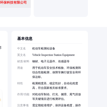
环保科技有限公司
青岛路博
基本信息
部
中文名
机动车检测站设备
英文名
Vehicle Inspection Station Equipment
材质/材料
钢材、电子元器件、传感器等
。
用途
用于机动车安全技术检验、环保检测和
综合性能检测，保障车辆行驶安全和环
保达标。
特性
检测精度高，稳定性好，自动化程度
高，符合国家相关标准要求。
作用/功能
对机动车制动、灯光、侧滑、尾气排放
等关键项目进行检测评估。
注意事项
需定期校准维护，保持设备精度，操作