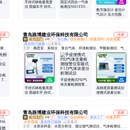
规格 各
手持式林格曼黑度
固定式四合一气体
校准
仪 黑烟车手 持式抓
检测仪NH3 ETO磷
数字微压计 差压计
拍仪 道路机动车检
化氢氰化氢气体浓
气压计 压力范围：
测站 路检可用
度分析仪
0-34.47Kp 具有数据
保持功能
青岛路博建业环保科技有限公司
洽谈
洽谈
速
6年
厂
安心购
综合体验L1
回复及时
出价迅速
真实性已核验
山东青岛
检测
主营：
梅思安、多组分、复合气体、环境检测仪、甲醛检测仪、气体
质分析
检测仪、油气回收检测仪、粉尘采样器、气体探测器、烟气分析仪、
便携式流速、红外测温仪、非甲烷总烃
尘检
 TSP
手提便携式PID气
仪
体含量检测报警仪
手持式林格曼黑度
高精度尿素测试仪
泵吸式P I D气体浓
仪 黑烟车手 持式抓
便携式尿素分析仪
度分析测试仪
拍仪 道路机动车检
在线式尿素监测仪
测站 路检可用
青岛路博建业环保科技有限公司
洽谈
洽谈
青岛
6年
厂
安心购
综合体验L1
真实工厂
回复及时
作站、
出价迅速
真实性已核验
山东青岛
主营：
水质采样器、水质分析仪、烟尘烟气测试仪、气体检测仪、油
温恒湿