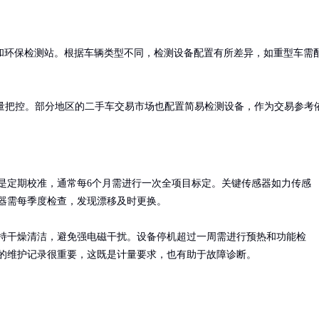
和环保检测站。根据车辆类型不同，检测设备配置有所差异，如重型车需
质量把控。部分地区的二手车交易市场也配置简易检测设备，作为交易参考
是定期校准，通常每6个月需进行一次全项目标定。关键传感器如力传感
器需每季度检查，发现漂移及时更换。

持干燥清洁，避免强电磁干扰。设备停机超过一周需进行预热和功能检
的维护记录很重要，这既是计量要求，也有助于故障诊断。