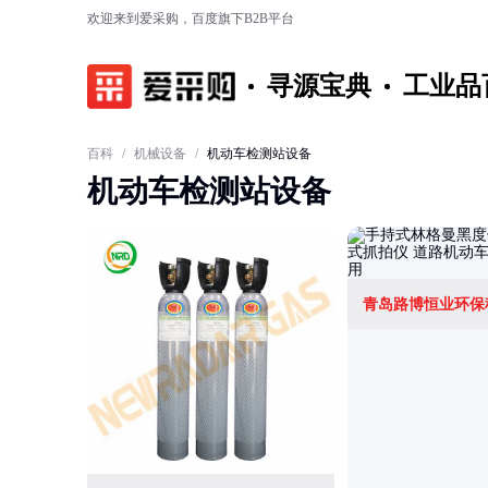
欢迎来到爱采购，百度旗下B2B平台
寻源宝典
工业品
百科
/
机械设备
/
机动车检测站设备
机动车检测站设备
青岛路博恒业环保