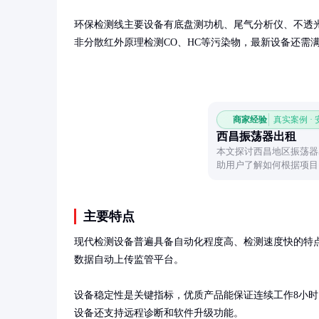
环保检测线主要设备有底盘测功机、尾气分析仪、不透光
非分散红外原理检测CO、HC等污染物，最新设备还需满
商家经验
真实案例 ·
西昌振荡器出租
本文探讨西昌地区振荡器
助用户了解如何根据项目
主要特点
现代检测设备普遍具备自动化程度高、检测速度快的特点
数据自动上传监管平台。

设备稳定性是关键指标，优质产品能保证连续工作8小时
设备还支持远程诊断和软件升级功能。