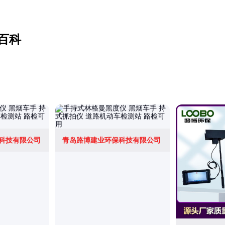
百科
科技有限公司
青岛路博建业环保科技有限公司