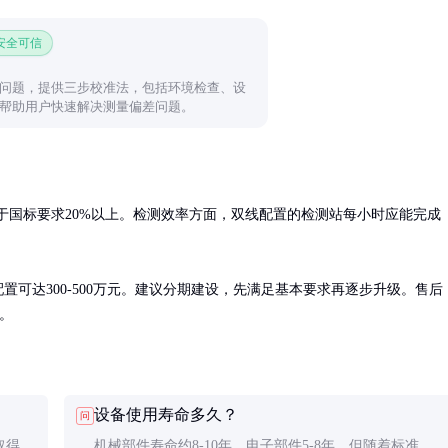
 安全可信
问题，提供三步校准法，包括环境检查、设
帮助用户快速解决测量偏差问题。
于国标要求20%以上。检测效率方面，双线配置的检测站每小时应能完成
配置可达300-500万元。建议分期建设，先满足基本要求再逐步升级。售后
。
设备使用寿命多久？
问
取得
机械部件寿命约8-10年，电子部件5-8年。但随着标准更