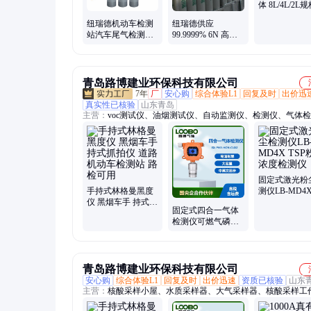
体 8L/4L/2L
类仪器报警器
纽瑞德机动车检测
纽瑞德供应
专用
站汽车尾气检测标
99.9999% 6N 高纯
准气体 高低标标气
氦气 He 现货 全国
配送 半导体制造载
气
青岛路博建业环保科技有限公司
7年
厂
安心购
综合体验L1
回复及时
出价迅
真实性已核验
山东青岛
主营：
voc测试仪、油烟测试仪、自动监测仪、检测仪、气体
仪、环境检测仪、油烟分析仪、油烟监测仪、大气采样器、水
仪、烟气分析仪、明渠流量计、水质采样器
固定式激光粉
手持式林格曼黑度
测仪LB-MD4X
仪 黑烟车手 持式抓
粉尘浓度检测
固定式四合一气体
拍仪 道路机动车检
检测仪可燃气磷化
测站 路检可用
氢氰化氢CLO2气体
浓度分析仪
青岛路博建业环保科技有限公司
安心购
综合体验L1
回复及时
出价迅速
资质已核验
山东
主营：
核酸采样小屋、水质采样器、大气采样器、核酸采样工
气体检测仪、水质检测仪、voc气体检测仪、激光粉尘仪、恒