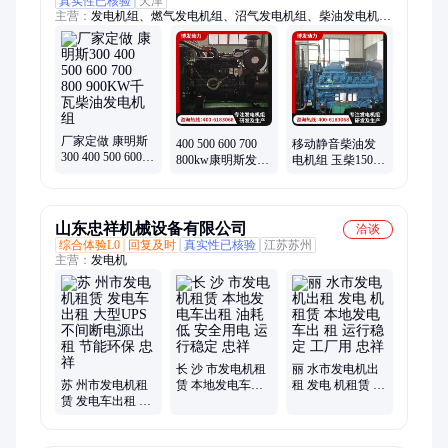
真实性已核验
天津
主营：
发电机组、燃气发电机组、沼气发电机组、柴油发电机
组、静音箱发电机组、高压发电机组、柴油水泵机组
厂家定做 康明斯
400 500 600 700
移动静音柴油发
300 400 500 600
800kw康明斯发电
电机组 玉柴1500
700 800 900KW千
机组 噪音低 三相
千瓦三相交流同
瓦柴油发电机组
无刷发电机工厂
步无刷发电机
山东忠祥机械设备有限公司
洽谈
综合体验L0
回复及时
真实性已核验
江苏苏州
主营：
发电机
长 沙 市发电机租
丽 水市发电机出
苏 州市发电机租
赁 本地发电车出
租 发电 机租赁 本
赁 发电车出租 大
租 油耗低 安全用
地发电车出 租 运
型UPS不间断电源
电 运行稳定 忠祥
行稳定 工厂用 忠
出 租 节能环保 忠
祥