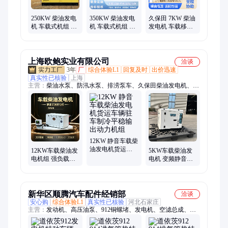
250KW 柴油发电
350KW 柴油发电
久保田 7KW 柴油
机 车载式机组 工
机 车载式机组 工
发电机 车载移动
程运输车辆移动
程运输车辆移动
式 工程抢修车辆
发电设备
发电设备
备用发电机组
上海欧鲍实业有限公司
洽谈
3年
厂
综合体验L1
回复及时
出价迅速
真实性已核验
上海
主营：
柴油水泵、防汛水泵、排涝泵车、久保田柴油发电机、洋
马柴油发电机、五十铃柴油发电机、车载柴油发电机、高原柴油
发电机、柴油发电机、康明斯柴油发电机、10kw柴油发电机、
20kw柴油发电机、15kw柴油发电机、30kw柴油发电机、50kw柴
油发电机、发电电焊机、久保田发电机、大泽动力发电机、洋马
发电机、五十铃发电机、100kw柴油发电机、移动照明灯塔、柴
油照明灯塔、自装卸排水方舱、管道焊机
12KW 静音车载柴
油发电机货运车
12KW车载柴油发
5KW车载柴油发
辆驻车制冷平稳
电机组 强负载耐
电机 变频静音移
输出动力机组
用机身 抢险车辆
动式电源 房车货
配套 噪音55分贝
车专用 户外出行
以内
应急
新华区顺腾汽车配件经销部
洽谈
安心购
综合体验L1
真实性已核验
河北石家庄
主营：
发动机、高压油泵、912铜螺堵、发电机、空滤总成、水
温传感器、12v912启动机