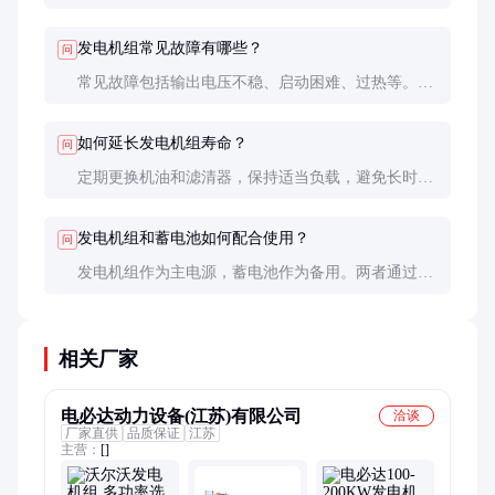
期维护保养也能有效降低运行噪音。
发电机组常见故障有哪些？
问
常见故障包括输出电压不稳、启动困难、过热等。多
因维护不当或过载运行导致，定期保养可大幅减少故
障率。
如何延长发电机组寿命？
问
定期更换机油和滤清器，保持适当负载，避免长时间
超负荷运行。储存时注意防潮，定期启动运行。
发电机组和蓄电池如何配合使用？
问
发电机组作为主电源，蓄电池作为备用。两者通过智
能切换装置联动，确保供电连续性。配置时需考虑蓄
电池容量和充电时间。
相关厂家
电必达动力设备(江苏)有限公司
洽谈
厂家直供
品质保证
江苏
主营：
[]