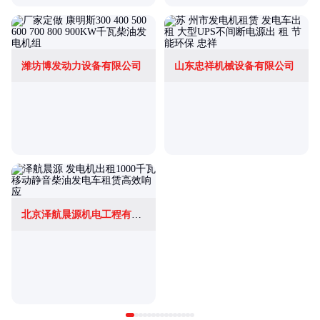
潍坊博发动力设备有限公司
山东忠祥机械设备有限公司
北京泽航晨源机电工程有限公司