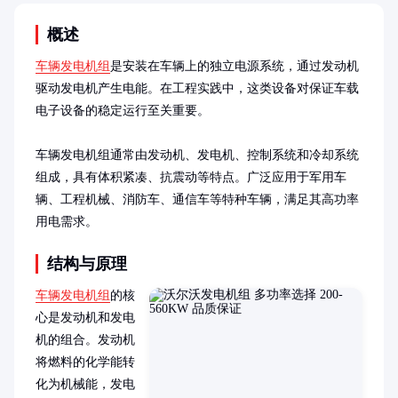
概述
车辆发电机组
是安装在车辆上的独立电源系统，通过发动机
驱动发电机产生电能。在工程实践中，这类设备对保证车载
电子设备的稳定运行至关重要。

车辆发电机组通常由发动机、发电机、控制系统和冷却系统
组成，具有体积紧凑、抗震动等特点。广泛应用于军用车
辆、工程机械、消防车、通信车等特种车辆，满足其高功率
用电需求。
结构与原理
车辆发电机组
的核
心是发动机和发电
机的组合。发动机
将燃料的化学能转
化为机械能，发电