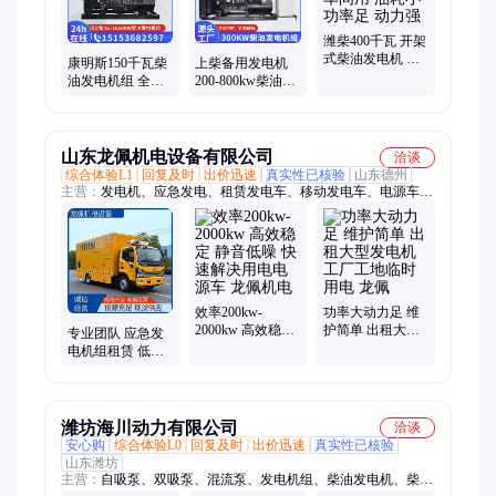
潍柴400千瓦 开架
式柴油发电机 工
康明斯150千瓦柴
上柴备用发电机
程设备车间用 油
油发电机组 全展
200-800kw柴油发
耗小 功率足 动力
电气 应急备用电
电机组 应急电源
强
欢迎来电订购
山东龙佩机电设备有限公司
洽谈
综合体验L1
回复及时
出价迅速
真实性已核验
山东德州
主营：
发电机、应急发电、租赁发电车、移动发电车、电源车、
工程供电
效率200kw-
功率大动力足 维
2000kw 高效稳定
护简单 出租大型
专业团队 应急发
静音低噪 快速解
发电机 工厂工地
电机组租赁 低油
决用电电源车 龙
临时用电 龙佩
耗高功率 低耗省
佩机电
油 龙佩机电
潍坊海川动力有限公司
洽谈
安心购
综合体验L0
回复及时
出价迅速
真实性已核验
山东潍坊
主营：
自吸泵、双吸泵、混流泵、发电机组、柴油发电机、柴油