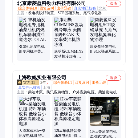
北京康菱盈科动力科技有限公司
洽谈
综合体验L0
回复及时
出价迅速
真实性已核验
北京
主营：
发电机脱硝装置、SCR脱硝系统、尾气净化器
引擎机油发电机
康菱盈科发电机
组专用机油柴油
康明斯CUMMINS
组SCR脱硝系统
机内燃机车辆润
发动机冷却液 美
瓦斯气发电机氮
滑油 道达尔
国顶峰PEAK 大功
氧化物治理
TOTAL
率柴油机防冻液
上海欧鲍实业有限公司
洽谈
3年
厂
综合体验L1
回复及时
出价迅速
真实性已核验
上海
主营：
柴油水泵、防汛应急物资、户外应急电源、柴油发电机、
汽油发电机、柴油发电电焊机、移动照明灯塔发电机、船用发电
机、高原发电机、车载发电机、进口发电机、久保田动力发电
机、洋马动力发电机、五十铃动力发电机、静音发电机、小型柴
油发电机、30kw柴油发电机、船用柴油发电机、自装卸柴油发
电机、移动照明灯塔、1000方柴油水泵、多功能柴油电焊机、照
明灯塔、自装卸方舱、10寸柴油水泵
大泽车载30kw柴
12kw车载静音柴
10kw柴油发电机
油发电机组 特种
油发电机组 特种
牵引式7米9米液