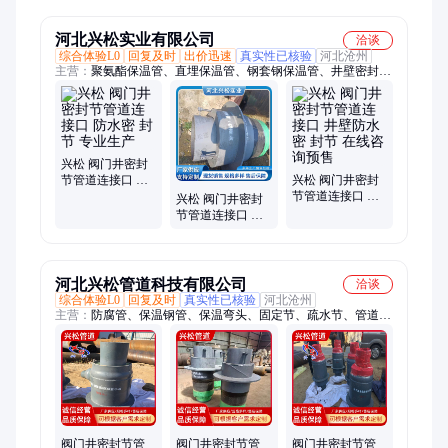
波纹补偿器
回转盖
河北兴松实业有限公司
洽谈
综合体验L0
回复及时
出价迅速
真实性已核验
河北沧州
主营：
聚氨酯保温管、直埋保温管、钢套钢保温管、井壁密封、
固定节、疏水节、防腐钢管、补偿器、管托、钢套钢弯头
兴松 阀门井密封
节管道连接口 防
兴松 阀门井密封
水密 封节 专业生
节管道连接口 井
兴松 阀门井密封
产
壁防水密 封节 在
节管道连接口 防
线咨询预售
水密 封节 细工制
造
河北兴松管道科技有限公司
洽谈
综合体验L0
回复及时
真实性已核验
河北沧州
主营：
防腐管、保温钢管、保温弯头、固定节、疏水节、管道疏
水节、保温管件、滑动支架、蒸汽管道、滑动管托、隔热管托、
防腐钢管、补偿器、方形补偿器、涂塑钢管、直埋热力管道、固
定支架、隔热导向管托、埋地滑动支架、埋地聚氨酯保温管、钢
套钢复合保温钢管、大口径卷管、大口径热力管道、蒸汽钢套钢
保温钢管、地埋保温钢管
阀门井密封节管
阀门井密封节管
阀门井密封节管