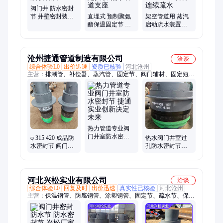
阀门井 防水密封
节 井壁密封装置
直埋式 预制聚氨
架空管道用 蒸汽
非金属波纹材质
酯保温固定节 圆
启动疏水装置
316L
方形固定挡板 热
PN25 DN200 组合
水管道支座
件 连续疏水
沧州捷通管道制造有限公司
洽谈
综合体验L0
出价迅速
资质已核验
河北沧州
主营：
排潮管、补偿器、蒸汽管、固定节、阀门辅材、固定短
节、防雨帽、预制管、保温管、无热桥、输送管、疏水管、针刺
毯、钢套钢、排潮装置、泡沫塑料、捷通管道、拖拉管道、保温
钢管、埋地弯头、疏水装置、热水管道、管道顶管、架空管道、
地埋管道
热力管道专业阀
门井室防水密封
φ 315 420 成品防
热水阀门井室过
节 捷通实业创新
水密封节 阀门井
孔防水密封节成
决定未来
室密封装置 捷通
品捷通焊接做法
精心制作
河北兴松实业有限公司
洽谈
综合体验L0
回复及时
出价迅速
真实性已核验
河北沧州
主营：
保温钢管、防腐钢管、涂塑钢管、固定节、疏水节、保温
管件、管托、螺旋钢管、补偿器、直埋补偿器、钢套钢保温钢
管、波纹补偿器、保温伸缩器、预制聚氨酯直埋保温管、排水涂
塑钢管、钢套钢保温补偿弯头、导向支架、预制直埋聚氨酯保温