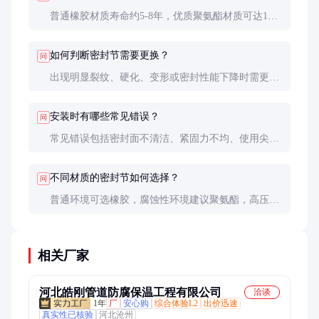
普通橡胶材质寿命约5-8年，优质聚氨酯材质可达10
年以上。实际寿命受环境条件、安装质量和使用频率
影响。
如何判断密封节需要更换？
问
出现明显裂纹、硬化、变形或密封性能下降时需更
换。定期检查时可用水压测试验证密封效果。
安装时有哪些常见错误？
问
常见错误包括密封面不清洁、紧固力不均、使用尖锐
工具安装等。这些都会影响密封效果和使用寿命。
不同材质的密封节如何选择？
问
普通环境可选橡胶，腐蚀性环境建议聚氨酯，高压力
环境需不锈钢加固。根据具体使用条件和预算综合考
量。
相关厂家
河北皓刚管道防腐保温工程有限公司
洽谈
1年
厂
安心购
综合体验L2
出价迅速
真实性已核验
河北沧州