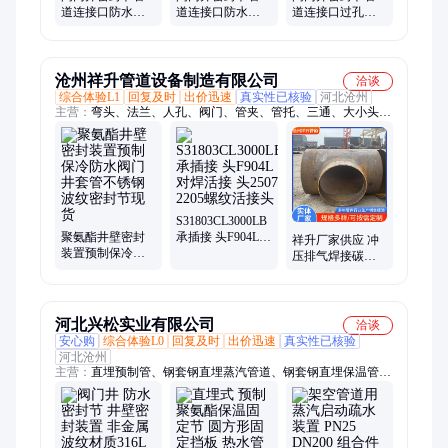
道连接口防水密
道连接口防水密
道连接口过孔防
封节在线咨询预
封装置库存充足
水密封装置货源
售
稳定
沧州祥升管道设备制造有限公司
洽谈
综合体验L1
回复及时
出价迅速
真实性已核验
河北沧州
主营：
弯头、法兰、人孔、阀门、管夹、管托、三通、大小头、
支吊架、电厂配件
S31803CL3000LB
聚氨酯井壁密封
承插接 头F904L对
祥升厂家供应 冲
装置预制保冷防
焊活接 头2507
压排气焊接碳钢
水阀门井套管不
2205螺纹活接头
异径 等径三通 可
锈钢波纹密封节
图纸定做
现货
河北兴松实业有限公司
洽谈
安心购
综合体验L0
回复及时
出价迅速
真实性已核验
河北沧州
主营：
直埋预制管、钢套钢直埋蒸汽管道、钢套钢直埋保温管、
钢套钢疏水节、聚氨酯直埋保温管、聚氨酯预制直埋保温管、架
空疏水装置、钢套钢固定支架、钢套钢出地弯头