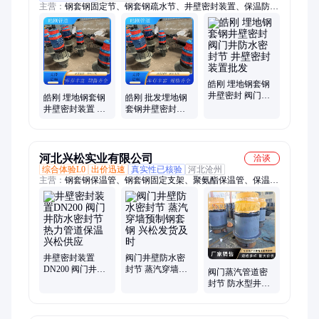
主营：
钢套钢固定节、钢套钢疏水节、井壁密封装置、保温防水
端封、钢套钢蒸汽保温管、钢套钢保温补偿器
皓刚 埋地钢套钢
井壁密封 阀门井
皓刚 埋地钢套钢
皓刚 批发埋地钢
防水密封节 井壁
井壁密封装置 阀
套钢井壁密封装
密封装置批发
门井防水密封节
置 阀门井防水密
封节
河北兴松实业有限公司
洽谈
综合体验L0
出价迅速
真实性已核验
河北沧州
主营：
钢套钢保温管、钢套钢固定支架、聚氨酯保温管、保温疏
水节、滑动支架、隔热支架、钢套钢弯头
井壁密封装置
阀门井壁防水密
DN200 阀门井防
封节 蒸汽穿墙预
阀门蒸汽管道密
水密封节 热力管
制钢套钢 兴松发
封节 防水型井室
道保温 兴松供应
货及时
密封波纹管 兴松
发货及时