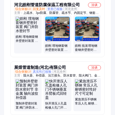
河北皓刚管道防腐保温工程有限公司
洽谈
综合体验L0
回复及时
资质已核验
河北沧州
主营：
上疏水、3pe防腐、防腐管、疏水节、内固定节、钢套
钢、皓刚管道、滑动管托、固定管托、直埋保温、钢蒸汽内、疏
水装置、蒸汽隔热、直缝钢管、固定支架、隔热管托、涂塑钢
管、导向支座、蒸汽疏水、保温弯头、出地弯头、成品管托、蒸
汽管道、导向支架、直埋隔热
皓刚 埋地钢套钢
井壁密封装置 阀
门井防水密封节
皓刚 埋地钢套钢
皓刚 批发埋地钢
井壁密封装置 阀
套钢井壁密封装
门井防水密封节
置 阀门井防水密
封节
展煜管道制造(河北)有限公司
洽谈
综合体验L0
真实性已核验
河北沧州
主营：
阻火器、补偿器、法兰接头、防水套管、阻火阀门、金属
膨胀节、直埋套筒膨胀节、蒸汽管道、燃气管道、通风管道、绝
缘法兰、电气排管、压力容器、绝缘接头、管道接头、不锈钢法
兰、阻燃型防火器、硫化气体管道、不锈钢阻火芯、气法兰阻火
器、刚性密闭钢套管
紧急泄压不锈钢
预制井壁密封装
快开泄压人孔盖
常压人孔 耐锈密
置 阀门井防水密
检修人孔门不锈
封性好 尺寸可定
封节 非金属 轴向
钢垂直吊臂板式
制