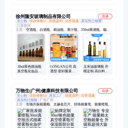
计 真空按压瓶
徐州隆安玻璃制品有限公司
洽谈
安心购
综合体验L1
回复及时
出价迅速
真实性已核验
江苏徐州
主营：
空酒瓶、白酒瓶、精油瓶、果汁瓶、350ml果酒瓶、咖啡
奶茶瓶、玻璃麻油瓶、500ml玻璃红酒瓶、化学试剂分装瓶
30ml茶色精油瓶
LONGAN公司 高
玉米油玻璃瓶 开
真空瓶化妆品玻
透型 密封酱菜瓶
模定制 高白料
璃分装瓶10ml胶
容量可定制 源头
longan玻璃 耐油性
头滴管瓶现货
工厂服务优
能较为出色
万物生(广州)健康科技有限公司
洽谈
安心购
综合体验L0
真实工厂
回复及时
出价迅速
真实性已核验
广东广州
主营：
生物共振能量舱、太赫兹芯片、经络能量笔、能量喷瓶
30m、黑科技减肥腰带、生物共振眼镜、金属佛卡、磁石能量项
链、自发热理敷贴