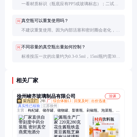
一看材质标识（瓶底应有PP5或玻璃标志）；二试按
压顺滑度；三测密封性（装满水倒置24小时检查渗
漏）；四闻异味（优质材料应无塑料味）。
真空瓶可以重复使用吗？
问
不建议重复使用。因为内部活塞和密封圈会老化，二
次使用时气密性无法保证。特别是装载不同产品时，
可能存在成分反应风险。
不同容量的真空瓶出量如何控制？
问
标准按压一次的出量约为0.3-0.5ml，15ml瓶约需30-
50次按完。部分高端型号设有旋转调节环，可精确控
制单次出量在0.1-1ml之间调节。
相关厂家
徐州峻齐玻璃制品有限公司
洽谈
2年
厂
综合体验L1
回复及时
出价迅速
真实性已核验
江苏徐州
主营：
枸杞罐、储存罐、储物罐、梨膏瓶、剁椒瓶、泡菜瓶、罐
头瓶、麻油瓶、腐乳瓶、精油瓶、组培瓶、包装瓶、白酒瓶、果
酒瓶、膏滋瓶、走珠瓶、酱菜瓶、果酱瓶、药粉瓶、培养瓶、香
油瓶、酵素瓶、药膏瓶、豆腐瓶、酸奶杯