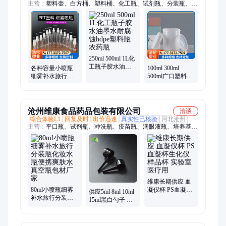
主营：
塑料壶、白方桶、塑料桶、化工瓶、试剂瓶、分装瓶、净
喷瓶、空瓶子、千林瓶、喷雾瓶、钙片瓶、样品瓶、塑料瓶、散
装酒瓶、农药瓶子、油污净瓶、洗手液瓶、清洗剂、密封桶、尿
素桶、粉剂桶、清洁剂、原料方桶、洗洁精桶、食品罐子
250ml 500ml 1L化
工瓶子胶水油墨
各种容量小喷瓶
100ml 300ml
水耐腐蚀hdpe塑料
细雾补水旅行分
500ml广口塑料瓶
瓶农药瓶
装瓶 化妆水爽肤
兽药桶 1000克粉
水真空喷雾瓶
剂瓶 蛋白粉瓶包
沧州维康食品药品包装有限公司
洽谈
综合体验L1
回复及时
出价迅速
真实性已核验
河北沧州
主营：
平口瓶、试剂瓶、冲洗瓶、疫苗瓶、滴眼液瓶、培养基
瓶、液体分装瓶、医用液体塑料瓶、培养皿、核酸检测试剂管
维康长期供应 血
80ml小喷瓶细雾
凝仪杯 PS血凝杯
供应5ml 8ml 10ml
补水旅行分装瓶
生化仪样品杯 实
15ml黑白勺子 塑
化妆水瓶便携爽
验室医疗用
料奶粉勺 固体粉
肤水真空瓶包材
末勺
厂家