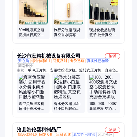
50ml乳液真空瓶
旅行分装瓶 现货
现货化妆品玻璃
便携旅行真空分
真空香水喷雾瓶
瓶子 批量真空乳
装瓶 化妆品精华
豪杰包装供应
液分装瓶 按压套
按压瓶包材
装护肤品包装
长沙市宏精机械设备有限公司
洽谈
安心购
综合体验L1
回复及时
出价迅速
真实性已核验
湖南长沙
主营：
单冲压片机、安瓿拉丝灌封机、旋转式压片机、真空负压
灌装机、全自动中药制丸机、中药材粉碎机、三维运动混合机、
包衣机糖衣机、滴丸机、全自动胶囊填充机、口服液灌封机、颗
粒包装机、轧盖机、搓盖机、粉碎机、切片机、浓缩提取机
真空负压灌装机
香水分装器 风油
100、200、400胶
适用于香水分装
精小口瓶眼药水
囊填充板 空心胶
眼药水风油精小
口服液塑料瓶 真
囊粉末手动灌装
口瓶口服液塑料
空负压灌装机
器 填充套合充填
瓶
版
沧县浩伦塑料制品厂
洽谈
综合体验L0
回复及时
出价迅速
真实性已核验
河北沧州