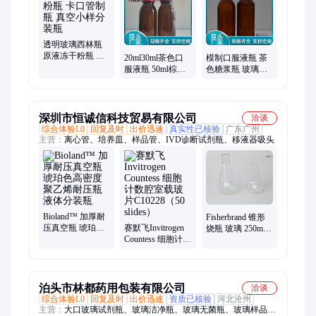
透明玻璃西林瓶
原液冻干粉瓶 卡
20ml30ml茶色口
模制口服液瓶 茶
口管制瓶 真空小
服液瓶 50ml棕色
色糖浆瓶 玻璃酵
样分装瓶
酵素瓶 遮光密封
素瓶 避光药瓶
玻璃糖浆瓶
深圳市恒诚信科技贸易有限公司
洽谈
综合体验L0
回复及时
出价迅速
真实性已核验
广东广州
主营：
离心管、培养皿、样品管、IVD诊断试剂瓶、移液器吸头
Bioland™ 加厚耐
Fisherbrand 锥形
压真空瓶 琥珀色
赛默飞Invitrogen
烧瓶 玻璃 250ml
高密度聚乙烯耐
Countess 细胞计数
25ml 广口 12个箱
压瓶 液体分装瓶
腔室载玻片
C10228（50
slides）
泊头市林都药用包装有限公司
洽谈
综合体验L0
回复及时
出价迅速
资质已核验
河北沧州
主营：
大口玻璃试剂瓶、玻璃洁净瓶、玻璃无菌瓶、玻璃样品