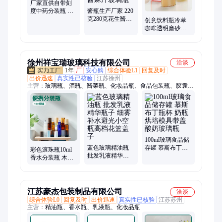
厂家直供自带刻
度中药分装瓶 密
酱瓶生产厂家 220
封真空燕窝泡酒
克280克花生酱瓶
创意饮料瓶冷萃
分
铁盖 黄豆酱瓶芝
咖啡透明磨砂玻
麻酱麻汁玻璃瓶
璃瓶扁方小酒瓶
白酒瓶空瓶250ml
徐州祥宝瑞玻璃科技有限公司
洽谈
1年
厂
安心购
综合体验L1
回复及时
出价迅速
真实性已核验
江苏徐州
主营：
玻璃瓶、酒瓶、酱菜瓶、化妆品瓶、食品包装瓶、胶囊
瓶、香薰瓶、饮料瓶、橄榄油瓶、燕窝瓶、膏霜瓶、洗手液瓶、
喷雾瓶、咖啡瓶、奶瓶、精油瓶、储物罐、蜡烛杯、水杯
100ml玻璃食品储
蓝色玻璃精油瓶
存罐 慕斯布丁瓶
彩色滚珠瓶10ml
批发乳液精华瓶
杯 奶瓶烘培模具
香水分装瓶 木纹
子 细雾补水避光
带盖酸奶玻璃瓶
盖透明真空带盖
小空瓶高档花篮
走珠精油瓶
盖子
江苏豪杰包装制品有限公司
洽谈
综合体验L0
回复及时
出价迅速
真实性已核验
江苏苏州
主营：
精油瓶、香水瓶、乳液瓶、化妆品瓶