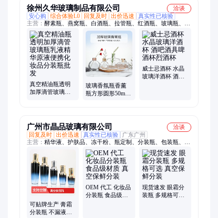
徐州久华玻璃制品有限公司
洽谈
安心购
综合体验L0
回复及时
出价迅速
真实性已核验
主营：
酵素瓶、燕窝瓶、白酒瓶、拉管瓶、红酒瓶、玻璃瓶、果
汁瓶、眼霜瓶、酱菜瓶、冷泡茶瓶、酱油瓶、冰酒瓶、钻石花
瓶、酒瓶定制、口服液瓶、果酱瓶、玻璃药瓶、橄榄油瓶、化妆
品瓶、辣椒酱瓶、白瓷酒瓶、10ml喷雾瓶、蜂蜜瓶、玻璃烛杯、
饮料玻璃杯
威士忌酒杯 水晶
玻璃洋酒杯 酒吧
真空精油瓶透明
酒具啤酒杯烈酒
玻璃香氛瓶香薰
加厚滴管玻璃瓶
杯
瓶方形圆形50ml
乳液精华原液便
100ml 无火香薰挥
携化妆品分装瓶
发瓶香水玻璃瓶
批发
广州市晶品玻璃有限公司
洽谈
回复及时
出价迅速
真实性已核验
广东广州
主营：
精华液、护肤品、冻干粉、瓶定制、分装瓶、包装瓶、化
妆瓶、西林瓶、玻璃瓶、安瓶包装、化妆分装、分装容器、玻璃
安瓶、原液储存瓶、精华原液瓶、化妆品安瓶瓶、美妆小样、玻
璃容器、小样包装、美妆包装、铝塑封口、医美用品、日化包
装、化妆品包材、高硼硅玻璃
OEM 代工 化妆品
现货速发 眼霜分
分装瓶 食品级材
装瓶 多规格可选
质 真空保鲜分装
真空保鲜分装
可贴牌生产 膏霜
分装瓶 不漏液设