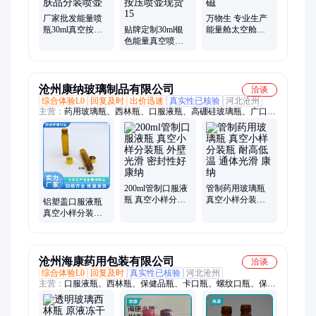
厂家批发能量喷
万物生 专业生产
瓶30ml真空按压
贴牌定制30ml银
能量舱太空舱能
式细雾喷雾瓶化
色能量真空喷雾
量仓 升级双超强
妆护肤品分装喷
瓶可 保湿面部分
大旋磁
壶
装按压喷壶现货
15
沧州康纳玻璃制品有限公司
洽谈
综合体验L0
回复及时
出价迅速
真实性已核验
河北沧州
主营：
药用玻璃瓶、西林瓶、口服液瓶、高硼硅玻璃瓶、广口
瓶、精油瓶、波士顿瓶、膏霜瓶、安瓿瓶
200ml管制口服液
管制药用玻璃瓶
瓶 真空小样分装
真空小样分装瓶
铝塑盖口服液瓶
瓶 外壁光滑 密封
耐高低温 通体光
真空小样分装瓶
性好 康纳
滑 康纳
整体圆润光滑 多
种规格 康纳
沧州海康药用包装有限公司
洽谈
综合体验L0
回复及时
真实性已核验
河北沧州
主营：
口服液瓶、西林瓶、保健品瓶、卡口瓶、螺纹口瓶、保健
品玻璃瓶、口服液玻璃瓶