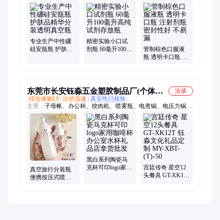
瓶、广口试剂瓶、玻璃试剂瓶、透明试剂瓶、透明液体瓶、小容
量试剂瓶、棕色广口瓶、小容量棕色玻璃瓶、棕色低硼硅螺口
瓶、低硼硅土壤采样瓶、高硼硅土壤采样瓶、大口瓶、土壤瓶、
中性硼硅玻璃瓶、中性硼硅安瓿瓶、小口试剂瓶、小容量口服液
瓶、液体瓶、香水样品瓶、香水瓶、精油瓶、输液瓶
专业生产中性硼
精密实验小口试
硅安瓿瓶 护肤品
剂瓶 60毫升100毫
管制棕色口服液
精华分装透明真
升高纯试剂存放
瓶 透明卡口瓶 注
空瓶
瓶
射剂瓶 密封性好
不易漏
东莞市长安钰淼五金塑胶制品厂(个体工
洽谈
综合体验L0
出价迅速
真实性已核验
商户)
主营：
子母帐、办公杯、绞肉机、喷雾瓶、电煮锅、电压力锅、
移动电源、蓝牙耳机、塑料大肚杯、珐琅铸铁锅、业拓展礼品、
口袋筋膜枪、锁扣保温杯、鸳鸯电火锅、六层纱毛巾被、麻小棉
四件套、便携随行吸管杯、原纱宽松防晒服、双负离子吹风机、
陶瓷内胆双饮杯
黑白系列陶瓷马
克杯可印logo家用
宫廷传奇 星空12
真空旅行分装瓶
咖啡杯办公室水
头餐具 GT-XK12T
便携按压式喷雾
杯礼品店拿货批
钰淼文化礼品定
瓶香水护肤化妆
发
制 MY-XBT-
品水乳液小样空
(T)-50
瓶子