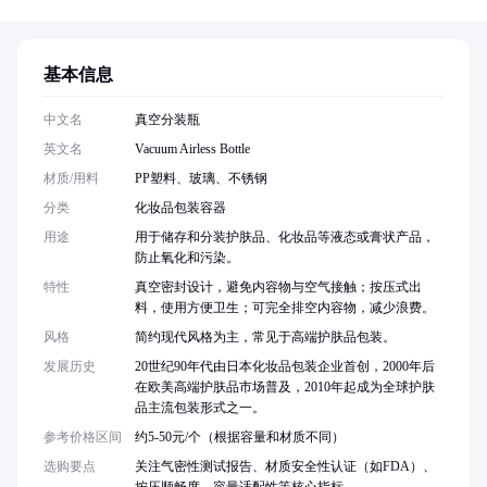
基本信息
中文名
真空分装瓶
英文名
Vacuum Airless Bottle
材质/用料
PP塑料、玻璃、不锈钢
分类
化妆品包装容器
用途
用于储存和分装护肤品、化妆品等液态或膏状产品，
防止氧化和污染。
特性
真空密封设计，避免内容物与空气接触；按压式出
料，使用方便卫生；可完全排空内容物，减少浪费。
风格
简约现代风格为主，常见于高端护肤品包装。
发展历史
20世纪90年代由日本化妆品包装企业首创，2000年后
在欧美高端护肤品市场普及，2010年起成为全球护肤
品主流包装形式之一。
参考价格区间
约5-50元/个（根据容量和材质不同）
选购要点
关注气密性测试报告、材质安全性认证（如FDA）、