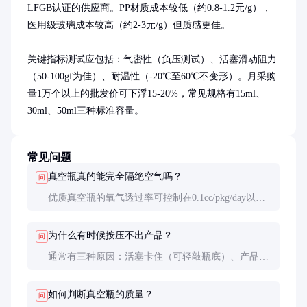
LFGB认证的供应商。PP材质成本较低（约0.8-1.2元/g），
医用级玻璃成本较高（约2-3元/g）但质感更佳。

关键指标测试应包括：气密性（负压测试）、活塞滑动阻力
（50-100gf为佳）、耐温性（-20℃至60℃不变形）。月采购
量1万个以上的批发价可下浮15-20%，常见规格有15ml、
30ml、50ml三种标准容量。
常见问题
真空瓶真的能完全隔绝空气吗？
问
优质真空瓶的氧气透过率可控制在0.1cc/pkg/day以
下，基本实现完全隔绝。但要注意如果活塞密封圈老
化或瓶身有损伤，隔离效果会下降，建议每3个月检
为什么有时候按压不出产品？
问
查一次密封性。
通常有三种原因：活塞卡住（可轻敲瓶底）、产品过
于粘稠（需更换大孔径喷头）、真空系统漏气（需更
换新包装）。专业建议首次使用时先空按几次排出空
如何判断真空瓶的质量？
问
气。