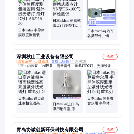
析仪
日本tekhne 便携式
露点计YN型TK-
日本milas 半导体
100气体检测仪
日本microsq 汽车
膜厚度测量装置
各类部件、钢铁
用 紫外线光谱灯
和钢管检查用
氘灯 D2灯
LED黑光灯 光源
A6211S-30
UVT300
深圳秋山工业设备有限公司
洽谈
回复及时
出价迅速
资质已核验
广东深圳
主营：
内置泵、led设备、测量套件、重氢灯D2灯、光源设备、
卤素光源、防尘口罩、空气监测、数字粉末计、数字粉碎计、普
通噪声计、内置抽吸泵、粒子计数器、粉尘监测器、粉尘捕集面
罩、浓度分析设备、排气阀气装置、清晰照明设备、累计流量测
定功、过滤器试验装置
日本milas 进口高
日本milas 热莫费
速液相色谱高稳
舍尔用 半导体膜
日本milas进口 岛
定性高亮度紫外
厚测定型紫外线
津用配件型 原子
线光谱灯 重氢灯
光谱灯D2灯重氢
吸光度计紫外线
D2
灯
光谱灯重氢灯D2
灯
青岛协诚创新环保科技有限公司
洽谈