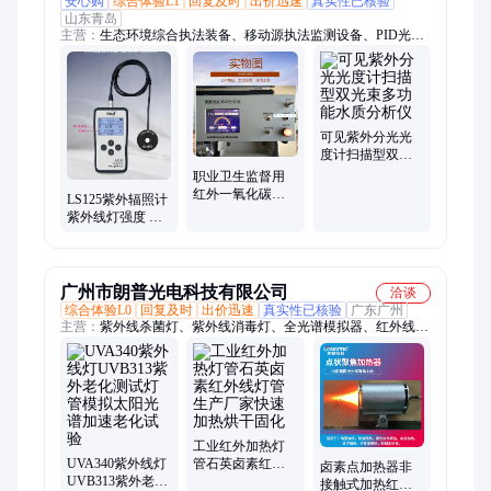
安心购
综合体验L1
回复及时
出价迅速
真实性已核验
山东青岛
主营：
生态环境综合执法装备、移动源执法监测设备、PID光离
子检测仪、LS125紫外辐照计、单人防护装备、实验室分析仪
器、氢火焰离子化检测仪、个人防护包、便携式恶臭检测仪、手
持式林格曼黑度仪、移动执法箱、便携式粉尘检测仪、红外热成
像仪、管线探测仪定位仪、个人剂量报警仪、车用尿素检定仪、
应急防护包、手持热电风速仪、OBD诊断仪、工业内窥镜、车用
可见紫外分光光
尾气分析仪、移动执法包、测距仪、职业卫生监督、多参数气体
度计扫描型双光
束多功能水质分
检测仪、多参数水质分析仪
职业卫生监督用
析仪
红外一氧化碳二
LS125紫外辐照计
氧化碳二合一非
紫外线灯强度 搭
分散红外法
配9款款式探头 光
谱响应
广州市朗普光电科技有限公司
洽谈
综合体验L0
回复及时
出价迅速
真实性已核验
广东广州
主营：
紫外线杀菌灯、紫外线消毒灯、全光谱模拟器、红外线加
热管、聚焦加热装置、红外线辐射器
工业红外加热灯
UVA340紫外线灯
管石英卤素红外
卤素点加热器非
UVB313紫外老化
线灯管生产厂家
接触式加热红外