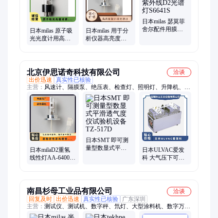
设备、镜面反射率计、便携型光度计、高照度手电筒、红外线加
热器
日本milas 瑟莫菲
舍尔配件用膜厚
日本milas 原子吸
日本milas 用于分
测定用紫外线D2
光光度计用高照
析仪器高亮度紫
光谱灯S6641S
度D2氘灯紫外线
外线光谱d2灯
光谱灯S6641S
S6641S/S6601S
北京伊思诺奇科技有限公司
洽谈
出价迅速
真实性已核验
主营：
风速计、隔膜泵、绝压表、检查灯、照明灯、升降机、镀
膜机、减速机、测量仪、食品加工机械、除草机、测厚仪、加热
器、热电偶、传感头、螺杆泵、测温仪、传感器、压力计、贴合
机、试验机、粉碎机、微粉机、磁选机
日本SMT 即可测
量型数显式平滑
日本milaD2重氢
日本ULVAC爱发
透气度仪试验机
线性灯AA-6400至
科 大气压下可用
设备TZ-517D
6800高稳定性高
隔膜型易于维护
亮度紫外线光谱
干式真空泵DTC-
灯
22K
南昌杉母工业品有限公司
洽谈
回复及时
出价迅速
真实性已核验
广东深圳
主营：
测试仪、测试机、数字秤、氘灯、大型涂料机、数字万用
表、机床辅助镜头、单螺钉挤出机、无障碍秤轮椅、身体组件分