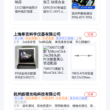
LS125紫外辐照计
QINGDAO协诚定
紫外线灯强度 搭
做XCC-103个人防
室内甲醛检测仪
配9款款式探头 光
护箱生态执法 尺
PPM-HTV PPM-
谱响应
寸加工 钛镁合金
400ST参数区别0-
10PPM 0-20PPM
含校准管
上海希言科学仪器有限公司
洽谈
安心购
综合体验L1
出价迅速
真实性已核验
上海
主营：
2ml冻存管、5ml样品瓶、淋洗液发生罐、空心阴极灯、八
联管、巴氏吸管、试剂槽、细胞过滤器、冷冻管、无粉乳胶手
套、移液器、离心管、丁腈手套、棕色冻存管、细胞培养锥形
瓶、移液管、冻存盒、2mL样品瓶、冻存管
75005753赛默飞
MicroClick 24x2转
PE珀金埃尔默紫
79835-87638安捷
头的PCR微量离心
外氘灯L6022728
伦0.25x320mm不
管适配器
紫外线灯用于传
锈钢毛细管用于
统的LAMBDA光
LC流路的高压部
谱仪
分
杭州皓谱光电科技有限公司
洽谈
安心购
综合体验L1
回复及时
出价迅速
真实性已核验
浙江杭州
主营：
波长测试、彩色照度计、照明检测仪、植物光谱仪、彩色