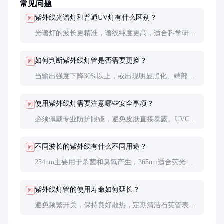
常见问题
紫外线光谱灯和普通UV灯有什么区别？
问
光谱灯的波长更精准，谱线纯度更高，适合科学研究
和精密检测。普通UV灯波长范围宽，适合一般照明
或固化用途。
如何判断紫外线灯管是否需要更换？
问
当输出强度下降30%以上，或出现明显黑化、端部发
黑现象时就需要更换。建议定期用紫外照度计检测。
使用紫外线灯需要注意哪些安全事项？
问
必须佩戴专业防护眼镜，避免皮肤直接暴露。UVC波
段尤其危险，需在封闭系统或通风良好的环境中使
用。
不同波长的紫外线有什么不同用途？
问
254nm主要用于杀菌和臭氧产生，365nm适合荧光检
测和光固化，280-315nm（UVB）用于医疗和老化测
试。
紫外线灯管的使用寿命如何延长？
问
避免频繁开关，保持良好散热，定期清洁石英管表
面，使用稳压电源可显著延长寿命。