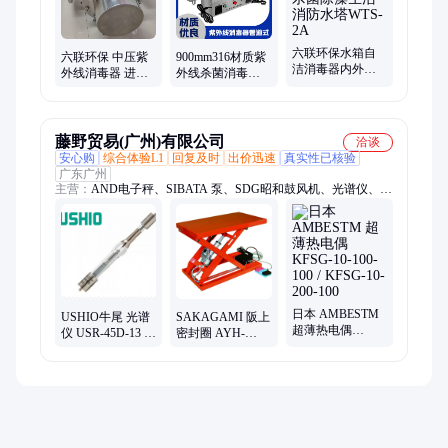
六联环保水箱自
六联环保 中压紫
900mm316材质紫
洁消毒器内外置
外线消毒器 进口
外线杀菌消毒器
式臭氧杀菌除藻
杀菌灯 高效杀菌
管道式生活用水
生活消防水塔
光谱性高 厂家
海水养殖水处理
WTS-2A
设备
藤野贸易(广州)有限公司
洽谈
安心购
综合体验L1
回复及时
出价迅速
真实性已核验
广东广州
主营：
AND电子秤、SIBATA 泵、SDG昭和鼓风机、光谱仪、
TORAY东丽、THINKY搅拌机、SUIDEN瑞电、OJIDEN开关、
变压器、东方马达
日本 AMBESTM
USHIO牛尾 光谱
SAKAGAMI 阪上
超薄热电偶
仪 USR-45D-13 紫
密封圈 AYH-
KFSG-10-100-100
外线灯 UVL-
0560001N906 /
/ KFSG-10-200-
7000H4-0 打码灯
SEN 冷阴极灯 SP-
100
USH-250LT
3-2H