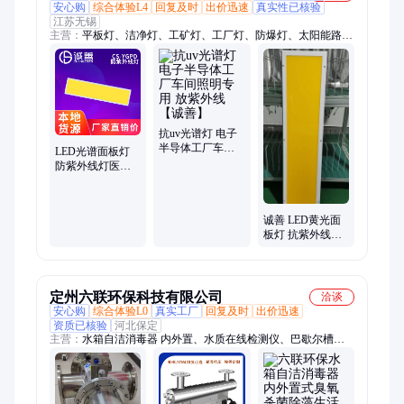
安心购
综合体验L4
回复及时
出价迅速
真实性已核验
江苏无锡
主营：
平板灯、洁净灯、工矿灯、工厂灯、防爆灯、太阳能路
灯、智能护眼台灯、日光灯管、三防灯、黄光灯、防爆平板灯、
球场灯、冷库灯
抗uv光谱灯 电子
半导体工厂车间
LED光谱面板灯
照明专用 放紫外
防紫外线灯医药
线【诚善】
化工洁净室专用
全国包邮 【诚
善】
诚善 LED黄光面
板灯 抗紫外线灯
光谱灯 动物车间
照明灯
定州六联环保科技有限公司
洽谈
安心购
综合体验L0
真实工厂
回复及时
出价迅速
资质已核验
河北保定
主营：
水箱自洁消毒器 内外置、水质在线检测仪、巴歇尔槽、
方体式紫外线空间消毒器、紫外线消毒器、中压紫外线、明渠紫
外线、明渠流量计、空间臭氧消毒器