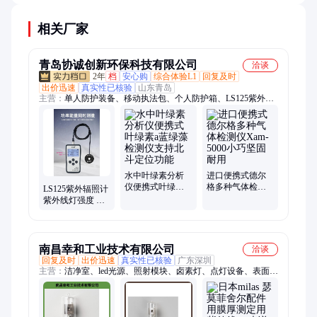
相关厂家
青岛协诚创新环保科技有限公司
洽谈
2年
档
安心购
综合体验L1
回复及时
出价迅速
真实性已核验
山东青岛
主营：
单人防护装备、移动执法包、个人防护箱、LS125紫外辐
照计、移动执法箱、车用尿素检定仪、移动源执法监测设备、手
持式林格曼黑度仪、氮氧化物检测仪、便携式不透光烟度计、机
动车尾气检测设备、个人防护包、应急防护包、辐射防护包、在
用车尾气检测仪、工业内窥镜、通用车载诊断仪OBD、手持式光
离子化检测仪、多参数气体检测仪、FID氢火焰检测仪、PID光
离子检测仪、个人剂量报警仪、手持多参数水质检测仪、水质快
水中叶绿素分析
进口便携式德尔
仪便携式叶绿素a
格多种气体检测
检试剂包、手持热电风速仪、测距仪
LS125紫外辐照计
蓝绿藻检测仪支
仪Xam-5000小巧
紫外线灯强度 搭
持北斗定位功能
坚固耐用
配9款款式探头 光
谱响应
南昌幸和工业技术有限公司
洽谈
回复及时
出价迅速
真实性已核验
广东深圳
主营：
洁净室、led光源、照射模块、卤素灯、点灯设备、表面检
查灯、卤素检查灯、实体显微、混合光源、单元设备、高亮度
led、光源模块、光源设备、固化装置、照明设备、金属卤化物、
精密光度计、监视器设备、二维色彩计、可变型光源、照明系统