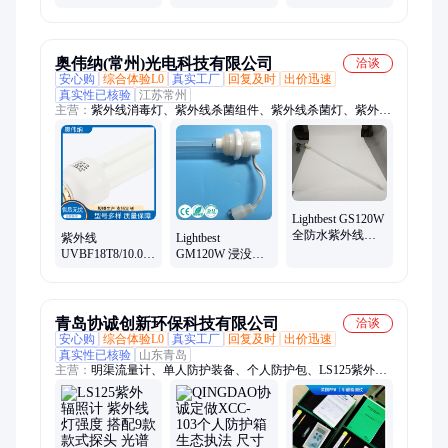
测试灯管模拟太
快速加热烘干固
局部加热灯金属
阳光谱加速老化
化
材料加热精准控
试验
温
奥伟纳(常州)光电科技有限公司
洽谈
安心购
综合体验L0
真实工厂
回复及时
出价迅速
真实性已核验
江苏常州
主营：
紫外线消毒灯、紫外线杀菌组件、紫外线杀菌灯、紫外线
低压汞齐灯、中压紫外线灯、.不锈钢紫外线杀菌器、浸没式紫
外线杀菌组件、杀菌消毒组件
Lightbest GS120W
全防水紫外线杀
紫外线
Lightbest
菌灯用于水处理
UVBF18T8/10.0全
GM120W 浸没式
水箱除藻除绿等
光谱爬宠补钙灯
紫外线杀菌组件
315nm源头工厂，
254nm用于工业水
植物生长
处理
青岛协诚创新环保科技有限公司
洽谈
安心购
综合体验L0
真实工厂
回复及时
出价迅速
真实性已核验
山东青岛
主营：
明渠流量计、单人防护装备、个人防护包、LS125紫外辐
照计、水样采样设备、多参数水质分析仪、噪声计/声级计、甲
醛检测仪、水质多参数分析仪、林格曼黑度仪、现场执法包、流
速仪、移动源执法设备、水质快检试剂包