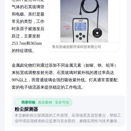
气体的石英玻璃管
和电极。汞灯是最
常见的类型，工作
时汞原子被激发后
跃迁，主要发射
253.7nm和365nm
青岛协诚创新环保科技有限公司
的特征谱线。

金属卤化物灯则通过添加不同金属元素（如镓、铁、铅等）
来拓宽或调整发射光谱。石英玻璃对紫外线的透过率高达
90%以上，而普通玻璃会强烈吸收紫外线。灯具通常需要配
套的电子镇流器来提供稳定的工作电流。
商家经验
真实案例 · 安全可信
粉尘探测器
本文解析粉尘探测器的工作原理、应用场景及选型要点，帮助工
业环境实现精准粉尘监测与安全防控，兼顾实用性与技术趣味
性。