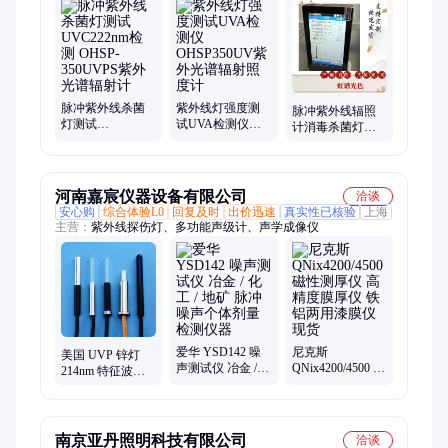
光谱仪、光谱照度计、手持式光谱、光谱分析仪、光谱色温仪、
紫外线测试仪、眩光测试仪、成像亮度计
脉冲紫外线杀菌
紫外线灯强度测
脉冲紫外线辐照
灯测试
试UVA检测仪
计消毒杀菌灯检
UVC222nm检测
OHSP350UV紫外
测紫外光谱辐射
OHSP-350UVPS
光谱辐射照度计
计
紫外光谱辐射计
河南嘉宸仪器设备有限公司
洽谈
安心购
综合体验L0
回复及时
出价迅速
真实性已核验
上海
主营：
紫外线探伤灯、多功能声级计、声学成像仪
爱华 YSD142 噪
尼克斯
美国 UVP 锌灯
声测试仪 冶金 /
QNix4200/4500 磁
214nm 特征波长
化工 / 地矿 脉冲
性测厚仪 高精度
光谱仪配套光源
噪声个体剂量检
膜厚仪 铁铝两用
替代氘灯 笔式紫
测仪器
漆膜仪 现货
外线灯
南京亚丹照明科技有限公司
洽谈