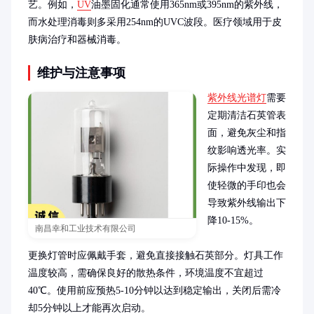
艺。例如，
UV
油墨固化通常使用365nm或395nm的紫外线，
而水处理消毒则多采用254nm的UVC波段。医疗领域用于皮
肤病治疗和器械消毒。
维护与注意事项
紫外线光谱灯
需要
定期清洁石英管表
面，避免灰尘和指
纹影响透光率。实
际操作中发现，即
使轻微的手印也会
导致紫外线输出下
降10-15%。

南昌幸和工业技术有限公司
更换灯管时应佩戴手套，避免直接接触石英部分。灯具工作
温度较高，需确保良好的散热条件，环境温度不宜超过
40℃。使用前应预热5-10分钟以达到稳定输出，关闭后需冷
却5分钟以上才能再次启动。