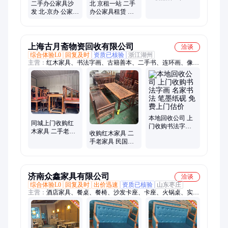
二手办公家具沙
北 京租一站 二手
手沙发 二手办公
发 北-京办 公家
办公家具租赁 老
家具回收 家 具租
具租赁 团队有经
板桌椅沙发背柜
赁
验
可租赁 可买卖
上海古月斋物资回收有限公司
洽谈
综合体验L0
回复及时
资质已核验
浙江湖州
主营：
红木家具、书法字画、古籍善本、二手书、连环画、像
章、民国老瓷器、线装书、民国老物件
本地回收公司 上
同城上门收购红
门收购书法字画
木家具 二手老红
收购红木家具 二
名家书法 笔墨纸
木 置换沙发 八仙
手老家具 民国老
砚 免费上门估价
桌 一站式服务 现
物件 免费上门估
金结
价
济南众鑫家具有限公司
洽谈
综合体验L0
回复及时
出价迅速
资质已核验
山东枣庄
主营：
酒店家具、餐桌、餐椅、沙发卡座、卡座、火锅桌、实木
家具、快餐家具、组合家具、快餐桌椅、实木桌椅、餐桌椅组
合、实木餐椅