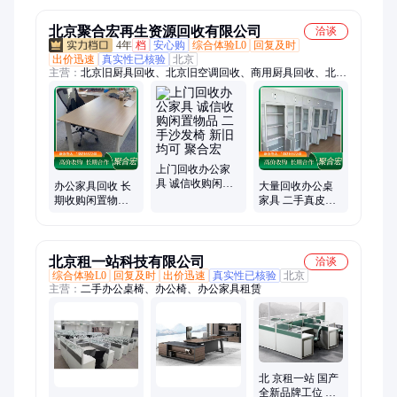
北京聚合宏再生资源回收有限公司
洽谈
4年
档
安心购
综合体验L0
回复及时
出价迅速
真实性已核验
北京
主营：
北京旧厨具回收、北京旧空调回收、商用厨具回收、北京
二手厨具回收、北京二手厨房设备回收、北京二手酒店用品回
收、北京二手餐桌椅回收、北京二手酒店家具回收、北京二手空
调回收、北京二手超市货架回收、北京二手货架回收、北京二手
仓储货架回收、北京二手上下床回收、北京二手高低床回收、北
京二手上下铺回收、北京二手办公桌椅回收、北京二手办公家具
回收、北京二手商用厨具回收、北京二手制冷设备回收、北京二
上门回收办公家
具 诚信收购闲置
手饭店设备回收、二手厨具回收、二手厨房设备回收、制冷设备
办公家具回收 长
大量回收办公桌
物品 二手沙发椅
回收、饭店设备回收、厨具回收
期收购闲置物品
家具 二手真皮仿
新旧均可 聚合宏
二手沙发椅 上门
皮民用沙发 上门
验收 聚合宏
估价 聚合宏
北京租一站科技有限公司
洽谈
综合体验L0
回复及时
出价迅速
真实性已核验
北京
主营：
二手办公桌椅、办公椅、办公家具租赁
北 京租一站 国产
全新品牌工位 二