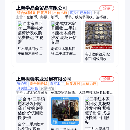
上海学易斋贸易有限公司
洽谈
综合体验L0
回复及时
出价迅速
真实性已核验
上海
主营：
金银币、邮票、纸币、二手书、线装书回收、连环画、纪
念币、连体钞、古籍善本
红木家具回收 二
老式红木家具回
手酸枝木桌椅沙
收 二手红木酸枝
高价收购银元 纪
发收购 免费搬运
木桌椅沙发 现场
念币 铜钱回收 江
学易斋
评估交易
浙沪免费上门鉴
定估价
上海振强实业发展有限公司
洽谈
安心购
综合体验L1
真实工厂
回复及时
出价迅速
真实性已核验
安徽铜陵
主营：
红木家具回收、黄花梨家具回收、大红酸枝木家具回收、
二手草花梨老椅子回收、小叶紫檀家具回收、老红木家具回收、
紫檀家具回收、上海红木家具回收、上海黄花梨家具回收、上海
大红酸枝木家具回、上海小叶紫檀家具回收、上海老红木家具回
收、上海紫檀家具回收、徐汇区红木家具回收、虹口区红木家具
回收、长宁区红木家具回收、青浦区红木家具回收、静安区红木
家具回收、黄浦区红木家具回收、闵行区红木家具回收、宝山区
金 华 二手鸡翅木
沙发回收 高 价收
二手红木家具回
红木家具回收、普陀区红木家具回收、浦东红木家具回收、松江
淮 安 二手鸡翅木