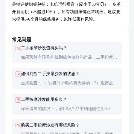
关键评估指标包括：电机运行噪音（应小于50分贝）、皮革
开裂面积（不超过10%）、所有功能按键正常响应。建议要
求提供3-6个月的保修服务，以降低采购风险。
常见问题
二手按摩沙发值得买吗？
问
如果预算有限且能找到成色较好的产品，二手按摩沙
发是性价比很高的选择。建议优先考虑使用时间在2
年以内、功能完好的产品，这类沙发通常还有较长使
如何判断二手按摩沙发的状态？
问
用寿命。
重点检查：1）试机时听电机有无异响；2）观察皮革
是否有大面积开裂；3）测试所有按摩模式和强度是
否正常；4）检查电源线和遥控器是否完好。
二手按摩沙发能用多久？
问
保养得当的情况下，家用级产品平均还能使用3-5
年，商用级1-3年。实际寿命取决于原始质量和使用
频率，建议选择知名品牌的产品。
购买二手按摩沙发有哪些风险？
问