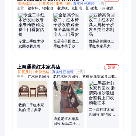
综合体验L0
回复及时
出价迅速
真实性已核验
上海
主营：
铅材料、锂电池、电源收、老旧书、旧电池、ups电源、
珍藏册、plc回收、服务器、回收机、回收服、纪念币、金银币、
电梯拆、收藏品、铅回收、锅炉拆、卸回收、队上门、ups设
备、旧书籍、ups电池、旧红木、全回收、珍藏全
专业二手红木沙
全是高价回收二
西麟高价回收二
发回收餐桌餐椅
手红木椅子沙发
手红木家具大厨
收购免费上门看
收购全屋全套家
椅子沙发各类红
货估价
具派专人上门看
木制品
货
上海通盈红木家具店
洽谈
回复及时
出价迅速
真实性已核验
上海
主营：
红木家具回收、老红木家具回收、紫檀黄花梨家具回收、
二手红木家具回收、红木沙发回收、红木餐桌回收、红木办公家
具回收、红木卧室家具回收、上海红木家具回收、高端红木家具
回收
收购二手红木家
二手高档红木家
具的 旧古典家具
具回收 刺猬紫檀
红木沙发回收
通盈老红木家具
沙发组合整装上
回收 精品二手红
门收购老红木
木桌椅沙发团队
服务