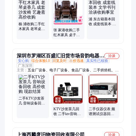
票信扎、旧字画扇子、老画册宣传画、文房四宝、老砚台旧墨、
旧紫砂花盆茶壶、老图章印章、旧笔筒、红木家具、老家具、柚
木家具、榉木家具、老钟表、老像章徵章、铜香炉手炉
浦 东古籍善本回
杨 浦收购二手红
收 成套线装本 文
木家具 老琴桌香
学书刊 洽谈收购
张 家港收购二手
几 成套沙发椅 艺
事宜
红木家具 桌子椅
趣斋高价收购
子 成套沙发椅 快
速上门收购
深圳市罗湖区百盛汇旧货市场音韵电器商
洽谈
安心购
综合体验L0
回复及时
出价迅速
真实性已核验
行
广东深圳
主营：
五金厂设备、电子厂设备、食品厂设备、二手烘焙机、电
缆线收购、一站式收购、广告屏收购、回收旧家具、不锈钢冷
柜、化工厂设备、回收服务器、回收音箱功放、变压器回收、发
电机回收、电脑配件回收、广告屏回收、仪器仪表回收、回收工
控机、台式电脑回收、办公家具、显示器收购、咖啡机回收、音
响设备回收、中央空调回收、手提电脑
二手KTV沙发茶
几 音响设备回收
高价收购 现款结
KTV沙发茶几回
二手仪器仪表 频
算
收 二手ktv音响设
谱测试仪器回收
备收购 24小时上
高价上门服务 口
门服务
碑好
上海西麟废旧物资回收有限公司
洽谈