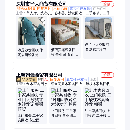
深圳市平大商贸有限公司
洽谈
综合体验L0
回复及时
出价迅速
真实性已核验
广东广州
主营：
单人床、洗衣机、热水器、沙发回收、二手布草、二手家
电、电视机、饮水机、铁架床、酒店床、床头柜、吧设备、咖啡
机、回收空调、电线拆除、家具回收、床垫回收、家电配件、仓
储设备、宾馆设备、布草空调、家具空调、废旧设备、包厢音
箱、电子设备
虎门中央空调回
收 蒸发式冷气机
酒店宾馆设备回
沐足沙发回收 休
回 收 麻涌蒸汽中
收 专业回 收酒 店
闲会所设备处理
央 空调回收中心
宾馆布草 客房家
二手按摩床收购
私打包收购
上海朝强商贸有限公司
洽谈
6年
品
回复及时
真实性已核验
上海
主营：
红木家具回收、缅甸花梨木家具回收、酸枝木家具回收、
二手红木家具回收、老红木家具回收、旧红木家具回收、新红木
家具回收、大红酸枝家具、红酸枝木家具、黄花梨家具回收、小
叶紫檀家具回收
上门服务 二手家
红木家具回收 上
上门服务 二手家
具回收 专业团队
门收购 二手酸枝
具回收 专业团队
收购红木沙发等
木桌椅沙发 朝强
收购红木沙发等
朝强
朝强商贸