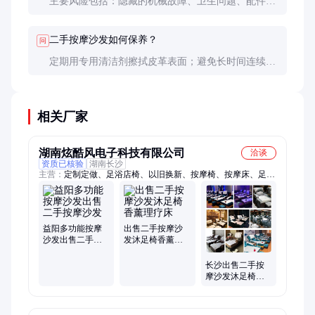
主要风险包括：隐藏的机械故障、卫生问题、配件缺
失等。为降低风险，建议选择提供保修服务的商家，
并要求彻底清洁消毒后再送货。
二手按摩沙发如何保养？
问
定期用专用清洁剂擦拭皮革表面；避免长时间连续使
用（建议单次不超过30分钟）；每隔3个月检查一次
电源线和连接部位；不使用时最好套上防尘罩。
相关厂家
湖南炫酷风电子科技有限公司
洽谈
资质已核验
湖南长沙
主营：
定制定做、足浴店椅、以旧换新、按摩椅、按摩床、足疗
沙发、按摩沙发、布艺沙发、足浴沙发、洗脚沙发、自浴沙发、
二手沙发、足浴店沙发、洗脚店沙发、水疗床沙发、沐足沙发
椅、多功能沙发、沙发椅定制、足疗店沙发、沙发皮沙发、沙发
椅子床、按摩店沙发、足浴足疗、店椅子电动、沐足椅足疗
益阳多功能按摩
出售二手按摩沙
沙发出售二手按
发沐足椅香薰理
摩沙发
疗床
长沙出售二手按
摩沙发沐足椅泡
澡桶