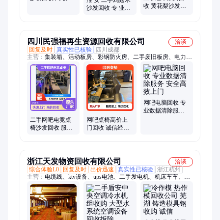
购免费估价 价优
收 黄花梨沙发收
区红木家具回收、金山区红木家具回收、上海老式家具回收
沙发回收 专 业鉴
回款快 振强
购 紫檀柜子出售
定 24小时专人接
找振强快速上门
待 振强
服务
四川民强福再生资源回收有限公司
洽谈
回复及时
真实性已核验
四川成都
主营：
集装箱、活动板房、彩钢防火房、二手废旧板房、电力物
资回收
网吧电脑回收 专
业数据清除服务
安全高效上门
二手网吧电竞桌
网吧桌椅高价上
椅沙发回收 服务
门回收 诚信经营
全面 诚信经营
实体厂家 现金交
易
浙江天发物资回收有限公司
洽谈
综合体验L0
回复及时
出价迅速
真实性已核验
浙江杭州
主营：
电缆线、ktv设备、ups电池、二手发电机、机床车车、旧
货回收、回收拆除、锅炉回收、电脑回收、废旧电力、老式电
视、制冷机组、公司拆除、电缆回收、华为服务器、厂设备拆
除、热水器空调、高压配电房、锅炉热交换、电子厂设备、机械
塑料管、发电机回收、发物资回收、废旧变压器、废旧电路板