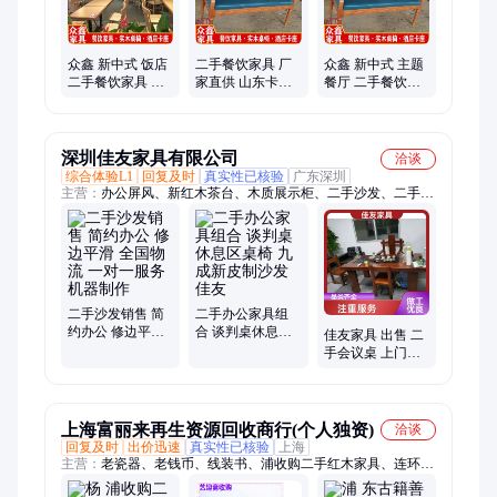
众鑫 新中式 饭店
二手餐饮家具 厂
众鑫 新中式 主题
二手餐饮家具 沙
家直供 山东卡座
餐厅 二手餐饮家
发组合厂家 设计
沙发厂家 ZXJJ-
具 卡座沙发 经久
定制
CY-021
耐用
深圳佳友家具有限公司
洽谈
综合体验L1
回复及时
真实性已核验
广东深圳
主营：
办公屏风、新红木茶台、木质展示柜、二手沙发、二手茶
台、二手电脑椅、二手接待桌、二手折叠桌、二手铁皮柜子、二
手办公家具、二手办公沙发、二手办公桌台、二手家具组合、二
手高背网椅、二手员工办公桌、二手办公文件柜、二手铁皮文件
柜、办公家具回收、职员工位屏风、办公室文件柜、职工靠背办
公椅、定制家具、办公桌椅
二手沙发销售 简
二手办公家具组
约办公 修边平滑
合 谈判桌休息区
佳友家具 出售 二
全国物流 一对一
桌椅 九成新皮制
手会议桌 上门回
服务 机器制作
沙发 佳友
收 稳固耐用大气
款式多样
上海富丽来再生资源回收商行(个人独资)
洽谈
回复及时
出价迅速
真实性已核验
上海
主营：
老瓷器、老钱币、线装书、浦收购二手红木家具、连环
画、旧书籍、老银元、老铜钱、老玉器、老铜器、老银器、旧邮