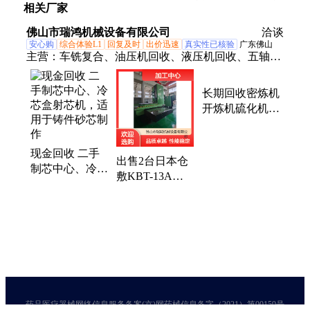
相关厂家
铸造所的稳定性也不错。尽量选择市场保有量大的型号，配件
更容易获得。
佛山市瑞鸿机械设备有限公司
洽谈
安心购
综合体验L1
回复及时
出价迅速
真实性已核验
广东佛山
主营：
车铣复合、油压机回收、液压机回收、五轴加
工中心、回收二手油压机、二手油压机、二手液压
机、二手数控机床、二手龙门加工中心、二手龙门铣
长期回收密炼机
床、二手立车、二手龙门磨床、二手落地镗、二手镗
开炼机硫化机设
床、二手热模锻、二手锻造液压机、二手压力机、二
备，诚信经营现
金结算
手冲压线、二手机床、设备回收、整厂回收、机床回
现金回收 二手
收、重型卧式车床、齿轮加工机床、铣镗床
出售2台日本仓
制芯中心、冷芯
敷KBT-13A数
盒射芯机，适用
控镗铣加工中心
于铸件砂芯制作
可试车
药品医疗器械网络信息服务备案(京)网药械信息备字（2021）第00159号