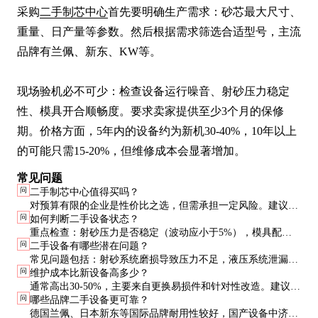
采购
二手制芯中心
首先要明确生产需求：砂芯最大尺寸、
重量、日产量等参数。然后根据需求筛选合适型号，主流
品牌有兰佩、新东、KW等。

现场验机必不可少：检查设备运行噪音、射砂压力稳定
性、模具开合顺畅度。要求卖家提供至少3个月的保修
期。价格方面，5年内的设备约为新机30-40%，10年以上
的可能只需15-20%，但维修成本会显著增加。
常见问题
问
二手制芯中心值得买吗？
对预算有限的企业是性价比之选，但需承担一定风险。建议选
问
如何判断二手设备状态？
择使用5年内的设备，并要求卖方提供完整维护记录和试机服
重点检查：射砂压力是否稳定（波动应小于5%），模具配合
务。
问
二手设备有哪些潜在问题？
间隙（应小于0.1mm），控制系统各功能是否正常。有条件可
常见问题包括：射砂系统磨损导致压力不足，液压系统泄漏，
请专业技师现场评估。
问
维护成本比新设备高多少？
电气元件老化故障，以及模具适配性差。采购前要全面评估这
通常高出30-50%，主要来自更换易损件和针对性改造。建议预
些风险。
问
哪些品牌二手设备更可靠？
留设备价15-20%作为首年维护预算。
德国兰佩、日本新东等国际品牌耐用性较好，国产设备中济南