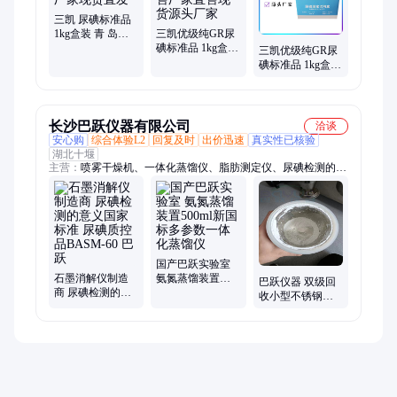
三凯 尿碘标准品
1kg盒装 青 岛产
三凯优级纯GR尿
地源头厂家现货
碘标准品 1kg盒装
三凯优级纯GR尿
直发
全国可售厂家直
碘标准品 1kg盒装
售现货源头厂家
青 岛产地源头厂
家量大优
长沙巴跃仪器有限公司
洽谈
安心购
综合体验L2
回复及时
出价迅速
真实性已核验
湖北十堰
主营：
喷雾干燥机、一体化蒸馏仪、脂肪测定仪、尿碘检测的意
义、COD消解仪、微波消解仪、石墨消解仪、二氧化硫蒸馏仪、
固相萃取仪、细胞计数器、微生物限度检测仪、翻转振荡器
国产巴跃实验室
石墨消解仪制造
氨氮蒸馏装置
巴跃仪器 双级回
商 尿碘检测的意
500ml新国标多参
收小型不锈钢自
义国家标准 尿碘
数一体化蒸馏仪
动式二流体实验
质控品BASM-60
室喷雾干燥仪
巴跃