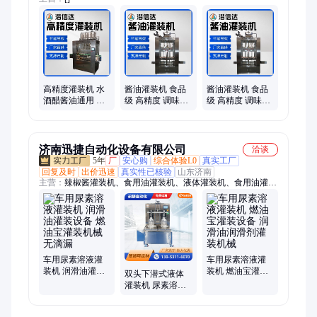
高精度灌装机 水
酱油灌装机 食品
酱油灌装机 食品
酒醋酱油通用 潜
级 高精度 调味品
级 高精度 调味品
信达厂家直供
厂专用 潜信达
厂专用 潜信达
济南迅捷自动化设备有限公司
洽谈
5年
厂
安心购
综合体验L0
真实工厂
回复及时
出价迅速
真实性已核验
山东济南
主营：
辣椒酱灌装机、食用油灌装机、液体灌装机、食用油灌装
线、酱料灌装线、真空旋盖机
车用尿素溶液灌
车用尿素溶液灌
装机 润滑油灌装
装机 燃油宝灌装
双头下潜式液体
设备 燃油宝灌装
设备 润滑油润滑
灌装机 尿素溶液
机械 无滴漏
剂灌装机械
灌装机械厂家 自
动化灌装