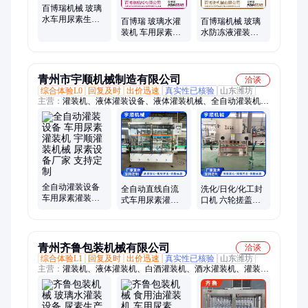
百博瑞机械 玻璃
水车用尿素生产
百博瑞 玻璃水灌
百博瑞机械 玻璃
设备 透析液灌装
装机 车用尿素生
水防冻液灌装机
生产线水处理设
产线 小瓶水灌装
全自动车用尿素
备
机械 多种液体灌
透析液生产线设
装
备
青州市宇顺机械制造有限公司
洽谈
综合体验L0
回复及时
出价迅速
真实性已核验
山东潍坊
主营：
灌装机、液体灌装设备、液体灌装机械、全自动灌装机、
液体灌装机、自动灌装机、白酒灌装机、葡萄酒灌装机、食用油
灌装机、口服液灌装机、红酒灌装机、果酒灌装机、调味品灌装
机、酱油醋灌装机、酱料灌装机、香油灌装机、芝麻酱灌装机、
追踪式灌装机、齿轮泵灌装机
全自动灌装设备
全自动直线自流
洗化/日化/化工封
车用尿素灌装机
式车用尿素灌装
口机 六轮搓盖机
宇顺灌装机械 尿
机 运行稳定 支持
操作简单 支持定
素设备厂家 支持
定制 宇顺灌装机
制 宇顺灌装机械
定制
械
青州齐鲁包装机械有限公司
洽谈
综合体验L1
回复及时
出价迅速
真实性已核验
山东潍坊
主营：
灌装机、液体灌装机、白酒灌装机、酒水灌装机、灌装生
产线、灌装设备、葡萄酒灌装机、红酒灌装机、口服液灌装机、
矿泉水灌装机、啤酒灌装机、装箱机、旋盖机