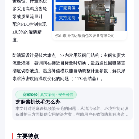
素腐蚀。计量系统
多采用高精度齿轮
泵或质量流量计，
配合PLC控制实现
±0.5%的灌装精
佛山市潜信达酿酒包装设备有限公司
度。

防滴漏设计是技术难点，业内常用双阀门结构：主阀负责大
流量灌装，微调阀在接近目标量时切换，最后通过回吸装置
彻底切断液流。温度补偿模块能自动调整计量参数，解决尿
素溶液密度随温度变化的问题（-11℃会结晶）。
商家经验
真实案例 · 安全可信
芝麻酱机长毛怎么办
本文针对芝麻酱机频繁长毛的问题，从清洁保养、环境控制到设
备维护三方面提供实用解决方案，帮助用户有效预防和解决这一
常见困扰。
主要特点