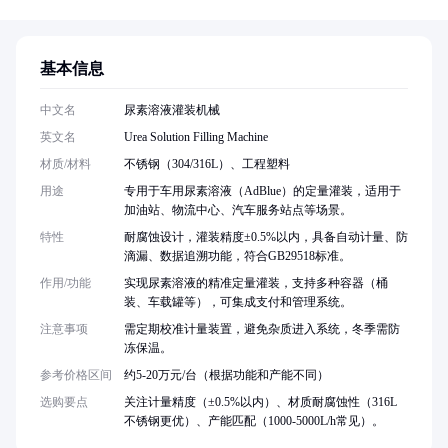
基本信息
中文名
尿素溶液灌装机械
英文名
Urea Solution Filling Machine
材质/材料
不锈钢（304/316L）、工程塑料
用途
专用于车用尿素溶液（AdBlue）的定量灌装，适用于
加油站、物流中心、汽车服务站点等场景。
特性
耐腐蚀设计，灌装精度±0.5%以内，具备自动计量、防
滴漏、数据追溯功能，符合GB29518标准。
作用/功能
实现尿素溶液的精准定量灌装，支持多种容器（桶
装、车载罐等），可集成支付和管理系统。
注意事项
需定期校准计量装置，避免杂质进入系统，冬季需防
冻保温。
参考价格区间
约5-20万元/台（根据功能和产能不同）
选购要点
关注计量精度（±0.5%以内）、材质耐腐蚀性（316L
不锈钢更优）、产能匹配（1000-5000L/h常见）。