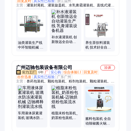
回复及时
真实性已核验
浙江温州
主营：
灌装封尾机、灌装旋盖机、水乳膏霜灌装机、直线式灌装
机、软管灌装封尾机、铝管灌装折尾机、液体灌装旋盖机、膏体
灌装旋盖机、粉末灌装旋盖机、旋盖机、贴标机
补水液灌装机 创
新致远全自动灌
油类灌装生产线
养生茶饮料灌装
装生产线 乳膏灌
中环智能机械 尿
机 技术好全自动
装设备机器
素溶液灌装机 可
灌装生产线 乳膏
定制加工
灌装设备机器
广州迈驰包装设备有限公司
洽谈
6年
厂
安心购
综合体验L1
回复及时
出价迅速
真实性已核验
广东广州
主营：
兽药包装机、颗粒包装机、粉剂包装机、颗粒灌装机、液
体灌装机，、粉剂灌装机、液体包装机、多列包装机、二维码采
集系统、全自动包装流水线
车用液体尿素灌
植脂末粉包装机_
装机 玻璃水防冻
奶茶粉包装机械-
酱料包装机 全自
液灌装机械 迈驰
迈驰烘焙粉包装
动辣椒酱火锅底
稀释剂灌装流水
流水线
料包装生产线