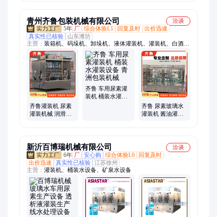
线
青州齐鲁包装机械有限公司
洽谈
5年
厂
综合体验L1
回复及时
出价迅速
真实性已核验
山东潍坊
主营：
装箱机、码垛机、卸垛机、液体灌装机、灌装机、白酒灌
装机、葡萄酒灌装机、酒水灌装机、酱料灌装机、食用油灌装
机、调味品灌装机、酱油醋灌装机、口服液灌装机、果汁灌装
机、饮料灌装机、含气饮品灌装机、啤酒灌装机、矿泉水灌装
机、白酒封口机、洗瓶机
齐鲁 车用尿素灌
装机 桶装水灌装
设备 青洲包装机
齐鲁灌装机 尿素
齐鲁 尿素玻璃水
械
灌装机械 润滑油
灌装机 酱油灌装
中桶灌装 速度快
全自动生产线 包
精度高
装机械
新沂百博瑞机械有限公司
洽谈
6年
厂
安心购
综合体验L0
回复及时
出价迅速
真实性已核验
江苏徐州
主营：
灌装机、桶装水设备、矿泉水设备