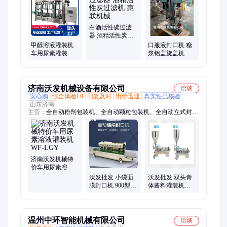
玻璃水防冻液灌装机、化工液体灌装机、口服液灌装机、旋盖
机、反渗透水处理设备、压盖机
白酒活性碳过滤
器 酒精活性炭过
滤机 惠联机械
甲醇溶液灌装机
口服液封口机 糖
车用尿素灌装设
浆铝盖旋盖机
备 防爆型大桶直
线灌装机械 惠联
济南沃发机械设备有限公司
洽谈
安心购
综合体验L0
回复及时
出价迅速
真实性已核验
山东济南
主营：
全自动粉剂包装机、全自动颗粒包装机、全自动立式封口
机、芝麻酱灌装机，、封箱机、打包机、全自动膏液包装机
济南沃发机械特
价车用尿素溶液
灌装机WF-LGY
沃发批发 小袋面
沃发批发 双头膏
膜封口机 900型
体酱料灌装机
袋装辣条封口包
WF-DG型油酱混
装机 整机维护
合包装机质保
温州中环智能机械有限公司
洽谈