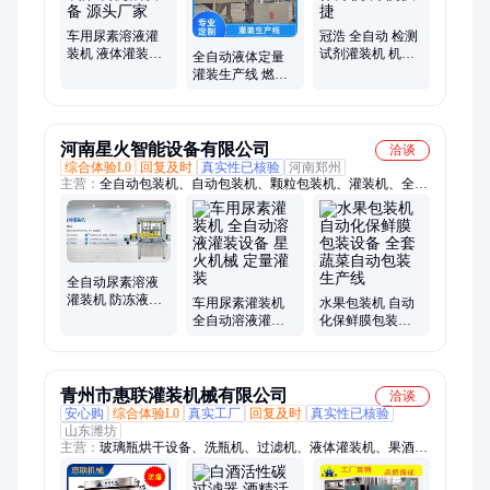
车用尿素溶液灌
冠浩 全自动 检测
装机 液体灌装生
试剂灌装机 机动
全自动液体定量
产线 瓶装灌装机
灵活 操作方便 方
灌装生产线 燃油
械设备 源头厂家
便快捷
宝机油尾气处理
液车用尿素灌装
机械
河南星火智能设备有限公司
洽谈
综合体验L0
回复及时
真实性已核验
河南郑州
主营：
全自动包装机、自动包装机、颗粒包装机、灌装机、全自
动灌装机、灌装生产线、辣椒酱灌装机、酱料灌装机、液体灌装
机、易拉罐灌装机、口服液灌装机、玻璃瓶灌装机、称重式灌装
机、粉剂包装机、给袋式包装机、火锅底料包装机
全自动尿素溶液
灌装机 防冻液灌
车用尿素灌装机
水果包装机 自动
装设备 液膏体灌
全自动溶液灌装
化保鲜膜包装设
装生产线 星火机
设备 星火机械 定
备 全套蔬菜自动
械
量灌装
包装生产线
青州市惠联灌装机械有限公司
洽谈
安心购
综合体验L0
真实工厂
回复及时
真实性已核验
山东潍坊
主营：
玻璃瓶烘干设备、洗瓶机、过滤机、液体灌装机、果酒果
汁饮料灌装机、白酒灌装机、食用油灌装机、洗衣液日化瓶灌装
机、酱类灌装机、蜂蜜灌装机、酱油醋灌装机、蜂蜜水灌装机、