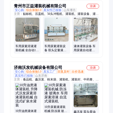
青州市正益灌装机械有限公司
洽谈
安心购
综合体验L0
真实性已核验
山东潍坊
主营：
贴标机、压盖机、56头冲瓶机、灌装机、灌装设备、灌装
封口机、蒸汽收缩机、风刀吹干机、酒水打塞机、圆盘冲瓶机、
四轮搓盖机、多头打塞机、白酒封口机、蒸汽缩标机、红酒冲瓶
机、胶帽热缩机、红酒碾帽机、自动洗瓶机、红酒热缩机、白酒
打塞机、多头封口机、米酒打塞机、六轮冲瓶机、大桶封口机、
罐头封口机
车用尿素溶液灌
车用尿素灌装设
液体灌装设备 车
装机械 全自动12
备 双头定量液体
用尿素自动灌装
头自流式灌装机
灌装机 玻璃水防
机 提高生产效率
流水线生产线
冻液灌装机械
正益机械
济南沃发机械设备有限公司
洽谈
安心购
综合体验L0
真实工厂
回复及时
出价迅速
真实性已核验
山东济南
主营：
食品枕、鑫沃发、粉末袋、灌装机、灌装封、中药膏、文
具盒、醋油袋、柠檬枕、机油桶、牛排酱、食用油、打码机、蜂
蜜瓶、旋盖机、自立袋、封切机、润滑油、切边机、标示机、收
缩机、鞋油封、喷码机、牙膏封、封口机
10升尿素液灌装
10升油类液体灌
机械 防冻液 玻璃
鑫沃发 双头香油