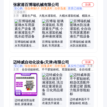
张家港百博瑞机械有限公司
洽谈
安心购
综合体验L0
回复及时
出价迅速
资质已核验
江苏徐州
主营：
灌装生产线、大瓶水灌装机、大桶水灌装机械、桶装水生
产线、大桶纯净水设备
百博瑞机械 玻璃
百博瑞 玻璃水灌
百博瑞机械 玻璃
水车用尿素生产
装机 车用尿素生
水防冻液灌装机
设备 透析液灌装
产线 小瓶水灌装
全自动车用尿素
生产线水处理设
机械 多种液体灌
透析液生产线设
备
装
备
迈特威自动化设备(天津)有限公司
洽谈
安心购
综合体验L1
回复及时
出价迅速
真实性已核验
天津
主营：
全自动贴标机、不干胶贴标机、双面贴标机、全自动灌装
机、液体灌装机、膏体灌装机、蒜蓉辣椒酱灌装机、食用油灌装
机、洗衣液灌装机设备、酱料灌装机、即食燕窝灌装机、坚果灌
装机、润滑油灌装机、粉剂灌装机、颗粒灌装机、灌装生产线、
平面贴标机、圆瓶贴标机、平面分页贴标机、卧式圆瓶贴标机、
全自动封口机、铝箔封口机、电磁感应封口机、全自动旋盖机、
真空旋盖机
迈特威全自动洗
迈特威单面不干
迈特威润滑油灌
衣液洗手液灌装
胶贴标机 精选优
装机 尿素液玻璃