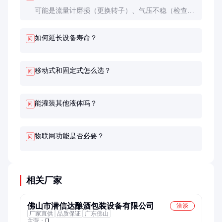
可能是流量计磨损（更换转子）、气压不稳（检查空
压机）、管路结晶（用热水清洗）或参数未校准（重
新标定）。
如何延长设备寿命？
问
移动式和固定式怎么选？
问
能灌装其他液体吗？
问
物联网功能是否必要？
问
相关厂家
佛山市潜信达酿酒包装设备有限公司
洽谈
厂家直供
品质保证
广东佛山
主营：
[]