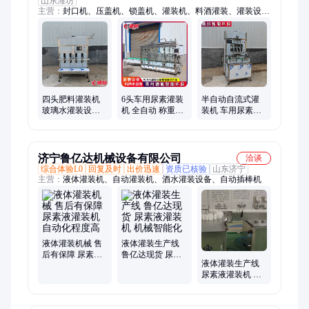
山东潍坊
主营：
封口机、压盖机、锁盖机、灌装机、料酒灌装、灌装设
备、灌装流水线、灌装生产线、润滑油灌装线、叶面肥灌装设、
烘干机、调味品、标签机、香油设备、圆盘冲瓶机、瓶子清洗
机、圆盖旋盖机、蜘蛛吹干机、用油生产线、玻璃瓶清洗机、口
服液封盖机、全自动搓盖机、塑料瓶清洗机、玻璃瓶洗瓶机、回
转式冲瓶机
四头肥料灌装机
6头车用尿素灌装
半自动自流式灌
玻璃水灌装设备
机 全自动 称重式
装机 车用尿素灌
车用尿素灌装机
润滑油灌装机械
装设备 小型酒水
械 直线式灌装
尺寸可定制
灌装机械 防滴漏
济宁鲁亿达机械设备有限公司
洽谈
综合体验L0
回复及时
出价迅速
资质已核验
山东济宁
主营：
液体灌装机、自动灌装机、酒水灌装设备、自动插棒机
液体灌装机械 售
液体灌装生产线
后有保障 尿素液
鲁亿达现货 尿素
液体灌装生产线
灌装机 自动化程
液灌装机 机械智
尿素液灌装机 鲁
度高
能化
亿达现货 机械智
能化