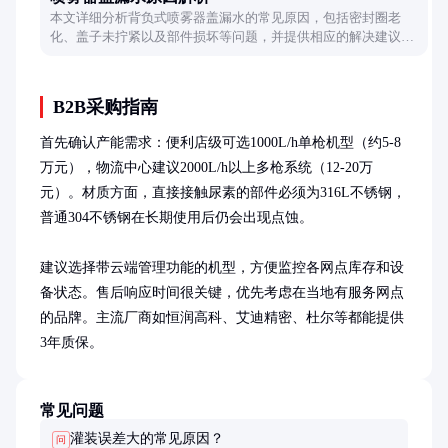
本文详细分析背负式喷雾器盖漏水的常见原因，包括密封圈老
化、盖子未拧紧以及部件损坏等问题，并提供相应的解决建议，
帮助用户快速排查故障。
B2B采购指南
首先确认产能需求：便利店级可选1000L/h单枪机型（约5-8
万元），物流中心建议2000L/h以上多枪系统（12-20万
元）。材质方面，直接接触尿素的部件必须为316L不锈钢，
普通304不锈钢在长期使用后仍会出现点蚀。

建议选择带云端管理功能的机型，方便监控各网点库存和设
备状态。售后响应时间很关键，优先考虑在当地有服务网点
的品牌。主流厂商如恒润高科、艾迪精密、杜尔等都能提供
3年质保。
常见问题
灌装误差大的常见原因？
问