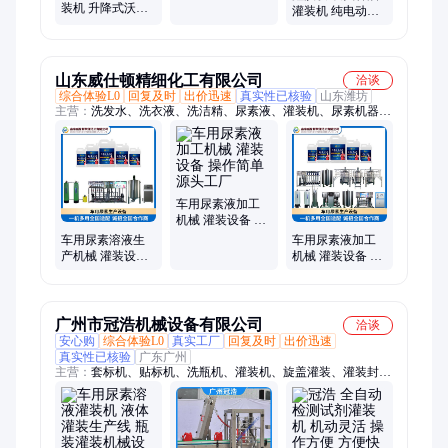
装机 升降式沃发
水 车用尿素溶液
灌装机 纯电动车
尿素溶液灌装机
自流式灌装机
用尿素灌装机械
械 自流式矿泉水
质保一年 现货直
灌装
达
山东威仕顿精细化工有限公司
洽谈
综合体验L0
回复及时
出价迅速
真实性已核验
山东潍坊
主营：
洗发水、洗衣液、洗洁精、尿素液、灌装机、尿素机器、
灌装设备、尿素设备、尿素溶液、车载尿素、尿素制造机、水溶
液设备、车用尿素机械、车用尿素制备机、素溶液生产机械、洗
手液、生产设备、日化用品、智能生产线、冻液生产线、车液一
体机、日化设备技术、小型日化设备、三合一生产线、汽车用品
生产线
车用尿素液加工
机械 灌装设备 操
作简单 源头工厂
车用尿素溶液生
车用尿素液加工
产机械 灌装设备
机械 灌装设备 高
高效节能 威仕顿
效节能 威仕顿
广州市冠浩机械设备有限公司
洽谈
安心购
综合体验L0
真实工厂
回复及时
出价迅速
真实性已核验
广东广州
主营：
套标机、贴标机、洗瓶机、灌装机、旋盖灌装、灌装封尾
机、注液泵、防冻液、封口机、理瓶机、旋盖机、热收缩机、粉
剂包装机、扭旋瓶盖机、立式包装机、定位贴管机、喷码输送
机、冠浩机械设备、封膜收缩包装