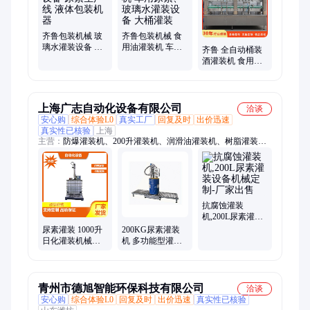
齐鲁包装机械 玻
齐鲁包装机械 食
璃水灌装设备 尿
用油灌装机 车用
齐鲁 全自动桶装
素生产线 液体包
尿素、玻璃水灌
酒灌装机 食用油
装机器
装设备 大桶灌装
灌装机械 车用尿
素大桶灌装
上海广志自动化设备有限公司
洽谈
安心购
综合体验L0
真实工厂
回复及时
出价迅速
真实性已核验
上海
主营：
防爆灌装机、200升灌装机、润滑油灌装机、树脂灌装
机、化工灌装机、油漆灌装机、溶剂灌装机、硫酸灌装机、视觉
灌装机、200L灌装机、25升灌装机、活塞灌装机、流量计灌装
机、自动灌装生产线、200kg四桶灌装机、IBC吨桶灌装线、吨桶
灌装机、全自动化工桶灌装机、油墨灌装机、涂料灌装机、防腐
蚀灌装机、酸碱灌装机、固化剂灌装机、乳胶漆桶灌装机、吨袋
抗腐蚀灌装
包装机
机,200L尿素灌装
设备机械定制-厂
尿素灌装 1000升
200KG尿素灌装
家出售
日化灌装机械设
机 多功能型灌装
备定制厂家操作
设备机械 -源头厂
简单
家
青州市德旭智能环保科技有限公司
洽谈
安心购
综合体验L0
回复及时
出价迅速
真实性已核验