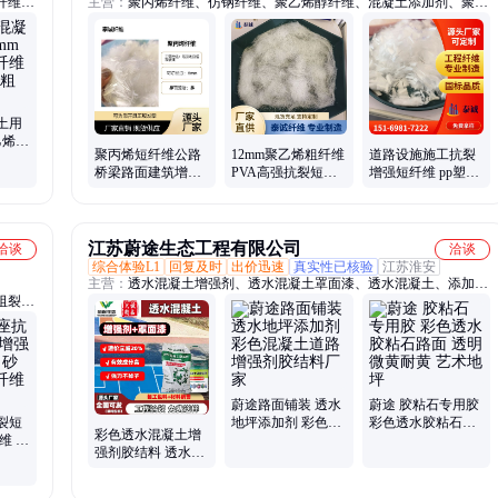
纤维毡
主营：
聚丙烯纤维、仿钢纤维、聚乙烯醇纤维、混凝土添加剂、聚酯
、纤维
纤维、玻璃纤维毡、纤维素纤维、工程纤维、玻璃纤维、表面毡、钢
木质素
纤维
土用
聚乙烯醇
聚丙烯短纤维公路
12mm聚乙烯粗纤维
道路设施施工抗裂
pva
桥梁路面建筑增强
PVA高强抗裂短纤
增强短纤维 pp塑料
材料混凝土添加剂
维风电底座增韧建
纤维 分散性好 干混
源头生产厂家
筑用纤维厂家
砂浆用聚丙烯
江苏蔚途生态工程有限公司
洽谈
洽谈
综合体验L1
回复及时
出价迅速
真实性已核验
江苏淮安
主营：
透水混凝土增强剂、透水混凝土罩面漆、透水混凝土、添加
阻裂纤
剂、胶粘石胶水、透水混凝土罩面剂、透水混凝土试压块、冷拌沥青
蔚途路面铺装 透水
蔚途 胶粘石专用胶
裂短
地坪添加剂 彩色混
彩色透水胶粘石路
彩色透水混凝土增
维 腈
凝土道路增强剂胶
面 透明微黄耐黄 艺
强剂胶结料 透水砼
面短切
结料厂家
术地坪
罩面漆地坪添加剂
路面密封剂