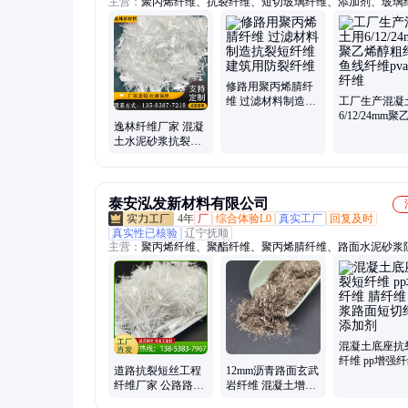
主营：
聚丙烯纤维、抗裂纤维、短切玻璃纤维、添加剂、玻璃
布、塑钢纤维、聚丙烯网状纤维、玄武岩纤维、聚丙烯腈纤维
素纤维、聚酯纤维、聚丙烯粗纤维、改性玻璃纤维、玻纤粉、
纤维、钢纤维、聚乙烯醇纤维、混凝土纤维
修路用聚丙烯腈纤
维 过滤材料制造抗
工厂生产混凝
裂短纤维建筑用防
6/12/24mm
逸林纤维厂家 混凝
裂纤维
粗纤维鱼线纤维
土水泥砂浆抗裂添
粗 纤维
加剂 公路路面水库
用聚丙烯纤维
泰安泓发新材料有限公司
4年
厂
综合体验L0
真实工厂
回复及时
真实性已核验
辽宁抚顺
主营：
聚丙烯纤维、聚酯纤维、聚丙烯腈纤维、路面水泥砂浆
维、聚丙烯网状纤维、仿钢纤维、玄武岩纤维、钢纤维
混凝土底座抗
纤维 pp增强纤
道路抗裂短丝工程
12mm沥青路面玄武
纤维 砂浆路
纤维厂家 公路路面
岩纤维 混凝土增强
纤维添加剂
水泥砂浆阻裂添加
添加剂 分散性好 褐