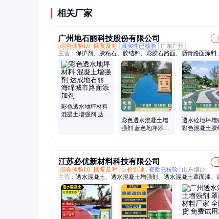
挥发。应严格遵循产品技术手册操作。
相关厂家
广州地石丽科技股份有限公司
综合体验L0
回复及时
真实性已核验
广东广州
主营：
保护剂、胶粘石、胶结料、彩胶石路面、沥青路面涂料
沥青、石子胶粘剂、地面改色剂、石子粘接剂、混凝土地面、
凝土、双丙聚氨酯、透水石地坪、砾石胶粘剂、混凝土增强剂
压印地面、改色用罩面漆、改性环氧树脂、透水地坪材料、地
坪胶、彩胶石耐候胶、透明石子胶水、混凝土罩面漆、压模地
剂、彩胶石专用胶水
彩色透水地坪材料
混凝土增强剂 达成
彩色透水混凝土增
透水砼地坪增
地石丽 海绵城市路
强剂 蓝色地坪添加
彩色混凝土胶
面添加剂
剂 达成地石丽 海绵
达成地石丽 
城市路面
面添加剂
江苏必优新材料科技有限公司
综合体验L0
回复及时
出价迅速
资质已核验
山东烟台
主营：
透水混凝土、透水混凝土增强剂、透水混凝土罩面漆、
剂、沥青改色剂、压花地坪、冷板沥青