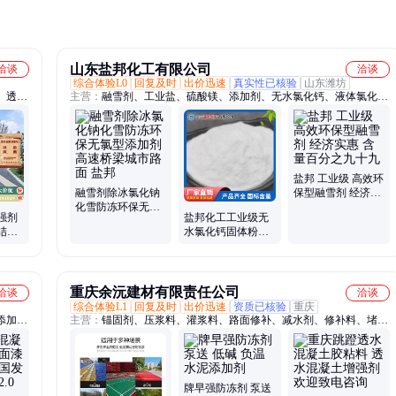
山东盐邦化工有限公司
洽谈
洽谈
综合体验L0
回复及时
出价迅速
真实性已核验
山东潍坊
、透水
主营：
融雪剂、工业盐、硫酸镁、添加剂、无水氯化钙、液体氯化
透水混
钙、精制软水盐、二水氯化钙、工业氯化镁、无水亚硫酸钠
、水泥
石丽地
坪光亮
盐邦 工业级 高效环
融雪剂除冰氯化钠
保型融雪剂 经济实
化雪防冻环保无氯
惠 含量百分之九十
强剂
盐邦化工工业级无
型添加剂高速桥梁
九
结料
水氯化钙固体粉末
城市路面 盐邦
透水路
状含量75%
重庆余沅建材有限责任公司
洽谈
洽谈
综合体验L1
回复及时
出价迅速
资质已核验
重庆
添加
主营：
锚固剂、压浆料、灌浆料、路面修补、减水剂、修补料、堵漏
剂、砂浆王、钢纤维、膨胀剂、速凝剂、露骨修补、抗裂砂浆、房屋
防水、桥梁加固、防水砂浆、加固砂浆、粘结砂浆、甲基纤维素、混
凝土养护液、透水混凝土增强剂
牌早强防冻剂 泵送