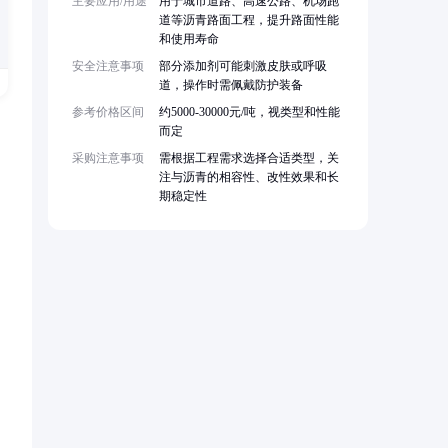
主要应用/用途
用于城市道路、高速公路、机场跑
道等沥青路面工程，提升路面性能
和使用寿命
安全注意事项
部分添加剂可能刺激皮肤或呼吸
道，操作时需佩戴防护装备
参考价格区间
约5000-30000元/吨，视类型和性能
而定
采购注意事项
需根据工程需求选择合适类型，关
注与沥青的相容性、改性效果和长
期稳定性