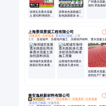
广州透水混凝
强剂 罩面漆
家 全国发货 
佳境生态透水混凝
沥青改色道路施工
用2.0
土 胶结料增强剂 海
彩色路面喷涂 全国
绵城市材料 透水砼
施工 原材料厂家 施
路面添加剂
工 包工包料
上海景琪景观工程有限公司
回复及时
出价迅速
真实性已核验
上海
主营：
压花地坪、压模地坪施工、压模地坪材料、透水混凝土
砾石聚合地坪、压花地坪模具
海绵城市发展透水
汕尾城市海绵透水
路面应用|长春透水
路面|多孔透水砼添
混凝土添加剂原料
加剂标准施工用量
岳阳透水混凝
供应
加剂生产厂家|
隙透水路面海
市
泰安逸林新材料有限公司
3年
厂
综合体验L1
回复及时
出价迅速
真实性已核验
安徽淮南