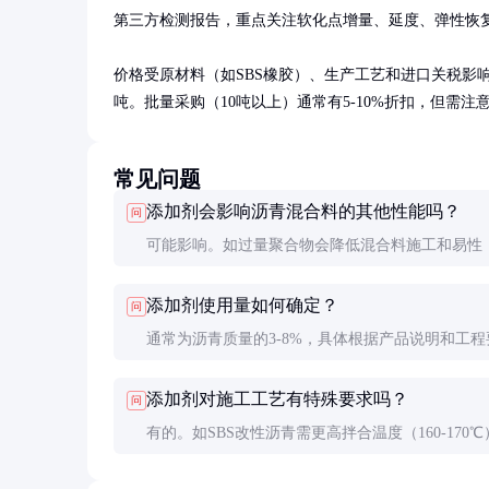
第三方检测报告，重点关注软化点增量、延度、弹性恢复
价格受原材料（如SBS橡胶）、生产工艺和进口关税影响。国产优
吨。批量采购（10吨以上）通常有5-10%折扣，但需
常见问题
添加剂会影响沥青混合料的其他性能吗？
问
可能影响。如过量聚合物会降低混合料施工和易性
化配比。专业厂家会提供配伍性测试数据，建议先
添加剂使用量如何确定？
问
段验证。
通常为沥青质量的3-8%，具体根据产品说明和工程
求。过量不仅增加成本，还可能导致沥青性能失衡
添加剂对施工工艺有特殊要求吗？
问
通过试验确定最佳掺量。
有的。如SBS改性沥青需更高拌合温度（160-170℃
更长拌合时间。温拌剂则相反，需严格控制温度以