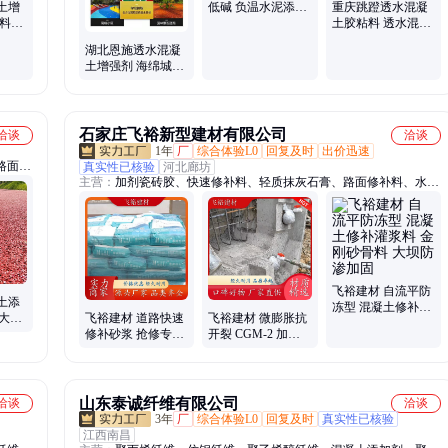
土增
低碱 负温水泥添加
重庆跳蹬透水混凝
材料厂
剂
土胶粘料 透水混凝
免费试
土增强剂 欢迎致电
湖北恩施透水混凝
咨询
土增强剂 海绵城市
路面水泥添加剂 罩
面漆
石家庄飞裕新型建材有限公司
洽谈
洽谈
1年
厂
综合体验L0
回复及时
出价迅速
路面、
真实性已核验
河北廊坊
主营：
加剂瓷砖胶、快速修补料、轻质抹灰石膏、路面修补料、水泥
路面修补料、无收缩灌浆料、绿色金刚砂地坪、轻质石膏抹灰、粉刷
石膏、水泥基灌浆料、灌浆料、工业灌浆料、建筑灌浆料、面层抹灰
石膏、抗裂抹灰石膏、瓷砖胶、金刚砂地坪、金刚砂骨料、水泥道路
快速修补料、高强无收缩灌浆料、混凝土修补灌浆料、轻质石膏砂
浆、石膏抹灰砂浆、轻质石膏、抹灰石膏
飞裕建材 自流平防
土添
冻型 混凝土修补灌
大孔
飞裕建材 道路快速
飞裕建材 微膨胀抗
浆料 金刚砂骨料 大
绵城
修补砂浆 抢修专用
开裂 CGM-2 加固
坝防渗加固
高分子添加剂 高速
型灌浆料 金刚砂骨
路面养护
料 机场跑道维修
山东泰诚纤维有限公司
洽谈
洽谈
3年
厂
综合体验L0
回复及时
真实性已核验
江西南昌