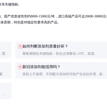
等关键指标。

质改性剂约8000-15000元/吨，进口高端产品可达20000-30000元/
注意保质期，特别是对稳定性要求高的产品。
如何判断添加剂质量好坏？
问
，需优
看检测报告关键指标：软化点增量应≥10℃，延度
做试验
（5℃）≥30cm，弹性恢复≥65%。同时观察产品均匀性和
新旧添加剂能混用吗？
问
稳定性，储存后不应出现分层或结块。
要
原则上不推荐。不同配方添加剂可能产生拮抗作用，影响
，建议
改性效果。如必须混用，应先做相容性试验，观察是否出
现絮凝或分层现象。
）和
防提前