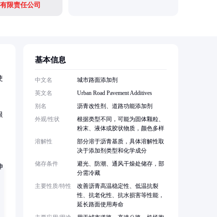
有限责任公司
石家庄飞
基本信息
使
中文名
城市路面添加剂
英文名
Urban Road Pavement Additives
别名
沥青改性剂、道路功能添加剂
根
外观/性状
根据类型不同，可能为固体颗粒、
粉末、液体或胶状物质，颜色多样
溶解性
部分溶于沥青基质，具体溶解性取
决于添加剂类型和化学成分
储存条件
避光、防潮、通风干燥处储存，部
分需冷藏
主要性质/特性
改善沥青高温稳定性、低温抗裂
性、抗老化性、抗水损害等性能，
延长路面使用寿命