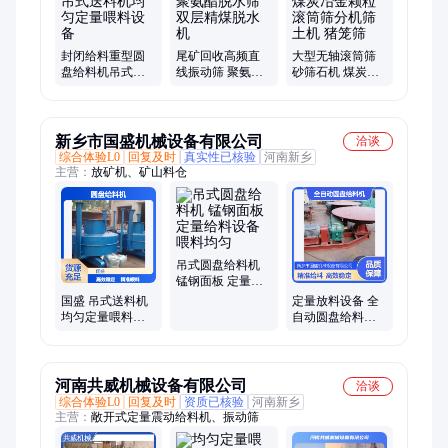
封闭给料重型圆
尾矿回收高频直
大型无轴滚筒筛
盘给料机吊式送
线振动筛 聚氨酯
砂筛石机 煤炭冶
料机均匀定量喂
脱水筛 双层精煤
金颗粒滚筒筛分
料设备
脱水机
机筛土机 猪笼筛
新乡市国盛机械设备有限公司
洽谈
综合体验L0
回复及时
真实性已核验
河南新乡
主营：
放矿机、矿山料仓
吊式圆盘给料机
锰钢面板 定量给
料设备 喂料均匀
国盛 吊式送料机
定量放料设备 全
均匀定量喂料设
自动圆盘给料机
备 封闭给料DK-
泥沙煤炭石粉均
1000圆盘给料机
匀喂料机 转盘给
矿机
河南共威机械设备有限公司
洽谈
综合体验L0
回复及时
资质已核验
河南新乡
主营：
敞开式定量震动给料机、振动筛