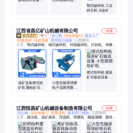
料均匀 定量输送
喂料均匀 定量输
鄂式破碎机 工业
送
碎石机 冶金矿山
用 噪音低粉尘少
江西省昌亿矿山机械有限公司
洽谈
7年
厂
安心购
综合体验L0
真实工厂
回复及时
出价迅速
真实性已核验
江西赣州
主营：
鄂式破碎机、锤式破碎机、对辊破碎机、打砂机、球磨
机、碾金机、螺旋分级机、滚筒筛、振动筛、脱水筛、泥石分离
机、滚轴筛、滚筒洗石机、给料机、螺旋洗矿机、轮斗洗沙机、
螺旋洗沙机、擦洗机、选矿摇床、浮选机、磁选机、搅拌桶、螺
旋溜槽、选矿离心机、跳汰机
摆式给料机 煤炭
矿石输送设备 小
型摇摆给矿机
选矿设备摆式给
小型实验室球磨
矿机 颗粒矿石定
机干湿两用重晶
量给料机 水泥化
石研磨机卧式不
肥行业均匀喂料
锈钢水泥陶瓷磨
设备
粉机
江西恒昌矿山机械设备制造有限公司
洽谈
安心购
综合体验L1
回复及时
真实性已核验
江西赣州
主营：
跳汰机、选矿摇床、浮选机、球磨机、螺旋溜槽、圆筒洗
矿机、槽式洗矿机、淘金设备、金矿选矿机械、磁选机、选矿离
心机、振动筛、滚筒筛