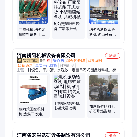
均匀定量喂料设
备 厂家吊挂式敞
共威机械 均匀定
均匀给料圆盘给
开式发货 小型电
量喂料设备 小型
料机 矿山砂石定
磁给料机 共威机
5t/h处理量 GZ2电
量喂料 稳定输送
械
磁给料机
工业给料设备
河南骄阳机械设备有限公司
洽谈
8年
档
安心购
综合体验L0
回复及时
出价迅速
真实性已核验
河南新乡
主营：
排设备、干排筛、水洗砂、定量吊闭式圆盘喂料机、捞砂
机、分离机、振动筛、脱水机、输送机、筛石头、泥石土、回收
机、洗砂机、石头槽、洗沙机、脱水斗、气流筛、板链斗、水洗
沙、石英粉、石英砂、提升机、链板机、摇摆筛、输送量、滚轴
筛
电机振动给料机
加厚板链给料机
电磁式震动喂料
吊闭式圆盘喂料
矿石堆场装船用
机 矿用封闭式 均
机 选煤厂 发电厂
的链板输送带 废
匀定量送料设备
定量给料机 连续
料传送机
均匀给料设备 骄
阳
江西省宏兴选矿设备制造有限公司
洽谈