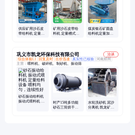
跳汰机
供应矿用沙石皮
矿用沙石皮带给
煤炭银石矿圆盘
带给料机 定量槽
料机 定量槽式料
给料机定量加料
式料仓均匀喂料
仓均匀喂料机 摆
设备全自动连续
机 上下料输送设
式上料机输送设
均匀转盘喂料器
备
备
厂家
巩义市凯龙环保科技有限公司
洽谈
综合体验L1
回复及时
出价迅速
真实性已核验
河南郑州
主营：
喂料机、破碎机、制砂机、振动筛
砂石振动给料机
振动式喂料机 定
时产15吨多功能
水轮洗砂机 泥沙
量给料设备 喂料
砂石三筒烘干机
分离机 凯龙矿山
均匀，连续性好
凯龙环保制造
石粉洗砂设备耐
Φ2x4.5
用性好