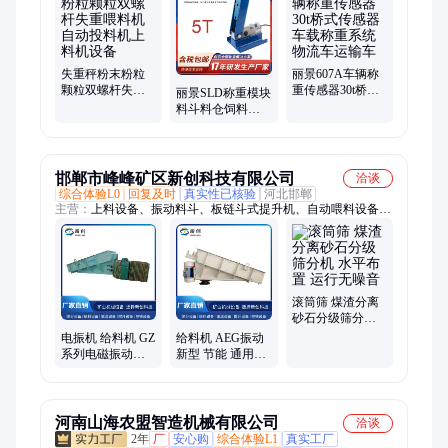
失重秤粉末粉粒
丽景607A车辆称
颗粒双螺杆失重
重传感器30t桥式
丽景SLD称重模块
喂料机自动投料
传感器车载称重
料斗料仓饲料畜
机上料机设备
系统物流车运输
牧养殖料塔称重
车
传感器配料
邯郸市峰峰矿区新创科技有限公司
洽谈
综合体验L0
回复及时
真实性已核验
河北邯郸
主营：
上料设备、振动料斗、板链斗式提升机、自动喂料设备、
电磁振动给料机、电机振动给料机、斗式提升机
滚筒筛 煤渣分离
砂石分级筛分机
水平布置 运行无
电振机 给料机 GZ
给料机 AEG振动
噪音
系列电磁振动给
新型 节能 通用给
料机 喂料器 自动
料设备 新创科技
喂料设备 可定制
输送能力强
河南山海农盟智造机械有限公司
洽谈
2年
厂
安心购
综合体验L1
真实工厂