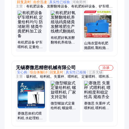
回复及时
出价迅速
真实性已核验
河南郑州
主营：
有机肥设备、发酵翻堆设备、有机肥粉碎设备、铲车喂料
机、有机肥配套设备、有机肥生产线设备
有机肥好氧发酵
有机肥设备 铲车
翻堆机养殖场鸡
山海农盟有机肥
喂料机 定量给料
粪猪粪发酵堆肥
抛圆机 颗粒抛圆
均匀 防堵耐用 猪
生产线槽式翻抛
整形设备 肥料成
粪牛粪肥料加工
机
球 二次造粒颗粒
设备
机
无锡赛微思精密机械有限公司
洽谈
安心购
综合体验L0
回复及时
真实性已核验
江苏无锡
主营：
吸料机、给料机、失重秤、喂料机、定量喂料、喂料系
统、计量喂料、送料机、配料机、集中供料、改性塑料、气力输
送、配料系统、精准计量、无尘投料、活化料斗、陶瓷釉料、电
磁振动、计量混合、粉体吨包、自动化配料、螺杆计量秤、螺旋
输送机、自动加料系统、计量喷射系统
微型螺旋式定量
赛微思 失重秤 式
给料机 螺旋喂料
喂料机 喂料精度
机 厂家支持定制
和稳定性高 规格
赛微思体积式喂
齐全
料机 水处理粉剂
投加 厂家非标定
制