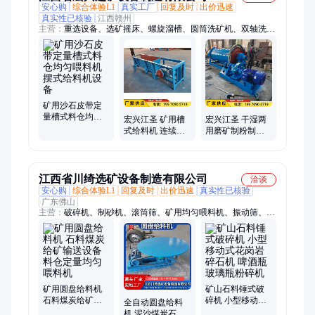
安心购
综合体验L1
真实工厂
回复及时
出价迅速
真实性已核验
江西赣州
主营：
重选设备、选矿摇床、螺旋溜槽、圆筒洗矿机、双轴洗矿
机、轮斗洗沙机、圆盘给料机、螺旋洗沙机、槽式给料机、螺旋
分级机、球磨分级一体机、摆式给料机、球磨机、细沙回收机、
振动筛、跳汰机、振动洗金机、淘金设备、筛分设备、滚筒洗金
机、矿用设备、全套洗金淘金设备、鼓动溜槽、震动筛洗金机、
混汞摇床
矿用沙石皮带定
量槽式料仓均匀
宏兴江圣 矿用槽
宏兴江圣 干湿两
喂料机摆式给料
式给料机 连续式
用磨矿制粉制砂
机设备
小型投料机 矿石
出料20-200目
破碎用输送供料
0924连续式球磨
设备
机厂家
江西省川绮选矿设备制造有限公司
洽谈
安心购
综合体验L1
回复及时
出价迅速
真实性已核验
广东佛山
主营：
破碎机、制砂机、滚筒筛、矿用均匀喂料机、振动筛、球
磨机、输送机、离心机、洗石机、撕碎机、跳汰机
矿用圆盘给料机
矿山石料锤式破
石料煤炭给矿输
碎机 小型移动式
全自动圆盘给料
送设备 料仓定量
花岗岩碎石机 啤
机 泥沙煤炭石粉