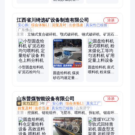
均匀喂料机
酒瓶玻璃瓶粉碎
均匀喂料机 转盘
机
给矿机 定量放料
设备
江西省川绮选矿设备制造有限公司
洽谈
安心购
综合体验L1
回复及时
出价迅速
真实性已核验
广东佛山
主营：
立轴式复合破碎机、颚式破碎机、锤式破碎机、矿泥石粉
均匀喂料机、反击式破碎机、对辊破碎机、球磨机、湿式铜米分
离机、螺旋洗沙筛沙一体、脱水筛、螺旋洗沙机、轮斗洗沙机、
槽式洗矿机、滚筒筛、振动筛、水力旋流器、脱泥斗、螺旋输送
机、6s摇床、跳汰机、螺旋溜槽、渣浆泵、水套式离心机、浮选
机、磁选机、除铁器
小型圆盘给料机
圆盘给料机 座式
矿泥石粉均匀喂
喂料机 粉末煤化
圆盘给料机 煤炭
料机 定量给矿设
工等均匀送料机
砂石均速定量给
备 料仓上料分料
矿用定量上料设
矿设备 吊式全自
机
备
动煤矿均匀喂料
机
山东普煤智能设备有限公司
洽谈
5年
厂
安心购
综合体验L1
真实工厂
回复及时
出价迅速
真实性已核验
山东济宁
主营：
挖掘机、链轮组件、飞臂吊、喂料机、拆缸机、锯齿环、
伸缩臂、皮带硫化机、聚能管、临时支护装置、搬运悬浮气垫、
搬运坦克车、矿用三轮车、喷射器、船用风机、钻头、速凝剂、
钻杆、电液推杆、洗靴机、手拉葫芦、除铁器、管道排渣器、消
毒门、静电释放器、定向钻机