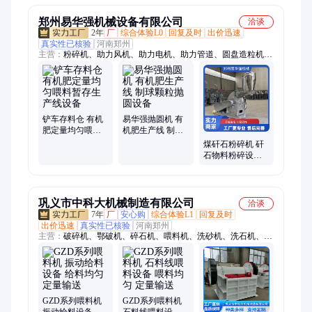
郑州易华强机械设备有限公司
洽谈
2年
厂
综合体验L0
回复及时
出价迅速
真实性已核验
河南郑州
主营：
粉碎机、助力风机、助力电机、助力管道、圆盘造粒机、
滚筒烘干机、滚筒冷却机、挤压造粒机
铲车存料仓 有机
易华强抛圆机 有
肥定量均匀喂料
机肥生产线 制球
暂存生产线设备
颗粒抛圆设备
煤矸石粉碎机 矸
石物料粉碎设备
矿石石料粉碎加
工成套机器
巩义市中科大机械制造有限公司
洽谈
7年
厂
安心购
综合体验L1
回复及时
出价迅速
真实性已核验
河南郑州
主营：
破碎机、鄂破机、碎石机、喂料机、洗砂机、洗石机、打
砂机、制砂机、对辊机、粉碎机、筛砂机、给料机、振动筛、圆
振筛、洗沙设备、破碎设备、筛分设备、洗石设备、洗选设备、
耐火材料、料生产线、洗砂设备、选矿设备、1210反击破、石子
生产线
GZD系列喂料机
GZD系列喂料机
振动给料设备 给
石料线喂料设备