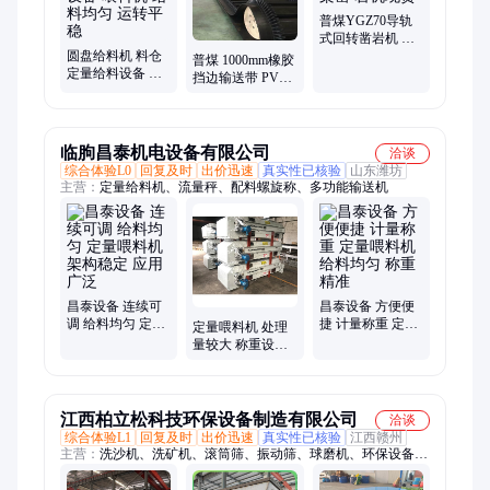
普煤YGZ70导轨
式回转凿岩机 圆
圆盘给料机 料仓
盘型支架凿 岩机
普煤 1000mm橡胶
定量给料设备 高
现货
挡边输送带 PVC
效送料设备 喂料
裙边输 送带 耐磨
机 给料均匀 运转
防滑
平稳
临朐昌泰机电设备有限公司
洽谈
综合体验L0
回复及时
出价迅速
真实性已核验
山东潍坊
主营：
定量给料机、流量秤、配料螺旋称、多功能输送机
昌泰设备 连续可
昌泰设备 方便便
调 给料均匀 定量
捷 计量称重 定量
定量喂料机 处理
喂料机 架构稳定
喂料机 给料均匀
量较大 称重设备
应用广泛
称重精准
昌泰机电 速度均
匀
江西柏立松科技环保设备制造有限公司
洽谈
综合体验L1
回复及时
出价迅速
真实性已核验
江西赣州
主营：
洗沙机、洗矿机、滚筒筛、振动筛、球磨机、环保设备、
实验室机器、给料机、螺旋分级机、轮斗洗沙机、圆筒洗矿机、