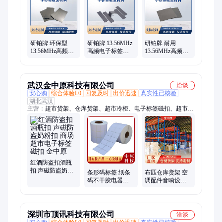
电胶、电镀镍、白银浆、高纯锡、高纯锌
研铂牌 环保型
研铂牌 13.56MHz
研铂牌 耐用
13.56MHz高频电
高频电子标签专
13.56MHz高频电
子标签吸波材料
用吸波材料 性能
子标签吸波材料
绿色安全
稳定
长使用寿命
武汉金中原科技有限公司
洽谈
安心购
综合体验L0
回复及时
出价迅速
真实性已核验
湖北武汉
主营：
超市货架、仓库货架、超市冷柜、电子标签磁扣、超市软
件、超市防盗门、收银机、收银系统、仓储货架、重型货架、中
型货架、横梁式货架、阁楼式货架、货架回收、二手货架、货架
安装、水果货架、保鲜膜、收银一体机
红酒防盗扣酒瓶
扣 声磁防盗奶粉
条形码标签 纸条
布匹仓库货架 空
扣 商场超市电子
码不干胶电器标
调配件音响设备
标签磁扣 金中原
签纸 印刷电子标
储物架 支持定制
签条形码
上门安装
深圳市顶讯科技有限公司
洽谈