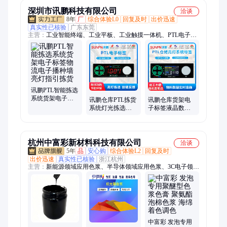
签
深圳市讯鹏科技有限公司
洽谈
8年
厂
综合体验L0
回复及时
出价迅速
真实性已核验
广东东莞
主营：
工业智能终端、工业平板、工业触摸一体机、PTL电子标
签、三防平板、mes工位机、PTL系统、电子看板、边缘计算网
关、数据采集、pda手持机、mes系统、生产管理看板系统、看板
系统、安灯系统、esop系统、esd防静电系统、设备状态监控系
统、温湿度环境监控系统
讯鹏PTL智能拣选
系统货架电子标
讯鹏仓库PTL拣货
讯鹏仓库货架电
签物流电子播种
系统灯光拣选电
子标签液晶数据
墙亮灯指引拣货
子标签数据实时
显示屏物流仓储
显示LCD液晶屏
智能灯光拣选系
统
杭州中富彩新材料科技有限公司
洽谈
5年
品
安心购
综合体验L2
回复及时
出价迅速
真实性已核验
浙江杭州
主营：
新能源领域应用色浆、半导体领域应用色浆、3C电子领域
应用色浆、光固化UV色浆、胶粘剂领域应用色浆、聚氨酯发泡
应用色浆、3D打印树脂、塑料制品用色油、涂布领域应用色
浆、胶带保护膜色浆/油墨、增塑剂色浆、氟碳色浆、发泡色
浆、导电色浆、遮光色浆、密封胶色浆
中富彩 发泡专用