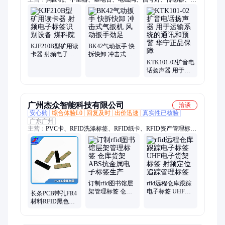
线盒、打磨机、输送机、显模块、凿岩机、切轨机、调节器、摄
像仪、标识卡、变压器、控制器、保护器、调整机、手持机、控
制箱、捣固镐、风速表、拨道机、破碎机
KJF210B型矿用读
BK42气动扳手 快
卡器 射频电子标
拆快卸 冲击式气
签识别设备 煤科
扳机 风动扳手劲
KTK101-02扩音电
院
足
话扬声器 用于运
输系统的通讯和
预警 华宁正品保
障
广州杰众智能科技有限公司
洽谈
安心购
综合体验L0
回复及时
出价迅速
真实性已核验
广东广州
主营：
PVC卡、RFID洗涤标签、RFID纸卡、RFID资产管理标
签、NFC卡、IC卡、RFID腕带、塑料环保卡
订制rfid图书馆层
rfid远程仓库跟踪
架管理标签 仓库
电子标签 UHF电
长条PCB带孔FR4
货架ABS抗金属
子货架标签 射频
材料RFID黑色抗
电子标签生产
定位追踪管理标
金属标签 定制远
签
距离识别电子标