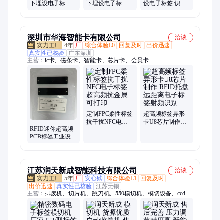
下埋设电子标签
下埋设电子标签
设电子标签 识别
安装便捷 地下设
安装便捷 地下设
距离远 地下设施
施管理
施管理
管理
深圳市华海智能卡有限公司
洽谈
4年
厂
综合体验L0
回复及时
出价迅速
真实性已核验
广东深圳
主营：
ic卡、磁条卡、智能卡、芯片卡、会员卡
定制FPC柔性标签
超高频标签异形
抗干扰NFC电子
卡U8芯片制作
RFID迷你超高频
标签超高频抗金
RFID托盘远距离
PCB标签工业设备
属可打印
电子标签射频识
智能管理抗金属
别
电子标签
江苏润天新成智能科技有限公司
洽谈
5年
厂
安心购
综合体验L1
回复及时
出价迅速
真实性已核验
江苏无锡
主营：
排废机、切片机、跳刀机、550模切机、模切设备、ccd复
合机、精密模切机、片材复合机、覆膜贴片机、全自动贴合机、
多工位贴合机、防震泡棉模切、多层复合设备、超声波焊接机、