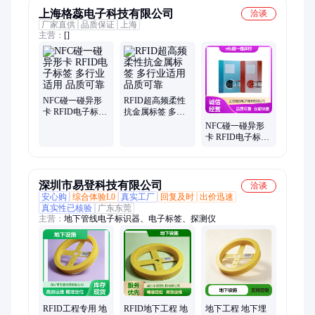
上海格蕊电子科技有限公司
洽谈
厂家直供
品质保证
上海
主营：
[]
NFC碰一碰异形
RFID超高频柔性
卡 RFID电子标签
抗金属标签 多行
多行业适用 品质
业适用 品质可靠
NFC碰一碰异形
可靠
卡 RFID电子标签
多行业适用 品质
可靠
深圳市易登科技有限公司
洽谈
安心购
综合体验L0
真实工厂
回复及时
出价迅速
真实性已核验
广东东莞
主营：
地下管线电子标识器、电子标签、探测仪
RFID工程专用 地
RFID地下工程 地
地下工程 地下埋