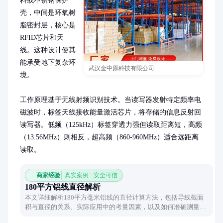
料或不锈钢保护
壳，中间是环氧树
脂密封层，核心是
RFID芯片和天
线。这种设计使其
能承受地下复杂环
武汉金中原科技有限公司
境。

工作原理基于无线射频识别技术。当读写器发射特定频率电
磁波时，标签天线接收能量激活芯片，将存储的信息反射回
读写器。低频（125kHz）标签穿透力强但读取距离短，高频
（13.56MHz）则相反，超高频（860-960MHz）适合远距离
读取。
商家经验
真实案例 · 安全可信
180平方铝线直径解析
本文详细解析180平方毫米铝线的直径计算方法，包括导线截面
积与直径的关系、实际应用中的考量因素，以及如何准确测量导
线直径，帮助读者全面了解铝线规格。