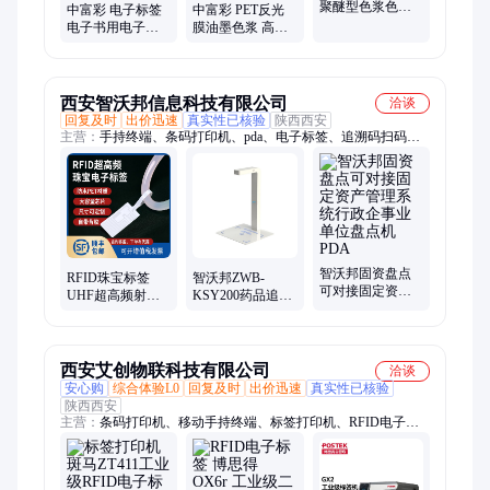
聚醚型色浆色膏
中富彩 电子标签
中富彩 PET反光
聚氨酯泡棉色浆
电子书用电子油
膜油墨色浆 高光
海绵着色调色
墨电子墨黑浆油
泽高透明油墨 薄
性绝缘涂料
膜涂布着色
西安智沃邦信息科技有限公司
洽谈
回复及时
出价迅速
真实性已核验
陕西西安
主营：
手持终端、条码打印机、pda、电子标签、追溯码扫码
枪、标签纸
智沃邦固资盘点
RFID珠宝标签
智沃邦ZWB-
可对接固定资产
UHF超高频射频
KSY200药品追溯
管理系统行政企
标批量盘点电子
码识别终端批量
事业单位盘点机
标签金店首饰商
采集UDI码商品码
PDA
品管理
声音
西安艾创物联科技有限公司
洽谈
安心购
综合体验L0
回复及时
出价迅速
真实性已核验
陕西西安
主营：
条码打印机、移动手持终端、标签打印机、RFID电子标
签打印机、博思得打印机、霍尼韦尔扫描枪、PDA、思必拓手持
终端、RFID打印机、RFID手持终端、得利捷扫描枪