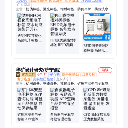
安心购
综合体验L0
回复及时
出价迅速
真实性已核验
广东深圳
主营：
防伪标签、激光标签、镭射标签、防伪吊牌、防伪洗水
唛、防伪包装袋、防伪包装盒、RFID标签、NFC标签、防伪系
统、一物一码、防伪门票
透明NFC可视化
高频电子标签 防
PET膜类戒指对折
水耐腐蚀防开刀
标签 RFID高频电
RFID图书管理防
花
子标签 智能盘点
盗标签 高频电子
管理系统
标签 图书馆智能
档案管理
华矿设计研究(济宁)院
洽谈
6年
厂
安心购
综合体验L3
回复及时
出价迅速
真实性已核验
山东济宁
主营：
矿用设备、铁路设备、救援设备、矿用本安型电子标签、
防爆电器、仪器仪表、路面机械、工程机械
矿用本安型电子
自救器电子标签
CPD-8M煤层瓦斯
标签 APP查询功
考勤管理功能
压力数据采集仪
能 可显示产品信
APP查询 产品异
测量准确 坚固耐