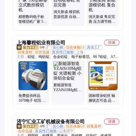
光学薄膜贴合机、精密多层复合机、多层材料复合机、模切机、
全自动模切机、圆刀模切机、多工位圆刀模切机、视觉检测机、
多工位模切机、圆刀复合机
润天新成 模切机
精密数码电子标
货源优质 自动收
润天新成 售后完
签模切机厂家 550
卷机 售后完善
善 压力调节精度
型标签立式数控
高 新能源模切机
模切 机
复合机
上海馨程铝业有限公司
洽谈
6年
厂
安心购
综合体验L0
真实工厂
回复及时
出价迅速
真实性已核验
上海
主营：
铝锭、纯铝锭、合金铝锭、电子标签箔、99.7铝锭、A7铝
锭、AlSi10Mg铝锭、AlSi10MgMn铝锭、铝带、纯铝带、变压器
铝带、锌锭、铝丝、铝线、铝箔、纯铝箔、8011铝箔、1060铝
箔、锂电池铝箔、电子铝箔、纯锌锭、铝棒、研磨铝棒、喷涂铝
丝、喷涂铝线、99.99铝丝
新能源智造
YZAlSi10Mg铝锭
光谱检测 小块铝
免费提供样品
国标喷涂铝丝 轴
合金锭
1070电子 铝箔 精
捆状态可选 品质
密分条复卷A1100
高效 多种用途 专
电子标签箔
业团队
济宁汇业工矿机械设备有限公司
洽谈
4年
厂
安心购
综合体验L0
回复及时
出价迅速
真实性已核验
山东济宁
主营：
捣固机、中继器、基地台、电磁阀、信号灯、传感器、接