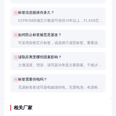
抗金属标签，其底部有铁氧体磁环可消除涡流干扰。
标签信息能保存多久？
问
EEPROM存储芯片数据可保存10年以上，FLASH芯片
可达20年。实际寿命受环境影响，潮湿环境会缩短使
用寿命。
如何防止标签被恶意篡改？
问
可采用加密芯片标签，或选择只读型标签。重要设施
建议采用物理防拆设计，一旦非法取出即自动销毁数
据。
读取距离受哪些因素影响？
问
土壤湿度、埋深、读写器功率是主要因素。干燥沙质
土中读取距离比潮湿黏土远30-50%。
标签需要供电吗？
问
无源标签靠读写器电磁场供电，无需电池；有源标签
内置电池，读取距离远但寿命有限（通常2-5年）。
相关厂家