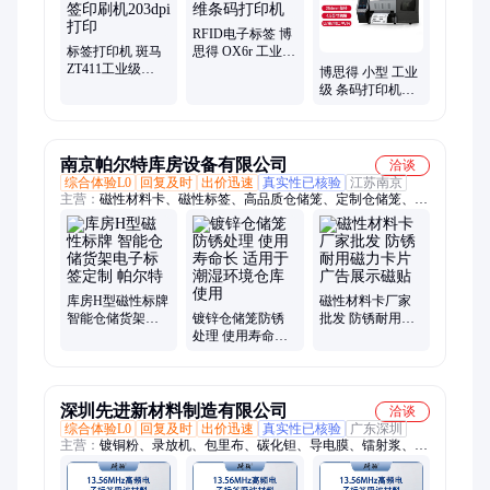
RFID电子标签 博
标签打印机 斑马
思得 OX6r 工业级
ZT411工业级
二维条码打印机
博思得 小型 工业
RFID电子标签印
级 条码打印机
刷机203dpi打印
GX6r RFID 电子
标签 印刷机 标签
打印机
南京帕尔特库房设备有限公司
洽谈
综合体验L0
回复及时
出价迅速
真实性已核验
江苏南京
主营：
磁性材料卡、磁性标签、高品质仓储笼、定制仓储笼、金
属钢托盘、玻璃钢格栅盖板、强磁性标识牌、仓库卡磁吸标牌、
全磁板磁性标签、仓储笼、不锈钢托盘、折叠仓储箱、仓储标识
牌、仓库标识牌、可折叠仓储笼、设备标签牌、周转箱、带轮磁
性卡片、金属箱式托盘、折叠卡板箱、库房货架标签、防渗漏塑
料托盘、工正牌、物资分类卡片、金属周转箱
库房H型磁性标牌
磁性材料卡厂家
智能仓储货架电
镀锌仓储笼防锈
批发 防锈耐用磁
子标签定制 帕尔
处理 使用寿命长
力卡片 广告展示
特
适用于潮湿环境
磁贴
仓库使用
深圳先进新材料制造有限公司
洽谈
综合体验L0
回复及时
出价迅速
真实性已核验
广东深圳
主营：
镀铜粉、录放机、包里布、碳化钽、导电膜、镭射浆、镀
铜膜、灌封胶、泡沫铜、钨棒坯、镀铝膜、传感器、镀金片、隔
磁片、金浆料、拉丝银、均热板、银溶胶、活性炭、通风板、导