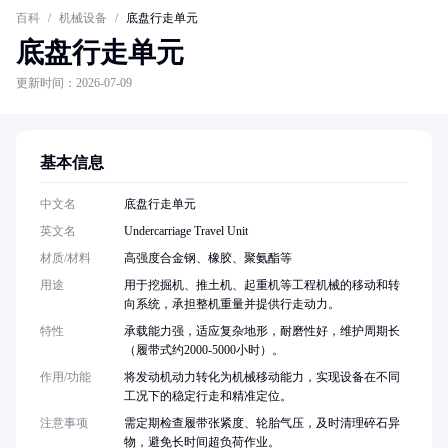
百科
/
机械设备
/
底盘行走单元
底盘行走单元
更新时间：2026-07-09
基本信息
中文名
底盘行走单元
英文名
Undercarriage Travel Unit
材质/材料
高强度合金钢、橡胶、聚氨酯等
用途
用于挖掘机、推土机、起重机等工程机械的移动和转
向系统，承担整机重量并提供行走动力。
特性
承载能力强，适应复杂地形，耐磨性好，维护周期长
（履带式约2000-5000小时）。
作用/功能
将发动机动力转化为机械移动能力，实现设备在不同
工况下的稳定行走和精准定位。
注意事项
需定期检查履带张紧度、轮胎气压，及时清理碎石异
物，避免长时间超负荷作业。