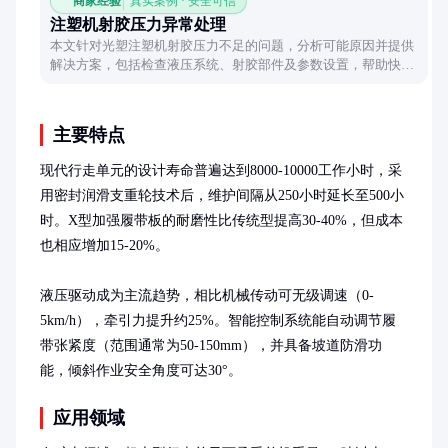
商家经验
真实案例 · 安全可信
注塑机射胶压力异常处理
本文针对光塑注塑机射胶压力不足的问题，分析可能原因并提供
解决方案，包括检查液压系统、射胶部件及参数设置，帮助快速
恢复设备正常运转。
主要特点
现代行走单元的设计寿命普遍达到8000-10000工作小时，采
用密封润滑支重轮技术后，维护间隔从250小时延长至500小
时。X型加强履带板的耐磨性比传统型提高30-40%，但成本
也相应增加15-20%。

液压驱动成为主流趋势，相比机械传动可无级调速（0-
5km/h），牵引力提升约25%。智能控制系统能自动调节履
带张紧度（范围通常为50-150mm），并具备坡道防滑功
能，倾斜作业安全角度可达30°。
应用领域