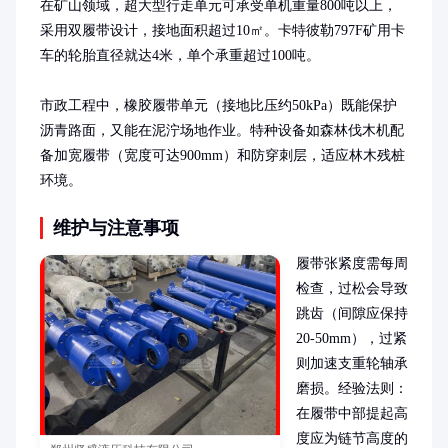
在矿山领域，超大型行走单元可承受单机重量800吨以上，
采用双履带设计，接地面积超过10㎡。卡特彼勒797F矿用卡
车的轮胎直径就达4米，单个承重超过100吨。

市政工程中，橡胶履带单元（接地比压约50kPa）既能保护
沥青路面，又能在泥泞场地作业。特种设备如森林伐木机配
备加宽履带（宽度可达900mm）和防穿刺层，适应林木残桩
环境。
维护与注意事项
履带张紧度需每周
检查，过松会导致
跳齿（间隙应保持
20-50mm），过紧
则加速支重轮轴承
磨损。经验法则：
在履带中部提起高
度应为链节高度的