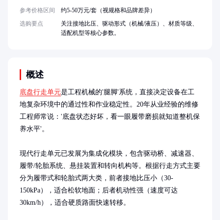
参考价格区间
约5-50万元/套（视规格和品牌差异）
选购要点
关注接地比压、驱动形式（机械/液压）、材质等级、
适配机型等核心参数。
概述
底盘行走单元
是工程机械的'腿脚'系统，直接决定设备在工
地复杂环境中的通过性和作业稳定性。20年从业经验的维修
工程师常说：'底盘状态好坏，看一眼履带磨损就知道整机保
养水平'。

现代行走单元已发展为集成化模块，包含驱动桥、减速器、
履带/轮胎系统、悬挂装置和转向机构等。根据行走方式主要
分为履带式和轮胎式两大类，前者接地比压小（30-
150kPa），适合松软地面；后者机动性强（速度可达
30km/h），适合硬质路面快速转移。