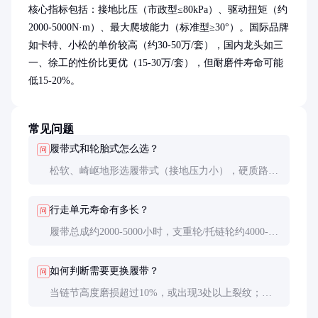
核心指标包括：接地比压（市政型≤80kPa）、驱动扭矩（约
2000-5000N·m）、最大爬坡能力（标准型≥30°）。国际品牌
如卡特、小松的单价较高（约30-50万/套），国内龙头如三
一、徐工的性价比更优（15-30万/套），但耐磨件寿命可能
低15-20%。
常见问题
履带式和轮胎式怎么选？
问
松软、崎岖地形选履带式（接地压力小），硬质路面
频繁转场选轮胎式（速度快）。市政工程考虑路面保
护可用橡胶履带。
行走单元寿命有多长？
问
履带总成约2000-5000小时，支重轮/托链轮约4000-
8000小时。矿山等恶劣环境需缩短30%更换周期。
如何判断需要更换履带？
问
当链节高度磨损超过10%，或出现3处以上裂纹；销
套间隙超过7mm；履带板螺栓孔成椭圆形时必须更