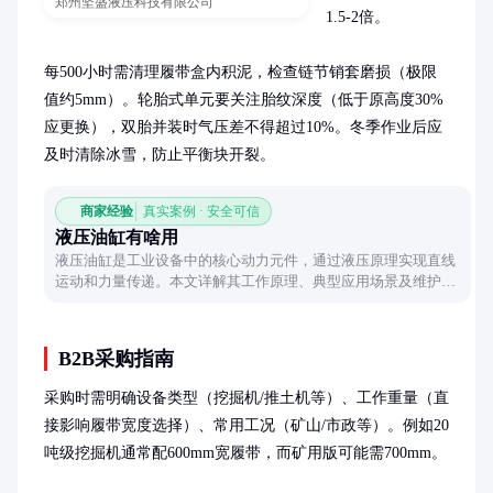
郑州坚盛液压科技有限公司
1.5-2倍。

每500小时需清理履带盒内积泥，检查链节销套磨损（极限
值约5mm）。轮胎式单元要关注胎纹深度（低于原高度30%
应更换），双胎并装时气压差不得超过10%。冬季作业后应
及时清除冰雪，防止平衡块开裂。
商家经验
真实案例 · 安全可信
液压油缸有啥用
液压油缸是工业设备中的核心动力元件，通过液压原理实现直线
运动和力量传递。本文详解其工作原理、典型应用场景及维护要
点，帮助读者全面了解这一机械领域的关键部件。
B2B采购指南
采购时需明确设备类型（挖掘机/推土机等）、工作重量（直
接影响履带宽度选择）、常用工况（矿山/市政等）。例如20
吨级挖掘机通常配600mm宽履带，而矿用版可能需700mm。
