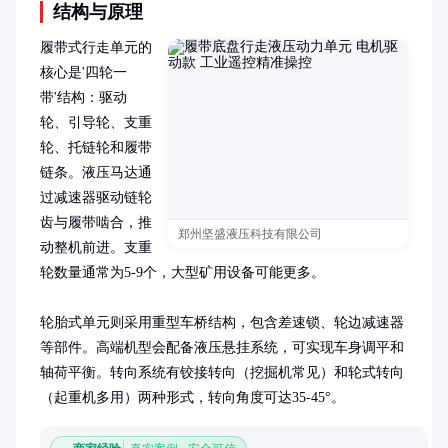
结构与原理
履带式行走单元的
核心是'四轮一
带'结构：驱动
轮、引导轮、支重
轮、托链轮和履带
链条。液压马达通
过减速器驱动链轮
齿与履带啮合，推
郑州坚盛液压科技有限公司
动整机前进。支重
轮数量通常为5-9个，大型矿用设备可能更多。

轮胎式单元则采用重型车桥结构，包含差速锁、轮边减速器
等部件。高端机型会配备液压悬挂系统，可实现车身调平和
轴荷平衡。转向系统有铰接转向（挖掘机常见）和轮式转向
（起重机多用）两种形式，转向角度可达35-45°。