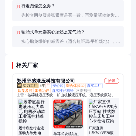
换。
行走跑偏怎么办？
问
先检查两侧履带张紧度是否一致，再测量驱动轮齿厚
差（超过2mm需更换）。液压马达分流阀故障也会导
致跑偏。
轮胎式单元选实心胎还是充气胎？
问
实心胎免维护但减震差（适合短距离/平坦场地），充
气胎乘坐舒适但需定期检查气压（适合长距离转
场）。
相关厂家
郑州坚盛液压科技有限公司
洽谈
3年
厂
安心购
综合体验L0
真实工厂
回复及时
出价迅速
真实性已核验
河南郑州
主营：
破碎机液压系统、矿山机械液压系统、液压系统泵站、液
压动力单元、液压油站、液压油缸、液压配件、液压元件
履带底盘行走液
厂家直供
压动力单元 电机
1.5KW+VP20液压
单耳式农机油缸