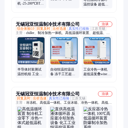
机 -25-200℃BT4
冷热一体机 半导
温控设备 超低温
防爆冷热一体机
体温度控制系统
冷却系统 半导体
夹套温度控制系
行业用冷热一体
统
机
无锡冠亚恒温制冷技术有限公司
洽谈
综合体验L0
回复及时
出价迅速
真实性已核验
江苏无锡
主营：
chiller、制冷加热一体机、高低温循环装置、超低温、冷
冻机、TCU控温单元、冷水机、高低温一体机、温控机、加热装
置、水冷机、装配箱、制冷机、热流仪、试验箱、油温机、工业
冰箱、冷却机、冷却器
半导体封装测试
自动恒温控温设
工业冷热一体机
温控机组 工业用
备 冻干工艺超低
超低温复叠wine
冷热一体机 复叠
温冷水机组 100L
chiller 半导体专用
式超低温制冷机
反应罐冷热一体
温控装置
组
机
无锡冠亚恒温制冷技术有限公司
洽谈
回复及时
出价迅速
真实性已核验
江苏无锡
主营：
冷冻机、高低温一体机、工业冰箱、冷热一体机、高低温
循环装置、高低温循环一体机、加热冷却一体机、加热制冷一体
机、温度控制系统tcu、tcu温度控制系统、chiller、chiller制冷机、
半导体制冷机、热流罩、热流仪、半导体直冷机、气体冷却装
置、汽车冷却装置、水冷机、工业冷水机、工业冷冻机、工业制