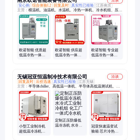
南京欧诺智能装备有限公司
洽谈
安心购
综合体验L2
回复及时
真实性已核验
江苏南京
主营：
模温机、油温机、水温机、冷热一体机、冷水机组、压铸
模温机、注塑模温机、电加热导热油炉、高温模温机、油式模温
机、水式模温机
欧诺智能 优质超
欧诺智能 供应超
欧诺智能 专业超
低温冷热一体机
低温冷热一体机
低温冷热一体机
一级能效 两倍省
定时保养提醒 更
氮气密封 节能安
电
安全
全
无锡冠亚恒温制冷技术有限公司
洽谈
回复及时
出价迅速
真实性已核验
江苏无锡
主营：
半导体chiller、高低温一体机、半导体高低温测试机、冷
热一体机、制冷加热一体机、热流仪、高低温测试装置、冷水
机、工业冷冻箱、恒温恒湿机、低温制冷循环器、低温冷却机、
高低温试验箱、冰水机、冰冷机、工业冰箱、vocs冷凝回收装
置、制冷机
定制正压防爆低
温冷冻机 水冷式
小型工业制冷机
冠亚快速温变试
工业制冷机组 化
超低温冷冻机组
验箱 芯片冷热测
工厂一体式冷水
循环恒温冷热一
试高低温一体机