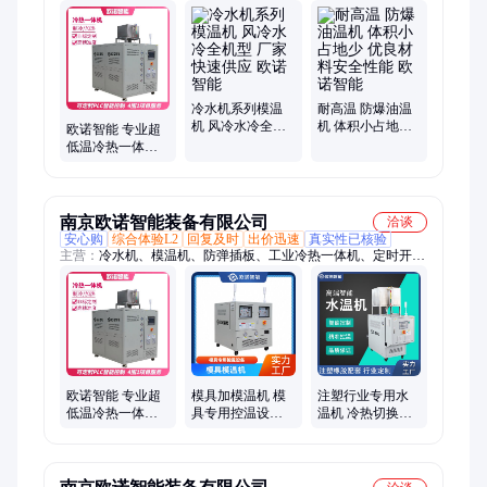
冷水机系列模温
耐高温 防爆油温
机 风冷水冷全机
机 体积小占地少
欧诺智能 专业超
型 厂家 快速供应
优良材料安全性
低温冷热一体机
欧诺智能
能 欧诺智能
氮气密封 节能安
全
南京欧诺智能装备有限公司
洽谈
安心购
综合体验L2
回复及时
出价迅速
真实性已核验
主营：
冷水机、模温机、防弹插板、工业冷热一体机、定时开关
机、防爆油温机
欧诺智能 专业超
模具加模温机 模
注塑行业专用水
低温冷热一体机
具专用控温设备
温机 冷热切换快
氮气密封 节能安
使用寿命长达10
速控温 功率调节
全
年 欧诺智能
自动恒温 欧诺智
能