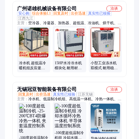
广州诺雄机械设备有限公司
洽谈
安心购
综合体验L1
回复及时
出价迅速
真实性已核验
江西九江
主营：
空冷器、冷凝器、加热器、超低温、冷油机、烘干机、挤
出机、反应釜、模温机、研磨机、冷却器、注塑机、压缩机、造
粒机、水冷机、冷水机、水温机、发酵罐、凉水机、泠却机、制
冷机、油冷机、冰水机、循环机、降温机、整流器
冷水机 超低温冷
15HP水冷冷水机
小型工业冻水机
暖机组反应釜控
模块化 耐用材质
双模式 耐用稳定
温超大容量水冷
保障 冬季防冻 诺
品质 自动除霜 诺
热一体机即开即
雄制冷
雄制冷
用
无锡冠亚智能装备有限公司
洽谈
回复及时
出价迅速
真实性已核验
江苏无锡
主营：
冷水机、低温制冷机组、高低温一体机、冷热一体机、半
导体控温装置、chiller、制冷加热控温系统、水冷机、高低温循
环装置、冷冻机、制冷机、冷冻箱、冷凝回收装置、TCU、直冷
机、冰水机
-100度超低温制冷
-100度超低温制冷
机组 冷却水循环
导热油制冷循环