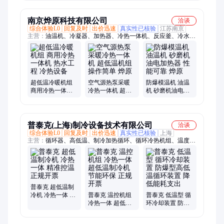
机
体机 冠亚制冷
气流循环恒温设
备
南京烨原科技有限公司
洽谈
综合体验L0
回复及时
出价迅速
真实性已核验
江苏南京
主营：
油温机、冷凝器、加热器、冷热一体机、反应釜、冷水
机、水冷机组、温控设备、温度控制系统、加热制冷设备、冷却
水塔、循环温度控制机、非标定制模温机、防爆模温机、不锈钢
模温机、标准模温机、水温机、防爆风冷冷水机、防爆螺杆冷水
机、防爆水冷冷水机、风冷式冷水机、风冷式螺杆式冷水机、箱
式冷水机、水冷式冷水机、水冷箱式冷水机
超低温冷暖机组
空气源热泵采暖
防爆模温机 油温
商用冷热一体机
冷热一体机 超低
机 砂磨机油电加
热水工程 冷热设
温机组 操作简单
热器 性能可靠 烨
备
烨原
原
普泰克(上海)制冷设备技术有限公司
洽谈
综合体验L0
回复及时
出价迅速
真实性已核验
上海
主营：
循环器、高低温、制冷加热循环、循环冷热机组、温度控
制系统
普泰克 超低温制
冷机 冷热一体 精
普泰克 温控机组
普泰克 低温型 循
准控温 正规开票
冷热一体 超低温
环冷却装置 防爆
制冷机 节能环保
型高低温循环装
正规开票
置 降低能耗支出