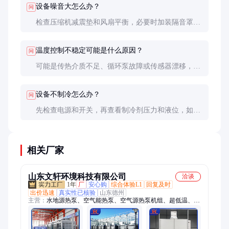
设备噪音大怎么办？
问
检查压缩机减震垫和风扇平衡，必要时加装隔音罩。
长期噪音增大可能是机械故障前兆。
温度控制不稳定可能是什么原因？
问
可能是传热介质不足、循环泵故障或传感器漂移，需
专业检修。
设备不制冷怎么办？
问
先检查电源和开关，再查看制冷剂压力和液位，如无
改善需联系售后。
相关厂家
山东文轩环境科技有限公司
洽谈
1年
厂
安心购
综合体验L1
回复及时
出价迅速
真实性已核验
山东德州
主营：
水地源热泵、空气能热泵、空气源热泵机组、超低温、风
冷模块、直膨式空调机组、直膨机、恒温恒湿空调机组