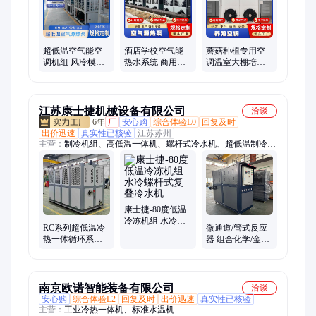
超低温空气能空
酒店学校空气能
蘑菇种植专用空
调机组 风冷模块
热水系统 商用热
调温室大棚培育
制冷制热 空气源
水器主机 大型空
方舱专用新风换
冷热一体机
气源热泵机组
气菌菇养殖空调
机组
江苏康士捷机械设备有限公司
洽谈
6年
厂
安心购
综合体验L0
回复及时
出价迅速
真实性已核验
江苏苏州
主营：
制冷机组、高低温一体机、螺杆式冷水机、超低温制冷设
备、超低控温制冷机组、防爆冷冻机组、风冷式冷水机组、测试
用制冷加热机组、制药用乙二醇制冷机、反应釜配套控温设备、
加热冷却循环机、复叠式冷冻机、冰水机、冷却机、化工用防爆
制冷机组、工业控温冷水机、冷冻机组、气体制冷机组、环保型
制冷机组、石化制冷机组、石油制冷机组、生物制造制冷机组、
康士捷-80度低温
航空航天制冷机组、风洞实验制冷机组、新材料行业用制冷机组
冷冻机组 水冷螺
RC系列超低温冷
微通道/管式反应
杆式复叠冷水机
热一体循环系统
器 组合化学/金属
温控设备 老化试
有机合成控温高
验测试机
低温冷热循环机
组
南京欧诺智能装备有限公司
洽谈
安心购
综合体验L2
回复及时
出价迅速
真实性已核验
主营：
工业冷热一体机、标准水温机