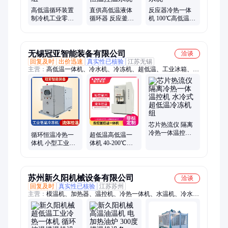
冷机、冷却水循环机、冷却水循环系统、低温冷冻机
高低温循环装置
直供高低温液体
反应器冷热一体
制冷机工业零下
循环器 反应釜冷
机 100℃高低温循
冷热一体式超低
却加热设备 化工
环装置 防爆制冷
温机组
工业恒温控温系
加热系统
统
无锡冠亚智能装备有限公司
洽谈
回复及时
出价迅速
真实性已核验
江苏无锡
主营：
高低温一体机、冷水机、冷冻机、超低温、工业冰箱、新
能源高低温测试机、半导体高低温测试机
芯片热流仪 隔离
冷热一体温控机
循环恒温冷热一
超低温高低温一
水冷式超低温冷
体机 小型工业制
体机 40-200℃制
冻机组
冷机 超低温冷冻
冷加热系统 100L
机组
反应釜冷热一体
机
苏州新久阳机械设备有限公司
洽谈
回复及时
真实性已核验
江苏苏州
主营：
模温机、加热器、温控机、冷热一体机、水温机、冷水
机、热载体炉、高温模具、热载体锅、温度控制机、标准冷风
机、tcu控温系统、工业冷油机、制冷一体机、模具控温机、高温
油温机、循环控温机、导热油热器、温精准油温机、温度控制设