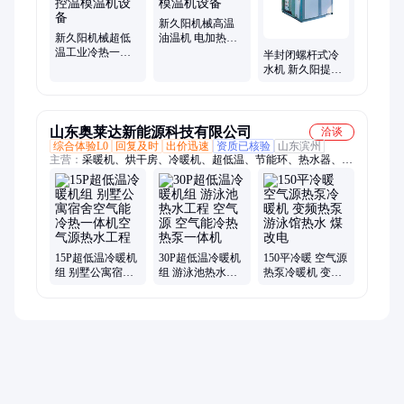
备、高低温一体机、水冷降温设备、温度控制系统、智能温控设
备、水冷控温系统
新久阳机械高温
新久阳机械超低
油温机 电加热油
温工业冷热一体
炉 300度模温机设
半封闭螺杆式冷
机 循环控温模温
备
水机 新久阳提供
机设备
循环温控机 冷水
设备
山东奥莱达新能源科技有限公司
洽谈
综合体验L0
回复及时
出价迅速
资质已核验
山东滨州
主营：
采暖机、烘干房、冷暖机、超低温、节能环、热水器、取
暖机、地暖机、加热泵、烘干机、空气源、空调机、热水机、采
暖热泵、变频机组、热水热泵、取暖热泵、地暖热水、变频热
泵、商用主机、热泵空调、供暖改造、辅助采暖、商用采暖、地
源热泵、供暖大棚
15P超低温冷暖机
30P超低温冷暖机
150平冷暖 空气源
组 别墅公寓宿舍
组 游泳池热水工
热泵冷暖机 变频
空气能冷热一体
程 空气源 空气能
热泵 游泳馆热水
机空气源热水工
冷热热泵一体机
煤改电
程