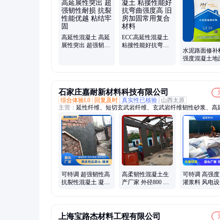
高延性混凝土 高延
ECC高延性混凝土
展性突出 超强韧性
粘接性能好抗弯曲
水泥路面修补
耐损 抗裂性能优越
强度高 旧房加固常
强度混凝土地
粘结牢固
用复合材料
缝快速起砂起
复
石家庄嘉耐新材料科技有限公司
综合体验L0
回复及时
真实性已核验
山西太原
主营：
延性纤维、短切玄武岩纤维、玄武岩纤维韧性砂浆、高
凝土、玄武岩纤维韧性水泥、玄武岩纤维延性砂浆、玄武岩纤
砂浆、风电专用灌浆料、加固灌浆料
可特调 超强韧性高
高柔韧性混凝土生
可特调 高强
抗裂性混凝土 凝固
产厂家 外径800 环
灌浆料 风电
快强度高 性能佳
保材料 吸引降噪
次灌浆加固 
好
上海宝路杰材料工程有限公司