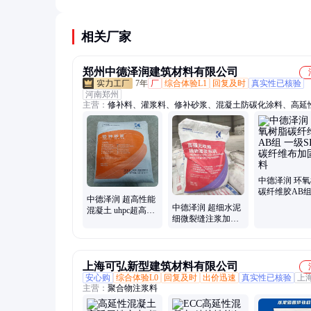
成本高；生产工艺复杂，质量控制严格；目前市场
小，难以形成规模效应。
相关厂家
郑州中德泽润建筑材料有限公司
7年
厂
综合体验L1
回复及时
真实性已核验
河南郑州
主营：
修补料、灌浆料、修补砂浆、混凝土防碳化涂料、高延
土、混凝土表面增强剂、超细水泥、水泥砂浆、防水砂浆、水
料、隧道专用注浆材料、路面修补料、薄层修补料、护砼一号
缝浇注料、速凝灰、粘钢胶、植筋胶
中德泽润 环
碳纤维胶AB组
中德泽润 超高性能
级SINO碳纤
中德泽润 超细水泥
混凝土 uhpc超高超
固材料
细微裂缝注浆加固
强钢纤维混泥土
微膨胀型高强材料
C150强度
上海可弘新型建筑材料有限公司
安心购
综合体验L0
回复及时
出价迅速
真实性已核验
上
主营：
聚合物注浆料