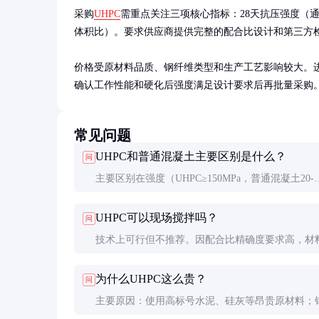
采购
UHPC
需重点关注三项核心指标：28天抗压强度（通常要
体积比）。要求供应商提供完整的配合比设计和第三方检
价格受原材料品质、钢纤维类型和生产工艺影响较大。进口
确认工作性能和硬化后强度满足设计要求后再批量采购
常见问题
UHPC和普通混凝土主要区别是什么？
问
主要区别在强度（UHPC≥150MPa，普通混凝土20-
50MPa）、耐久性（UHPC抗渗性高10倍以上）和
UHPC可以现场搅拌吗？
问
（UHPC使用硅灰、钢纤维等特殊材料）。
技术上可行但不推荐。因配合比精确度要求高，材
误差需控制在1%以内，通常由专业工厂预制后运输
为什么UHPC这么贵？
问
场。
主要原因：使用高标号水泥、硅灰等昂贵原材料；