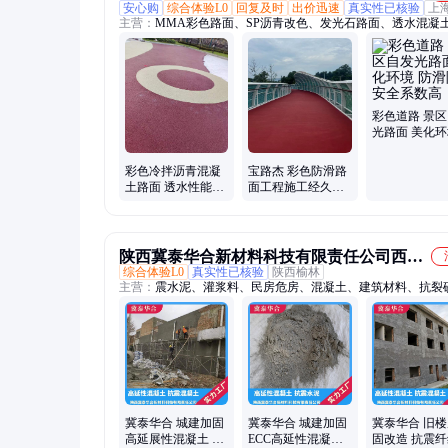
安心购
综合体验L0
回复及时
出价迅速
真实性已核验
上
主营：
MMA彩色路面、SP沥青改色、发光石路面、透水混凝
滑坡道、环氧地坪、露骨料、双丙聚沥青改色、水性EAU、水
MMA彩浆路面、陶瓷颗粒、透水胶粘石、现浇金刚盲道
彩色道路 景
光路面 美化环
滑降噪 安全
彩色冷拌沥青混凝
宝路杰 彩色防滑路
土路面 透水性能好
面工程施工经久耐
超强耐磨 持久耐用
用 耐高温
陕西冀泰华合新材料科技有限责任公司西安
综合体验L0
真实性已核验
陕西榆林
分公司
主营：
震水泥、灌浆料、民房危房、混凝土、建筑材料、抗裂
房屋加固、抗震材料、复合材料、砖混危房、楼房加固、墙体
提高砌体、可弯曲纤维、高强度纤维
冀泰华合 城建加固
冀泰华合 城建加固
冀泰华合 旧
高延展性混凝土 超
ECC高延性混凝土
固改造 抗震