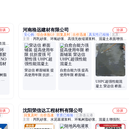
规模较
河南格远建材有限公司
洽谈
洽谈
安心购
综合体验L0
回复及时
出价迅速
真实性已核验
北京
主营：
丙乳砂浆、环氧砂浆、高强无收缩灌浆料、混凝土表面增强
性混凝
剂、高延性混凝土、UHPC高性能混凝土、高强聚合物砂浆
泥注浆
、伸缩
荣达信 桥面铺装 提
自愈合能力强 提高
氧树脂
高使用年限 抗折度
使用年限 桥面铺装
 一
强 可塑性强 UHPC
荣达信 UHPC超强
UHPC超强性能混
维布加
超强性能混凝土
性能混凝土
凝土 荣达信 桥面铺
装 韧性强 自愈合能
力强
沈阳荣信达工程材料有限公司
洽谈
洽谈
海
回复及时
出价迅速
资质已核验
江苏连云港
主营：
丙乳砂浆、水泥基灌浆料、环氧树脂砂浆、混凝土增强剂、超
高性能混凝土、环氧混凝土、各种型号灌浆料、加固维修材料、玄武