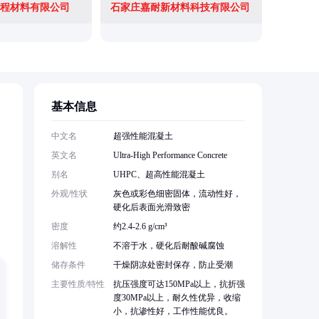
程材料有限公司
石家庄嘉耐新材料科技有限公司
基本信息
中文名
超强性能混凝土
英文名
Ultra-High Performance Concrete
别名
UHPC、超高性能混凝土
外观/性状
灰色或彩色细密固体，流动性好，
硬化后表面光滑致密
密度
约2.4-2.6 g/cm³
溶解性
不溶于水，硬化后耐酸碱腐蚀
储存条件
干燥阴凉处密封保存，防止受潮
主要性质/特性
抗压强度可达150MPa以上，抗折强
度30MPa以上，耐久性优异，收缩
小，抗渗性好，工作性能优良。