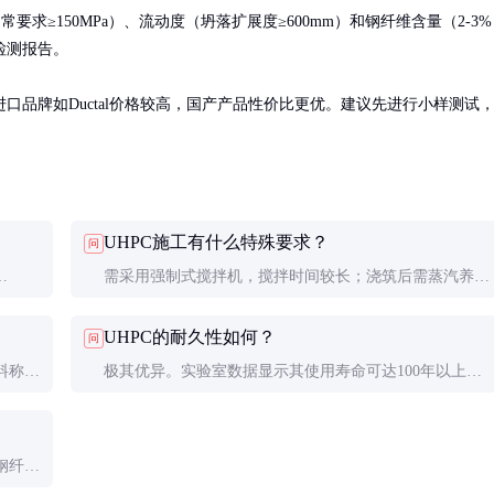
求≥150MPa）、流动度（坍落扩展度≥600mm）和钢纤维含量（2-3%
测报告。

品牌如Ductal价格较高，国产产品性价比更优。建议先进行小样测试
。
UHPC施工有什么特殊要求？
问
需采用强制式搅拌机，搅拌时间较长；浇筑后需蒸汽养护
配合比
或温水养护以充分发挥强度；模板要求高，因流动性极好
UHPC的耐久性如何？
问
容易漏浆。
料称量
极其优异。实验室数据显示其使用寿命可达100年以上，
至现
是普通混凝土的2-3倍，特别适合严酷环境下的基础设施
工程。
钢纤维