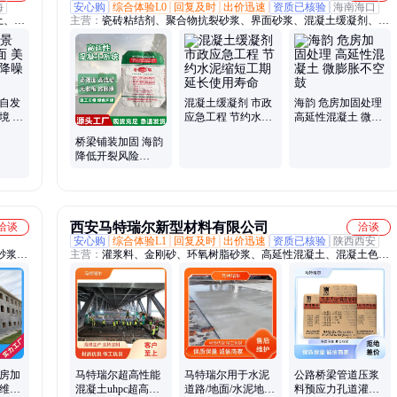
海
安心购
综合体验L0
回复及时
出价迅速
资质已核验
海南海口
土、防
主营：
瓷砖粘结剂、聚合物抗裂砂浆、界面砂浆、混凝土缓凝剂、混
性
凝土早强剂、混凝土增强剂、高延性混凝土、混凝土渗透结晶防水
剂、聚合物砂浆、聚合物防水砂浆、聚合物防腐砂浆、聚合物粘结砂
浆、道路抢修砂浆、聚合物修补砂浆、环氧砂浆、水泥沥青砂浆、特
种铝酸盐无机防腐砂、堵漏王、石膏基自流平砂浆、找平砂浆、彩色
面层水泥亮光自流、无机速凝剂、轻质抹灰石膏、彩色耐磨干撒式地
区自发
混凝土缓凝剂 市政
海韵 危房加固处理
面硬、金刚砂非金属骨料
境 防
应急工程 节约水泥
高延性混凝土 微膨
系数高
缩短工期 延长使用
胀不空鼓
桥梁铺装加固 海韵
寿命
降低开裂风险
UHPC超 强性能混
凝土
西安马特瑞尔新型材料有限公司
洽谈
洽谈
安心购
综合体验L1
回复及时
出价迅速
资质已核验
陕西西安
砂浆、
主营：
灌浆料、金刚砂、环氧树脂砂浆、高延性混凝土、混凝土色差
加固、
修复剂、聚合物砂浆、路面修补料、碳纤维布、粘钢胶、水泥自流
平、植筋胶、环氧树脂灌浆料、灌缝胶、环氧腻子
楼房加
马特瑞尔超高性能
马特瑞尔用于水泥
公路桥梁管道压浆
纤维高
混凝土uhpc超高超
道路/地面/水泥地面
料预应力孔道灌浆