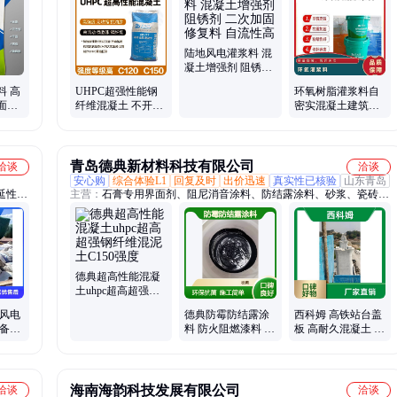
岩纤维砂浆、玄武岩纤维韧性砂浆、高强聚合物砂浆
陆地风电灌浆料 混
凝土增强剂 阻锈剂
二次加固修复料 自
料 高
UHPC超强性能钢
环氧树脂灌浆料自
流性高
面裂
纤维混凝土 不开裂
密实混凝土建筑结
皮修
高韧性 铺装及抢修
构加固补强CGM通
工程材料
用型C60-C180
青岛德典新材料科技有限公司
洽谈
洽谈
安心购
综合体验L1
回复及时
出价迅速
真实性已核验
山东青岛
延性混
主营：
石膏专用界面剂、阻尼消音涂料、防结露涂料、砂浆、瓷砖
维加固
胶、瓷砖背胶、拉毛墙固
德典超高性能混凝
土uhpc超高超强钢
纤维混泥土C150强
度风电
德典防霉防结露涂
西科姆 高铁站台盖
度
设备二
料 防火阻燃漆料 防
板 高耐久混凝土 环
抗震性
水隔热材料 天花板
保无辐射
楼顶用
RPC100RPC1
海南海韵科技发展有限公司
洽谈
洽谈