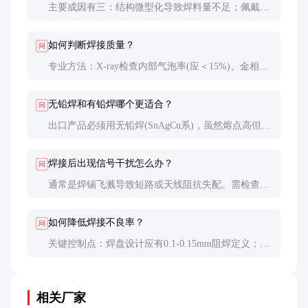
主要成因有三：结构微型化导致焊料量不足；佩戴运
动产生机械应力；电池充放电热循环加速疲劳。建议
采用SAC305焊料并增加焊点直径至0.6mm提升可靠
如何判断焊接质量？
问
性。
专业方法：X-ray检查内部气泡率(应＜15%)、金相切
片观察润湿角(应＜30°)；简易方法：用放大镜观察焊
点是否呈光亮凹面，用镊子轻拉测试机械强度。
无铅焊和有铅焊哪个更适合？
问
出口产品必须用无铅焊(SnAgCu系)，虽然熔点高但环
保合规；内销产品若追求工艺宽容度可选用
Sn63Pb37，熔点183℃更易操作但不符合RoHS。
焊接后出现信号干扰怎么办？
问
通常是焊锡飞溅导致短路或天线阻抗失配。需检查蓝
牙天线馈点周围是否有锡珠，并使用矢量网络分析仪
测试天线驻波比(应＜1.5)。
如何降低焊接不良率？
问
关键控制点：焊盘设计应有0.1-0.15mm阻焊定义；保
持焊端氧化度＜5nm；预热时间＞60秒避免热冲击；
使用氮气保护焊接可降低氧化缺陷率30-50%。
相关厂家