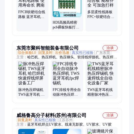
板、pcb板定制、陶瓷基板、载板定制、高速背板、IC载板
FPCB软硬结合线
多层柔性线路板
路板 蓝牙耳机电
FPC+软硬结合板
路板 使用寿命长
规格齐全 可加急
HDI高频高精密
腾南
打样
pcb裸板快板打样
2层线路板电路板
定制 规格全发货
快
东莞市聚科智能装备有限公司
洽谈
综合体验L0
回复及时
出价迅速
真实性已核验
广东东莞
主营：
哈巴机、热压焊机、热压铆头、软排线焊接机、热压焊
咀、热熔铆机、热压焊头、快速焊线、热压焊锡机、精密点焊
机、热压铆接头、钛合金哈巴头、钼合金哈巴头、塑料热熔铆接
头、自动烙铁焊锡机、专用塑料热铆头、排线脉冲热压机、脉冲
热压焊机、FPC焊机
脉冲热压焊锡机
FPC排线专用全自
TWS蓝牙耳机线
TWS蓝牙耳机 哈
动脉冲热压焊机
精密脉冲热压焊
巴焊机 快速焊线
TWS蓝牙耳机fpc
锡机 快速焊线全
焊屏设备工厂
焊锡机
自动化设备厂家
威格鲁高分子材料(苏州)有限公司
洽谈
回复及时
真实性已核验
江苏苏州
主营：
蓝牙耳机焊点UV胶水、线束无影胶、UV胶水、UV胶