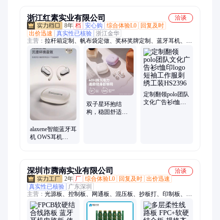
浙江红素实业有限公司
洽谈
8年
档
安心购
综合体验L0
回复及时
出价迅速
真实性已核验
浙江金华
主营：
拉杆箱定制、帆布袋定做、奖杯奖牌定制、蓝牙耳机、企
业礼品定制、保温杯定制、茶具定制、礼品套装定制、冰箱贴定
制、文创礼品定制、商务礼品定制、运动包定制、伴手礼定制、
毛绒公仔定制、高端礼品定制、节日礼品定制、员工伴手礼定
制、POLO衫定制、定制礼盒、笔记本定制、办公礼品定制、周
年庆礼品定制、T恤文化衫定制、钛杯定制、纪念章定制、双肩
包定做
定制翻领polo团队
文化广告衫t恤印
双子星环抱结
logo短袖工作服刺
构，稳固舒适运
绣工装HS2396
动通话降噪耳夹
式蓝牙耳机
alaxene智能蓝牙耳
机 OWS耳机
BF06 米色 金属漆
+亮UV工艺设计
深圳市腾南实业有限公司
洽谈
2年
厂
综合体验L0
回复及时
出价迅速
真实性已核验
广东深圳
主营：
光源板、控制板、网通板、混压板、抄板打、印制板、柔
性板、多层板、八层pcb、电路板、刚挠板、传感器、埋孔板、
盲孔板、模块板、结合板、阻抗板、线路板、电器主板、芯片载