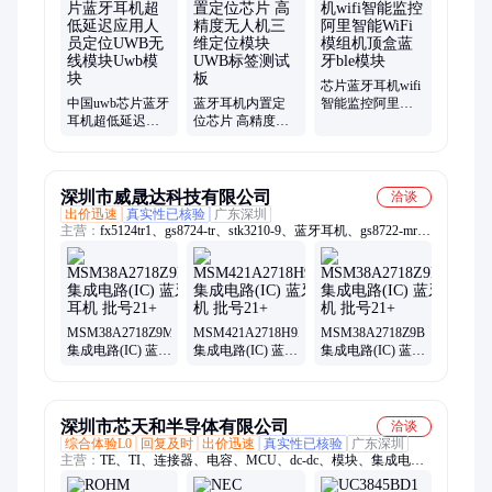
块、人体感应传感器、雷达感应器、超宽带uwb芯片、定位测距
模组、开发板
芯片蓝牙耳机wifi
中国uwb芯片蓝牙
蓝牙耳机内置定
智能监控阿里智
耳机超低延迟应
位芯片 高精度无
能WiFi模组机顶
用人员定位UWB
人机三维定位模
盒蓝牙ble模块
无线模块Uwb模
块 UWB标签测试
块
板
深圳市威晟达科技有限公司
洽谈
出价迅速
真实性已核验
广东深圳
主营：
fx5124tr1、gs8724-tr、stk3210-9、蓝牙耳机、gs8722-mr、
gs8592-mr、gs8054-sr、放大器、gs6001-cr、gs8632-mr、传感
器、gs8042-mr、gs8634-sr、gs8600-fr、gs8051-tr、gs6004-sr、
lmv324-sr、gs8594-tr、gs8332-sr、gs8591-sr、gs8554-sr、gs8052-
sr、gs8141-cr、gs8592-sr
MSM38A2718Z9M3
MSM421A2718H9XR
MSM38A2718Z9BM3
集成电路(IC) 蓝牙
集成电路(IC) 蓝牙
集成电路(IC) 蓝牙
耳机 批号21+
耳机 批号21+
耳机 批号21+
深圳市芯天和半导体有限公司
洽谈
综合体验L0
回复及时
出价迅速
真实性已核验
广东深圳
主营：
TE、TI、连接器、电容、MCU、dc-dc、模块、集成电路
IC、ST