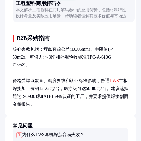
工程塑料商用解码器
本文解析工程塑料在商用解码器中的应用优势，包括材料特性、
设计考量及实际应用场景，帮助读者理解其技术价值与市场适应
性。
B2B采购指南
核心参数包括：焊点直径公差(±0.05mm)、电阻值(＜
50mΩ)、剪切力(＞3N)和外观验收标准(IPC-A-610G 
Class2)。

价格受焊点数量、精度要求和认证标准影响，普通
TWS
主板
焊接加工费约15-25元/台，医疗级可达50-80元/台。建议选择
通过ISO9001和IATF16949认证的工厂，并要求提供焊接剖面
金相报告。
常见问题
为什么TWS耳机焊点容易失效？
问