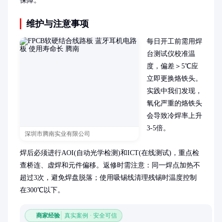
保障。
维护与注意事项
每日开工前需用焊
台测试仪校准温
度，偏差＞5℃应
立即更换烙铁头。
实践中我们发现，
氧化严重的烙铁头
会导致冷焊率上升
3-5倍。

深圳市腾南实业有限公司
焊后必须进行AOI(自动光学检测)和ICT(在线测试)，重点检
查桥连、虚焊和元件偏移。返修时需注意：同一焊点加热不
超过3次，避免焊盘脱落；使用吸锡线清理残锡时温度控制
在300℃以下。
商家经验
真实案例 · 安全可信