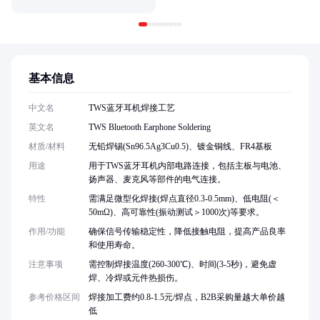
基本信息
中文名
TWS蓝牙耳机焊接工艺
英文名
TWS Bluetooth Earphone Soldering
材质/材料
无铅焊锡(Sn96.5Ag3Cu0.5)、镀金铜线、FR4基板
用途
用于TWS蓝牙耳机内部电路连接，包括主板与电池、
扬声器、麦克风等部件的电气连接。
特性
需满足微型化焊接(焊点直径0.3-0.5mm)、低电阻(＜
50mΩ)、高可靠性(振动测试＞1000次)等要求。
作用/功能
确保信号传输稳定性，降低接触电阻，提高产品良率
和使用寿命。
注意事项
需控制焊接温度(260-300℃)、时间(3-5秒)，避免虚
焊、冷焊或元件热损伤。
参考价格区间
焊接加工费约0.8-1.5元/焊点，B2B采购量越大单价越
低