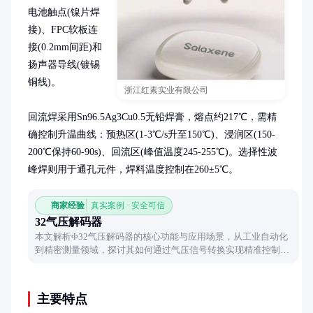
电池触点(镍片焊
接)、FPC软板连
接(0.2mm间距)和
扬声器导线(镀锡
铜线)。

浙江红素实业有限公司
回流焊采用Sn96.5Ag3Cu0.5无铅焊膏，熔点约217℃，需精
确控制升温曲线：预热区(1-3℃/s升至150℃)、浸润区(150-
200℃保持60-90s)、回流区(峰值温度245-255℃)。选择性波
峰焊则用于通孔元件，焊料温度控制在260±5℃。
商家经验
真实案例 · 安全可信
32气压解码器
本文解析Φ32气压解码器的核心功能与应用场景，从工业自动化
到精密测量领域，探讨其如何通过气压信号转换实现精准控制，
并分享选型时的关键考量因素。
主要特点