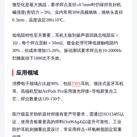
微型化是最大挑战，要求焊点直径≤0.5mm时仍保持良好机
械强度(剪切力＞3N)。业内常用30W高频烙铁，烙铁头直径
0.3mm，温度设定280±10℃。

低电阻特性至关重要，耳机主板到扬声器回路总电阻应＜
1Ω，每个焊点贡献＜50mΩ。镀金处理可降低接触电阻约
30%，但成本增加15-20%。振动测试要求焊点在10-2000Hz
扫频振动下1000次不失效。
应用领域
消费电子领域占比超90%，包括
TWS
耳机、颈挂式蓝牙耳机
等。高端机型如AirPods Pro采用激光焊接+导电胶复合工
艺，焊点数量达120-150个。

医疗级蓝牙助听器对焊接有更严苛要求，需通过ISO13485认
证，使用含银量更高的焊料(Sn96Ag4)以提升可靠性。工业
防护耳机则侧重抗震设计，常采用焊点+环氧树脂固定双重