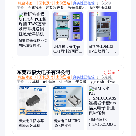
综合体验L0
回复及时
出价迅速
真实性已核验
广东深圳
主营：
高速线全工艺制程设备、激光焊锡机、精密热压焊机、非
标类组装设备开发
耐斯特光模块FPC
与PCB板焊接
U4焊接设备 Type-
耐斯特HDMI线
TWS蓝牙颈带耳
C3.1同轴线两面焊
UV点胶固化一体
机送锡丝激光焊
HDMI转Typec-C
机 typec高精度三
锡机
双面hotbar焊接机
防漆喷射喷胶机
东莞市福大电子有限公司
洽谈
综合体验L1
回复及时
出价迅速
真实性已核验
广东东莞
主营：
2.5耳机、usb母座、sim卡座、连接器、type-cusb、外壳
铜、手机sim、hdmictype、母座24p、ut10c30usb、接口hdmi、
uf06s30usb、手机卡座、防水开关、手机插座、立式直插、滑动
开关、母头沉板、电源插座、全插端子、外壳沉板、耳机插座、
自锁开关、四脚插座
SIM卡座P35-
福大电子防水耳
福大电子MICRO
1_SM16CCA8S 连
机座蓝牙耳机座
USB连接件
接器卡槽sim 福大
连接器原厂加工
TYPE5P DIP7.20
电子 批量供应销
定制
有卷边可定制