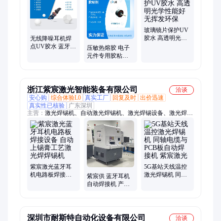
玻璃镜片保护UV
胶水 高透明光学
无线降噪耳机焊
性能好 无挥发环
点UV胶水 蓝牙耳
压敏热熔胶 电子
保
机点胶 红色可识
元件专用胶粘剂
别
JS标准 长期有效
高效粘合
浙江紫宸激光智能装备有限公司
洽谈
安心购
综合体验L0
真实工厂
回复及时
出价迅速
真实性已核验
广东深圳
主营：
激光焊锡机、自动激光焊锡机、激光焊锡设备、激光焊接
机、激光锡丝焊接机、激光锡膏焊接机、激光锡球焊接机、自动
激光焊接机、连续激光焊接机、全自动激光焊接机、激光焊接机
厂家、自动锡丝焊接机、自动锡膏焊接机、精密激光焊接设备、
激光焊锡机厂家、激光植球机、自动焊锡机、激光打标机、激光
切割机、激光蚀刻机、电路板焊锡机、激光锡焊机、激光设备、
激光点焊机
紫宸激光蓝牙耳
5G基站天线温控
机电路板焊接设
激光焊锡机 同轴
紫宸供 蓝牙耳机
备 自动上锡膏工
电缆与PCB板自动
自动焊接机 产线
艺激光焊焊锡机
焊接机 紫宸激光
自动化激光焊锡
设备
深圳市耐斯特自动化设备有限公司
洽谈