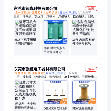
售
东莞市远犇科技有限公司
洽谈
综合体验L0
回复及时
出价迅速
真实性已核验
广东东莞
主营：
焊锡线、热压焊、焊锡环、焊接锡膏、固晶锡膏、回流锡
膏、环保锡膏、激光锡膏、环氧胶粘剂、水基清洗剂、激光焊锡
膏
蓝牙耳机专用锡
远犇 免清洗 精密
膏瞬间焊接不炸
针筒锡膏 抗氧化
锡牢固度强无铅
性强 批量生产适
远犇 精密焊点专
环保
配
用针筒锡膏 小批
量高活性 确保焊
点质量
东莞市强钜电工器材有限公司
洽谈
综合体验L0
回复及时
真实性已核验
广东东莞
主营：
漆包线、绝缘铜线、漆包铜线、单支纯铜线、三层绝缘
线、铜包漆圆线、单芯圆铜线、油漆绝缘线、铜包铝胶合线、耐
高温裸铜线、电器电机铜线、电机铜线绕阻线、聚氨酯漆包圆
线、电器电机裸铜线
现货尺寸大小线
圈圈数可定制蓝
DILM500-XSPE多
PEW线圈聚酰胺