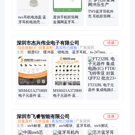
快速打样、连接片、冲压加工、汽车连接器端子
TWS蓝牙耳机外
壳 耳机听筒网罩
tws耳机电池盖 蓝
直供手机听筒网
冲孔加工 多孔目
牙耳机电池壳 微
金属网蓝牙耳机
金属网冲压生产
型拉伸件来图定
防尘网 多孔目冲
制
孔金属过滤网
深圳市杰兴伟业电子有限公司
洽谈
综合体验L0
回复及时
真实性已核验
广东深圳
主营：
精度62r、缓冲器、锂电池、蓝牙耳机、to-247mos、
tl064cpwr、microchip、纳芯威、放大器、lm393dr2g、dip存储、
传感器、解码器、计数器、直插led、稳压器、lm339dr2g、英集
芯、74hc595d8、英飞凌、欧姆龙、华强北、控制器、整流管、
JSM杰盛微
FT232BL 电子元
器件 集成电路(IC)
MSM421A2718H9QRN
MSM421A3729H9KRMC
FTDI/飞特帝亚 封
电子元器件 蓝牙
电子元器件 蓝牙
装QFP32 批次23+
耳机 封装N/A 批
耳机 封装N/A 批
次23+
次23+
深圳市飞睿智能有限公司
洽谈
回复及时
出价迅速
真实性已核验
广东深圳
主营：
uwb标签、超宽带、uwb模块、蓝牙耳机、uwb测试、无
线芯片、WiFi蓝牙模组、8公里远距离WiFi模块、雷达感应模