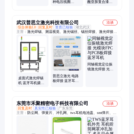
牙耳机无线充接
种电压线圈
酰亚胺复合漆包
收线圈厂家
EATON-
线220级铝漆包线
MOELLER伊顿穆
工程橡套线
勒500A接触器线
圈
武汉普思立激光科技有限公司
洽谈
综合体验L0
回复及时
资质已核验
湖北武汉
主营：
激光焊锡、测温视觉、激光锡丝、锡丝焊接、激光焊接、
电子焊接机、激光锡膏焊接、激光锡焊、恒温激光、带温度反
馈、丝三轴机器人
同轴视觉定位振
镜激光焊接 光模
块FPC与PCB板焊
普思立激光 电路
桌面式激光焊锡
接 蓝牙耳机
板焊接 蓝牙耳机
机 蓝牙耳机摄像
焊接用 双工位送
头模组3C电子产
锡
品焊接
东莞市禾聚精密电子科技有限公司
洽谈
回复及时
真实性已核验
广东东莞
主营：
防尘网、弹簧片、冲孔网、tws耳机电池盖、smt弹片、小
五金、屏蔽罩、母端子、冲压件、马达弹片、动力电池防爆阀、
微型冲孔、线性马达弹片、VCM马达外壳、精密冲压件、纽扣
电池外壳、医疗弹片、新能源电池壳、金属弹片、拉伸件、金属