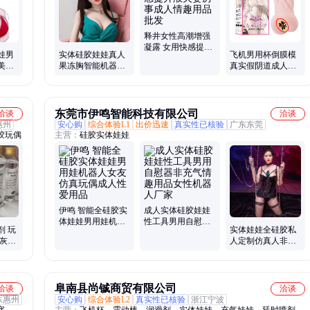
释井女性高潮增强
凝露 女用快感提升
娃男
实体硅胶娃娃真人
飞机男用杯倒膜模
液夫妻房事成人情
美女
果冻胸智能机器人
真实假阴道成人性
趣用品批发
品非
老婆插入成人玩娃
用品自慰名器可插
充气女娃男用
入宿舍隐形打
东莞市伊鸣智能科技有限公司
洽谈
洽谈
惠州
安心购
综合体验L1
出价迅速
真实性已核验
广东东莞
胶玩偶
主营：
硅胶实体娃娃
伊鸣 智能全硅胶实
成人实体硅胶娃娃
体娃娃男用娃机器
性工具男用自慰器
剂 玩
实体娃娃全硅胶私
人女友仿真玩偶成
非充气情趣用品女
 灰层
人定制仿真人非充
人性爱用品
性机器人厂家
即无
气娃娃女朋友高级
来图制
阜南县尚铖商贸有限公司
洽谈
洽谈
东惠州
安心购
综合体验L2
真实性已核验
浙江宁波
塞、伸
主营：
飞机杯、震动棒、润滑剂、实体娃娃、充气娃娃、延时喷剂、