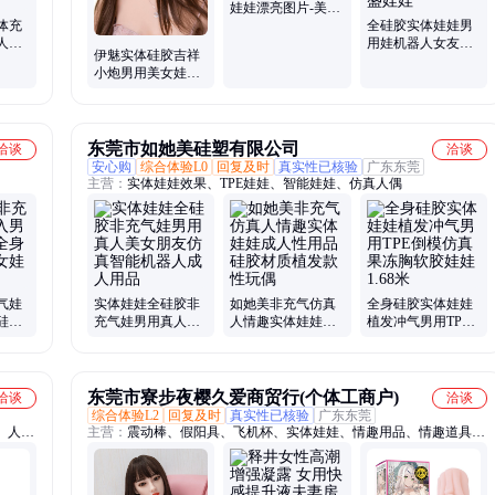
娃娃漂亮图片-美女
体充
机器人
全硅胶实体娃娃男
人版
用娃机器人女友仿
伊魅实体硅胶吉祥
娃可
真玩偶女娃李报国
小炮男用美女娃盛
同款玖盛娃娃
世佳人容颜机器人
植发款
东莞市如她美硅塑有限公司
洽谈
洽谈
安心购
综合体验L0
回复及时
真实性已核验
广东东莞
主营：
实体娃娃效果、TPE娃娃、智能娃娃、仿真人偶
气娃
实体娃娃全硅胶非
如她美非充气仿真
全身硅胶实体娃娃
硅胶
充气娃男用真人美
人情趣实体娃娃成
植发冲气男用TPE
真人
女朋友仿真智能机
人性用品 硅胶材质
倒模仿真果冻胸软
器人成人用品
植发款性玩偶
胶娃娃1.68米
东莞市寮步夜樱久爱商贸行(个体工商户)
洽谈
洽谈
综合体验L2
回复及时
真实性已核验
广东东莞
、人体
主营：
震动棒、假阳具、飞机杯、实体娃娃、情趣用品、情趣道具、
倒模名器、女用自慰器、男用自慰器、肉鞭硅胶拉珠、复古情趣性用
具、假乳房乳胶胸垫