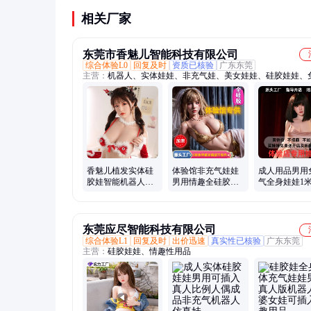
相关厂家
东莞市香魅儿智能科技有限公司
综合体验L0
回复及时
资质已核验
广东东莞
主营：
机器人、实体娃娃、非充气娃、美女娃娃、硅胶娃娃、
娃娃、男用充气娃娃、全息投影、点歌设备、男用仿真人硅胶
香魅儿植发实体硅
体验馆非充气娃娃
成人用品男用
胶娃智能机器人女
男用情趣全硅胶实
气全身娃娃1米
友可扭动男用成人
体娃娃成人用品仿
真人情趣性用
情趣非充气
真人倒模
胶娃娃体验店
东莞应尽智能科技有限公司
综合体验L1
回复及时
出价迅速
真实性已核验
广东东莞
主营：
硅胶娃娃、情趣性用品