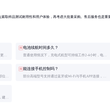
先索取样品测试耐用性和用户体验，再考虑大批量采购。售后服务也是重
电池续航时间多久？
问
号更适
普通使用情况下，充电式机型可持续工作2-4小时，电池
安全提
更换型则视电池容量和使用频率而定，通常为4-8小时。
能连接手机控制吗？
问
部位可
部分高端型号支持通过蓝牙或Wi-Fi与手机APP连接，实
。
现更多控制功能和玩法扩展。选购时需注意产品说明。
，建议