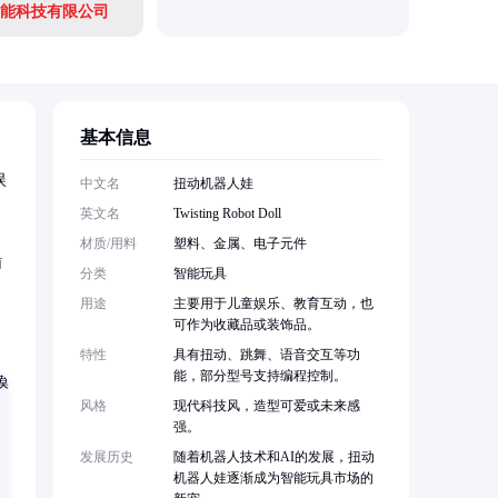
能科技有限公司
基本信息
娱
中文名
扭动机器人娃
英文名
Twisting Robot Doll
材质/用料
塑料、金属、电子元件
辅
分类
智能玩具
用途
主要用于儿童娱乐、教育互动，也
可作为收藏品或装饰品。
特性
具有扭动、跳舞、语音交互等功
能，部分型号支持编程控制。
风格
现代科技风，造型可爱或未来感
强。
发展历史
随着机器人技术和AI的发展，扭动
机器人娃逐渐成为智能玩具市场的