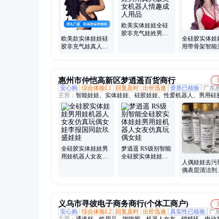
欧美实体娃娃全硅
胶非充气娃姓男用
欧美款实体娃娃硅
全硅胶实体娃
真人版美女机器人
胶非充气娃真人版
用带骨架智能
情趣成人用品
男用美女机器人老
机器人成人用
婆日本姓女友
充气娃性玩偶
惠州市仲恺高新区梦逍遥百货商行
安心购
综合体验L1
回复及时
出价迅速
资质已核验
广东
主营：
智能娃娃、实体娃娃、硅胶娃娃、性爱机器人、男用硅
全硅胶实体娃娃男
梦逍遥 RS级别智能
用娃机器人女友仿
全硅胶实体娃娃男
人偶娃娃去污
真玩偶女娃李报国
用娃机器人女友仿
偶表层清洁剂
同款玖盛娃娃
真玩偶女娃
污渍霉斑即擦
义乌市寻彼电子商务商行(个体工商户)
安心购
综合体验L2
回复及时
出价迅速
真实性已核验
广
主营：
通道杯、性用品、啪啪胶、机器人女友、锁精环、电动