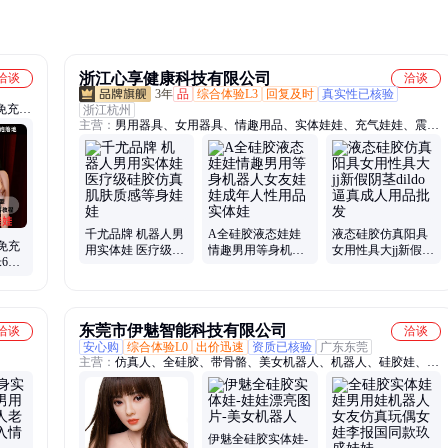
浙江心享健康科技有限公司
洽谈
洽谈
3年
品
综合体验L3
回复及时
真实性已核验
免充气
浙江杭州
主营：
男用器具、女用器具、情趣用品、实体娃娃、充气娃娃、震动
棒、飞机杯、名器倒模、情趣跳蛋、延时喷剂、前列腺按摩器、润滑
剂、后庭用品
千尤品牌 机器人男
A全硅胶液态娃娃
液态硅胶仿真阳具
免充
用实体娃 医疗级硅
情趣男用等身机器
女用性具大jj新假阴
6仿
胶仿真肌肤质感等
人女友娃娃成年人
茎dildo逼真成人用
品硅
身娃娃
性用品实体娃
品批发
东莞市伊魅智能科技有限公司
洽谈
洽谈
安心购
综合体验L0
出价迅速
资质已核验
广东东莞
主营：
仿真人、全硅胶、带骨骼、美女机器人、机器人、硅胶娃、实
体娃娃、全实体、带骨架、硅胶带、非冲气、男用真人、带阴毛、av
女优气、酒店智能、硅胶成人、智能加热、冲气美女、智能美女、冲
气硅胶、硅胶仿真、智能高仿、手办女可、硅胶用具、成人仿真
伊魅全硅胶实体娃-