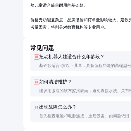
龄儿童适合简单耐用的基础款。

价格受功能复杂度、品牌溢价和订单量影响较大。建议
考量因素，特别是对教育机构等专业用户。
常见问题
扭动机器人娃适合什么年龄段？
问
基础款适合3岁以上儿童，具备编程功能的高端型
合8岁以上孩子。具体年龄建议参考产品包装上的
如何清洁维护？
问
示。
建议用微湿的软布擦拭表面，避免直接水洗。关节
定期用棉签清理灰尘。存放时应避免高温潮湿环境
出现故障怎么办？
问
首先检查电池和电源连接，重启设备。如问题依旧
联系售后服务。自行拆解可能导致保修失效。