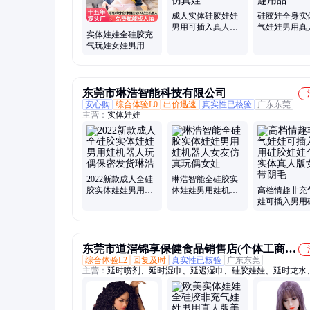
成人实体硅胶娃娃
硅胶娃全身实
男用可插入真人比
气娃娃男用真
实体娃娃全硅胶充
例人偶成品非充气
机器人老婆女
气玩娃女娃男用真
机器人仿真娃
插入情趣用品
人版仿真美女机器
人老婆可插入
东莞市琳浩智能科技有限公司
安心购
综合体验L0
出价迅速
真实性已核验
广东东莞
主营：
实体娃娃
2022新款成人全硅
琳浩智能全硅胶实
胶实体娃娃男用娃
体娃娃男用娃机器
高档情趣非充
机器人玩偶保密发
人女友仿真玩偶女
娃可插入男用
货琳浩
娃
娃娃全身实体
版女娃带阴毛
东莞市道滘锦享保健食品销售店(个体工商
综合体验L2
回复及时
真实性已核验
广东东莞
户)
主营：
延时喷剂、延时湿巾、延迟湿巾、硅胶娃娃、延时龙水
润滑液、加强版喷剂、快感增强凝露、快感增强精油