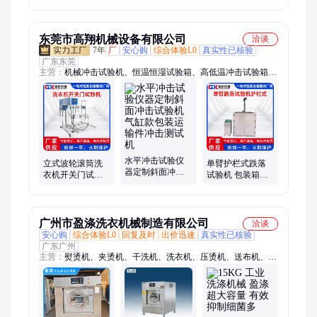
自动智能烘干 全
国包邮 家庭适用
东莞市高翔机械设备有限公司
洽谈
7年
厂
安心购
综合体验L0
真实性已核验
广东东莞
主营：
机械冲击试验机、恒温恒湿试验箱、高低温冲击试验箱、
洗衣机开关门试验机、跌落试验机、振动试验机、包装抗压试验
机、全自动插拔力试验机、落球冲击试验机、纸箱夹持力试验
机、斜面冲击试验机、盐雾试验箱、淋雨试验箱、耳机测试试验
机、耳机扭曲试验机、耳机夹持力试验机、弹簧测试试验机、线
材摇摆试验机、线材弯曲试验机、自行车检测设备、线材扭转试
验机、模拟运输振动试验机、拉力试验机、电磁振动试验机、车
水平冲击试验仪
架振动试验机
立式波轮滚筒洗
单臂护栏式跌落
器定制斜面冲击
衣机开关门试验
试验机 包装箱耐
试验机气缸款包
机家用电器开关
摔试验大型包装
装运输件冲击测
耐久测试机器触
负重坠落跌落测
试机
摸屏
试
广州市盈涤洗衣机械制造有限公司
洽谈
安心购
综合体验L0
回复及时
出价迅速
真实性已核验
广东广州
主营：
熨烫机、夹烫机、干洗机、洗衣机、压烫机、送布机、人
像机、脱水机、熨烫台、干洗加盟、洗衣设备、干洗设备、熨烫
设备、染厂设备、洗染设备、宾馆洗涤、服装去渍、水洗设备、
工业熨烫、洗涤设备、工业洗涤、医院洗涤、工业洗衣、酒店宾
馆、干洗连锁