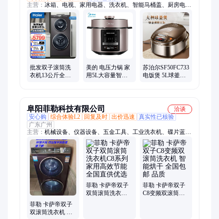
主营：
冰箱、电视、家用电器、洗衣机、智能马桶盖、厨房电
器、小家电、电热水器、燃气热水器、油烟机、消毒柜、茶吧
机、饮水机、电风扇、胳电水壶、空气炸锅、电饭煲、空调、吸
尘器、扫地机器人、洗地机、燃气灶、除湿机、电暖器、电油汀
批发双子滚筒洗
美的 电压力锅 家
苏泊尔SF50FC733
衣机13公斤全自
用5L大容量智能
电饭煲 5L球釜内
动变频双滚筒双
预约一锅双胆
胆智能预约香弹
区分区洗护智能
MY-YL50M3-751
柴火饭
物联
阜阳菲勒科技有限公司
洽谈
安心购
综合体验L2
回复及时
出价迅速
真实性已核验
广东广州
主营：
机械设备、仪器设备、五金工具、工业洗衣机、碟片蓝牙
播放机、影院音箱、数码印花机、生化培养箱、石油干洗机、无
刷充电锤、水准仪、酒精测试仪、公共饮水机、混凝土养护箱、
迷你绣花机、螺杆式闸门、排卵测定仪、激光水平仪、电子平水
仪、气动扳手、投影电视、集成灶蒸烤箱一体、液体粘度测试仪
菲勒 卡萨帝双子
菲勒 卡萨帝双子
双筒滚筒洗衣机
C8变频双滚筒洗
C8系列 家用高效
衣机 智能烘干 全
菲勒 卡萨帝双子
节能 全国直供优
国包邮 品质
双滚筒洗衣机 全
选