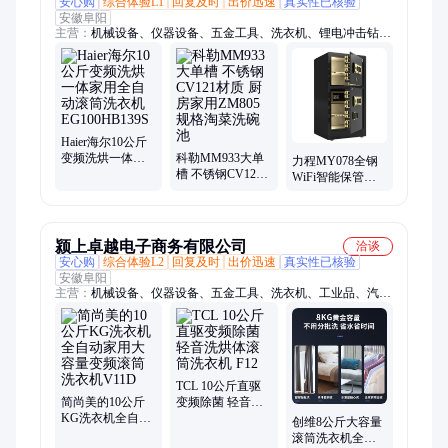
安心购
综合体验L1
回复及时
出价迅速
真实性已核验
安徽阜阳
主营：
机械设备、仪器设备、五金工具、洗衣机、锂电冲击钻、
工业电钻、充电式电锤、冲击电钻、体脂称、活性炭过滤罐、天
文望远镜、工业吊扇、仪表保温箱、气体检测仪、弦波逆变器、
液晶电视机、洗砂石过滤器、数码单反相机、便携自拍微单相
机、单筒望远镜
Haier海尔10公斤
变频洗烘一体家
科勒MM933大单
力程MY078全钢
用全自动滚筒洗
槽 不锈钢CV121
WiFi智能保管柜
衣机
材质 厨房家用
电子密码指纹防
EG100HB139S
ZM805规格淘菜
盗双层企业用
洗碗池
颍上卓越电子商务有限公司
洽谈
安心购
综合体验L2
回复及时
出价迅速
真实性已核验
安徽阜阳
主营：
机械设备、仪器设备、五金工具、洗衣机、工业品、汽油
发电机、手风琴、手机维修压屏机、深井泵、架子鼓、风力发电
机、真空干燥箱、气体灭火控制器、高压灭菌锅、电动抽油泵、
车载吊机、电动叉车、直流电源、和田玉、山水画、电子琴、小
提琴、离心风
TCL 10公斤直驱
简尚美的10公斤
变频除菌 轻音洗
KG洗衣机全自动
烘体滚筒洗衣机
创维8公斤大容量
家用大容量变频
F12
滚筒洗衣机全自