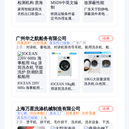
家用智能滚筒洗
广东关于防静电
衣机出口欧盟ce认
铁路运输条件鉴
屏蔽袋外表电阻
证报告办理 第三
定书办理金属镀
测试摩擦电压静
方检测机构 质海
锌工艺液体添加
电释放屏蔽性能
剂MSDS中英文编
制
广州华之航船务有限公司
洽谈
回复及时
出价迅速
真实性已核验
广东广州
主营：
对讲机、蓄电池、对讲机骨传导耳机、船用洗衣机、船用
电话机、船用空调、船用冰箱、船用干衣机
10KG大容量滚筒
IOCEAN 220V
洗衣机 白色简约
IOCEAN 10kg船
60Hz 海事船用
前开门烘干衣物
用滚筒洗衣机
6kg 滚筒洗衣机
便捷省心
110V/220V 60Hz
节能洗护 防潮防
多程序智能温控
震 船舶用
上海万星洗涤机械制造有限公司
洽谈
安心购
综合体验L1
真实工厂
回复及时
出价迅速
真实性已核验
上海
主营：
烫平机、烘干机、毛巾烘干、洗衣机、洗衣设备、干洗设
备、烘干设备、洗涤设备、水洗机设备、石油干洗机、商用干洗