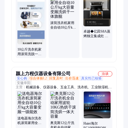
冰沙机、雅马哈电子琴、雅马哈三角钢琴、电吹管、油烟净化
器、七弦古琴、石油干洗机、冷冻柜、精雕仪、食堂餐桌椅、古
琴、显微镜、炒冰机
滚筒洗衣机家用
全自动10公斤kg
卓越◆亿田S8A蒸
大容量变频洗烘
烤独立集成灶 家
干一体旗舰
用一体式灶台 一
级能效4600W
10公斤洗衣机家
用滚筒洗脱一体
变频节能除菌全
自动店
颍上力程仪器设备有限公司
洽谈
安心购
综合体验L2
回复及时
出价迅速
真实性已核验
安徽阜阳
主营：
机械设备、仪器设备、五金工具、洗衣机、工业除湿机、
室内除湿机、干燥吸湿器、硕方线号机、小型挖掘机、智能马
桶、橡皮艇、电动推土机、毛笔套装礼盒、车牌识别道闸、超声
波流量计、三辊研磨机、金刚石水钻机、吸油烟机、夜视仪、超
静音端子机、智能电磁流量计、重型大风炮、空调压缩机
送电器海尔洗衣
机滚筒家用全自
奥克斯12公斤洗
Haier海尔
动10公斤kg大容
衣机全自动家用