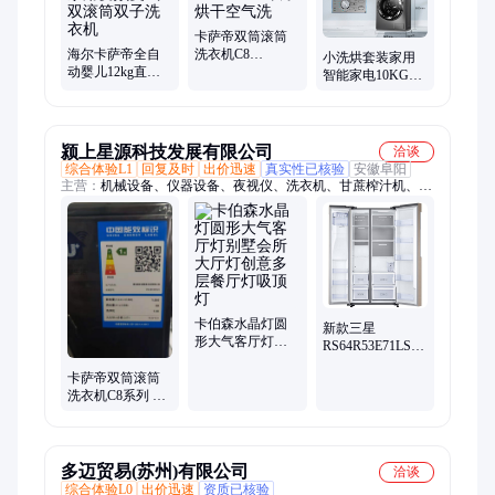
数码相机
卡萨帝双筒滚筒
海尔卡萨帝全自
洗衣机C8
小洗烘套装家用
动婴儿12kg直驱
HD13P2U1C8
智能家电10KG滚
母婴家用变频复
HD13P6U1双子烘
筒洗衣机烘干机
式双滚筒双子洗
干空气洗
组合01G+32
衣机
颍上星源科技发展有限公司
洽谈
综合体验L1
回复及时
出价迅速
真实性已核验
安徽阜阳
主营：
机械设备、仪器设备、夜视仪、洗衣机、甘蔗榨汁机、叉
车、海纹石手链、香薰机、洗地机、落地式音箱、根雕木雕、检
测仪空气、升降机、气密性检测仪、压屏机、制粒机、手推式洗
地机、商用豆浆机、冷却塔水塔、肠粉石磨机、汽油打药机、智
能豆腐机、高温杀菌锅
卡伯森水晶灯圆
新款三星
形大气客厅灯别
RS64R53E71LSC
墅会所大厅灯创
无霜制冰饮水机
意多层餐厅灯吸
卡萨帝双筒滚筒
对开门冰箱
顶灯
洗衣机C8系列 双
RS58N66307P
子分区洗护 全国
包邮 品质
多迈贸易(苏州)有限公司
洽谈
综合体验L0
出价迅速
资质已核验