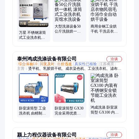
机、工业洗脱机、工业脱水机、封闭干洗机、洗衣房设备、工业
水洗机、手搓式洗鞋机、干洗店干洗机、洗衣水洗设备、不锈钢
洗脱机、四氯乙烯干洗机、商用单辊熨烫机
大型洗涤设备50
商用全钢工业烘
公斤洗脱烘一体
干机 干洗店衣物
万星 不锈钢滚筒
机 滚筒式工业洗
民宿毛巾浴巾全
式工业洗衣机设
衣机宾馆水洗设
自动烘干设备
备 酒店洗布草高
备
效洗涤
泰州鸿成洗涤设备有限公司
洽谈
综合体验L0
回复及时
出价迅速
真实性已核验
江苏南京
主营：
烫平机、乳胶烘干机、成衣染色机、工业洗衣机、滤布清
洗机、洗衣烘干机、工业脱水机、工业烘干机、床单折叠机、全
自动洗脱机
鸿成洗涤 卧室滚
卧室滚筒型 工业
卧室滚筒型 GX30
筒型 GX100 内装
洗衣机 由精制而
完全采用优质不
有不锈钢安全锁
成耐腐蚀效率高
锈钢板 大容量工
节能工业洗衣机
GX70 鸿成洗涤
业洗衣机 鸿成洗
涤
颍上力程仪器设备有限公司
洽谈