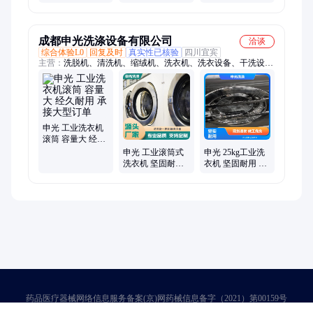
滚筒洗衣机V11D
动家用小型宿舍
租房用 XQG80-
B09M
成都申光洗涤设备有限公司
洽谈
综合体验L0
回复及时
真实性已核验
四川宜宾
主营：
洗脱机、清洗机、缩绒机、洗衣机、洗衣设备、干洗设
备、汽车地毯、洗涤设备、工业洗涤机、洗染两用机、洗涤机定
制、工业水洗机、毛巾烘干设备、半自动洗涤机、洗涤水洗设
备、洗脱两用机器、洗衣带烘干机、酒店脱烘一体机、洗脱烘干
水洗机、衣机洗脱一体机、酒店洗衣房设备
申光 工业洗衣机
滚筒 容量大 经久
耐用 承接大型订
申光 工业滚筒式
申光 25kg工业洗
单
洗衣机 坚固耐用
衣机 坚固耐用 美
去除油污 做工精
观大方 性能稳定
细 承接大型订单
使用方便 源头工
厂
药品医疗器械网络信息服务备案(京)网药械信息备字（2021）第00159号
京ICP证030173号
京公网安备11000002000001号