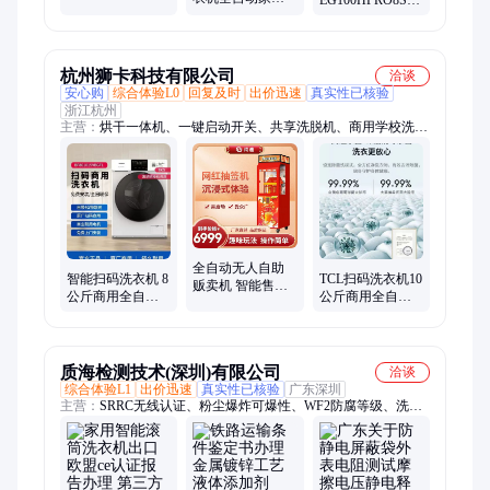
EG100HPRO8SU1
量变频一级能效
波轮10KG热烘干
直驱变频洗烘
滚筒洗烘一体大
EG100HBDC8SU1
容量
滚筒洗衣机
杭州狮卡科技有限公司
洽谈
安心购
综合体验L0
回复及时
出价迅速
真实性已核验
浙江杭州
主营：
烘干一体机、一键启动开关、共享洗脱机、商用学校洗衣
机、滚筒自助洗衣机、波轮洗衣机、自助洗衣机、全自动洗脱
机、成人用品柜、自助贩卖机、自动售货机、洗脱一体机、无人
售货机、共享扫码烘干机、饮料贩卖机、无人自动售货机、自动
祈福机、共享扫码吹风机、自助共享吹风机、扫码求签机、求签
一体机、无人自助祈福机、社区自动售水机、直饮水售卖机、社
区售水机
全自动无人自助
智能扫码洗衣机 8
TCL扫码洗衣机10
贩卖机 智能售卖
公斤商用全自动
公斤商用全自动
机 操作简单 支持
滚筒洗脱一体机
滚筒 学校公寓酒
定制
店自助付费共享
质海检测技术(深圳)有限公司
洽谈
综合体验L1
出价迅速
真实性已核验
广东深圳
主营：
SRRC无线认证、粉尘爆炸可爆性、WF2防腐等级、洗衣
机、招投标报告、防腐等级检测认证、防腐等级测试、3D尺寸
测量、耐火阻燃等级检测、纸箱检测、粉尘爆炸测试、材料成分
分析