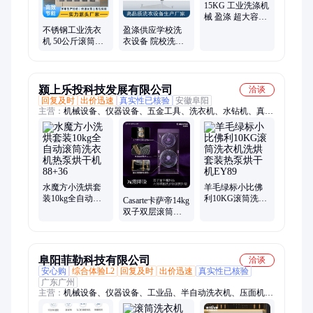
15KG 工业洗涤机
械 盈涤 超大容量
有效抑制细菌多
不锈钢工业洗衣
盈涤供应学校洗
机 50公斤滚筒水
衣设备 院校洗涤
洗机 酒店宾馆商
设备 学院全自动
用床单被套洗脱
洗衣脱水机系列
机
颍上乐投科技发展有限公司
洽谈
回复及时
出价迅速
真实性已核验
安徽阜阳
主营：
机械设备、仪器设备、五金工具、洗衣机、水钻机、真空
干燥箱、水电钻孔机、金属探测器、腻子粉搅拌机、管线仪、粮
食筛选机、激光热感夜视仪、紫外打标机、激光雕刻机、空气净
化器、不锈钢卧式搅拌机、激光焊接机、家禽脱毛机鸡、煲仔
炉、泥浆泵、激光切割机、高速液压钳、卧式砂磨机
水魔方小洗烘套
羊毛绿标小比佛
装10kg全自动滚
利10KG滚筒洗衣
Casarte卡萨帝14kg
筒洗衣机热泵烘
机洗烘套装热泵
双子双层滚筒洗
干机88+36
烘干机EY89
衣机全自动洗烘
一体
C8HD14S6U1
阜阳菲勒科技有限公司
洽谈
安心购
综合体验L2
回复及时
出价迅速
真实性已核验
广东广州
主营：
机械设备、仪器设备、工业品、半自动洗衣机、压面机、
气流式粉碎机、蒸饭柜、收银一体机、香薰机、KTV音响套装、