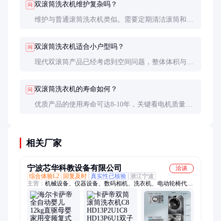
双滚筒洗衣机维护复杂吗？
问
维护与普通滚筒洗衣机类似。需要定期清洁滚筒和橡
胶密封圈，建议每2-3个月使用专用清洁剂清洗一
次。由于有两个滚筒，维护时间会稍长一些，但操作
双滚筒洗衣机适合小户型吗？
问
并不复杂。
现代双滚筒产品已经考虑到空间问题，整体体积与普
通8公斤洗衣机相当。但安装时需要留出足够的开门
空间，建议预留比普通洗衣机多10-15cm的侧面空
双滚筒洗衣机的寿命如何？
问
间。
优质产品的使用寿命可达8-10年，关键看电机质量和
使用保养情况。建议选择直驱变频电机的产品，振动
小、噪音低且更耐用。定期维护也能显著延长使用寿
命。
相关厂家
宁波芯华科教设备有限公司
洽谈
综合体验L2
回复及时
真实性已核验
浙江宁波
主营：
机械设备、仪器设备、数码相机、洗衣机、电动轮椅代步
车、链条开沟机、空气能热水器、开槽机、激光焊接机、木工数
控雕刻机、全自动切割机、古筝、大型健身房跑步机、雕刻机、
工业制氮机、管线探测仪、雅马哈电钢琴、美式箱式变电站、三
角立式钢琴、超声波清洗机、工业加湿器、花梨木罗汉床、旁轴