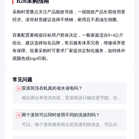
B2B采购指南
采购时需重点关注产品能效等级，一级能效产品长期使用更
经济。滚筒材质建议选择不锈钢，耐用且不易滋生细菌。

容量配置要根据目标用户群体决定，一般家庭适合8+4公斤
组合。建议选择知名品牌，售后服务体系完善，维修保养更
有保障。批量采购时可要求厂家提供定制化服务，如特殊外
观颜色或logo印刷。
常见问题
双滚筒洗衣机真的省水省电吗？
问
相比两台单筒洗衣机，双滚筒设计确实更节能。但要
注意合理使用，如果只用一个滚筒时，能耗与普通洗
衣机相当。最佳节能方式是合理安排洗涤计划，尽量
两个滚筒可以同时使用不同的洗涤剂吗？
问
同时使用两个滚筒。
可以。每个滚筒都有独立的洗涤剂投放盒，可以分别
使用不同种类的洗涤剂。这是双滚筒洗衣机的一大优
势，特别适合需要特殊护理的衣物。