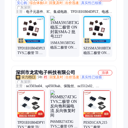
安心购
综合体验L0
回复及时
出价迅速
真实性已核验
广东深圳
主营：
电子元器件、IC、集成电路、TPD1E01B04DPLT、电感
器、光导、Coilcraft、mentor
1SMA5915BT3G
稳压二极管 ON
TPD1E01B04DPLT
SZ1SMA5918BT3G
封装SMA-2 批号
TVS二极管 TI 封
稳压二极管 ON
2227
装X2SON-2 批号
封装SMA-2 批号
2124
2203
深圳市龙宏电子科技有限公司
洽谈
5年
档
回复及时
出价迅速
真实性已核验
广东深圳
主营：
ne3503m04、sp0503bah、保险丝、ne3512s02、
iso1044bd、lt8410edc、ase5s4010、thvd1500d、thvd1451d、
hip2100ib、opa4172id、mx1a-11nw、lshd-7501、ths4531id、二极
管、hsmm-c170、tps22914b、比较器、b02p-vl-r、触发器、解码
器、sy8032abc、连接器、lf353dre4、装原封
P6SMB27AT3G
TPD1E01B04DPYR
PESD1CAN,215
TVS二极管 ON 反
TVS二极管 TI/德
TVS二极管