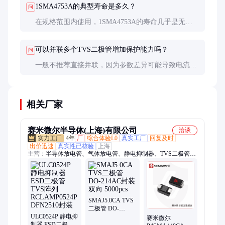
1SMA4753A的典型寿命是多久？
问
在规格范围内使用，1SMA4753A的寿命几乎是无限
的，因为它没有机械磨损部件。但其性能会随着遭受
的瞬态事件次数和强度而逐渐退化。
可以并联多个TVS二极管增加保护能力吗？
问
一般不推荐直接并联，因为参数差异可能导致电流分
布不均。如需更高保护能力，应选择单颗更高规格的
TVS或采用多级保护电路设计。
相关厂家
赛米微尔半导体(上海)有限公司
洽谈
4年
厂
综合体验L0
真实工厂
回复及时
出价迅速
真实性已核验
上海
主营：
半导体放电管、气体放电管、静电抑制器、TVS二极管、
稳压二极管、肖特基二极管、可控硅、PLED开路保护器
SMAJ5.0CA TVS
二极管 DO-
ULC0524P 静电抑
214AC封装 双向
赛米微尔
制器 ESD二极管
5000pcs