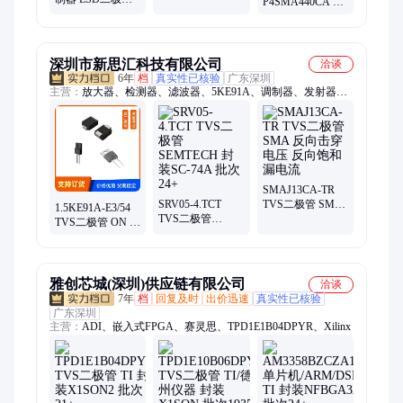
P4SMA440CA 双
TVS阵列
向TVS管 400W
RCLAMP0524P
SMA封装保护二
DFN2510封装
极管
深圳市新思汇科技有限公司
洽谈
6年
档
真实性已核验
广东深圳
主营：
放大器、检测器、滤波器、5KE91A、调制器、发射器、
接收器、衰减器、解调器、变压器、合成器、收发器、偏置器、
振荡器、rfid天线、终端负载、隔直流器、微波射频、集成电
路、同轴开关、接入监控ic、频率综合器、射频适配器、多路复
用器、耦合器电桥、定向耦合器
SMAJ13CA-TR
SRV05-4.TCT
TVS二极管 SMA
1.5KE91A-E3/54
TVS二极管
反向击穿电压 反
TVS二极管 ON 封
SEMTECH 封装
向饱和漏电流
装DO-201AD 批
SC-74A 批次24+
次24+
雅创芯城(深圳)供应链有限公司
洽谈
7年
档
回复及时
出价迅速
真实性已核验
广东深圳
主营：
ADI、嵌入式FPGA、赛灵思、TPD1E1B04DPYR、Xilinx