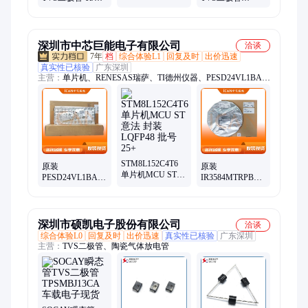
向饱和漏电流 反
州仪器 封装
NEXPERIA/安世
向恢复时间
X1SON2 批次
极间电容 整流电
22+1
流
深圳市中芯巨能电子有限公司
洽谈
7年
档
综合体验L1
回复及时
出价迅速
真实性已核验
广东深圳
主营：
单片机、RENESAS瑞萨、TI德州仪器、PESD24VL1BA、
ADI亚德诺、国产芯片替代、XILINX/赛灵思、可编程逻辑器
件、电源芯片、接口芯片、DSP数字信号处理器、时钟芯片、中
科芯、阿尔特拉、存储芯片、以太网控制芯片、射频芯片、恩智
浦、ST意法、中微爱芯、转换芯片、芯科、三星存储
STM8L152C4T6
原装
原装
单片机MCU ST意
PESD24VL1BA
IR3584MTRPBF
法 封装LQFP48
TVS二极管 恩智
电子元器件
批号25+
浦 封装SOD-323
INFINEON英飞凌
批号26+
封装QFN40
深圳市硕凯电子股份有限公司
洽谈
综合体验L0
回复及时
出价迅速
真实性已核验
广东深圳
主营：
TVS二极管、陶瓷气体放电管