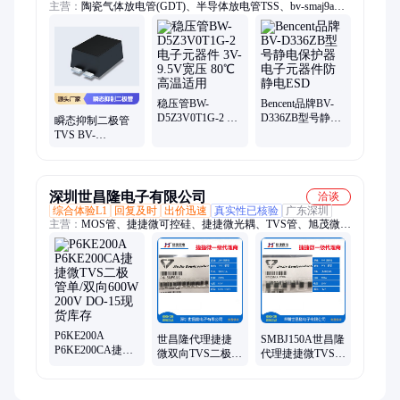
主营：
陶瓷气体放电管(GDT)、半导体放电管TSS、bv-smaj9a、
TVS管、b3d230l-c、ESD静电保护管、BS3500N-C、bv-smcj9a、
自恢复保险丝、BS0300N-2C、b3d090m-c、bv-smcj6a、
BS4200N-2C、B3Q090、BS0060N-2C、B3D090M-C、bv-
smdj6a、bs2300n-f、b3d420l-c、bv-smdj5a、BS0640N-2C、
B3D090L-C
稳压管BW-
Bencent品牌BV-
D5Z3V0T1G-2 电
D336ZB型号静电
瞬态抑制二极管
子元器件 3V-9.5V
保护器 电子元器
TVS BV-
宽压 80℃高温适
件防静电ESD
SMCJ64A 电子元
用
器件 槟城品牌
SMC封装 新批号
深圳世昌隆电子有限公司
洽谈
综合体验L1
回复及时
出价迅速
真实性已核验
广东深圳
主营：
MOS管、捷捷微可控硅、捷捷微光耦、TVS管、旭茂微二
极管、虹扬整流桥、日本Nitsuko电容、台湾AID电容、
FUZETEC富致保险丝、STE松田电容、Alfa-MOS闸能、HY虹
扬、UTC友顺、芯茂微芯片、丽隽高压MOS管、海矽美SiC
MOS、商甲MOS管、吉莱可控硅
P6KE200A
世昌隆代理捷捷
SMBJ150A世昌隆
P6KE200CA捷捷
微双向TVS二极管
代理捷捷微TVS二
微TVS二极管单/
SMF6.5CA 6.5V
极管SMBJ系列
双向600W 200V
200W SOD-123FL
600W 150V SMB
DO-15现货库存
单向