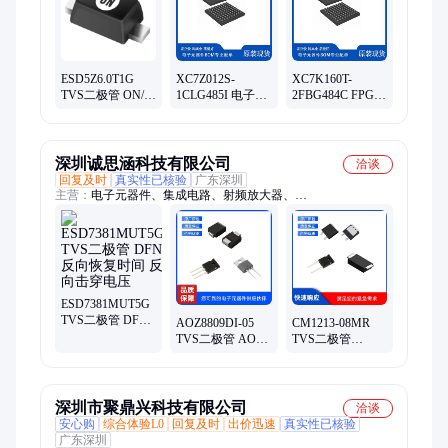
连接器、汽车继电器、电源管理 IC、变压器、工业接近传感器
ESD5Z6.0T1G
XC7Z012S-
XC7K160T-
TVS二极管 ON/安
1CLG485I 电子元
2FBG484C FPGA
森美 封装原厂包
器件 Xilinx 封装
现场可编程逻辑
装
485-LFBGA 批次
器件 Xilinx 484-
2022+
BBGA
深圳诚思涵科技有限公司
洽谈
回复及时
真实性已核验
广东深圳
主营：
电子元器件、集成电路、射频放大器、
ESD7381MUT5G、微控制器、场效应管、电源管理芯片、运算
放大器、数模转换器、TI、ADI、连接器
ESD7381MUT5G
TVS二极管 DFN
AOZ8809DI-05
CM1213-08MR
反向恢复时间 反
TVS二极管 AOS/
TVS二极管
向击穿电压
万代 封装DFN 批
PERICOM 封装
号19+
SC70-5 批号19+
深圳市聚鼎兴科技有限公司
洽谈
安心购
综合体验L0
回复及时
出价迅速
真实性已核验
广东深圳