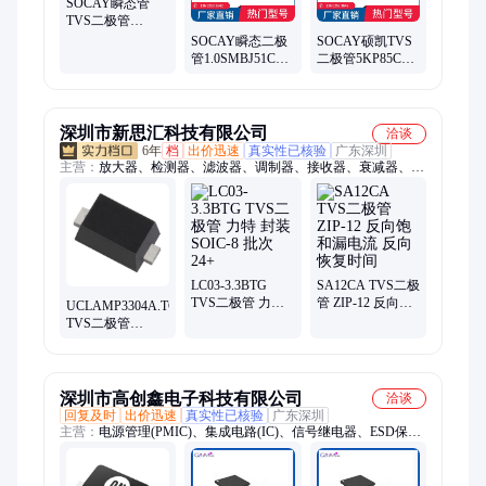
SOCAY瞬态管
TVS二极管
TPSMBJ13CA 车
SOCAY瞬态二极
SOCAY硕凯TVS
载电子现货
管1.0SMBJ51CA
二极管5KP85CA
型号 瞬变TVS抑
型号 大功率瞬变
制器 货源充足
抑制器
深圳市新思汇科技有限公司
洽谈
6年
档
出价迅速
真实性已核验
广东深圳
主营：
放大器、检测器、滤波器、调制器、接收器、衰减器、解
调器、变压器、合成器、收发器、偏置器、振荡器、rfid天线、
终端负载、隔直流器、微波射频、集成电路、同轴开关、接入监
控ic、频率综合器、便携式仪器、mcl电子开关、压控均衡器、射
频适配器、定向耦合器
LC03-3.3BTG
SA12CA TVS二极
TVS二极管 力特
管 ZIP-12 反向饱
UCLAMP3304A.TCT
封装SOIC-8 批次
和漏电流 反向恢
TVS二极管
24+
复时间
SEMTECH 封装
SOT-666 批次24+
深圳市高创鑫电子科技有限公司
洽谈
回复及时
出价迅速
真实性已核验
广东深圳
主营：
电源管理(PMIC)、集成电路(IC)、信号继电器、ESD保护
二极管/T、模数转换器(ADC)、数模转换器(DAC)、功率继电
器、DC-DC 转换器、AC-DC 转换器、模块、胶带粘合剂、高压