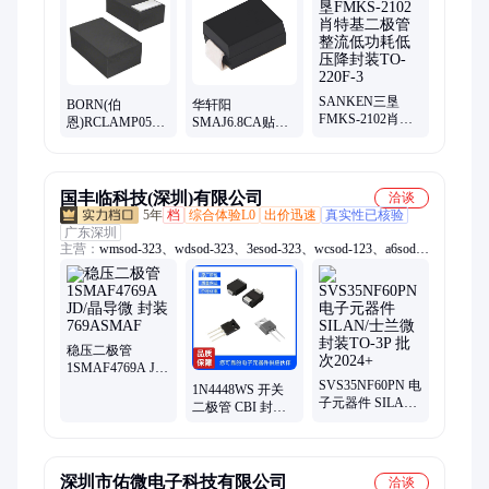
管、肖特基二极管、稳压二极管、MOS管、贴片三极管
SANKEN三垦
BORN(伯
华轩阳
FMKS-2102肖特
恩)RCLAMP0521P-
SMAJ6.8CA贴片
基二极管整流低
N贴片瞬态抑制二
瞬态抑制二极管
功耗低压降封装
极管TVS高效率封
TVS静电和浪涌保
TO-220F-3
装 0402
护ESD封装SMA
国丰临科技(深圳)有限公司
洽谈
5年
档
综合体验L0
出价迅速
真实性已核验
广东深圳
主营：
wmsod-323、wdsod-323、3esod-323、wcsod-123、a6sod-
123、sesod-123、wxsod-123、x4sod-123、6hsod-123、6csod-
123、4zsod-123、mmbd4148t、mmbd4148a、wgsod-123、5psod-
123、wnsod-123、d6sod-123、sksod-123、5nsod-123、4fsod-
123、蜡烛灯、y2sod-323、稳压管、mmsz5244b、c0sod-323
稳压二极管
1SMAF4769A JD/
晶导微 封装
SVS35NF60PN 电
1N4448WS 开关
769ASMAF
子元器件 SILAN/
二极管 CBI 封装
士兰微 封装TO-
SOD323 批次
3P 批次2024+
2023+
深圳市佑微电子科技有限公司
洽谈