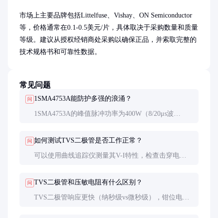
市场上主要品牌包括Littelfuse、Vishay、ON Semiconductor
等，价格通常在0.1-0.5美元/片，具体取决于采购数量和质量
等级。建议从授权经销商处采购以确保正品，并索取完整的
技术规格书和可靠性数据。
常见问题
1SMA4753A能防护多强的浪涌？
问
1SMA4753A的峰值脉冲功率为400W（8/20μs波
形），适用于中等强度的浪涌防护。对于更强的浪涌
事件，建议采用多级防护方案或选择更高功率的TVS
如何测试TVS二极管是否工作正常？
问
二极管。
可以使用曲线追踪仪测量其V-I特性，检查击穿电压
和漏电流是否符合规格。在实际电路中，可以通过注
入测试脉冲并监测钳位电压来验证其性能。
TVS二极管和压敏电阻有什么区别？
问
TVS二极管响应更快（纳秒级vs微秒级），钳位电压
更低，但能量吸收能力通常较小。压敏电阻成本更
低，适合高能量但速度要求不高的应用。