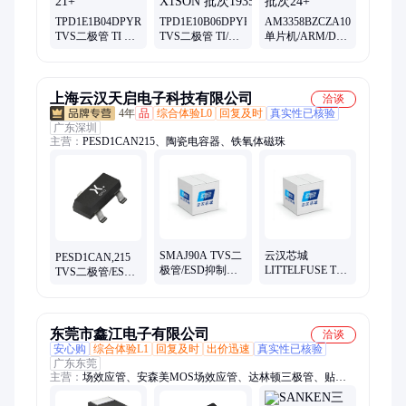
TPD1E1B04DPYR
TPD1E10B06DPYR
AM3358BZCZA100
TVS二极管 TI 封
TVS二极管 TI/德
单片机/ARM/DSP
装X1SON2 批次
州仪器 封装
TI 封装
21+
X1SON 批次
NFBGA324 批次
1935+
24+
上海云汉天启电子科技有限公司
洽谈
4年
品
综合体验L0
回复及时
真实性已核验
广东深圳
主营：
PESD1CAN215、陶瓷电容器、铁氧体磁珠
SMAJ90A TVS二
云汉芯城
PESD1CAN,215
极管/ESD抑制器
LITTELFUSE TVS
TVS二极管/ESD
LITTELFUSE 原
二极管 P6KE10A
抑制器
厂现货
通孔安装
NEXPERIA原厂
现货
东莞市鑫江电子有限公司
洽谈
安心购
综合体验L1
回复及时
出价迅速
真实性已核验
广东东莞
主营：
场效应管、安森美MOS场效应管、达林顿三极管、贴片
二极管、快恢复二极管、开关二极管、TVS二极管、ESD二极