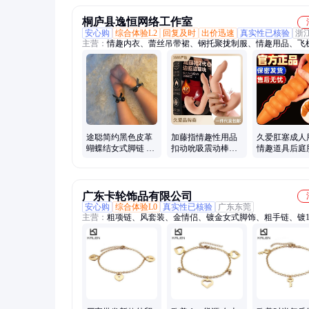
桐庐县逸恒网络工作室
安心购
综合体验L2
回复及时
出价迅速
真实性已核验
浙
主营：
情趣内衣、蕾丝吊带裙、钢托聚拢制服、情趣用品、飞
延时喷剂、延时湿巾、伸缩棒、自慰器、润滑油、润滑液、震
内衣裤、润滑剂、延时膏、吊带裙、锁精环、喷雾剂、油喷剂
素、高潮液、男用情趣用品、女用情趣用品、男用延时喷剂、
潮液
途聪简约黑色皮革
加藤指情趣性用品
久爱肛塞成人
蝴蝶结女式脚链 独
扣动吮吸震动棒自
情趣道具后庭
立包装旅游纪念
慰棒女用自慰器按
塞液态硅胶扩
摩棒炮机
拉珠外出肛鞭
广东卡轮饰品有限公司
安心购
综合体验L0
真实性已核验
广东东莞
主营：
粗项链、风套装、金情侣、镀金女式脚饰、粗手链、镀1
金、钛钢4mm、珠手链、镶水晶、宽手链、电镀18k、小饰品
帽、机手链、玫瑰花、戒指环、流苏长、男士男、雪花女、耳
项饰品、项圈环、男吊坠、牌手链、925纯银、红宝石