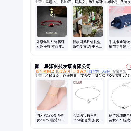
主营：
风扇usb、咖啡壶、玩具女、朱砂单珠红绳脚链、头饰
平板支架、玉吊坠包、抽纸卷纸、镀银手镯、塑料双层、旋转
干海带丝、usb灭蚊灯、家用矮凳、水杯定制、脚凳椅子、抓
甲、家用厨房、小米背包、茶具套装、不锈钢厨具、健身拉力
烤一体锅、稀晶石手机、按摩泡脚盆、套装暖暖杯
朱砂单珠红绳脚链
新款国风月饼礼盒
手提卡通笔袋
女款手链 本命年平
高档复古8粒中秋包
量布文具袋 
安转运手串
装盒 优雅中国风手
纳袋 女来图印l
提蓝
铅笔盒
颍上星源科技发展有限公司
综合体验L2
回复及时
出价迅速
真实性已核验
安徽阜阳
主营：
机械设备、仪器设备、夜视仪、周六福18K金脚链女AU
蔗榨汁机、叉车、海纹石手链、香薰机、洗地机、落地式音箱
木雕、检测仪空气、升降机、气密性检测仪、压屏机、制粒机
式洗地机、商用豆浆机、冷却塔水塔、肠粉石磨机、汽油打药
能豆腐机、高温杀菌锅
周六福18K金脚链
六福珠宝独角兽
纪诗哲纯银星
女AU750百搭M多
Pt950铂金脚链 女款
链女2021新
彩迷你小花蕊简约
白金SX800工艺脚
约网红个性闺
星星脚饰
饰
友生日礼物