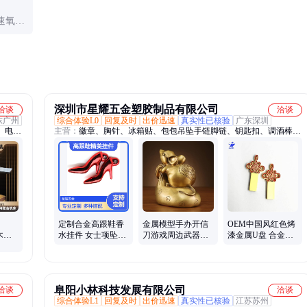
速氧
饰品表
深圳市星耀五金塑胶制品有限公司
洽谈
洽谈
东广州
综合体验L0
回复及时
出价迅速
真实性已核验
广东深圳
、电螺
主营：
徽章、胸针、冰箱贴、包包吊坠手链脚链、钥匙扣、调酒棒、
、自动
拆信刀、书签、奖牌、帽夹、开瓶器、镀金条、皮带扣、工号牌、纪
、精密
念币、项坠、车标、袖扣、模型、戒指、拉手、领带夹、铜钱、烟灰
锈钢
缸、音箱外壳、金属摆件
定制合金高跟鞋香
金属模型手办开信
OEM中国风红色烤
木工
水挂件 女士项坠手
刀游戏周边武器模
漆金属U盘 合金窗
锯带锯
链脚链多用途
型合金手板3D立体
花中国结优盘商务
工设
模型
礼品定制
阜阳小林科技发展有限公司
洽谈
洽谈
综合体验L1
回复及时
出价迅速
真实性已核验
江苏苏州