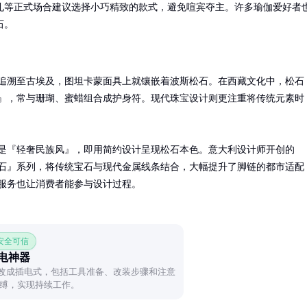
礼等正式场合建议选择小巧精致的款式，避免喧宾夺主。许多瑜伽爱好者
石。
追溯至古埃及，图坦卡蒙面具上就镶嵌着波斯松石。在西藏文化中，松石
』，常与珊瑚、蜜蜡组合成护身符。现代珠宝设计则更注重将传统元素时
是『轻奢民族风』，即用简约设计呈现松石本色。意大利设计师开创的
石』系列，将传统宝石与现代金属线条结合，大幅提升了脚链的都市适配
服务也让消费者能参与设计过程。
 安全可信
插电神器
钻改成插电式，包括工具准备、改装步骤和注意
缚，实现持续工作。