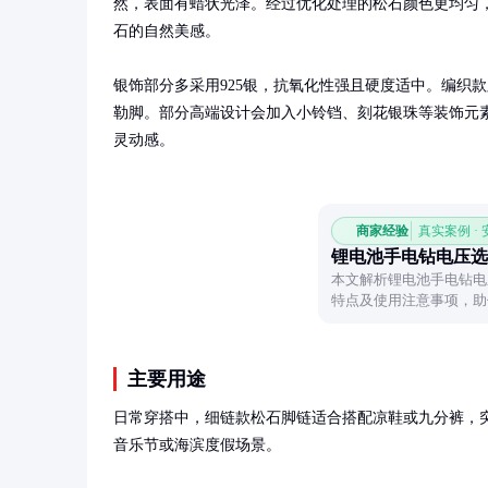
然，表面有蜡状光泽。经过优化处理的松石颜色更均匀
石的自然美感。

银饰部分多采用925银，抗氧化性强且硬度适中。编织
勒脚。部分高端设计会加入小铃铛、刻花银珠等装饰元
灵动感。
商家经验
真实案例 ·
锂电池手电钻电压选
本文解析锂电池手电钻电
特点及使用注意事项，助
主要用途
日常穿搭中，细链款松石脚链适合搭配凉鞋或九分裤，
音乐节或海滨度假场景。
