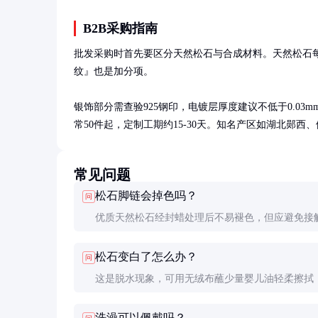
B2B采购指南
批发采购时首先要区分天然松石与合成材料。天然松石每
纹』也是加分项。

银饰部分需查验925钢印，电镀层厚度建议不低于0.0
常50件起，定制工期约15-30天。知名产区如湖北郧
常见问题
松石脚链会掉色吗？
问
优质天然松石经封蜡处理后不易褪色，但应避免接
水、汗液等化学物质。清洗时用软布蘸清水擦拭，
松石变白了怎么办？
问
泡。合成材料或染色品则可能随时间褪色。
这是脱水现象，可用无绒布蘸少量婴儿油轻柔擦拭
密封存放于阴凉处1-2天。严重脱水需专业重新封蜡
洗澡可以佩戴吗？