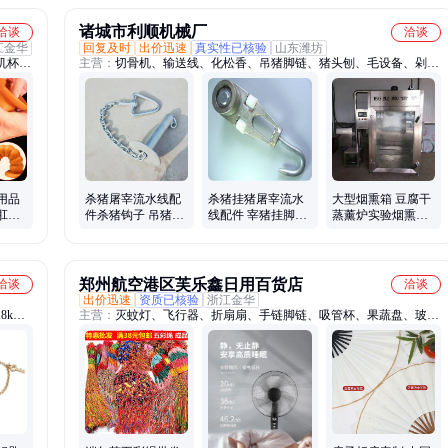
诸城市利顺机械厂
洽谈
洽谈
江金华
回复及时
出价迅速
真实性已核验
山东潍坊
机杯、
主营：
切骨机、输送线、化松香、吊猪脚链、猪头刨、毛设备、剁骨
动棒、
机、猪蹄去、分段锯、分割机、加热方、吊猪脚、上料机、鱼糜机、
、精华
猪刨毛、鸡鸭鹅、腌制机、分割锯、料斗车、洗肠机、甩油机、链子
女用高
管、切块机、蒸煮锅、刨毛机、猪头脱
用品
杀猪屠宰流水线配
杀猪挂猪屠宰流水
大型烟熏箱 豆腐干
肛门
件杀猪钩子 吊猪链
线配件 宰猪挂脚链
蒸薰炉实验烟熏熏
肛器
挂猪链生猪扣脚链
配套镀锌滑轮
肉机烧鸡熏制机
郑州航空港区芙乐鑫日用百货店
洽谈
洽谈
出价迅速
资质已核验
浙江金华
8k
主营：
灭蚊灯、飞行器、折扇扇、手链脚链、吸管杯、果蔬盘、玻璃
、螺丝
杯、玩具女、棒球帽、年袜子、led户外、钥匙扣、擦拭布、拉杆箱、
饰品、
沙滩帽、泡脚桶、塑料凳、饺子盘、旅游帽、干果盘、水杯ins、燃气
灶、带吸管、靠背垫、玩具车、托玛琳