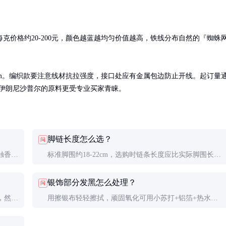
克价格约20-200元，颜色越蓝越均匀价值越高，铁线分布自然的『蜘蛛
3mm。编织款要注意线材抗拉强度，接口处应有金属包边防止开线。起订量
西、伊朗尼沙普尔的原料更受专业买家青睐。
脚链长度怎么选？
问
触香
标准脚围约18-22cm，选购时链条长度应比实际脚围长2-
切勿浸
3cm。编织款建议选可调节款，夏季脚部轻微浮肿时也能
银饰部分发黑怎么处理？
问
舒适佩戴。
，然后
用擦银布轻轻擦拭，顽固氧化可用小苏打+铝箔+热水浸
处
泡法。日常佩戴后及时擦干汗渍，存放时放入防氧化袋。