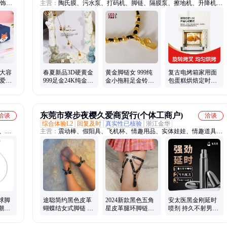
发饰、
主营：
陶氏膜、污水泵、打码机、脚链、隔膜泵、擦地机、升降机、
钢珠、
减速机、配电箱、上料机、养鱼泵、封边机、抽水泵、烘干机、晾衣
绒马
杆、暖风机、吹地机、合缝机、灌装机、增压泵、卷闸门、喷雾机、
绳、烧
控制器、潜水泵、气压罐、吸料机
 大容
春夏新品3D硬黄金
黄金脚链女 999纯
复古电烤箱家用面
可爱收
999足金24K纯金光
金小拖鞋足金铃铛
包蛋糕烘焙定时大
ogo
面会响铃铛可调节
红绳醉江南潮编织
容量上下30L独立控
手链脚链女款
本命年礼物
温DM300
东莞市寮步夜樱久爱商贸行(个体工商户)
洽谈
洽谈
综合体验L2
回复及时
真实性已核验
浙江金华
、甘
主营：
震动棒、假阳具、飞机杯、情趣用品、实体娃娃、情趣道具、
、根雕
倒模名器、女用自慰器、男用自慰器、肉鞭硅胶拉珠、复古情趣性用
、手推
具、假乳房乳胶胸垫
机、智
球脚
途聪简约黑色皮革
2024新款黑色五角
安太医黑金刚延时
款潮简
蝴蝶结女式脚链 独
星皮革腿环脚链成
喷剂 持久不射男用
蜜女
立包装旅游纪念
人情趣吊袜带
延迟喷雾 官方旗舰
店批发代发