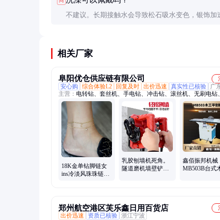
问
理。
不建议。长期接触水会导致松石吸水变色，银饰加
化。特别是温泉、海水中的矿物质和硫化物会腐蚀
面。
相关厂家
阜阳优仓供应链有限公司
安心购
综合体验L2
回复及时
出价迅速
真实性已核验
广
主营：
电转钻、套丝机、手电钻、冲击钻、滚丝机、无刷电钻
丝刀、电动工具、消防管道、电动起子、充电手钻、过车丝机
车丝机、充电式电钻、电动螺丝刀、自动起子机、锂电钻弯头
螺丝刀、go2二代工具、冲击起子机、充电式起子机、钢筋不
管、起子配件碳刷、电批平衡支架、笔记本平板手机
乳胶刨墙机死角。
鑫佰振邦机械
18K金单钻脚链女
隧道磨机墙壁铲腻
MB503B台式
ins冷淡风珠珠链锆
子铲墙机旧墙刀片
平刨机床 电
石简约小众网红百
工具电动阴角
电刨多用途木
搭rebornme
备
郑州航空港区芙乐鑫日用百货店
出价迅速
资质已核验
浙江宁波