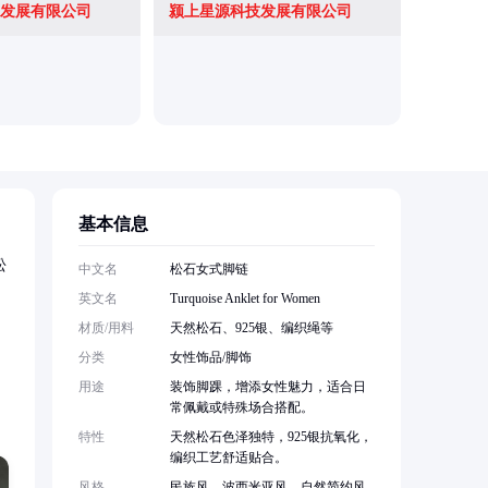
发展有限公司
颍上星源科技发展有限公司
基本信息
松
中文名
松石女式脚链
英文名
Turquoise Anklet for Women
材质/用料
天然松石、925银、编织绳等
分类
女性饰品/脚饰
用途
装饰脚踝，增添女性魅力，适合日
常佩戴或特殊场合搭配。
特性
天然松石色泽独特，925银抗氧化，
编织工艺舒适贴合。
风格
民族风、波西米亚风、自然简约风