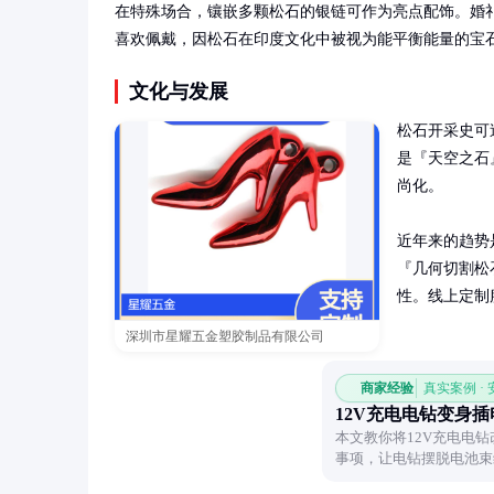
在特殊场合，镶嵌多颗松石的银链可作为亮点配饰。婚
喜欢佩戴，因松石在印度文化中被视为能平衡能量的宝
文化与发展
松石开采史可
是『天空之石
尚化。

近年来的趋势
『几何切割松
性。线上定制
深圳市星耀五金塑胶制品有限公司
商家经验
真实案例 ·
12V充电电钻变身
本文教你将12V充电电
事项，让电钻摆脱电池束