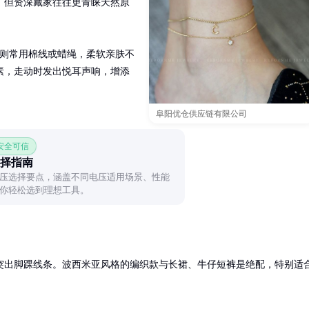
，但资深藏家往往更青睐天然原
款则常用棉线或蜡绳，柔软亲肤不
素，走动时发出悦耳声响，增添
阜阳优仓供应链有限公司
 安全可信
择指南
压选择要点，涵盖不同电压适用场景、性能
你轻松选到理想工具。
突出脚踝线条。波西米亚风格的编织款与长裙、牛仔短裤是绝配，特别适