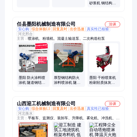
隧道防火砂浆机
涂机隧道防火砂
砂浆机 钢结构隧
JN百瑞达
浆机220v/5000瓦
道防火施工用 现
场施工视频
s3/s6s/8
任县墨阳机械制造有限公司
洽谈
安心购
综合体验L0
回复及时
出价迅速
真实性已核验
河北邢台
主营：
喷涂机、粉墙机、混凝土输送泵、二次构造柱泵
墨阳 防火涂料喷
厚型钢结构防火
墨阳 干粉喷浆机
涂机 隧道钢结构
涂料喷涂机 隧道
粉刷轻质抹灰粉
防火喷浆机 石灰
保温抗裂砂浆抹
墙机 室内外施工
砂浆涂料机
灰机 大功率粉墙
石膏机
机
山西迎工机械制造有限公司
洽谈
安心购
综合体验L1
回复及时
出价迅速
真实性已核验
河北衡水
主营：
平板车、监测仪、装卸车、升降机、雾化机、冲洗机、上
料机、车丝机、滚丝机、造雾机、调直机、雾炮机、压实机、喷
雾机、升砖机、喷淋机、喷洒车、爬坡车、三轮车、喷雾桩、清
洗车、洒水车、雾炮车、测试仪、翻斗车