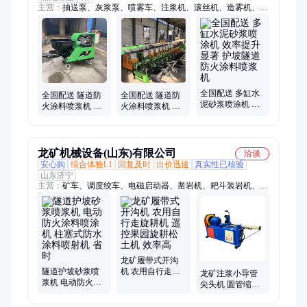
主营：
抽送泵、灰浆泵、喷雾车、注浆机、滚丝机、造雾机、调
直机、研磨机、磨平机、钻孔机、磨石机、打磨机、磨钻机、围
挡喷、潜孔钻、三轮车、泥浆泵、注浆泵、排水管、清洗车、工
程车、浇注泵、输送泵、绞吸泵、单缸泵
全国配送 多缸水
全国配送 隧道防
全国配送 隧道防
泥砂浆喷涂机 效
火涂料喷浆机 操
火涂料喷浆机 移
率提升显著 护坡
作方向任选 内外
动方便灵活 腻子
隧道防火涂料喷
墙砂浆喷涂机
砂浆喷涂机
浆机
龙矿机械设备(山东)有限公司
洽谈
安心购
综合体验L1
回复及时
出价迅速
真实性已核验
山东济宁
主营：
矿车、调度绞车、电磁启动器、凿岩机、耙斗装岩机、U
型钢支架
龙矿履带式开沟
隧道护坡砂浆喷
机 农用自行走旋
龙矿注浆小导管
浆机 电动防火涂
耕机 遥控果园旋
尖头机 圆管缩尖
料喷涂机 柱塞式
耕松土机 效率高
机 高频加热可调
防水涂料喷射机
节钢管削尖机