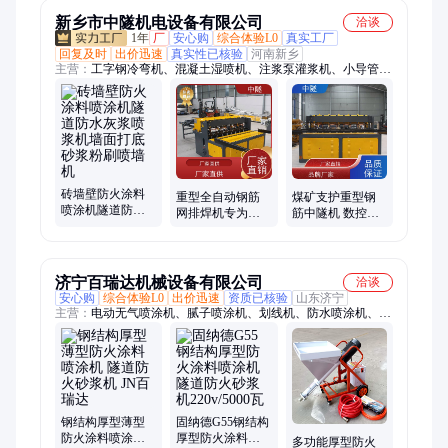
新乡市中隧机电设备有限公司
洽谈
1年
厂
安心购
综合体验L0
真实工厂
回复及时
出价迅速
真实性已核验
河南新乡
主营：
工字钢冷弯机、混凝土湿喷机、注浆泵灌浆机、小导管生
产线、混凝土输送泵、预制件生产线
砖墙壁防火涂料
重型全自动钢筋
煤矿支护重型钢
喷涂机隧道防水
网排焊机专为工
筋中隧机 数控网
灰浆喷浆机墙面
程网片打造焊接
栏排焊机 隧道工
打底砂浆粉刷喷
精度高产能大
程焊网成型机
墙机
济宁百瑞达机械设备有限公司
洽谈
安心购
综合体验L0
出价迅速
资质已核验
山东济宁
主营：
电动无气喷涂机、腻子喷涂机、划线机、防水喷涂机、真
石漆喷涂机、隔膜式喷涂机、柱塞式喷涂机、管道打压机、彩钢
瓦打磨机、彩钢瓦除锈机、厚型防火喷涂机、普田喷涂机、电动
试压泵
钢结构厚型薄型
固纳德G55钢结构
防火涂料喷涂机
厚型防火涂料喷
多功能厚型防火