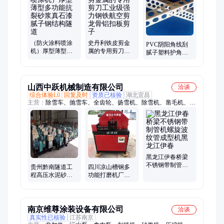
地车龙头、立车把配件、手提式地摊灯、窗器密室马达、led充电
投光灯、工业集成灶推杆、公路山地车车把、可调节把立龙头、
加高车把立把管
（防火涂料喷涂
史丹利铁皮剪金
PVC阴阳角线刮
机）厚型薄型多
属的专用剪刀工
腻子塑料护角条
功能抗裂砂浆真
业级强力钢铁航
阳角线条阴角线
石漆腻子钢结构
空剪龙骨铝扣板
条护墙角全新料
隧道
剪子
80克
山西中跃机械制造有限公司
洽谈
综合体验L0
回复及时
资质已核验
湖北宜昌
主营：
除雪车、抛雪车、全齿轮、扬雪机、除雪机、凿毛机、雾
炮机、吹雪机、铲雪机、弯曲机、五头机、扫雪机、切缝机、雪
机手推、水泥地、钢筋调、滚筒刷、gw42钢筋、gw40钢筋、
gq60钢筋、手动钢筋、降尘塔吊、电动路面、车载降湿、除尘环
保
黑龙江伊春桥梁
不锈钢带制管机
贵州黔南隧道工
四川凉山槽钢多
螺旋波纹管成型
程高压水泥砂浆
功能打磨机厂家
机黑龙江伊春
注浆机门框防盗
双面钢筋除锈机
门防火门水泥砂
四川凉山
浆灌浆机贵州黔
南
南京维尊涂装设备有限公司
洽谈
真实性已核验
江苏南京