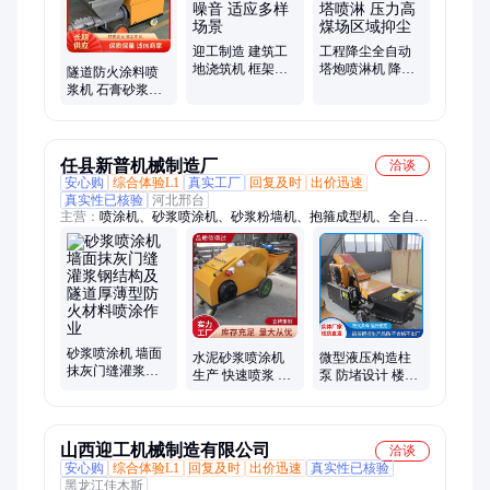
迎工制造 建筑工
工程降尘全自动
地浇筑机 框架布
塔炮喷淋机 降温
隧道防火涂料喷
料机 低噪音 适应
灭火炮塔喷淋 压
浆机 石膏砂浆喷
多样场景
力高 煤场区域抑
涂机 结构坚固 送
尘
料连续稳定
任县新普机械制造厂
洽谈
安心购
综合体验L1
真实工厂
回复及时
出价迅速
真实性已核验
河北邢台
主营：
喷涂机、砂浆喷涂机、砂浆粉墙机、抱箍成型机、全自动
扁铁成型抱箍机、花砖机、全自动抱箍机、柱塞式砂浆喷涂机、
水泥喷浆机、数控抱箍机、扁铁抱箍成型机、锯骨机、电动锯骨
机、商用锯骨机、台式锯骨机、元宝机、折叠元宝机、数控折叠
元宝机器、叠元宝机器、预制件布料机、灌浆机、水泥灌浆机、
混凝土输送泵、二次构造柱泵、二次结构输送泵
砂浆喷涂机 墙面
水泥砂浆喷涂机
微型液压构造柱
抹灰门缝灌浆钢
生产 快速喷浆 墙
泵 防堵设计 楼道
结构及隧道厚薄
体抹灰省时省力
狭小空间施工专
型防火材料喷涂
用
作业
山西迎工机械制造有限公司
洽谈
安心购
综合体验L1
回复及时
出价迅速
真实性已核验
黑龙江佳木斯