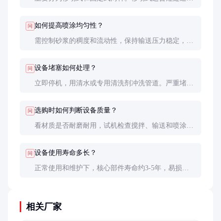
频繁转场施工，固定式适合长隧道或连续施工。根据
输送方式又可分为螺杆式和柱塞式。
如何提高喷涂均匀性？
问
需控制砂浆的稠度和流动性，保持输送压力稳定，调
整喷嘴与墙面的距离和角度。定期检查喷嘴磨损情况
也很重要。
设备堵塞如何处理？
问
立即停机，用清水或专用清洗剂冲洗管道。严重堵塞
时需拆卸管道手动清理。预防措施包括及时清洗和避
免砂浆过稠。
选购时如何判断设备质量？
问
看材质是否耐磨耐用，试机检查搅拌、输送和喷涂效
果，了解厂家售后服务政策，参考同类工程案例。
设备使用寿命多长？
问
正常使用和维护下，核心部件寿命约3-5年，易损件
如搅拌叶片和喷嘴需每年更换。整体设备寿命可达8-
10年。
相关厂家