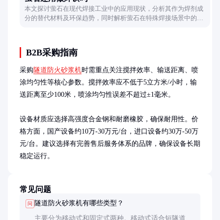
本文探讨萤石在现代焊接工业中的应用现状，分析其作为焊剂成
分的替代材料及环保趋势，同时解析萤石在特殊焊接场景中的保
留价值。
B2B采购指南
采购
隧道防火砂浆机
时需重点关注搅拌效率、输送距离、喷
涂均匀性等核心参数。搅拌效率应不低于5立方米/小时，输
送距离至少100米，喷涂均匀性误差不超过±1毫米。

设备材质应选择高强度合金钢和耐磨橡胶，确保耐用性。价
格方面，国产设备约10万-30万元/台，进口设备约30万-50万
元/台。建议选择有完善售后服务体系的品牌，确保设备长期
稳定运行。
常见问题
隧道防火砂浆机有哪些类型？
问
主要分为移动式和固定式两种。移动式适合短隧道或