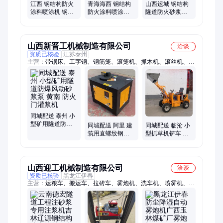
江西 钢结构防火
青海海西 钢结构
山西运城 钢结构
涂料喷涂机 钢结
防火涂料喷涂机
隧道防火砂浆喷
构隧道防火砂浆
钢结构隧道防火
灰机 混凝土喷涂
喷灰机 玉林陆川
砂浆喷灰机 唐山
泵 宣城郎溪
滦南
山西新晋工机械制造有限公司
洽谈
资质已核验
江苏泰州
主营：
带锯床、工字钢、钢筋笼、滚笼机、抓木机、滚丝机、弯
箍机、剪断机、圆圈机、调直机、裁剪机、盘丝机、滚圆机、矫
直机、弯拱机、两机头、绕筋机、缠丝机、地笼机、清理机、丝
杆机、绞丝机、焊接机、钢筋锯、金属锯
同城配送 泰州 小
型矿用隧道防爆
同城配送 阿里 建
同城配送 临沧 小
风动砂浆泵 黄南
筑用直螺纹钢筋
型抓草机铲车 揭
防火门灌浆机
滚丝机 湘西 钢筋
阳 小型电动四驱
打圈机
装载机
山西迎工机械制造有限公司
洽谈
资质已核验
黑龙江伊春
主营：
运粮车、搬运车、拉砖车、雾炮机、洗车机、喷雾机、洗
轮机、喷雾风机、砂浆养殖、小推车、洒水车、雾炮车、自卸
车、喷洒车、翻斗车、装粮车、三轮车、洗车房、洗车台、手推
车、运输车、降尘车、推沙车、拉货车、除尘设备