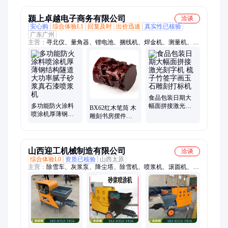
省时
颍上卓越电子商务有限公司
洽谈
安心购
综合体验L1
回复及时
出价迅速
真实性已核验
广东广州
主营：
寻北仪、量角器、锂电池、捆线机、焊金机、测量机、焊
锡机、焊钢机、气保机、切割机、电焊机、修复机、点焊机、慢
煮机、覆膜机、绞肉机、研磨机、制冷机、校正仪、角度尺、流
量计、百分表、高频焊台、检测仪器、rtk测量仪
食品包装日期大
多功能防火涂料
幅面拼接激光刻
BX62红木笔筒 木
喷涂机厚薄钢结
字机 梳子竹签字
雕刻书房摆件松
构隧道大功率腻
画玉石雕刻打标
鹤延年 实木质花
子砂浆真石漆喷
机
梨办公桌面工
浆机
山西迎工机械制造有限公司
洽谈
综合体验L0
资质已核验
山西太原
主营：
除雪车、灰浆泵、降尘塔、除雪机、喷浆机、滚圆机、滚
弯机、起重机、锯断机、弯拱机、浇筑机、夹子机、柴油机、推
土机、热风机、感应门、除尘塔、抑菌门、移动仓、单缸泵、洒
水车、消毒桩、洗车房、小铲车、消毒门