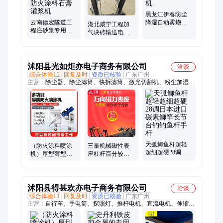
黑龙江伊春防尘
云南德宏隧道工
降湿自动雾炮机
湖北咸宁工程加
程注砂浆专用注
广西玉林煤矿厂
气块砖输送电动
浆机吉林辽源钢
雾炮机
上砖机山东枣庄
结构防火涂料石
空心砖电动上砖
膏灌浆机
机设备
沭阳县光如炬亦电子商务有限公司
洽谈
综合体验L2
回复及时
资质已核验
广东广州
主营：
除尘器、除尘滤筒、快拆滤筒、激光切割机、粉尘加湿
机、双轴搅拌机、加湿搅拌机、粉尘滤芯、除尘滤芯、过滤器滤
芯、混凝土拌k料、五层烧结滤芯、折叠滤芯过滤器、空气粉尘
过滤器
天弧鲫鱼杆超轻
（防火涂料喷涂
三量机械磁性表
超细超硬28调日
机）厚型薄型多
座杠杆百分较表
本进口碳素鲫竿
功能抗裂砂浆真
大表座万象大表
长节台钓钓鱼杆
石漆腻子钢结构
坐万向微调磁力
手杆
隧道
表座
沭阳县得甚欢亦电子商务有限公司
洽谈
综合体验L1
回复及时
资质已核验
广东广州
主营：
自行车、手电筒、探照灯、推杆电机、直流电机、伸缩
杆、增高器、改装车把、电动推杆、立把车把、推杆马达、电缸
开窗、直线驱动器、车头加长器、照套防尘罩、抬升延长器、山