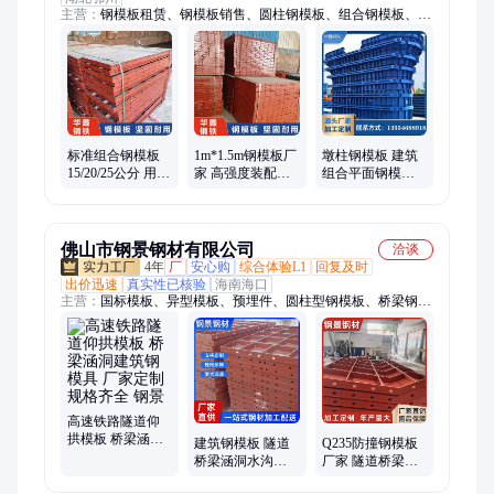
主营：
钢模板租赁、钢模板销售、圆柱钢模板、组合钢模板、桥
梁钢模板、建筑钢模板、钢模板加工、钢模板出租、定型钢模
板、异型钢模板、二手钢模板、盖梁钢模板、桥墩钢模板、承台
钢模板、路沿钢模板、钢模板回收、标准钢模板、基础钢模板、
圆形钢模板
标准组合钢模板
1m*1.5m钢模板厂
墩柱钢模板 建筑
15/20/25公分 用于
家 高强度装配式
组合平面钢模具 T
建筑工程 拼缝严
用于土建工程 拼
梁涵洞隧道用 华
密 易脱模 华鑫
接灵活 华鑫 Y048
鑫钢铁L001
Y033
佛山市钢景钢材有限公司
洽谈
4年
厂
安心购
综合体验L1
回复及时
出价迅速
真实性已核验
海南海口
主营：
国标模板、异型模板、预埋件、圆柱型钢模板、桥梁钢模
板、钢模板、钢模板批发、钢模板定制、工字钢、镀锌钢管、镀
锌角钢、钢制冷弯型材、长条钢材、无缝钢管、止水套管、刚性
套管、柔性套管、钢套管、螺旋管、焊接钢管、焊管、钢护筒、
钢板卷管、H型钢
高速铁路隧道仰
拱模板 桥梁涵洞
建筑钢模板 隧道
Q235防撞钢模板
建筑钢模具 厂家
桥梁涵洞水沟挡
厂家 隧道桥梁涵
定制 规格齐全 钢
土墙平面模板模
洞水沟耐用异型
景