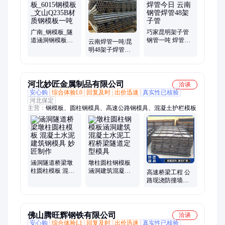
明铝瓦、装饰板、5*5角钢、岩棉板、4*8方管、沥青瓦、铝板一
广南_钢模板_隧
巧家昆明架子管
道涵洞钢模板
钢管一吨 焊管今
云南焊管一吨/昆
_6015钢模板_文
日 云南钢管焊管
明48架子焊管一
山Q235B材质钢模
48架子管
根/DN80/DN100/150
板一吨
焊管
河北妙匠金属制品有限公司
洽谈
安心购
综合体验L0
回复及时
出价迅速
真实性已核验
河北保定
主营：
钢模板、圆柱钢模具、高速公路钢模具、混凝土护栏模板
涵洞隧道桥梁墩
墩柱圆柱钢模板
柱圆柱模板 混凝
涵洞建筑混凝土
高速桥梁工程 公
土水泥建筑钢模
水泥工程桥梁隧
路现浇防撞墙钢
具 妙匠制作
道定型模具
模具 道路护栏模
板
佛山腾旺辉钢铁有限公司
洽谈
安心购
综合体验L1
回复及时
出价迅速
真实性已核验