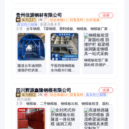
割
钢模具来图定制
加工
贵州佳源钢材有限公司
洽谈
2年
厂
综合体验L1
回复及时
出价迅速
真实性已核验
新疆乌鲁木齐
主营：
台车钢模、T梁钢模、塑料模板、钢模板、钢模板厂家、
钢模板租赁、圆柱钢模板、平面钢模板、箱梁钢模板、钢模板出
租、塑钢模板、回收钢模板、防撞墙钢模板、二手钢模板、贵州
钢模板、四川钢模板、重庆钢模板、广西钢模板、甘肃钢模板、
陕西钢模板、架子管、二手架子管、二手塑料模板
钢模板租赁厂家
圆柱模 防撞护栏
隧道台车涵洞防
平面挡墙钢模板
箱梁模涵洞隧道
撞墙护栏拱形骨
水沟模3015规格
钢模具一站式采
架护坡挡墙水沟
齐全可定制桥梁
购
钢模板厂家出售
涵洞隧道台车模
板
四川辉源鑫隆钢模有限公司
洽谈
2年
档
综合体验L0
回复及时
真实性已核验
四川成都
主营：
钢模板、二手钢模板、钢模板出租、钢模板租赁、圆柱钢
模板、组合钢模板、台车钢模板、贵州钢模板、四川钢模板、重
庆钢模板、钢模板定制、隧道钢模板、防撞墙钢模板、钢模板加
工、工程箱桥梁模板、T梁模板