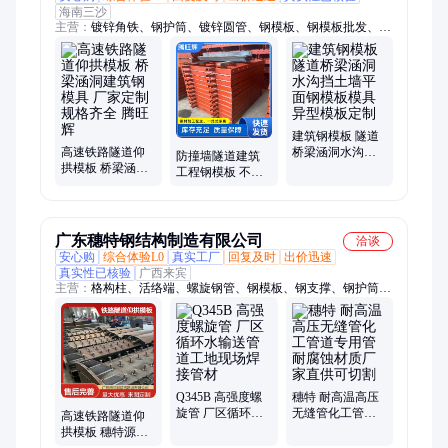
海南三沙
主营：
镀锌角铁、钢护筒、镀锌圆管、钢模板、钢模板批发、钢
模板定制、桥梁钢模板、圆柱型钢模板、镀锌方管、国标模板、
异型模板、预埋件、工字钢、止水套管、刚性套管、柔性套管、
钢套管、H型钢、无缝钢管、螺旋管、焊接钢管、焊管
建筑钢模板 隧道
高速铁路隧道仰
桥梁涵洞水沟挡
防撞墙隧道建筑
拱模板 桥梁涵洞
土墙平面钢模板
工程钢模板 不易
建筑钢模具 厂家
模具 异型模板定
变形 挡土墙涵洞
定制 规格齐全 腾
制
承台模板 厂家直
旺辉
发
广东穗特钢结构制造有限公司
洽谈
安心购
综合体验L0
真实工厂
回复及时
出价迅速
真实性已核验
广西来宾
主营：
格构柱、活络端、螺旋钢管、钢模板、钢支撑、钢护筒、
钢结构、镀锌方管、黑方管、钢板、钢管桩、焊管、无缝管、预
埋件、H型钢、工字钢、镀锌槽钢、镀锌角钢、钢盖梁
Q345B 高强度螺
穗特 耐高温高压
旋管 厂区循环水
无缝管化工管道
高速铁路隧道仰
输送管道工地现
专用管 耐腐蚀材
拱模板 穗特源头
场焊接管材
质厂家直供可切
厂 桥梁涵洞建筑