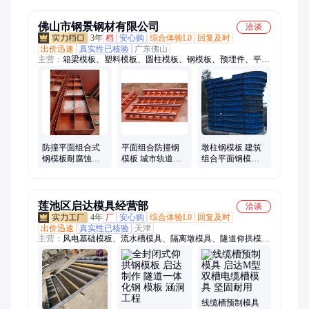
具 Q235钢模 板厂
定制钢景钢材
家
佛山市钢景钢材有限公司
洽谈
3年
档
安心购
综合体验L0
回复及时
出价迅速
真实性已核验
广东佛山
主营：
箱梁模板、塑料模板、圆柱模板、钢模板、预埋件、平面
模板、各种钢材加工
防撞平面组合式
平面组合防撞钢
墩柱钢模板 建筑
钢模板耐腐蚀不
模板 城市轨道交
组合平面钢模具 T
易变形 桥梁涵洞
通隧道涵洞钢模
梁涵洞隧道用 钢
隧道钢板钢景
使用寿命长钢景
景钢铁L001
F016
莲池区启达模具经营部
洽谈
4年
厂
安心购
综合体验L0
回复及时
出价迅速
真实性已核验
天津
主营：
风电基础模板、流水槽模具、隔离墩模具、隧道仰拱模
板、防撞墙模板、生态框模具、现浇门楼模具、围墙板模具、水
泥房模具、鱼礁岛模具、软体排模具、光伏墩模具、电缆槽模
具、收费安全岛模具、配重块模具、化粪池模具、遮板模具、扭
王字块模具
线缆槽预制模具