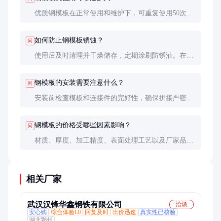
优质钢模板在正常使用和维护下，可重复使用50次以
上，使用寿命可达5-10年。具体寿命取决于使用频率
和维护情况。
如何防止钢模板锈蚀？
问
使用后及时清理并干燥储存，定期涂刷防锈油。在潮
湿环境中施工时，可选择表面经过镀锌或喷塑处理的
模板。
钢模板的安装需要注意什么？
问
安装前检查模板和连接件的完好性，确保拼接严密；
安装时使用水平仪和测量工具保证精度；浇筑前再次
检查紧固情况，避免漏浆和变形。
钢模板的价格受哪些因素影响？
问
材质、厚度、加工精度、表面处理工艺以及厂家品牌
都会影响价格。特殊设计和定制模板价格通常更高。
相关厂家
武汉汉锋华鑫钢铁有限公司
洽谈
安心购
综合体验L0
回复及时
出价迅速
真实性已核验
湖北鄂州