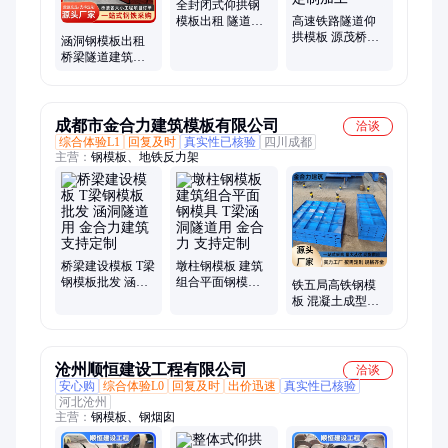
全封闭式仰拱钢
模板出租 隧道一
高速铁路隧道仰
体化钢模 涵洞工
拱模板 源茂桥梁
涵洞钢模板出租
程
涵洞建筑钢模具
桥梁隧道建筑排
来图定制加工
水沟平面模板混
凝土模具厂家
成都市金合力建筑模板有限公司
洽谈
综合体验L1
回复及时
真实性已核验
四川成都
主营：
钢模板、地铁反力架
桥梁建设模板 T梁
墩柱钢模板 建筑
钢模板批发 涵洞
组合平面钢模具 T
铁五局高铁钢模
隧道用 金合力建
梁涵洞隧道用 金
板 混凝土成型工
筑支持定制
合力 支持定制
具 表面光滑 金合
力 厂家现货
沧州顺恒建设工程有限公司
洽谈
安心购
综合体验L0
回复及时
出价迅速
真实性已核验
河北沧州
主营：
钢模板、钢烟囱