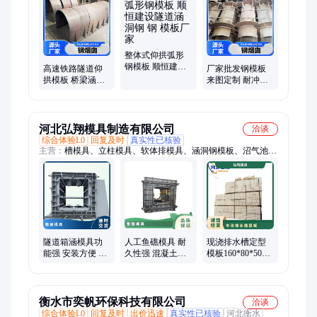
整体式仰拱弧形
钢模板 顺恒建设
高速铁路隧道仰
厂家批发钢模板
隧道涵洞钢 钢 模
拱模板 桥梁涵洞
来图定制 耐冲击
板厂家
建筑钢模具来图
性好 寿命长 耐腐
定制加工 顺恒建
蚀性能优异 货源
设
充足
河北弘翔模具制造有限公司
洽谈
综合体验L0
回复及时
真实性已核验
主营：
槽模具、立柱模具、软体排模具、涵洞钢模板、沼气池模
具、检查井模具、扭王块模板、隔离带模具、光伏墩模具、衬砌
拱模板、化粪池模具、路牙石模具、水泥井模具、圆柱子模板、
缆槽塑料模具、拱形护坡模具、防护护栏模板、预制界碑模具、
防护栅栏模具、防撞护栏模板、路基栅栏模具、扭王块字块模
具、倒角路侧石模具、四脚防浪块模具、道路防撞墙模板、水泥
活动房模具
隧道箱涵模具功
人工鱼礁模具 耐
现浇排水槽定型
能强 安装方便 地
久性强 混凝土渔
模板160*80*50平
下涵洞钢模板 搬
礁钢模具 保护生
米 两天完成 水沟
运轻质
产海域 弘翔加工
钢模具 弘翔
衡水市奕帆环保科技有限公司
洽谈
综合体验L0
回复及时
出价迅速
真实性已核验
河北衡水