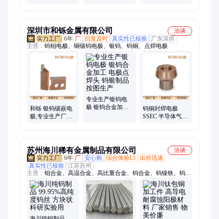
99.9% 500
体 BaCO₃
制品原材料
目/1um/3um
H₂WO₄
深圳市和铄金属有限公司
洽谈
6年
厂
回复及时
真实性已核验
广东深圳
主营：
钨钼电极、铜镶钨电极、银钨、钨铜、点焊电极
专业生产银钨电
极 银钨合金加工
和铄 银钨镶嵌电
钨铜封焊电极
电极点焊头 钨银
极,专业生产厂家
SSEC 半导体气密
制品 按图生产
制作,从材料到制
封装专用 电极轮
品,HOSOPM系列
苏州海川稀有金属制品有限公司
洽谈
6年
厂
安心购
综合体验L1
出价迅速
真实性已核验
江苏苏州
主营：
钼合金、高温合金、高比重合金、钨合金、钨镍铁、钨镍
铜、银钨合金、钨铜合金、钨铼丝、TC4钛合金、ta2纯钛棒、
AZ31镁合金、镁合金az91d、镍钛合金、司太立、钴铬钼、金属
镓、镓铟锡合金、镍基合金、TZM钼合金、巴氏合金、稀有金
属、可伐合金、铝中间合金、低熔点合金
海川纯钨制品