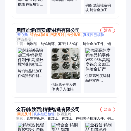
提纯 钨板块管材
形件各类 兆光
钨条 烧结锻造钨
可切割 机加工高
块 钨合金加工金
纯钨制品
属制品 可零切
启恒难熔(西安)新材料有限公司
洽谈
安心购
综合体验L0
回复及时
出价迅速
真实性已核验
陕西西安
主营：
钨制品、纯钨钨环、离子注入钨件、钨合金加工件、钼制
品、钨钼合计、金属合金
纯钨制品钨加工
件钨异形件制作
供应高纯度钨制
高温环境特制钨
品钨零件
供应离子注入钨
加工
W99.95%高精度
件 离子入住钨制
钨合金加工件冶
品 钨合金 钨镍铁
金矿产
离子注入件
金石创(陕西)精密智造有限公司
洽谈
回复及时
真实性已核验
陕西宝鸡
主营：
真空炉配件、钼加工、钽加工、钨钼离子机注入件、钨钼
钽紧固件、钨钼锆等坩埚、铜镶钨/钼电极、钨加工、来图/来样
加工