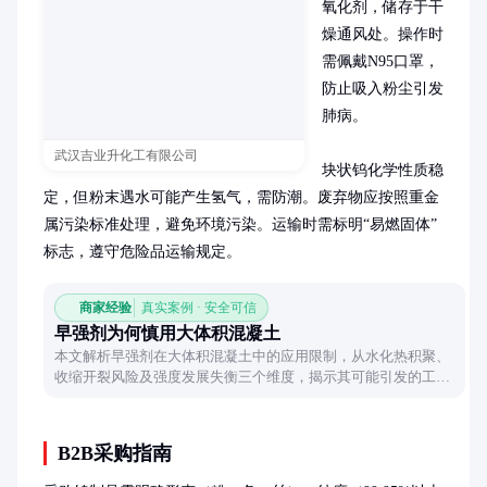
氧化剂，储存于干
燥通风处。操作时
需佩戴N95口罩，
防止吸入粉尘引发
肺病。

武汉吉业升化工有限公司
块状钨化学性质稳
定，但粉末遇水可能产生氢气，需防潮。废弃物应按照重金
属污染标准处理，避免环境污染。运输时需标明“易燃固体”
标志，遵守危险品运输规定。
商家经验
真实案例 · 安全可信
早强剂为何慎用大体积混凝土
本文解析早强剂在大体积混凝土中的应用限制，从水化热积聚、
收缩开裂风险及强度发展失衡三个维度，揭示其可能引发的工程
隐患，并提出合理替代方案。
B2B采购指南