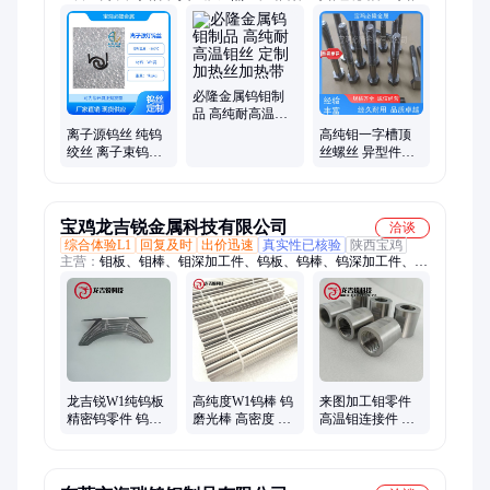
型件、钨绞丝、钨舟、钨铜合金、钨镍铁、钨镍铜、加热带、隔
热屏、螺丝螺母、紧固件、钼电极杆、加工件、炉胆配件、颗
粒、靶材、镍带、钼镧合金、高比重合金
必隆金属钨钼制
品 高纯耐高温钼
丝 定制加热丝加
离子源钨丝 纯钨
高纯钼一字槽顶
热带
绞丝 离子束钨加
丝螺丝 异型件紧
热子合金丝 定制
固件 钼合金TZM
钨钼制品
高温钼 来图定制
宝鸡龙吉锐金属科技有限公司
洽谈
综合体验L1
回复及时
出价迅速
真实性已核验
陕西宝鸡
主营：
钼板、钼棒、钼深加工件、钨板、钨棒、钨深加工件、钨
加工件、钨配件、钨靶、钨螺丝、钨定制件、离子注入配件、钽
棒、钼加工件、钽加工件、钼配件、钽配件、钽接地环、钼螺
丝、钼圆、钼靶、钽靶、钽螺丝、钼异形件、钼定制件
龙吉锐W1纯钨板
高纯度W1钨棒 钨
来图加工钼零件
精密钨零件 钨合
磨光棒 高密度 耐
高温钼连接件 焊
金制品 99.95%高
磨性好 适用2300
接钼制品 韧性好
纯度钨加工来图
度高温钨杆
钼加工件
定制