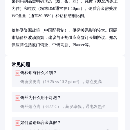
采购钨制品需明确形态（粉、条、丝）、纯度（99.95%以上
为佳）和粒度（粉末D50通常在1-10μm）。硬质合金需关注
WC含量（通常80-95%）和钴粘结剂比例。

价格受资源政策（中国配额制）、供需关系影响较大。国际
市场价格波动频繁，建议与正规供应商签订长期协议。知名
供应商包括厦门钨业、中钨高新、Plansee等。
常见问题
钨和钼有什么区别？
问
钨密度更高（19.25 vs 10.2 g/cm³），熔点更高
（3422°C vs 2623°C），适合极端高温环境；钼价格
较低，加工性能更好，适合一般高温应用。
钨丝为什么用于灯泡？
问
钨丝熔点高（3422°C），蒸发率低，通电发热至
2000-2500°C仍能保持固态发光，寿命长达1000小时
以上。
如何鉴别钨合金真假？
问