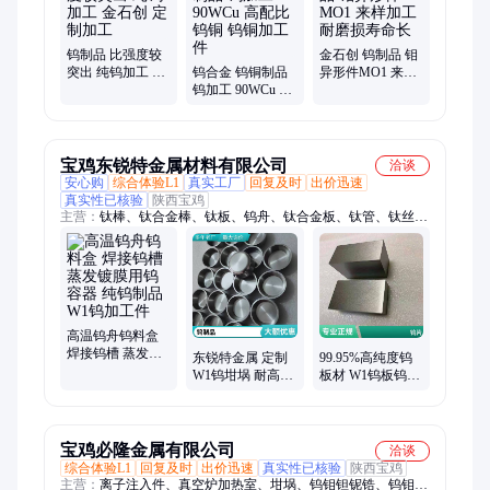
钨制品 比强度较
金石创 钨制品 钼
突出 纯钨加工 金
钨合金 钨铜制品
异形件MO1 来样
石创 定制加工
钨加工 90WCu 高
加工 耐磨损寿命
配比钨铜 钨铜加
长
工件
宝鸡东锐特金属材料有限公司
洽谈
安心购
综合体验L1
真实工厂
回复及时
出价迅速
真实性已核验
陕西宝鸡
主营：
钛棒、钛合金棒、钛板、钨舟、钛合金板、钛管、钛丝、
钛角铁、钛方管、钛槽钢、钛箔、钛法兰、钛弯头、锆棒、锆
板、锆管、钽棒、钽板、钽箔、钽管、钽丝、铌板、铌棒、铌
丝、铌箔、钼舟
高温钨舟钨料盒
焊接钨槽 蒸发镀
东锐特金属 定制
99.95%高纯度钨
膜用钨容器 纯钨
W1钨坩埚 耐高温
板材 W1钨板钨片
制品W1钨加工件
钨金属坩埚
钨圆环切割 磨光
99.95%高纯度钨
面钨块 钨加工件
棒钨制品
制品
宝鸡必隆金属有限公司
洽谈
综合体验L1
回复及时
出价迅速
真实性已核验
陕西宝鸡
主营：
离子注入件、真空炉加热室、坩埚、钨钼钽铌锆、钨钼异