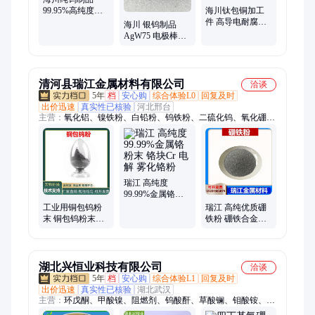
99.95%高纯度钨
海川钛包铜加工
丝 方块状 科研实
件 高导电耐腐蚀
海川 银钨制品
验用
阳极材料 厂家销
AgW75 电极棒
售 物美价廉
Ag25W75 银钨合
金丝 D1-200mm
清河县瑞江金属材料有限公司
洽谈
5年
档
安心购
综合体验L0
回复及时
出价迅速
真实性已核验
河北邢台
主营：
氧化铝、镍铁粉、白铅粉、钨铁粉、二硫化钨、氧化硼、
锰铁粉、硅铁粉、二氧化锆、氧化钛粉、球形磁粉、雾化铜粉、
钒铁粉末、氧化铋粉、钛铁合金、三氧化钼、氧化镁粉、三氧化
二、氧化钴粉、耐火材料、氧化铬绿、纳米氧化钛、纳米氧化
锌、球形磁铁粉、四氧化三铁
瑞江 高纯度
99.99%金属铬粉
末 铬块Cr 电解 雾
工业用铜包钨粉
瑞江 高纯优质硼
化铬粉
末 铜包钨粉末制
铁粉 硼铁合金粉
品 铜包覆钨粉末
金属硼铁粉末 规
100目 200目 325
格齐全
目
湖北兴恒业科技有限公司
洽谈
5年
档
安心购
综合体验L1
回复及时
出价迅速
真实性已核验
湖北武汉
主营：
环戊酮、甲酸镍、阻燃剂、钨酸酐、草酸镧、钼酸铵、催
化剂、钒酸铋、溴氨酸、硝酸锆、碳酸镧、白僵菌、磷酸铁、氟