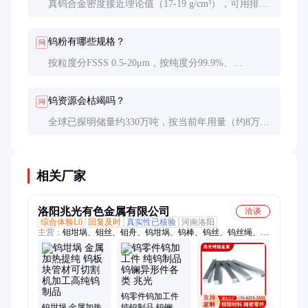
真钨合金密度接近理论值（17-19 g/cm³），可用排水
法测密度；假货通常掺杂铁、铜，密度偏低，且硬度
不足。
钨粉有哪些规格？
问
按粒度分FSSS 0.5-20μm，按纯度分99.9%、
99.95%、99.99%等。超细钨粉（<1μm）用于3D打
印，粗粉用于硬质合金。
钨资源会枯竭吗？
问
全球已探明储量约330万吨，按当前年用量（约8万
吨）可持续40年以上。中国实施配额开采（年约9万
吨）以保护资源。
相关厂家
洛阳兆光有色金属有限公司
洽谈
综合体验L0
回复及时
真实性已核验
河南洛阳
主营：
钼坩埚、钼丝、钼舟、钨坩埚、钨棒、钨丝、钨丝绳、钨
片、钨电极、钨钼合金、钨管、钨靶材、钼板、钼管、钼导流
筒、TZM钼、钼圆、钼片、钼棒、钼电极、钼镧合金、钼靶材
钨零件钨加工件
钨坩埚 金属加热
纯钨制品 钨镧异