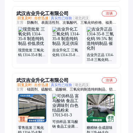
化剂 1314-35-8
药剂 选矿发泡剂
沉淀剂 62-76-0
武汉吉业升化工有限公司
洽谈
回复及时
出价迅速
真实性已核验
湖北武汉
主营：
防酶剂、表面活性剂、次氯酸钙、三氧化钨价格、福美
钠、蛋白胨、氟化氢钾、氟化钠、氟化钾、浮选油
现货批发 三氧化
吉业升化工 三氧
钨 1314-35-8 制造
化钨 1314-35-8 制
吉业升正品 1314-
纯钨制品 价低质
造纯钨制品 充足
35-8 三氧化钨
优
供应
99.5% 制造纯钨制
品 催化剂
武汉吉业升化工有限公司
洽谈
回复及时
出价迅速
真实性已核验
湖北武汉
主营：
锚固剂、硫酸铝、硫酸铜、三氧化钨制造纯钨制品、切削
液、氧化铜、溴化钠、大苏打、导热油、腐植酸、净洗剂、活性
炭、水杨酸、硫酸锰、漂白粉、玻璃粉、茶皂素、丁酸钠、磷酸
钙、甲酸钠、硬脂酸、消泡剂、酵母硒、磷酸铁、铵明矾、硫酸
钡
可供样品 富马酸
钠 食品工业调味
零售批发 三氧化
糖精钠 合成甜味
剂 白色结晶粉未
钨 1314-35-8 制造
剂 128-44-9 白色