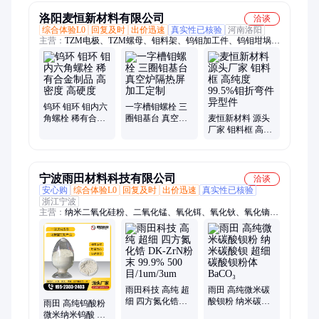
洛阳麦恒新材料有限公司
洽谈
综合体验L0
回复及时
出价迅速
真实性已核验
河南洛阳
主营：
TZM电极、TZM螺母、钼料架、钨钼加工件、钨钼坩埚、
钨钼紧固件、钨钼螺栓、钨钼法兰、钨钼棒材、钨钼无缝管、钼
舟、钼圆、钼圆钯、钼靶材、钼重锤、钼准直器、钼折弯件、钼
环、三圈钼基台、一字槽钼螺栓、钼基台、钼框
钨环 钼环 钼内六
一字槽钼螺栓 三
角螺栓 稀有合金
圈钼基台 真空炉
麦恒新材料 源头
制品 高密度 高硬
隔热屏 加工定制
厂家 钼料框 高纯
度
度99.5%钼折弯件
异型件
宁波雨田材料科技有限公司
洽谈
安心购
综合体验L0
回复及时
出价迅速
真实性已核验
浙江宁波
主营：
纳米二氧化硅粉、二氧化锰、氧化铒、氧化钬、氧化镝、
氧化镨、氧化铈、ATO、纳米氧化镱、纳米氧化钕
雨田科技 高纯 超
雨田 高纯微米碳
细 四方氮化锆
酸钡粉 纳米碳酸
雨田 高纯钨酸粉
DK-ZrN粉末
钡 超细碳酸钡粉
微米纳米钨酸 钨