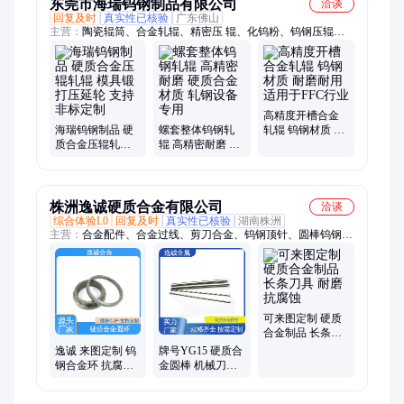
东莞市海瑞钨钢制品有限公司
洽谈
回复及时
真实性已核验
广东佛山
主营：
陶瓷辊筒、合金轧辊、精密压 辊、化钨粉、钨钢压辊、
钨钢轧辊、碳化钨压辊、合金钢压辊、合金钢压延辊、硬质合金
板材、半导体材料轧辊
高精度开槽合金
海瑞钨钢制品 硬
螺套整体钨钢轧
轧辊 钨钢材质 耐
质合金压辊轧辊
辊 高精密耐磨 硬
磨耐用 适用于
模具锻打压延轮
质合金材质 轧钢
FFC行业
支持非标定制
设备专用
株洲逸诚硬质合金有限公司
洽谈
综合体验L0
回复及时
真实性已核验
湖南株洲
主营：
合金配件、合金过线、剪刀合金、钨钢顶针、圆棒钨钢、
模具钨钢、板材钨钢、钨钢阀球、配件定制、合金组件
可来图定制 硬质
合金制品 长条刀
具 耐磨 抗腐蚀
逸诚 来图定制 钨
牌号YG15 硬质合
钢合金环 抗腐蚀
金圆棒 机械刀头
精磨抛光制品
制品 可按图加工
逸诚