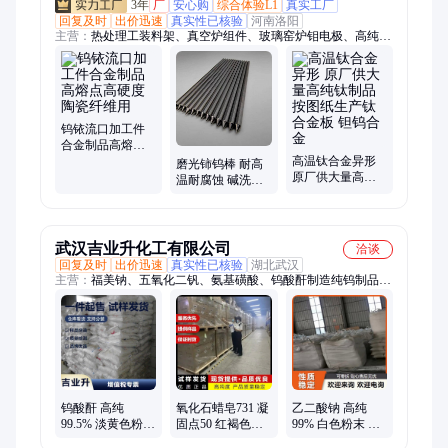
3年
厂
安心购
综合体验L1
真实工厂
回复及时
出价迅速
真实性已核验
河南洛阳
主营：
热处理工装料架、真空炉组件、玻璃窑炉钼电极、高纯钨
钼、钨镍铁 钨镍铜、钨钼锆钛坩埚、钨钼电极棒、钨钼流口、
钨钼钽铌锆钛各类加工件、钨丝钼丝、钨网发热体、镧钨合金、
钼顶头、钼加热带隔热屏、热电偶保护管、TZM合金、钼加热
丝、钼镧合金管
钨铱流口加工件
合金制品高熔点
高硬度 陶瓷纤维
高温钛合金异形
磨光铈钨棒 耐高
用
原厂供大量高纯
温耐腐蚀 碱洗钨
钛制品 按图纸生
棒钨合金制品 可
产钛合金板 钽钨
定制镧钨杆 规格
合金
齐全
武汉吉业升化工有限公司
洽谈
回复及时
出价迅速
真实性已核验
湖北武汉
主营：
福美钠、五氧化二钒、氨基磺酸、钨酸酐制造纯钨制品、
氨基化锂、焦性没食子酸、次氯酸钙、漂粉精、酪蛋白胨、甘
油、九水硫化钠、牛油脂肪酸、酵母膏、氟硅酸钠、单乙醇胺、
氢氧化钾、氟化钠、氟化钙、氧化铅、油酸钠、偏钒酸铵、氢氧
化钡、EVA乳液、二硫化钼、氟化氢钾
钨酸酐 高纯
氧化石蜡皂731 凝
乙二酸钠 高纯
99.5% 淡黄色粉末
固点50 红褐色膏
99% 白色粉末 还
制造纯钨制品催
状 有色金属浮选
原剂去污剂金属