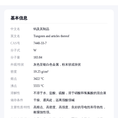
基本信息
中文名
钨及其制品
英文名
Tungsten and articles thereof
CAS号
7440-33-7
分子式
W
分子量
183.84
外观/性状
灰色至银白色金属，粉末状或块状
密度
19.25 g/cm³
熔点
3422 °C
沸点
5555 °C
溶解性
不溶于水、盐酸、硫酸，溶于硝酸和氢氟酸的混合液
储存条件
干燥、通风处，远离强酸强碱
主要性质/特性
高熔点、高密度、高强度、良好的导电性和导热性，
耐腐蚀性强。