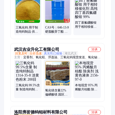
化镧、视黄醇、叔丁醇、杀螨剂、杀虫剂、醋酸钬、抗粘剂、氟
化镥、肟菌酯、氢化钠、氯铂酸、氟化镁
四丁基氟硼酸铵
用于相转移催化
三氧化钨 用于制
CAS号：646-13-9
剂 高纯四丁基四
造纯钨制品 供应
硬脂酸异丁酯 十
氟硼酸铵 99%
钨酸酐 CAS号：
八烷酸(2-甲基丙
1314-35-8
基)酯
武汉吉业升化工有限公司
洽谈
回复及时
出价迅速
真实性已核验
湖北武汉
主营：
定香剂、氧化铅、浮选油、三氧化钨现货发送、氧化铋、
氟化铝、氟化镁、洗涤剂、异丙醇、漂粉精、漂白粉、白僵菌、
乙酸钡、氟化钙、水杨酸、松醇油、碳酸钡、醋酸钡、95福美
钠、苯丙乳液、三乙二醇、鱼虾养殖、单乙醇胺、三乙醇胺、氯
偏乳液、快干水泥
三氧化钨 99.5%含
本地现货 95% 丙
量 制造纯钨制品
烯酸月桂酯 除臭
氧化镁含量22%
1314-35-8 淡黄色
剂 浅黄色液体
偏磷酸镁 园区直
粉末 200目
2156-97-0
发 13092-66-5 白
色粉末 制造光学
玻璃
洛阳弗皆德钨钼材料有限公司
洽谈