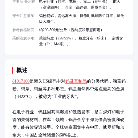
主要应用/用途
电子行业（灯丝、电极）、军工（穿甲弹）、航天
（高温部件）、合金（高速钢、硬质合金）。
安全注意事项
钨粉易燃，需远离火源；操作时佩戴防尘口罩，避免
吸入粉尘。
参考价格区间
约200-500元/公斤（视纯度和形态而定）
采购注意事项
关注纯度（≥99.95%）、粒度分布（粉末）、杂质含
量（Fe、Mo等）。
概述
81017100
是海关HS编码中对
钨及其制品
的分类代码，涵盖钨
粉、钨条、钨丝等多种形态。钨是自然界中熔点最高的金属
（3422°C），被称为“工业的牙齿”。

在电子行业，钨丝因其高熔点和低蒸发率，是白炽灯和电子
管的关键材料。在军工领域，钨合金穿甲弹凭借高密度和硬
度，能有效穿透装甲。全球钨资源集中在中国、俄罗斯和加
拿大，中国占全球储量的60%以上。