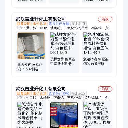
17013-01-3
纯钨制品 催化剂
晶体 含量99% 食
淡黄色粉末
品工业
武汉吉业升化工有限公司
洽谈
回复及时
出价迅速
真实性已核验
湖北武汉
主营：
蛋白栋、DOP、玻璃粉、三氧化钨的用途、福美钠、黄糊
精、硫酸钡、漂白粉、漂粉精、强氯精、优氯净、早强剂
试样发货 羟丙基
急速物流 氧化铟
甲基纤维素 分散
99% 触摸屏原料
量大质优 三氧化
剂乳化剂 白色粉
高催化活性 白色
钨 99.5% 制造纯
末 9004-65-3
固体 1312-43-2
钨制品催化剂 淡
黄色粉末
武汉吉业升化工有限公司
洽谈
回复及时
出价迅速
真实性已核验
湖北武汉
主营：
封口蜡、水杨酸、正辛烷、三氧化钨制造纯钨制品、肉桂
醇、珠光片、碳酸镁、肉桂醛、建筑料、磷酸铝、肉桂酸、戊二
醛、切削液、叔丁醇、清洗剂、硫化钠、硫化钡、升硫醚、硫化
钙、杀菌液、氯化锌、黄原胶、助染剂、椰子油、氯化锰、氧化
锑