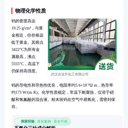
物理化学性质
钨的密度高达
19.25 g/cm³，与黄
金相近，但价格远
低于黄金。其熔点
3422°C为所有金
属最高，沸点
5555°C，高温下
仍保持高强度。

武汉吉业升化工有限公司
钨的导电性和导热性优良，电阻率约5.6×10⁻⁸Ω·m，热导率
约173 W/(m·K)。化学性质稳定，常温下耐腐蚀，仅溶于硝
酸和氢氟酸的混合液。粉末状钨在空气中易氧化，需密封保
存。
商家经验
真实案例 · 安全可信