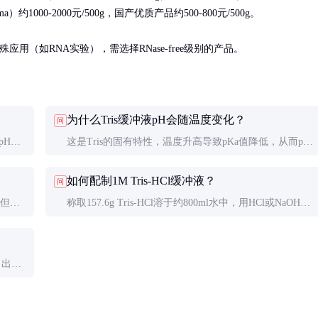
000-2000元/500g，国产优质产品约500-800元/500g。

应用（如RNA实验），需选择RNase-free级别的产品。
为什么Tris缓冲液pH会随温度变化？
问
pH约
这是Tris的固有特性，温度升高导致pKa值降低，从而pH
下降。实验时应保持温度恒定或在相应温度下校准pH。
如何配制1M Tris-HCl缓冲液？
问
。但高
称取157.6g Tris-HCl溶于约800ml水中，用HCl或NaOH调
节至所需pH，最后定容至1L。不同pH需不同比例Tris和
Tris-HCl。
。出现