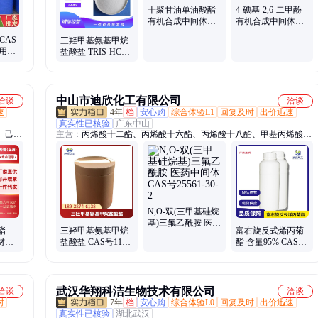
十聚甘油单油酸酯
4-碘基-2,6-二甲酚
有机合成中间体
有机合成中间体
79665-93-3 桶装液
10570-67-9 化工原
CAS
三羟甲基氨基甲烷
体
料 桶装
4 用于
盐酸盐 TRIS-HCL
TRIS盐酸 1185-53-1
现货直发
中山市迪欣化工有限公司
洽谈
洽谈
速
4年
档
安心购
综合体验L1
回复及时
出价迅速
真实性已核验
广东中山
、己二
主营：
丙烯酸十二酯、丙烯酸十六酯、丙烯酸十八酯、甲基丙烯酸十
硫醇、
二酯、甲基丙烯酸十六酯、甲基丙烯酸十八酯、偶氮二异丁咪唑啉盐
酸盐、甲基咪唑、V50引发剂、N-乙酰己内酰胺、硅烷偶联剂、双马
来酰亚胺、马来酸酯、缩水甘油酯、缩水甘油醚、N-异丙基丙烯酰
胺、金属萃取剂
N,O-双(三甲基硅烷
基)三氟乙酰胺 医药
酯
三羟甲基氨基甲烷
富右旋反式烯丙菊
中间体 CAS号
成材料
盐酸盐 CAS号1185-
酯 含量95% CAS号
25561-30-2
体 盼
53-1 合成中间体
584-79-2 除虫菊酯
TRIS-HCL
武汉华翔科洁生物技术有限公司
洽谈
洽谈
时
7年
档
安心购
综合体验L0
回复及时
出价迅速
真实性已核验
湖北武汉