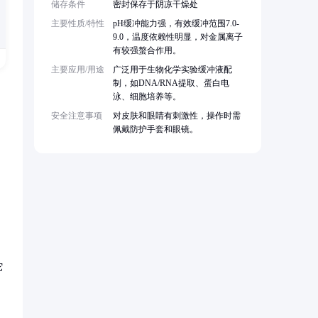
储存条件
密封保存于阴凉干燥处
主要性质/特性
pH缓冲能力强，有效缓冲范围7.0-
9.0，温度依赖性明显，对金属离子
有较强螯合作用。
主要应用/用途
广泛用于生物化学实验缓冲液配
制，如DNA/RNA提取、蛋白电
泳、细胞培养等。
安全注意事项
对皮肤和眼睛有刺激性，操作时需
佩戴防护手套和眼镜。
它