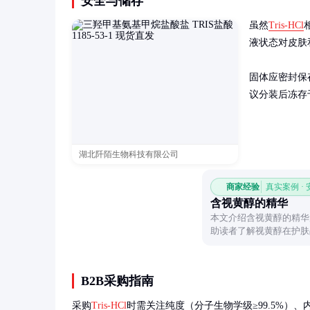
安全与储存
虽然
Tris-HCl
液状态对皮肤
固体应密封保
议分装后冻存
湖北阡陌生物科技有限公司
商家经验
真实案例 ·
含视黄醇的精华
本文介绍含视黄醇的精华
助读者了解视黄醇在护肤
B2B采购指南
采购
Tris-HCl
时需关注纯度（分子生物学级≥99.5%）、内