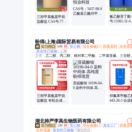
CAS号：5437-98-9
乙酰基乙酰对甲氧
氰乙酸异丁酯 
三羟甲基氨基甲烷
基苯胺 中间体 兴恒
号:13361-31-
盐酸盐 CAS号:77-
业科技
化工中间体
86-1 广泛用作蛋白
质的溶剂
盼得(上海)国际贸易有限公司
6年
档
安心购
综合体验L1
回复及时
出价迅
真实性已核验
上海
主营：
乙二醇、丙二醇、精对苯二甲酸、二甲基亚砜、三甘醇
酸、聚乙烯醇、聚乙二醇、木质素、甘油、己内酰胺、叔十二
白油、对苯二甲酸二甲酯、4-丁二醇
亚硫酸铵 10196-04-
0 染料中间体 高纯
度 盼得现货
三羟甲基氨基甲烷
邻氟苯甲酸乙
盐酸盐 有机合成中
443-26-5 合
间体 1185-53-1
中间体 桶装液
得厂家
湖北帅严李高生物医药有限公司
2年
档
安心购
综合体验L1
真实工厂
回复及
出价迅速
真实性已核验
湖北武汉