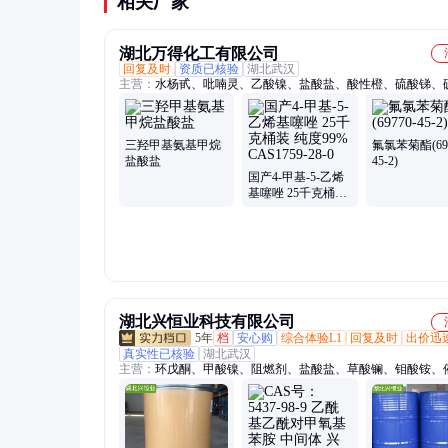
相关厂家
湖北万得化工有限公司
回复及时
资质已核验
湖北武汉
主营：
水杨甙、吡喃灵、乙酸镍、盐酸盐、酸性橙、硫酸锑、
锂、二乙烯、硫酸锰、075-68-6)、甲醇钙、酸性紫、羟钴胺、
普、磷酸铵、硫化褐、丙酸铵、中性红、碳酸镍、赖氨酸、柚
乙氧基、氟苯基、酸性红、羟乙基、白碳黑
三羟甲基氨基甲烷
氟氯苯菊酯(697
盐酸盐
45-2)
国产4-甲基-5-乙烯
基噻唑 25千克桶装
纯度99% CAS1759-
28-0
湖北兴恒业科技有限公司
5年
档
安心购
综合体验L1
回复及时
出价迅
真实性已核验
湖北武汉
主营：
环戊酮、甲酸镍、阻燃剂、盐酸盐、草酸镧、钼酸铵、
剂、钒酸铋、溴氨酸、硝酸锆、碳酸镧、白僵菌、磷酸铁、钨
氟化镧、视黄醇、叔丁醇、杀螨剂、杀虫剂、醋酸钬、抗粘剂
镥、肟菌酯、氢化钠、氯铂酸、氟化镁