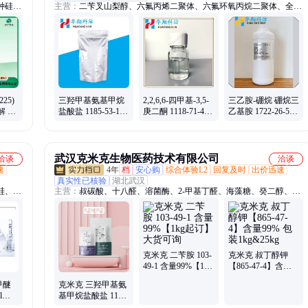
种硅树
主营：
二苄叉山梨醇、六氟丙烯二聚体、六氟环氧丙烷二聚体、全氟
三丁胺、异丙醇铝、纳米勃姆石、二异戊基硫醚、隐色结晶紫、邻菲
罗啉
25)
三羟甲基氨基甲烷
2,2,6,6-四甲基-3,5-
三乙胺-硼烷 硼烷三
解 非
盐酸盐 1185-53-1
庚二酮 1118-71-4
乙基胺 1722-26-5
剂 帅
纯度99% 用于生物
纯度99% 有机合成
含量97% 用于化学
缓冲液
催化剂
镀的还原剂
武汉克米克生物医药技术有限公司
洽谈
洽谈
速
4年
档
安心购
综合体验L2
回复及时
出价迅速
真实性已核验
湖北武汉
硅、表
主营：
叔碳酸、十八醛、溶菌酶、2-甲基丁醛、海藻糖、癸二醇、氨
基丙基、氢路噻嗪、邻苯二甲、乙基碳二、羟基癸酸、正十七烷、谷
胱甘肽、烷二甲醇、松果体素、vc磷酸酯镁、朱栾倍半萜、丁烷四乙
酸、表面活性剂、癸烷撑二醇、缩水甘油邻、10-羟基羊蜡酸、氢氯
噻嗪杂质、盐酸邻菲罗啉、壳聚糖季铵盐
克米克 二苄胺 103-
克米克 叔丁醇钾
49-1 含量99%【1kg
【865-47-4】含量
起订】大货可询
99% 包装1kg&25kg
甲醚
克米克 三羟甲基氨
l
基甲烷盐酸盐 1185-
品质好
53-1 含量99%【1kg