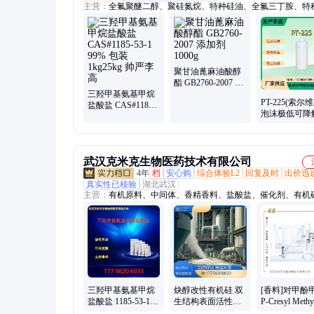
主营：
全氟聚醚二醇、聚硅氮烷、特种硅油、全氟三丁胺、特
脂
聚甘油蓖麻油酸醇
酯 GB2760-2007 添
三羟甲基氨基甲烷
加剂1000g
PT-225(索尔维2
盐酸盐 CAS#1185-
泡沫极低可降
53-1 99% 包装
离子表面活性
1kg25kg 帅严李高
严李高
武汉克米克生物医药技术有限公司
4年
档
安心购
综合体验L2
回复及时
出价迅
真实性已核验
湖北武汉
主营：
有机原料、中间体、香精香料、盐酸盐、催化剂、有机
面活性剂
三羟甲基氨基甲烷
炔醇改性有机硅 双
[香料]对甲酚
盐酸盐 1185-53-1
生结构表面活性剂
P-Cresyl Methy
含量99% 100g1kg包
1kg 25kg 样品大货
Ether 10ml|