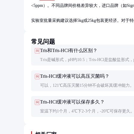
<5ppm）。不同品牌间价格差异较大，进口品牌（如Sigma）约1
实验室批量采购建议选择5kg或25kg包装更经济。对于特殊
常见问题
Tris和Tris-HCl有什么区别？
问
Tris是碱形式，pH约10.5；Tris-HCl是盐酸盐形式，
4.5。两者按比例混合可配制不同pH值的缓冲液。
Tris-HCl缓冲液可以高压灭菌吗？
问
可以，121℃高压灭菌15分钟不会破坏其缓冲能力
温可能导致体积减少，建议灭菌后补足水分。
Tris-HCl缓冲液可以保存多久？
问
室温下约1个月，4℃下2-3个月，-20℃可保存更久
沉淀或微生物生长应丢弃。