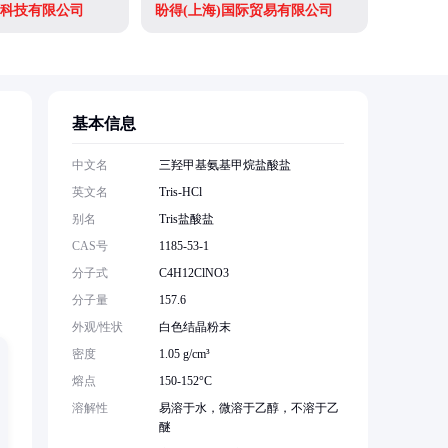
科技有限公司
盼得(上海)国际贸易有限公司
中山市迪
基本信息
中文名
三羟甲基氨基甲烷盐酸盐
英文名
Tris-HCl
别名
Tris盐酸盐
CAS号
1185-53-1
分子式
C4H12ClNO3
分子量
157.6
外观/性状
白色结晶粉末
密度
1.05 g/cm³
熔点
150-152°C
溶解性
易溶于水，微溶于乙醇，不溶于乙
醚