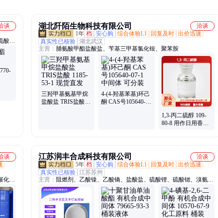
湖北阡陌生物科技有限公司
洽谈
洽谈
1年
档
安心购
综合体验L1
回复及时
出价迅速
硫酸
真实性已核验
湖北武汉
主营：
脯氨酸甲酯盐酸盐、苄基三甲基氯化铵、聚苯胺
敌螨
皮素、
70-
三羟甲基氨基甲烷
4-(4-羟基苯基)环己
盐酸盐 TRIS盐酸
酮 CAS号105640-
1185-53-1 现货直发
07-1 中间体 可分装
1,3-丙二硫醇 109-
80-8 用作日用香精
货源充足 可分装
江苏润丰合成科技有限公司
洽谈
洽谈
速
5年
档
安心购
综合体验L1
回复及时
出价迅速
真实性已核验
江苏苏州
催化
主营：
阻燃剂、乙酸镍、乙酸镝、盐酸盐、硫酸锂、硫酸锶、溴氨
酸酐、
酸、香茅醇、肌氨酸、锂电池、四氢萘、磷酸铬、碳酸镁、碳酸镍、
、氟化
防冻剂、磷酸铝、叔丁醇、氟苯基、浮选剂、稀释剂、羟乙基、去除
剂、庚二酸、除磷剂、十八烯、蛋白酶