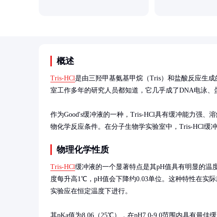
概述
Tris-HCl
是由三羟甲基氨基甲烷（Tris）和盐酸反应
室工作多年的研究人员都知道，它几乎成了DNA电泳、
作为Good's缓冲液的一种，Tris-HCl具有缓冲能力
物化学反应条件。在分子生物学实验室中，Tris-HCl
物理化学性质
Tris-HCl
缓冲液的一个显著特点是其pH值具有明显的温
度每升高1℃，pH值会下降约0.03单位。这种特性在
实验应在恒定温度下进行。

其pKa值为8.06（25℃），在pH7.0-9.0范围内具有最佳缓