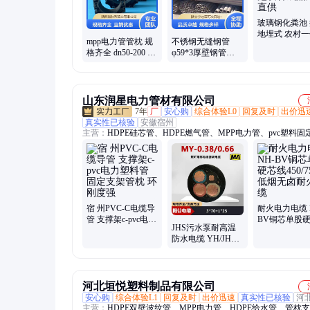
玻璃钢化粪池
地埋式 农村
mpp电力管管枕 规
不锈钢无缝钢管
立方污水池设
格齐全 dn50-200 直
φ59*3厚壁钢管
品厂家直供
埋拖拉电缆保护管
310S 316L 2205 304
道支架卡件
给水管材
山东润星电力管材有限公司
7年
厂
安心购
综合体验L0
回复及时
出价迅
真实性已核验
安徽宿州
主营：
HDPE硅芯管、HDPE燃气管、MPP电力管、pvc塑料固
架、CPVC电力管、PVC-U给水管、打孔管、PE双放散球阀、
换过渡接头、PE中压凝水缸、九孔格栅管、塑合金复合通信管
COD集束管、PE缠绕结构壁管、钢带增强螺旋波纹管、PE塑
管、PVC-O管
宿 州PVC-C电缆导
耐火电力电缆 
管 支撑架c-pvc电力
BV铜芯单股
JHS污水泵耐高温
塑料管固定支架管
450/750V 低
防水电缆 YH/JHS
枕 环刚度强
耐火线缆
电源橡胶绝缘线 国
标保电阻
河北垣悦塑料制品有限公司
安心购
综合体验L1
回复及时
出价迅速
真实性已核验
河
主营：
HDPE双壁波纹管、MPP电力管、HDPE给水管、管枕