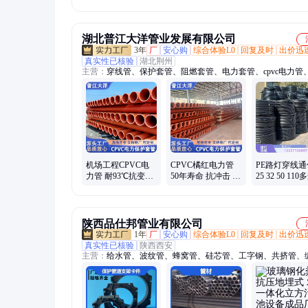
管道配件
管夹
支座防腐除锈
湖北普江大洋管业发展有限公司
3年
厂
安心购
综合体验L0
回复及时
出价迅
真实性已核验
湖北荆州
主营：
穿线管、保护套管、阻燃套管、电力套管、cpvc电力管
管、电力保护套管、电力排管、PE给水管、hdpe双壁波纹管、p
工阻燃线管
机场工程CPVC电
CPVC橘红电力管
PE路灯穿线通
力管 耐93℃抗变形
50年寿命 抗冲击 电
25 32 50 11
地埋式电缆导向管
力排管 承插密封圈
现货可定 实
附管枕支架 A134
配套管枕支架 A
普江大洋Z71
陕西品仕邦管业有限公司
1年
厂
安心购
综合体验L0
回复及时
出价迅
真实性已核验
陕西西安
主营：
给水管、波纹管、蜂窝管、硅芯管、工字钢、共挤管、
管、克拉管、电力管、无缝管、排污管、盲排管、雨水管、合
带钢卷、六棱管、复合管、排水管、地暖管、保温管、穿线管
钢管、采暖管道、保护套管、镀锌钢管