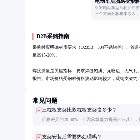
电动车后胎易变形解
针对电动车型后轮胎易变
三个方面分析根本原因，
长轮胎使用寿命。
B2B采购指南
采购时应明确材质要求（Q235B、304不锈钢等）、
板高15-20%。

焊接质量是关键指标，要求焊缝饱满、无咬边、无气孔。
报告。市场价格受钢材价格波动影响较大，碳钢支架约200-5
常见问题
三枕板支架比双枕板支架贵多少？
问
价格差异约20-30%，但因承载能力提高50%以上，
价比考虑，三枕板支架更经济。特别是对于DN300
支架安装后需要热处理吗？
问
管道，三枕板支架是更优选择。