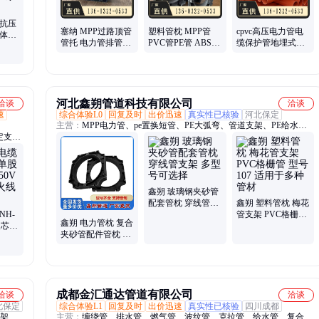
 抗压
塞纳 MPP过路顶管
塑料管枕 MPP管
cpvc高压电力管电
一体化
管托 电力管排管尼
PVC管PE管 ABS管
缆保护管地埋式穿
备成
龙支架 电缆护套管
用支架 多型号支持
线管电线通讯管
PVC塑料管枕
定制 塞纳管道
河北鑫朔管道科技有限公司
洽谈
洽谈
速
综合体验L0
回复及时
出价迅速
真实性已核验
河北保定
主营：
MPP电力管、pe置换短管、PE大弧弯、管道支架、PE给水
定支
管、pvc给水管、PVC大弧弯、pe穿线管、pvc排水管、cpvc电力管、
钢塑转
UPVC农田灌溉管、MPP双壁波纹管、PE梅花管、PVC梅花管、PVC
、
格栅管、塑合金管、ABS管、HDPE双壁波纹管、HDPE过轨管、钢
钢缠绕
丝网骨架管、HDPE钢带管、HDPE克拉管、电熔管件、MPP PE直
接、管枕、管堵
鑫朔 玻璃钢夹砂管
配套管枕 穿线管支
鑫朔 塑料管枕 梅花
NH-
架 多型号可选择
管支架 PVC格栅管
鑫朔 电力管枕 复合
硬芯线
型号107 适用于多
夹砂管配件管枕 管
烟无卤
种管材
道支架 排管支架 耐
腐蚀易施工
成都金汇通达管道有限公司
洽谈
洽谈
北保定
综合体验L1
回复及时
出价迅速
真实性已核验
四川成都
支架、
主营：
缠绕管、排水管、燃气管、波纹管、克拉管、给水管、复合