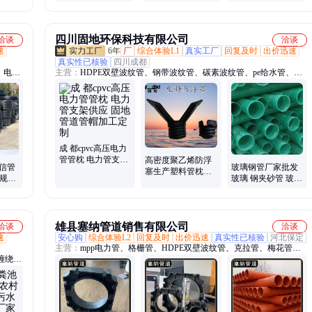
架穿线管 直接
管托 穿线管支架直
接
四川固地环保科技有限公司
洽谈
洽谈
速
6年
厂
综合体验L1
真实工厂
回复及时
出价迅速
真实性已核验
四川成都
、电力
主营：
HDPE双壁波纹管、钢带波纹管、碳素波纹管、pe给水管、电
vc电
力管、玻璃钢电力管、mpp电力管、钢丝网骨架管、七孔管、化粪
池、钢波纹涵管、pvc双壁波纹管、mpve双壁波纹管
成 都cpvc高压电力
管管枕 电力管支架
高密度聚乙烯防浮
信管
玻璃钢管厂家批发
供应 固地管道管帽
塞生产塑料管枕管
0多规格
玻璃 钢夹砂管 玻璃
加工定制
材固定支架
力工厂
纤维缠绕电力管规
格多样固地
雄县塞纳管道销售有限公司
洽谈
洽谈
速
安心购
综合体验L2
回复及时
出价迅速
真实性已核验
河北保定
主营：
mpp电力管、格栅管、HDPE双壁波纹管、克拉管、梅花管、
缠绕
PVC穿线管、PE给水管、PE穿线管、HDPE钢带、钢丝网骨架、PVC
金管、
排水管、硅芯管、检查井
、衬塑