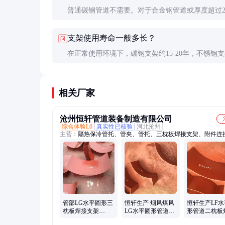
普通碳钢管道不需要。对于合金钢管道或厚度超过2
的支架，建议进行焊后热处理以消除残余应力。具
支架使用寿命一般多长？
问
计规范执行。
在正常使用环境下，碳钢支架约15-20年，不锈钢
达30年以上。实际寿命取决于使用环境、载荷情况
状况，腐蚀性环境会显著缩短使用寿命。
相关厂家
沧州恒轩管道装备制造有限公司
综合体验L0
真实性已核验
河北沧州
主营：
隔热保冷管托、管夹、管托、三枕板焊接支架、附件连
弹簧支吊架
管部LG水平圆形三
恒轩生产 烟风煤风
恒轩生产LF水
枕板焊接支架
LG水平圆形管道三
形管道二枕板
DW1120恒轩生产
枕板焊接支架 双孔
支架碳钢材质