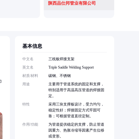
陕西品仕邦管业有限公司
雄县塞纳
基本信息
中文名
三枕板焊接支架
英文名
Triple Saddle Welding Support
材质/材料
碳钢、不锈钢
力
用途
主要用于管道系统的固定和支撑，
特别适用于高温高压管道的焊接固
定。
特性
采用三块支撑板设计，受力均匀，
稳定性好；焊接固定方式牢固可
靠；可根据管道直径定制。
作用/功能
为管道提供稳定的支撑，防止管道
因重力、热胀冷缩等因素产生位移
或变形。