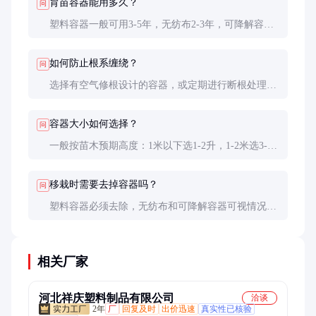
育苗容器能用多久？
问
塑料容器一般可用3-5年，无纺布2-3年，可降解容器
6-24个月自然分解。实际使用寿命受紫外线强度和使
用频率影响。
如何防止根系缠绕？
问
选择有空气修根设计的容器，或定期进行断根处理。
也可在容器内壁涂抹硫酸铜等抑制剂，但需控制浓度
以免伤苗。
容器大小如何选择？
问
一般按苗木预期高度：1米以下选1-2升，1-2米选3-5
升，2米以上需5-10升。速生树种应选大一号容器。
移栽时需要去掉容器吗？
问
塑料容器必须去除，无纺布和可降解容器可视情况保
留。但要注意无纺布容器若保留，需在侧面划开助根
伸展。
相关厂家
河北祥庆塑料制品有限公司
洽谈
2年
厂
回复及时
出价迅速
真实性已核验