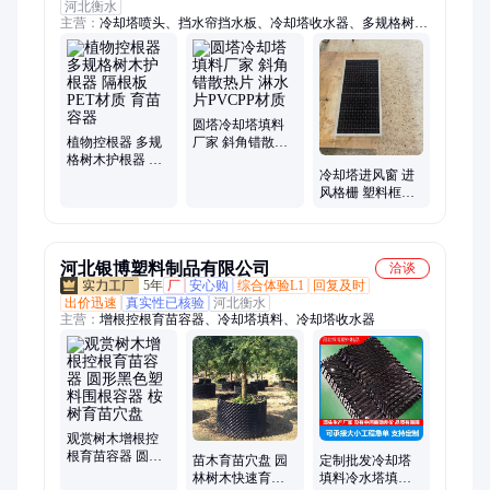
河北衡水
主营：
冷却塔喷头、挡水帘挡水板、冷却塔收水器、多规格树木
护根器、三盘式喷溅装置、凉水塔散热胶片、冷却塔填料
圆塔冷却塔填料
植物控根器 多规
厂家 斜角错散热
格树木护根器 隔
片 淋水片PVCPP
冷却塔进风窗 进
根板 PET材质 育
材质
风格栅 塑料框镀
苗容器
锌框不锈钢框多
种厚度蜂窝状挡
水板
河北银博塑料制品有限公司
洽谈
5年
厂
安心购
综合体验L1
回复及时
出价迅速
真实性已核验
河北衡水
主营：
增根控根育苗容器、冷却塔填料、冷却塔收水器
观赏树木增根控
根育苗容器 圆形
苗木育苗穴盘 园
定制批发冷却塔
黑色塑料围根容
林树木快速育苗
填料冷水塔填充