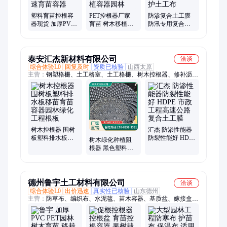
塑料育苗控根容
PET控根器厂家
防渗复合土工膜
器现货 加厚PVC
育苗 树木移植排
防汛专用复合布
PET园林树木控根
水控根板 屋顶植
隧道防渗养护 公
快速育苗容器
物种植容器园林
路养护土工布
泰安汇杰新材料有限公司
洽谈
综合体验L0
回复及时
资质已核验
山西太原
主营：
钢塑格栅、土工格室、土工格栅、树木控根器、修补沥
青、复合土工膜、三维植被网、热塑性植草土工
树木控根器 围树
汇杰 防渗性能器
板塑料排水板移
防裂性能好 HDPE
树木绿化种植阻
苗育苗容器园林
市政工程高速公
根器 黑色塑料快
绿化工程根板
路 复合土工膜
速育苗容器 苗木
增根排水控根器
德州鲁宇土工材料有限公司
洽谈
综合体验L0
出价迅速
真实性已核验
山东德州
主营：
防草布、编织布、水泥毯、苗木容器、基质盆、嫁接盒、
编织袋、塑钢线、托膜线、防寒布、固定钉、防渗膜、园艺地
布、李子防雨布、李子防裂果、植被护坡网、控根器底盘、植物
生根器、防寒无纺布、隔根板底盘、车厘子防雨布、固定镀锌u