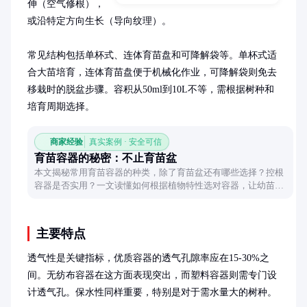
伸（空气修根），
或沿特定方向生长（导向纹理）。

常见结构包括单杯式、连体育苗盘和可降解袋等。单杯式适
合大苗培育，连体育苗盘便于机械化作业，可降解袋则免去
移栽时的脱盆步骤。容积从50ml到10L不等，需根据树种和
培育周期选择。
商家经验
真实案例 · 安全可信
育苗容器的秘密：不止育苗盆
本文揭秘常用育苗容器的种类，除了育苗盆还有哪些选择？控根
容器是否实用？一文读懂如何根据植物特性选对容器，让幼苗茁
壮成长！
主要特点
透气性是关键指标，优质容器的透气孔隙率应在15-30%之
间。无纺布容器在这方面表现突出，而塑料容器则需专门设
计透气孔。保水性同样重要，特别是对于需水量大的树种。
