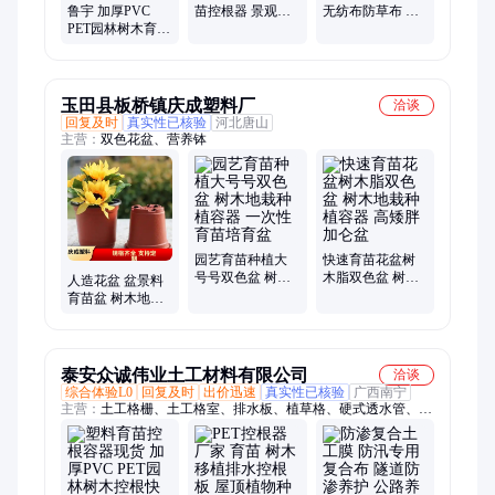
鲁宇 加厚PVC
苗控根器 景观树
无纺布防草布 可
PET园林树木育苗
木移栽隔根容器
降解农用园艺地
移栽容器 隔根板
底盘
布
控根器底盘
玉田县板桥镇庆成塑料厂
洽谈
回复及时
真实性已核验
河北唐山
主营：
双色花盆、营养钵
园艺育苗种植大
快速育苗花盆树
号号双色盆 树木
木脂双色盆 树木
人造花盆 盆景料
地栽种植容器 一
地栽种植容器 高
育苗盆 树木地栽
次性育苗培育盆
矮胖加仑盆
种植容器 高矮胖
加仑盆
泰安众诚伟业土工材料有限公司
洽谈
综合体验L0
回复及时
出价迅速
真实性已核验
广西南宁
主营：
土工格栅、土工格室、排水板、植草格、硬式透水管、软
式透水管、土工膜、土工布、盲沟、水泥毯、三维植被网、控根
器、复合土工膜、防水毯、复合土工布、塑料盲沟、毛细排水
板、草石隔离带、锚固板、蓄排水板、蓄水模块、麦克垫、土工
席垫