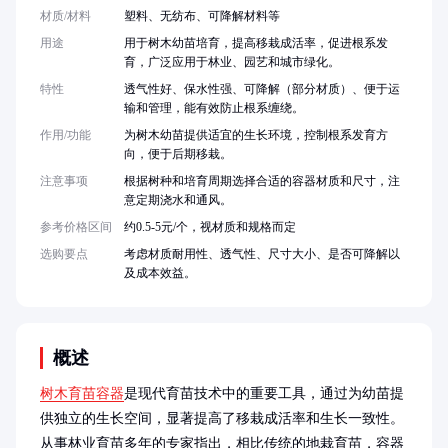
材质/材料
塑料、无纺布、可降解材料等
用途
用于树木幼苗培育，提高移栽成活率，促进根系发
育，广泛应用于林业、园艺和城市绿化。
特性
透气性好、保水性强、可降解（部分材质）、便于运
输和管理，能有效防止根系缠绕。
作用/功能
为树木幼苗提供适宜的生长环境，控制根系发育方
向，便于后期移栽。
注意事项
根据树种和培育周期选择合适的容器材质和尺寸，注
意定期浇水和通风。
参考价格区间
约0.5-5元/个，视材质和规格而定
选购要点
考虑材质耐用性、透气性、尺寸大小、是否可降解以
及成本效益。
概述
树木育苗容器
是现代育苗技术中的重要工具，通过为幼苗提
供独立的生长空间，显著提高了移栽成活率和生长一致性。
从事林业育苗多年的专家指出，相比传统的地栽育苗，容器