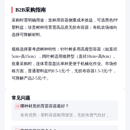
B2B采购指南
采购时需明确用途：造林用容器侧重成本效益，可选黑色PP
塑料盆；珍贵树种培育需高品质无纺布容器；有机农场倾向
选择可降解材料。

规格选择要考虑树种特性：针叶树多用高瘦型容器（如直径
5cm×高15cm），阔叶树适用矮胖型（直径10cm×高8cm）。
批量采购时，连体育苗盘比单杯更便于机械化作业。市场价
格方面，普通塑料盆约0.5-1元/个，无纺布容器1.5-3元/个，
可降解产品2-5元/个。
常见问题
哪种材质的育苗容器最好？
问
各有优势：塑料容器耐用便宜，无纺布透气性好，可
降解环保但成本高。应根据具体需求和预算选择，珍
贵树种推荐无纺布，大规模造林可用塑料容器。