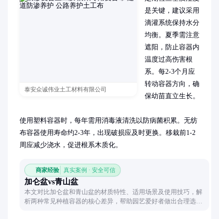
是关键，建议采用
滴灌系统保持水分
均衡。夏季需注意
遮阳，防止容器内
温度过高伤害根
系。每2-3个月应
转动容器方向，确
泰安众诚伟业土工材料有限公司
保幼苗直立生长。

使用塑料容器时，每年需用消毒液清洗以防病菌积累。无纺
布容器使用寿命约2-3年，出现破损应及时更换。移栽前1-2
周应减少浇水，促进根系木质化。
商家经验
真实案例 · 安全可信
加仑盆vs青山盆
本文对比加仑盆和青山盆的材质特性、适用场景及使用技巧，解
析两种常见种植容器的核心差异，帮助园艺爱好者做出合理选
择。