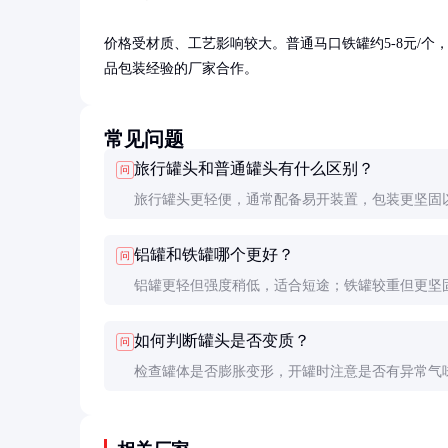
价格受材质、工艺影响较大。普通马口铁罐约5-8元/个，铝
品包装经验的厂家合作。
常见问题
旅行罐头和普通罐头有什么区别？
问
旅行罐头更轻便，通常配备易开装置，包装更坚固
户外环境的颠簸和挤压。普通罐头则更注重成本控
铝罐和铁罐哪个更好？
问
铝罐更轻但强度稍低，适合短途；铁罐较重但更坚
合长途。铝罐导热性更好，直接加热时更均匀。
如何判断罐头是否变质？
问
检查罐体是否膨胀变形，开罐时注意是否有异常气
何可疑情况都应丢弃，不要冒险食用。