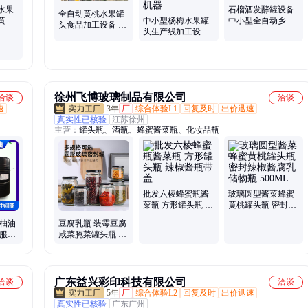
线设备、果醋生产线定制、水果酵素加工设备、植物酵素生产线、豆
水果
石榴酒发酵罐设备
全自动黄桃水果罐
浆豆奶生产线设备、植物蛋白饮料生产线设备、红枣汁红枣酒设备、
黄桃
中小型杨梅水果罐
中小型全自动乡村
头食品加工设备 中
机械
头生产线加工设备
振兴果酒生产设备
杨梅汁杨梅醋设备
小型樱桃罐头生产
全自动青梅果酒果
线定制
汁饮料机器
徐州飞博玻璃制品有限公司
洽谈
洽谈
速
3年
厂
综合体验L1
回复及时
出价迅速
真实性已核验
江苏徐州
主营：
罐头瓶、酒瓶、蜂蜜酱菜瓶、化妆品瓶
批发六棱蜂蜜瓶酱
玻璃圆型酱菜蜂蜜
菜瓶 方形罐头瓶 辣
黄桃罐头瓶 密封辣
椒酱瓶带盖
椒酱腐乳储物瓶
西柚油
豆腐乳瓶 装霉豆腐
500ML
1服务
咸菜腌菜罐头瓶 酱
菜瓶酸菜玻璃瓶子
广东益兴彩印科技有限公司
洽谈
洽谈
5年
厂
综合体验L2
回复及时
出价迅速
真实性已核验
广东广州