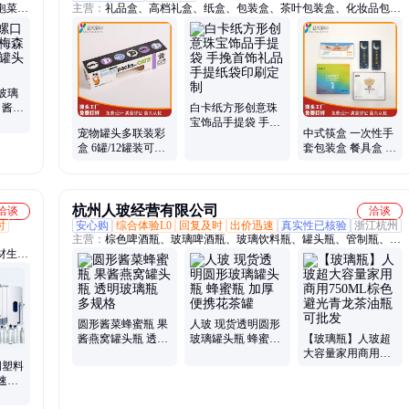
泡菜
主营：
礼品盒、高档礼盒、纸盒、包装盒、茶叶包装盒、化妆品包装
滋瓶、
盒、保健品包装盒、蛋糕盒、日历、台历、红包、利是封、贺卡、药
、香油
盒、手提袋、酒盒、牙膏盒、防伪标、PVC胶盒、不干胶、证书、吊
牌、月饼盒、画册、刮刮银
玻璃
 酱菜
白卡纸方形创意珠
罐
宝饰品手提袋 手挽
宠物罐头多联装彩
中式筷盒 一次性手
首饰礼品手提纸袋
盒 6罐/12罐装可选
套包装盒 餐具盒 酒
印刷定制
UV覆膜防污 食品
店专用商用合金筷
级油墨印刷
套纸 生产厂家
杭州人玻经营有限公司
洽谈
洽谈
时
安心购
综合体验L0
回复及时
出价迅速
真实性已核验
浙江杭州
主营：
棕色啤酒瓶、玻璃啤酒瓶、玻璃饮料瓶、罐头瓶、管制瓶、溶
材生产
剂瓶、营养液瓶、精油瓶、异形瓶系列、药瓶系列
圆形酱菜蜂蜜瓶 果
人玻 现货透明圆形
酱燕窝罐头瓶 透明
玻璃罐头瓶 蜂蜜瓶
【玻璃瓶】人玻超
玻璃瓶 多规格
加厚便携花茶罐
大容量家用商用
明塑料
750ML棕色避光青
速吹
龙茶油瓶可批发
能机器