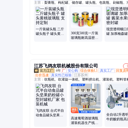
主营：
梨膏瓶、枸杞罐、储存罐、罐头瓶、包装瓶、剁椒瓶、
瓶、麻油瓶、腐乳瓶、精油瓶、组培瓶、白酒瓶、果酒瓶、膏
走珠瓶、酱菜瓶、果酱瓶、储物罐、酸奶杯、药粉瓶、培养瓶
瓶、酵素瓶、药膏瓶、豆腐瓶
一斤装罐头瓶 二斤
现货透明螺口
300克500克一斤装
罐头瓶子 罐头黄桃
罐 加厚梅森罐
玻璃瓶耐高温密封
玻璃瓶 支持定制
水果罐头密封
玻璃罐头瓶子
江苏飞鸽友联机械股份有限公司
4年
厂
安心购
综合体验L1
真实工厂
回复及
出价迅速
真实性已核验
江苏苏州
主营：
吹瓶机、吹灌旋一体机、塑料挤出机、灌装机、塑料管
线、塑料型材生产线
飞鸽友联 台式半自
全自动2升透
动食品罐头坚果奶
高速葡萄酒玻璃瓶
牛奶酸奶瓶高
粉罐小型封罐机厂
灌装机器生产线
瓶机 高效节
家 包装机械
24000瓶/每小时定