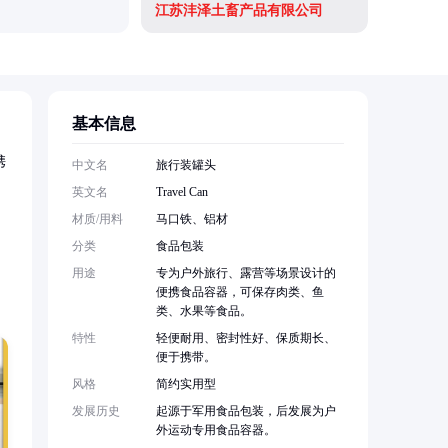
江苏沣泽土畜产品有限公司
徐州飞博
基本信息
携
中文名
旅行装罐头
英文名
Travel Can
材质/用料
马口铁、铝材
分类
食品包装
用途
专为户外旅行、露营等场景设计的
便携食品容器，可保存肉类、鱼
类、水果等食品。
特性
轻便耐用、密封性好、保质期长、
便于携带。
风格
简约实用型
发展历史
起源于军用食品包装，后发展为户
外运动专用食品容器。