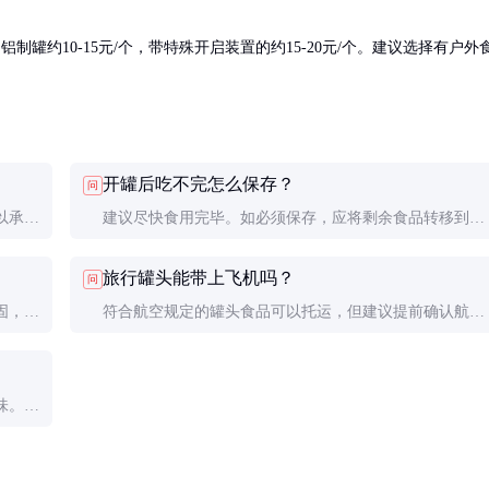
制罐约10-15元/个，带特殊开启装置的约15-20元/个。建议选择有户外
开罐后吃不完怎么保存？
问
以承受
建议尽快食用完毕。如必须保存，应将剩余食品转移到密
制。
封容器冷藏，最好24小时内食用完。
旅行罐头能带上飞机吗？
问
固，适
符合航空规定的罐头食品可以托运，但建议提前确认航空
公司具体要求。液体含量高的罐头可能有特殊限制。
味。任