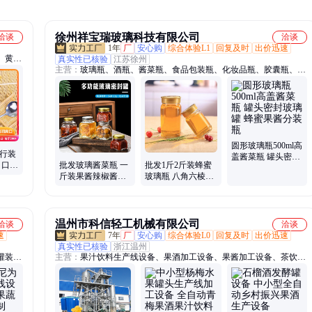
徐州祥宝瑞玻璃科技有限公司
洽谈
洽谈
1年
厂
安心购
综合体验L1
回复及时
出价迅速
、黄桃
真实性已核验
江苏徐州
主营：
玻璃瓶、酒瓶、酱菜瓶、食品包装瓶、化妆品瓶、胶囊瓶、香
薰瓶、饮料瓶、橄榄油瓶、燕窝瓶、储物罐、蜡烛杯、膏霜瓶、洗手
液瓶、喷雾瓶、咖啡瓶、奶瓶、水杯、精油瓶
圆形玻璃瓶500ml高
旅行装
盖酱菜瓶 罐头密封
 口感
批发玻璃酱菜瓶 一
批发1斤2斤装蜂蜜
玻璃罐 蜂蜜果酱分
斤装果酱辣椒酱瓶
玻璃瓶 八角六棱密
装瓶
罐头糖果罐 玻璃
封罐储物罐 罐头瓶
温州市科信轻工机械有限公司
洽谈
洽谈
速
7年
厂
安心购
综合体验L0
回复及时
出价迅速
真实性已核验
浙江温州
灌装
主营：
果汁饮料生产线设备、果酒加工设备、果酱加工设备、茶饮料
萃取灌装生产线、水果罐头加工设备、成套饮料生产线设备、水果酿
造果醋设备、食用醋加工设备、果汁前处理设备、果酒发酵罐设备、
液态肥加工设备、生物发酵设备、定做304316发酵罐、秋梨膏设备、
枇杷膏生产线设备、果汁饮料加工设备、成套果酒生产线、果酱生产