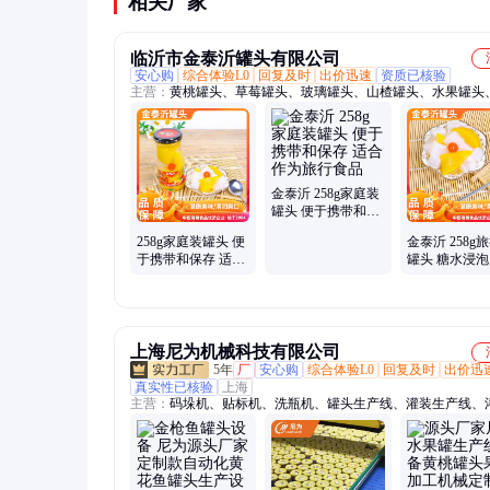
相关厂家
临沂市金泰沂罐头有限公司
安心购
综合体验L0
回复及时
出价迅速
资质已核验
主营：
黄桃罐头、草莓罐头、玻璃罐头、山楂罐头、水果罐头
丁罐头、玻璃瓶、新鲜黄桃、真心杯黄桃
金泰沂 258g家庭装
罐头 便于携带和保
存 适合作为旅行食
258g家庭装罐头 便
金泰沂 258g
品
于携带和保存 适合
罐头 糖水浸泡
作为旅行食品
更加柔和
上海尼为机械科技有限公司
5年
厂
安心购
综合体验L0
回复及时
出价迅
真实性已核验
上海
主营：
码垛机、贴标机、洗瓶机、罐头生产线、灌装生产线、
机、真空包装机、装箱机、洗筐机、输送线