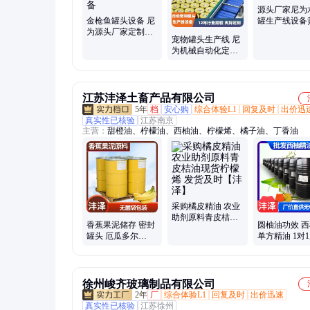
源头厂家尼为
金枪鱼罐头设备 尼
罐生产线设备
为源头厂家定制款
罐头果蔬加工
宠物罐头生产线 尼
自动化黄花鱼罐头
定制
为机械自动化定制
生产设备
猫狗粮罐头加工设
备
江苏沣泽土畜产品有限公司
5年
档
安心购
综合体验L1
回复及时
出价迅
真实性已核验
江苏南京
主营：
甜橙油、柠檬油、西柚油、柠檬烯、橘子油、丁香油
采购橘皮精油 农业
助剂原料青皮桔油
香蕉果泥储存 密封
圆柚油功效 
现货柠檬烯 发货及
罐头 厄瓜多尔
单方精油 1对
时【沣泽】
BANALIGHT 食品
专人售后 沣泽
级安全保障 沣泽
徐州峻齐玻璃制品有限公司
2年
厂
综合体验L1
回复及时
出价迅速
真实性已核验
江苏徐州