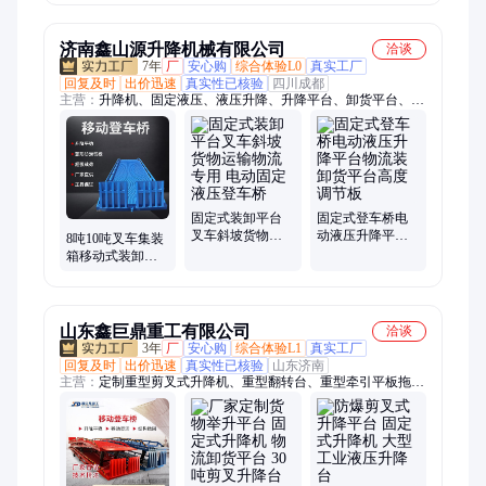
茂维
冲击性强 茂维
济南鑫山源升降机械有限公司
洽谈
7年
厂
安心购
综合体验L0
真实工厂
回复及时
出价迅速
真实性已核验
四川成都
主营：
升降机、固定液压、液压升降、升降平台、卸货平台、高
空作业平台、升降货梯、升降登车桥、液压登车桥、移动登车
桥、移动式登车桥、固定式登车桥、集装箱登车桥、限高架、限
高杆
固定式装卸平台
固定式登车桥电
叉车斜坡货物运
动液压升降平台
8吨10吨叉车集装
输物流专用 电动
物流装卸货平台
箱移动式装卸货
固定液压登车桥
高度调节板
平台 仓储物流牵
引登车桥鑫山源
山东鑫巨鼎重工有限公司
洽谈
3年
厂
安心购
综合体验L1
真实工厂
回复及时
出价迅速
真实性已核验
山东济南
主营：
定制重型剪叉式升降机、重型翻转台、重型牵引平板拖
车、定制大吨位升降平台、升降平台、卸货平台、AGV电动平
车、翻转机、轨道电动平车、蜘蛛车、履带式果园采摘车、货物
举升机、液压式升降机、升降货梯、手动板材货架、翻模机、翻
转台、电动平车、固定式升降台、往复式提升机、牵引平板拖
车、大吨位牵引转运车、物料转运车、自动运输车、电动平板车