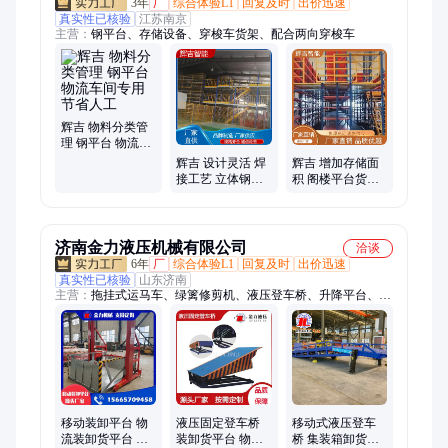
3年
厂
综合体验L1
回复及时
出价迅速
真实性已核验
江苏南京
主营：
钢平台、存储设备、穿梭车货架、配合两向穿梭车
辉吉 物料分类管
理 钢平台 物流车
间专用 节省人工
辉吉 设计灵活 焊
辉吉 增加存储面
接工艺 立体钢平
积 阁楼平台货架
台 物流车间专用
物流车间专用 一
源头厂家
站式服务
济南金力液压机械有限公司
洽谈
6年
厂
综合体验L1
回复及时
出价迅速
真实性已核验
山东济南
主营：
拖挂式运马车、绿篱修剪机、液压登车桥、升降平台、剪
叉式升降平台、固定升降平台、剪叉升降平台、液压升降平台、
大吨位升降平台、大型升降平台、装卸货平台、大载荷升降平
台、自行式升降平台、升降货梯、升降机、运马车、绿篱修剪
车、果园采摘机、液压升降机、自行式升降机、固定式升降机、
大型升降机、液压系统、固定登车桥、移动登车桥
移动装卸平台 物
液压固定登车桥
移动式液压登车
流装卸货平台 卸
装卸货平台 物流
桥 集装箱卸货平