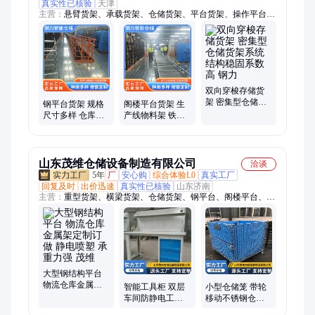
真实性已核验
天津
主营：
悬臂货架、承载货架、仓储货架、平台货架、操作平台、
阁楼平台式货架、钢制平台、伸缩货架、阁楼货架、层板货架、
钢制托盘、横梁货架、阁楼货物架、阁楼重型货架、阁楼钢制货
架、阁楼堆垛货架、阁楼多层货架、自重轻垂直动线、横梁式重
型货架、重型横梁货架、两向穿梭车货架、四向穿梭车货架、窄
巷道货架、双深位货架、贯通货架
双向穿梭存储货
架 密集型仓储货
钢平台货架 规格
阁楼平台货架 生
架系统 结构稳固
尺寸多样 仓库货
产线物料架 铁路
系数高 钢力
物管理 铁路物流
物流基地 钢力
基地 钢力
山东茂维仓储设备制造有限公司
洽谈
5年
厂
安心购
综合体验L0
真实工厂
回复及时
出价迅速
真实性已核验
山东济南
主营：
重型货架、横梁货架、仓储货架、钢平台、阁楼平台、仓
库货架、货位货架、中型货架、阁楼货架、贯通货架、立体库货
架、悬臂货架、穿梭车货架、工作台、钳工工作台、防静电工作
台、重型工作台、托盘、钢托盘、镀锌钢托盘、仓储笼、巧固
架、堆垛架、重型仓储笼、重型工具柜
大型钢结构平台
物流仓库金属架
智能工具柜 双层
小型仓储笼 带轮
定制订做 静电喷
车间防静电工作
移动不锈钢仓储
塑 承重力强 茂维
台 美观不易生锈
蝴蝶笼 高硬度 抗