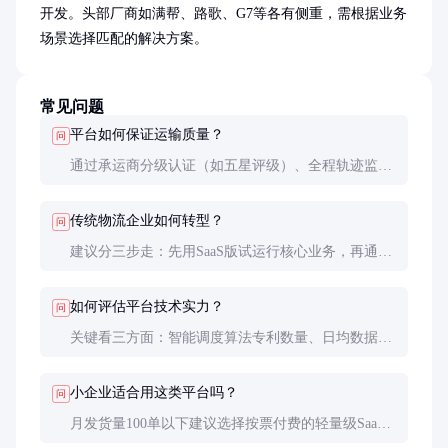
开发。头部厂商如满帮、路歌、G7等各有侧重，需根据业务
场景选择匹配的解决方案。
常见问题
平台如何保证运输质量？
问
通过承运商分级认证（如五星评级）、全程轨迹监
控、货损智能理赔三大机制。优质平台投诉率可控制
在0.5%以下，理赔响应时间不超过24小时。
传统物流企业如何转型？
问
建议分三步走：先用SaaS版试运行核心业务，再通过
API深度对接内部系统，最后构建自有数据中台。平
均转型周期约12-18个月，需预留足够预算用于人员
如何评估平台技术实力？
问
培训。
关键看三方面：智能调度算法专利数量、日均数据处
理能力（TB级为佳）、灾备系统等级（建议达到同城
双活标准）。头部平台通常拥有100+技术专利。
小企业适合用这类平台吗？
问
月发货量100单以下建议选择按票付费的轻量级SaaS
产品，成本可控制在运费3%以内。重点使用车货匹