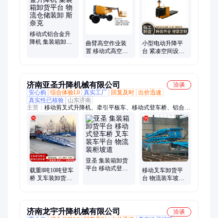
动牵引车、全电动搬运车、手动搬运车、电动小叉车、电动叉
车、半电动堆高车、电动液压堆高车、手动堆高车、电动高空取
料机、单柱高空作业台、观光巡逻车、固定式载货提升机、载货
提升机
移动式铝合金升
降机 集装箱卸货
曲臂高空作业装
小型电动升降平
平台 物流仓储装
置 移动式高空升
台 紧凑空间设计
卸 斯奈克
降器 智能控制 斯
适应性 运行平稳
奈克
安全 斯奈克
济南亚圣升降机械有限公司
洽谈
安心购
综合体验L0
真实工厂
回复及时
出价迅速
真实性已核验
山东济南
主营：
移动剪叉式升降机、牵引平板车、移动式登车桥、铝合金
升降平台、自行走升降平台、室内外厂房货梯、液压货梯、固定
剪叉升降机、铝合金车载升降机、导轨货梯、家用电梯、曲臂式
升降机、全自行升降机、移动液压登车桥、车载升降机、车间转
运车、叉车牵引平板车、车间搬运车、工厂用托盘车
亚圣 集装箱卸货
平台 移动式登车
载重8吨10吨登车
移动叉车卸货平
桥 叉车装车平台
桥 叉车装卸货平
台 物流装车坡道
物流装柜坡道
台 物流港口装柜
集装箱装车台 亚
坡道 亚圣DCQY-
圣DCQY-10
10
济南龙宇升降机械有限公司
洽谈