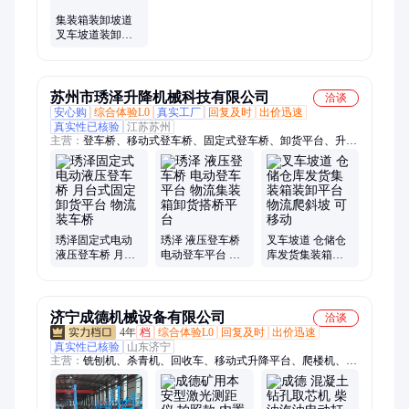
集装箱装卸坡道
叉车坡道装卸货
平台 冷库仓储物
流均适用
苏州市琇泽升降机械科技有限公司
洽谈
安心购
综合体验L0
真实工厂
回复及时
出价迅速
真实性已核验
江苏苏州
主营：
登车桥、移动式登车桥、固定式登车桥、卸货平台、升降
平台、液压登车桥
琇泽固定式电动
琇泽 液压登车桥
叉车坡道 仓储仓
液压登车桥 月台
电动登车平台 物
库发货集装箱装
式固定卸货平台
流集装箱卸货搭
卸平台 物流爬斜
物流装车桥
桥平台
坡 可移动
济宁成德机械设备有限公司
洽谈
4年
档
综合体验L0
回复及时
出价迅速
真实性已核验
山东济宁
主营：
铣刨机、杀青机、回收车、移动式升降平台、爬楼机、钢
管调直机