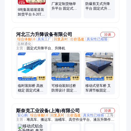
厂家定制货物举
防爆剪叉式升降
升平台 固定式升
平台 固定式升降
6吨集装箱坡道装
降机 物流卸货平
机 大型工业液压
卸货平台 8-20T仓
台 30吨剪叉升降
升降台
储物流登车桥 10
台
吨移动上下货平
台
河北三力升降设备有限公司
洽谈
综合体验L0
真实工厂
回复及时
出价迅速
真实性已核验
吉林通化
主营：
固定式升降平台、升降机
临时装卸桥 高效
可移动装卸过桥
移动式登车桥 叉
稳定 固定式液压
防滑设计 固定式
车调节板固定卸
平台 物流园区 工
装卸平台 物流 加
货平台 耐候性强
厂加工
工定制
物流 多年经验
斯奈克工业设备(上海)有限公司
洽谈
安心购
综合体验L0
回复及时
出价迅速
真实性已核验
上海
主营：
堆高车、搬运车、油桶车、高空作业平台、液压升降作业
平台、液压升降平台、移动式升降平台、固定式升降平台、曲臂
高空作业平台车、铝合金升降机、曲臂升降车、剪式搬运车、电