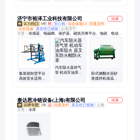
车平台 金力液压
码头高度调节板
台 物流装车平台
金力机械
济宁市裕泽工业科技有限公司
洽谈
6年
档
安心购
综合体验L0
回复及时
出价迅速
真实性已核验
山东济宁
主营：
传感器、电磁阀、保护器、砌筑升降平台、地磅、电动脚
手架、装载机电子秤、机械抓手、光伏板升降机、内撑吊具、混
凝土振动棒、打标机、研磨机、裁切机、平移门电机、超市防盗
门、磨片磨头、滑移机、消防机器人、农业打药机、履带底盘、
消防器材
汽车阻火器排气
管 机动车油库阻
集装箱卸货平台
卧式侧翻水泥砂
火 器叉车防火帽
高效安全适用于
浆搅拌机保温材
防火罩
仓库物流快速装
料饲料涂料耐火
卸货物提升作业
材料多功能
效率
泰达恩冷链设备(上海)有限公司
洽谈
2年
品
回复及时
真实性已核验
上海
主营：
冷库