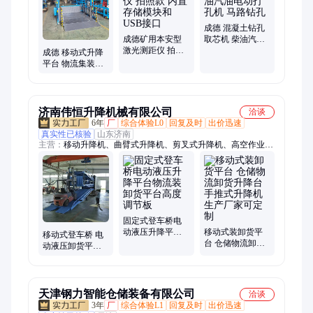
成德 混凝土钻孔
成德矿用本安型
取芯机 柴油汽油
激光测距仪 拍照
电动打孔机 马路
成德 移动式升降
款 内置存储模块
钻孔
平台 物流集装箱
和USB接口
卸货 叉车装卸货
坡道
济南伟恒升降机械有限公司
洽谈
6年
厂
综合体验L0
回复及时
出价迅速
真实性已核验
山东济南
主营：
移动升降机、曲臂式升降机、剪叉式升降机、高空作业平
台、曲臂式升降平台、固定式升降机、固定剪叉升降机、货梯、
液压货梯、升降机、液压升降机、登车桥、固定登车桥、移动登
车桥、别墅电梯、家用电梯、液压升降货梯
固定式登车桥电
动液压升降平台
移动式装卸货平
移动式登车桥 电
物流装卸货平台
台 仓储物流卸货
动液压卸货平台
高度调节板
升降台 手推式升
仓储物流月台 简
降机生产厂家可
易卸货升降平台
定制
天津钢力智能仓储装备有限公司
洽谈
3年
厂
综合体验L1
回复及时
出价迅速