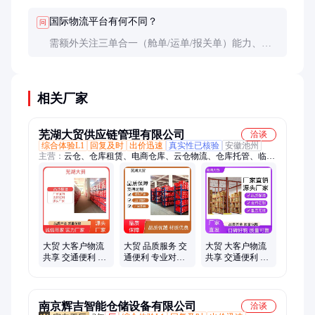
配和电子回单等基础功能即可。
国际物流平台有何不同？
问
需额外关注三单合一（舱单/运单/报关单）能力、多
语言支持和跨境支付结算。优质平台应支持20+种货
币结算和主要贸易国的电子清关。
相关厂家
芜湖大贸供应链管理有限公司
洽谈
综合体验L1
回复及时
出价迅速
真实性已核验
安徽池州
主营：
云仓、仓库租赁、电商仓库、云仓物流、仓库托管、临时
仓库
大贸 大客户物流
大贸 品质服务 交
大贸 大客户物流
共享 交通便利 一
通便利 专业对接
共享 交通便利 一
站式服务 专业对
电商平台 大客户
站式服务省心省
接电商平台
物流共享
力 专业对接电商
平台
南京辉吉智能仓储设备有限公司
洽谈